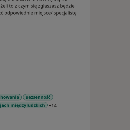
żeli to z czym się zgłaszasz będzie
 odpowiednie miejsce/ specjalistę
chowania
Bezsenność
a11y_sr_more_diseases
cjach międzyludzkich
+14