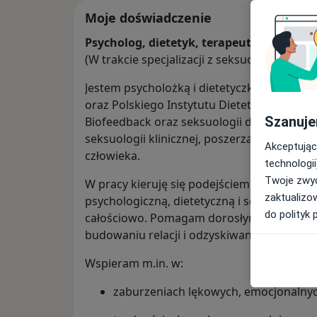
Moje doświadczenie
Psycholog, dietetyk, terapeutka QEEG B
(W trakcie specjalizacji z seksuologii klinicz
Jestem psycholożką i dietetyczką, absolw
oraz Polskiego Instytutu Dietetyki. Ukońc
Szanuje
Biofeedback oraz seksuologii dzieci i młod
seksuologii klinicznej, poszerzając wiedz
Akceptując
człowieka.
technologii
Twoje zwyc
W pracy kieruję się podejściem interdyscyp
zaktualizo
psychologiczną, dietetyczną i seksuologicz
do polityk 
całościowo. Pomagam dorosłym, młodzieży 
budowaniu relacji i odzyskiwaniu równowag
Wspieram m.in. w:
zaburzeniach lękowych, emocjonalnych