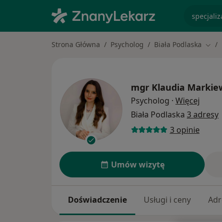
specjaliz
Strona Główna
Psycholog
Biała Podlaska
Zmie
mgr
Klaudia Markie
O spec
Psycholog
·
Więcej
Biała Podlaska
3 adresy
3 opinie
Umów wizytę
Doświadczenie
Usługi i ceny
Adr