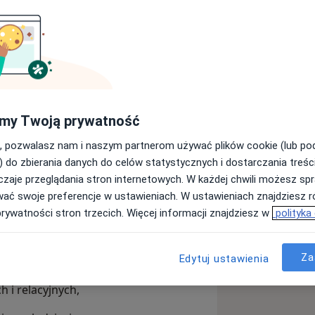
iofeedback
nej)
entką Uniwersytetu SWPS w Warszawie
zyłam szkolenie z zakresu QEEG
my Twoją prywatność
zieży. Obecnie rozwijam się w obszarze
ę o zdrowiu seksualnym i emocjonalnym
, pozwalasz nam i naszym partnerom używać plików cookie (lub p
) do zbierania danych do celów statystycznych i dostarczania treśc
zaje przeglądania stron internetowych. W każdej chwili możesz spr
linarnym – łączę wiedzę
wać swoje preferencje w ustawieniach. W ustawieniach znajdziesz ró
ną, by patrzeć na człowieka
prywatności stron trzecich. Więcej informacji znajdziesz w
polityka
i dzieciom w zrozumieniu emocji,
i psychicznej.
Za
Edytuj ustawienia
 i relacyjnych,