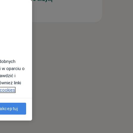
odobnych
i w oparciu o
awdzić i
wnież linki
 cookies
akceptuj