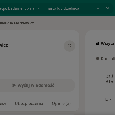
acja, badanie lub nazwisko
miasto lub dzielnica
Klaudia Markiewicz
ń miasto
Wizyta
wicz
Wizyta w
jalizacjach
Konsult
Konsulta
Dziś
6 Sie
Wyślij wiadomość
Ta kl
esy
Ubezpieczenia
Opinie (3)