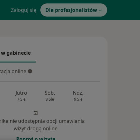
Zaloguj się
Dla profesjonalistów
 w gabinecie
 gabinecie
acja online
cja online
Jutro
Sob,
Ndz,
Pon,
Wt,
7 Sie
8 Sie
9 Sie
10 Sie
11 Si
inika nie udostępnia opcji umawiania
wizyt drogą online
Poproś o wizytę