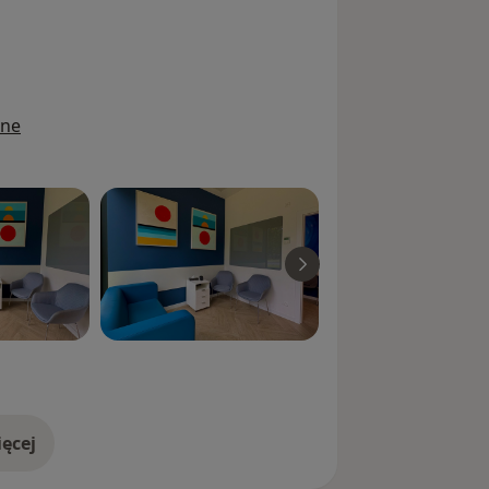
ine
ęcej
doświadczeniu