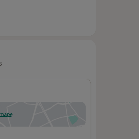
3
 mapę
wiera się w nowej karcie