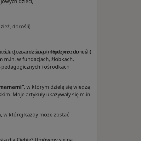
owych dzieci,
ież, dorośli)
elacji, a rodzicom – lepiej rozumieć
ci i tożsamością, (młodzież i dorośli)
 m.in. w fundacjach, żłobkach,
-pedagogicznych i ośrodkach
 mamami”
, w którym dzielę się wiedzą
kim. Moje artykuły ukazywały się m.in.
, w której każdy może zostać
istą dla Ciebie? Umówmy się na