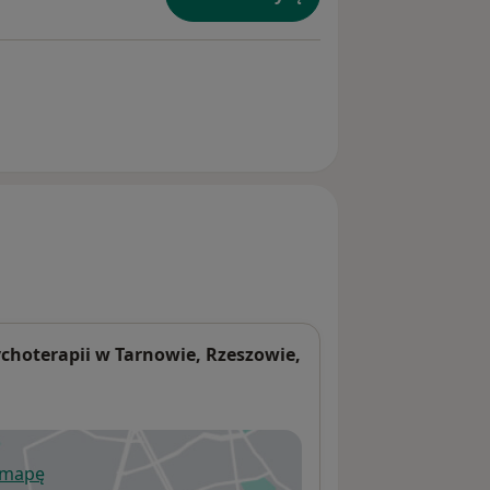
choterapii w Tarnowie, Rzeszowie,
 mapę
wiera się w nowej karcie