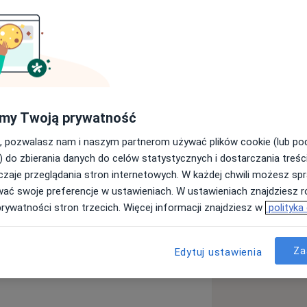
pracy z osobami na różnych etapach
szkolnym, przez młodzież, aż po
ami wiekowymi pozwoliła mi lepiej
ia charakterystyczne dla
ynamikę relacji
my Twoją prywatność
 sposób uważny i trafny
le podstawowej, szkole
dostosowywać formy wsparcia do indywidualnych potrzeb pacjenta.
, pozwalasz nam i naszym partnerom używać plików cookie (lub p
ajmuję się prowadzeniem działań
) do zbierania danych do celów statystycznych i dostarczania treśc
 psychologicznego dzieciom i
zaje przeglądania stron internetowych. W każdej chwili możesz spr
cjonalnych, społecznych i szkolnych.
wać swoje preferencje w ustawieniach. W ustawieniach znajdziesz ró
prywatności stron trzecich. Więcej informacji znajdziesz w
polityka
 stronach pacjenta oraz wspieraniu
mentem tego procesu jest bezpieczna
Za
Edytuj ustawienia
 autentyczności oraz bezwarunkowej