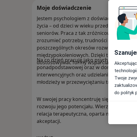
Moje doświadczenie
Jestem psychologiem z doświadczeniem w 
życia – od dzieci w wieku przedszkolnym i 
seniorów. Praca z tak zróżnicowanymi grup
zrozumieć potrzeby, trudności oraz wyzwan
poszczególnych okresów rozwoju, a także d
Szanuje
międzypokoleniowych. Dzięki temu mogę w
Na co dzień pracuję jako psycholog w szko
Akceptując
ponadpodstawowej oraz w domu seniora. Z
technologii
interwencyjnych oraz udzielaniem wsparcia
Twoje zwyc
młodzieży w przezwyciężaniu trudności emo
zaktualizo
do polityk 
W swojej pracy koncentruję się na mocnych
rozwoju jego potencjału. Wierzę, że funda
relacja terapeutyczna, oparta na empatii,
akceptacji.