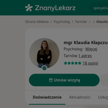
specjaliz
Strona Główna
Psycholog
Tarnów
Klaudi
Zmień mias
mgr
Klaudia Kłapcz
O spec
Psycholog
·
Więcej
Tarnów
1 adres
18 opinii
Umów wizytę
Doświadczenie
Aktualności
Usług