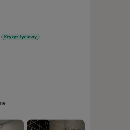
Kryzys życiowy
ases
ine