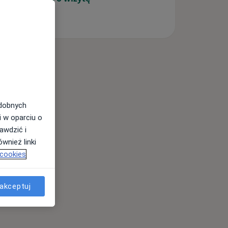
odobnych
i w oparciu o
awdzić i
wnież linki
 cookies
akceptuj