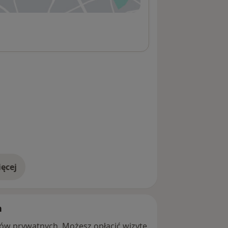
ęcej
adresie
h
ntów prywatnych. Możesz opłacić wizytę