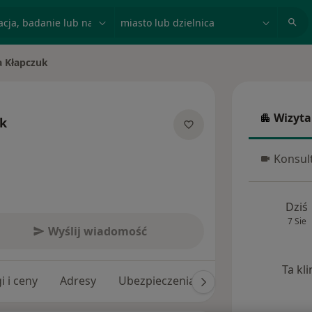
acja, badanie lub nazwisko
miasto lub dzielnica
a Kłapczuk
to
Wizyta
uk
Wizyta w
jalizacjach
Konsult
Konsulta
Dziś
7 Sie
Wyślij wiadomość
Ta kl
i i ceny
Adresy
Ubezpieczenia
Opinie (18)