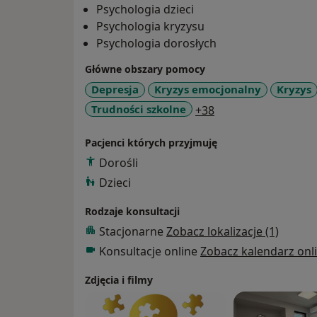
Psychologia dzieci
Psychologia kryzysu
Psychologia dorosłych
Główne obszary pomocy
Depresja
Kryzys emocjonalny
Kryzys
a11y_sr_more_dise
Trudności szkolne
+38
Pacjenci których przyjmuję
Dorośli
Dzieci
Rodzaje konsultacji
Stacjonarne
Zobacz lokalizacje (1)
Konsultacje online
Zobacz kalendarz onl
Zdjęcia i filmy