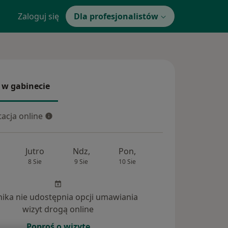
Zaloguj się
Dla profesjonalistów
 w gabinecie
 gabinecie
acja online
cja online
Jutro
Ndz,
Pon,
Wt,
Śr,
8 Sie
9 Sie
10 Sie
11 Sie
12 Si
inika nie udostępnia opcji umawiania
wizyt drogą online
Poproś o wizytę