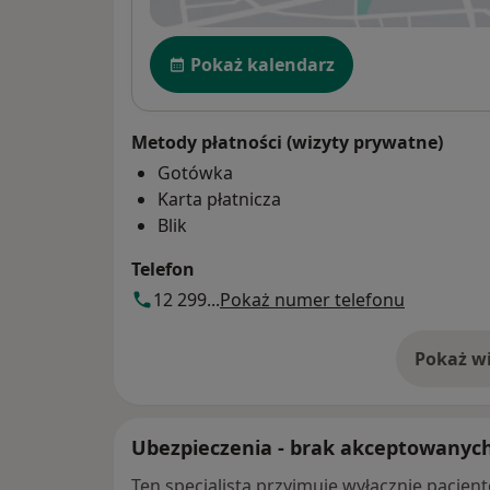
Dostępność
Pokaż kalendarz
Metody płatności (wizyty prywatne)
Gotówka
Karta płatnicza
Blik
Telefon
12 299...
Pokaż numer telefonu
Pokaż wi
o 
Ubezpieczenia - brak akceptowanyc
Ten specjalista przyjmuje wyłącznie pacje