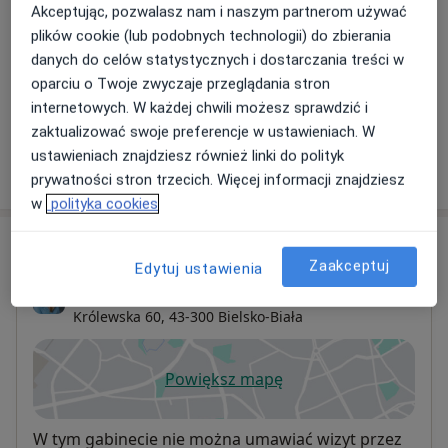
Akceptując, pozwalasz nam i naszym partnerom używać
plików cookie (lub podobnych technologii) do zbierania
Masaż relaksacyjny
Szczegóły
danych do celów statystycznych i dostarczania treści w
oparciu o Twoje zwyczaje przeglądania stron
internetowych. W każdej chwili możesz sprawdzić i
+ 4 usługi
zaktualizować swoje preferencje w ustawieniach. W
ustawieniach znajdziesz również linki do polityk
W jaki sposób ustalane są ceny?
prywatności stron trzecich. Więcej informacji znajdziesz
w
polityka cookies
Adres
Zaakceptuj
Edytuj ustawienia
Fizjoterapia Kinga Pala
Królewska 60,
43-300
Bielsko-Biała
Powiększ mapę
otwiera się w nowej karcie
Dostępność
W tym gabinecie nie można umawiać wizyt przez