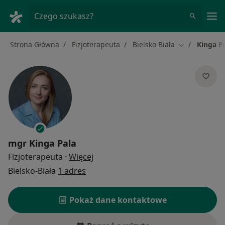
Me
Czego szukasz?
Strona Główna
Fizjoterapeuta
Bielsko-Biała
Kinga P
Zmień miasto
mgr
Kinga Pala
O specjalizacjach
Fizjoterapeuta
·
Więcej
Bielsko-Biała
1 adres
Pokaż dane kontaktowe