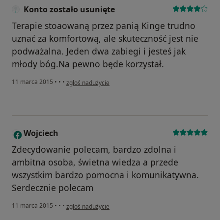
Konto zostało usunięte
Terapie stoaowaną przez panią Kinge trudno
uznać za komfortową, ale skuteczność jest nie
podważalna. Jeden dwa zabiegi i jesteś jak
młody bóg.Na pewno będe korzystał.
w opinii użytkownika Konto zostało usunięte
11 marca 2015
•
•
•
zgłoś nadużycie
Wojciech
W
Zdecydowanie polecam, bardzo zdolna i
ambitna osoba, świetna wiedza a przede
wszystkim bardzo pomocna i komunikatywna.
Serdecznie polecam
w opinii użytkownika Wojciech
11 marca 2015
•
•
•
zgłoś nadużycie