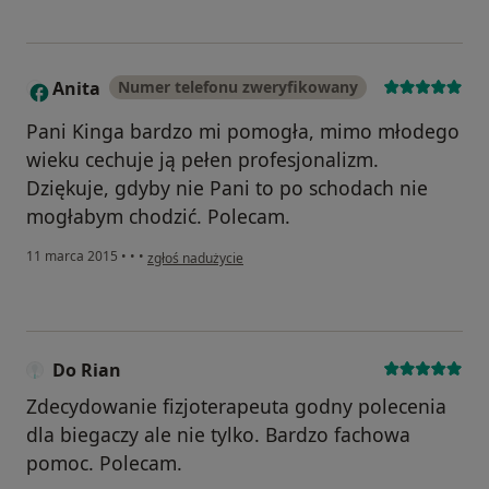
Anita
Numer telefonu zweryfikowany
A
Pani Kinga bardzo mi pomogła, mimo młodego
wieku cechuje ją pełen profesjonalizm.
Dziękuje, gdyby nie Pani to po schodach nie
mogłabym chodzić. Polecam.
w opinii użytkownika Anita
11 marca 2015
•
•
•
zgłoś nadużycie
Do Rian
Zdecydowanie fizjoterapeuta godny polecenia
dla biegaczy ale nie tylko. Bardzo fachowa
pomoc. Polecam.