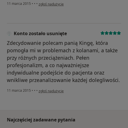
w opinii użytkownika Do Rian
11 marca 2015
•
•
•
zgłoś nadużycie
Konto zostało usunięte
Zdecydowanie polecam panią Kingę, która
pomogła mi w problemach z kolanami, a także
przy różnych przeciążeniach. Pełen
profesjonalizm, a co najważniejsze
indywidualne podejście do pacjenta oraz
wnikliwe przeanalizowanie każdej dolegliwości.
w opinii użytkownika Konto zostało usunięte
11 marca 2015
•
•
•
zgłoś nadużycie
Najczęściej zadawane pytania