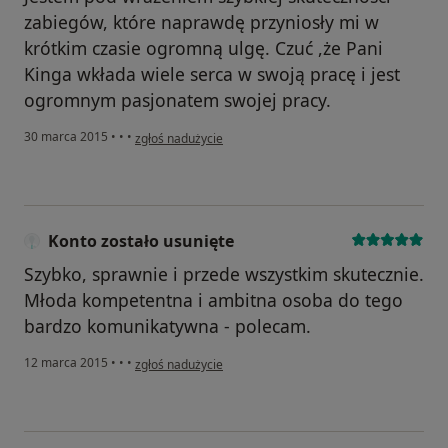
zabiegów, które naprawdę przyniosły mi w
krótkim czasie ogromną ulgę. Czuć ,że Pani
Kinga wkłada wiele serca w swoją pracę i jest
ogromnym pasjonatem swojej pracy.
w opinii użytkownika Konto zostało usunięte
30 marca 2015
•
•
•
zgłoś nadużycie
Konto zostało usunięte
Szybko, sprawnie i przede wszystkim skutecznie.
Młoda kompetentna i ambitna osoba do tego
bardzo komunikatywna - polecam.
w opinii użytkownika Konto zostało usunięte
12 marca 2015
•
•
•
zgłoś nadużycie