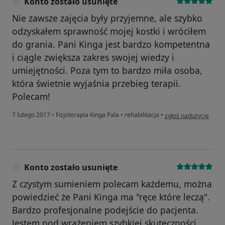
Konto zostało usunięte
Nie zawsze zajęcia były przyjemne, ale szybko
odzyskałem sprawność mojej kostki i wróciłem
do grania. Pani Kinga jest bardzo kompetentna
i ciągle zwiększa zakres swojej wiedzy i
umiejętności. Poza tym to bardzo miła osoba,
która świetnie wyjaśnia przebieg terapii.
Polecam!
w opinii użytkownika 
7 lutego 2017
•
Fizjoterapia Kinga Pala
•
rehabilitacja
•
zgłoś nadużycie
Konto zostało usunięte
Z czystym sumieniem polecam każdemu, można
powiedzieć że Pani Kinga ma "ręce które leczą".
Bardzo profesjonalne podejście do pacjenta.
Jestem pod wrażeniem szybkiej skuteczności