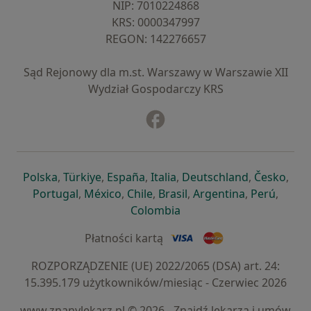
NIP: ⁠7010224868
KRS: ⁠0000347997
REGON: ⁠142276657
Sąd Rejonowy dla m.st. Warszawy w Warszawie XII
Wydział Gospodarczy KRS
Facebook
otwiera się w nowej karcie
otwiera się w nowej karcie
otwiera się w nowej karcie
otwiera się w nowej karcie
otwiera się w nowej karci
otwiera się
otwi
Polska
,
Türkiye
,
España
,
Italia
,
Deutschland
,
Česko
,
otwiera się w nowej karcie
otwiera się w nowej karcie
otwiera się w nowej karcie
otwiera się w nowej kar
otwiera się 
otwier
Portugal
,
México
,
Chile
,
Brasil
,
Argentina
,
Perú
,
otwiera się w nowej karc
Colombia
Płatności kartą
ROZPORZĄDZENIE (UE) 2022/2065 (DSA) art. 24:
15.395.179 użytkowników/miesiąc - Czerwiec 2026
www.znanylekarz.pl © 2026 - Znajdź lekarza i umów