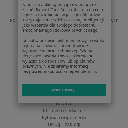
Niniejsza ankieta, przygotowana przez
Polityka prywatności pacjentów
zespół Patient Care Doctoralia, ma na celu
Polityka prywatności profesjonalistów
lepsze zrozumienie, w jaki sposób ludzie
korzystają z narzędzi sztucznej inteligencji
Polityka prywatności dla profesjonalistów, których
jako wsparcia dla swojego dobrostanu
dane pozyskaliśmy samodzielnie
emocjonalnego i zdrowia psychicznego.
Polityka cookies
Udział w ankiecie jest anonimowy, a wyniki
Jak działają wyniki wyszukiwania
będą analizowane i prezentowane
Dostępność
wyłącznie w formie zbiorczej. Pytania
O nas
dotyczące nastolatków są skierowane
wyłącznie do rodziców lub opiekunów
Praca
Rekrutujemy!
prawnych. Nie zbieramy informacji
Partnerzy
bezpośrednio od osób niepełnoletnich.
Centrum prasowe
Kontakt
Start survey
Dla pacjentów
Lekarze
Placówki medyczne
Pytania i odpowiedzi
Usługi i zabiegi