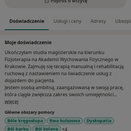
Poproś o wizytę
Doświadczenie
Usługi i ceny
Adresy
Ubezpi
Moje doświadczenie
Ukończyłam studia magisterskie na kierunku
Fizjoterapia na Akademii Wychowania Fizycznego w
Krakowie. Zajmuję się terapią manualną i rehabilitacją
ruchową z nastawieniem na świadczenie usług z
dojazdem do pacjenta.
Jestem osobą ambitną, zaangażowaną w swoją pracę,
która ciągle zwiększa zakres swoich umiejętności
O mnie
poprzez udział w kursach i szkoleniach z
więcej
nowoczesnych metod fizjoterapeutycznych.
Główne obszary pomocy
Wychodząc naprzeciw oczekiwaniom pacjentów dbam
Bóle kręgosłupa
Rwa kulszowa
Dyskopatia
o profesjonalne, indywidualne podejście, skupiające
a11y_sr_more_diseases
Ból barku
Ból kolana
+4
się przede wszystkim na diagnozie i leczeniu przyczyny