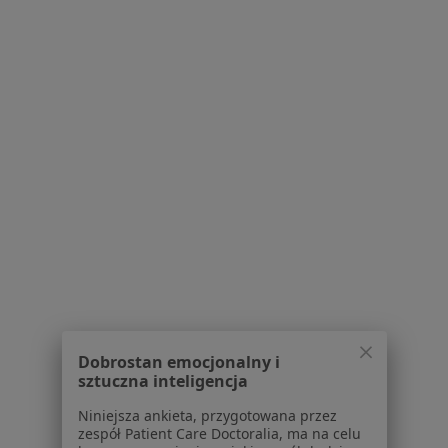
Dla pacjentów
Lekarze
Placówki medyczne
Pytania i odpowiedzi
Usługi i zabiegi
Choroby
Pomoc
Aplikacje mobilne
Blog dla pacjentów
Dla profesjonalistów
Cennik
Dla lekarzy
Dla placówek medycznych
Noa Notes
nowość
Dobrostan emocjonalny i
sztuczna inteligencja
Baza wiedzy
Centrum Pomocy dla Specjalisty
Niniejsza ankieta, przygotowana przez
zespół Patient Care Doctoralia, ma na celu