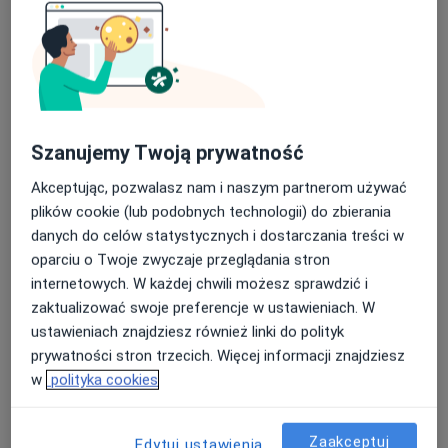
34 opinie
Leśnianka 127, Żywiec
•
Mapa
Nasza średnia ocena na App Store to 4.9 i 4.1 na
OsteON - fizjoterapia & osteopatia & rehabilitacja | Żywiec |
Google Play Store
Akceptuje LUX MED
Konsultacja fizjoterapeutyczna
160 zł
Szanujemy Twoją prywatność
Specjalista nie oferuje umawiania online pod tym adresem.
Akceptując, pozwalasz nam i naszym partnerom używać
plików cookie (lub podobnych technologii) do zbierania
Poproś o wizytę
danych do celów statystycznych i dostarczania treści w
oparciu o Twoje zwyczaje przeglądania stron
internetowych. W każdej chwili możesz sprawdzić i
Dostępni specjaliści
zaktualizować swoje preferencje w ustawieniach. W
ustawieniach znajdziesz również linki do polityk
Specjaliści znajdują się poza Bielsko-Biała, śląskie, w
prywatności stron trzecich. Więcej informacji znajdziesz
obszarach bliskich Twojemu wyszukiwaniu.
w
polityka cookies
Zaakceptuj
Edytuj ustawienia