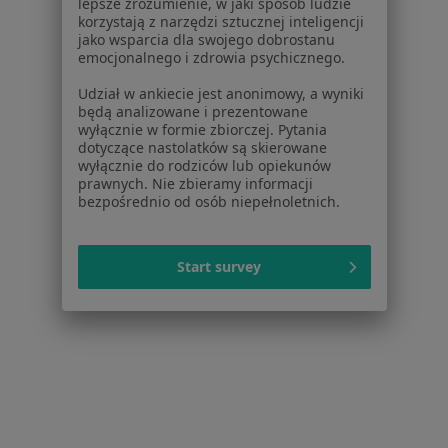
Kontakt
lepsze zrozumienie, w jaki sposób ludzie
ZnanyLekarz - Strona główna
korzystają z narzędzi sztucznej inteligencji
jako wsparcia dla swojego dobrostanu
ZnanyLekarz Sp. z o.o.
emocjonalnego i zdrowia psychicznego.
ul. Kolejowa 5/7
Udział w ankiecie jest anonimowy, a wyniki
01-217 Warszawa, Polska
będą analizowane i prezentowane
wyłącznie w formie zbiorczej. Pytania
NIP: ⁠7010224868
dotyczące nastolatków są skierowane
KRS: ⁠0000347997
wyłącznie do rodziców lub opiekunów
REGON: ⁠142276657
prawnych. Nie zbieramy informacji
bezpośrednio od osób niepełnoletnich.
Sąd Rejonowy dla m.st. Warszawy w Warszawie XII
Wydział Gospodarczy KRS
Start survey
Facebook
otwiera się w nowej karcie
otwiera się w nowej karcie
otwiera się w nowej karcie
otwiera się w nowej karcie
otwiera się w nowej karci
otwiera się
otwi
Polska
,
Türkiye
,
España
,
Italia
,
Deutschland
,
Česko
,
otwiera się w nowej karcie
otwiera się w nowej karcie
otwiera się w nowej karcie
otwiera się w nowej kar
otwiera się 
otwier
Portugal
,
México
,
Chile
,
Brasil
,
Argentina
,
Perú
,
otwiera się w nowej karc
Colombia