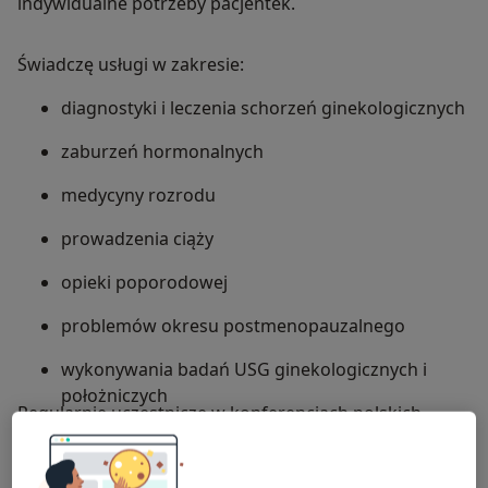
indywidualne potrzeby pacjentek.
Świadczę usługi w zakresie:
diagnostyki i leczenia schorzeń ginekologicznych
zaburzeń hormonalnych
medycyny rozrodu
prowadzenia ciąży
opieki poporodowej
problemów okresu postmenopauzalnego
wykonywania badań USG ginekologicznych i
położniczych
Regularnie uczestniczę w konferencjach polskich
towarzystw naukowych oraz w szkoleniach z zakresu
ginekologii, położnictwa i ultrasonografii.