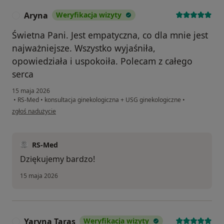
Aryna
Weryfikacja wizyty
A
Świetna Pani. Jest empatyczna, co dla mnie jest
najważniejsze. Wszystko wyjaśniła,
opowiedziała i uspokoiła. Polecam z całego
serca
15 maja 2026
•
RS-Med
•
konsultacja ginekologiczna + USG ginekologiczne
•
w opinii użytkownika Aryna
zgłoś nadużycie
RS-Med
Dziękujemy bardzo!
15 maja 2026
Yaryna Taras
Weryfikacja wizyty
Y