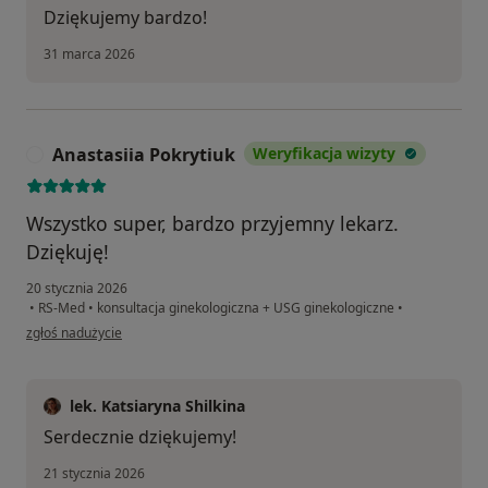
Dziękujemy bardzo!
31 marca 2026
Anastasiia Pokrytiuk
Weryfikacja wizyty
A
Wszystko super, bardzo przyjemny lekarz.
Dziękuję!
20 stycznia 2026
•
RS-Med
•
konsultacja ginekologiczna + USG ginekologiczne
•
w opinii użytkownika Anastasiia Pokrytiuk
zgłoś nadużycie
lek. Katsiaryna Shilkina
Serdecznie dziękujemy!
21 stycznia 2026