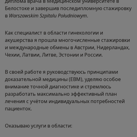
диплома врача в Медицинском университете в
Белостоке и завершив последипломную стажировку
в
Warszawskim Szpitalu Południowym
.
Как специалист в области гинекологии и
акушерства я прошла многочисленные стажировки
и международные обмены в Австрии, Нидерландах,
Чехии, Латвии, Литве, Эстонии и России.
В своей работе я руководствуюсь принципами
доказательной медицины (EBM), уделяю особое
внимание точной диагностике и стремлюсь
разработать максимально эффективный план
лечения с учётом индивидуальных потребностей
пациенток.
Оказываю услуги в области: