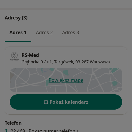
Adresy (3)
Adres 1
Adres 2
Adres 3
RS-Med
Głębocka 9 / u1,
Targówek
, 03-287
Warszawa
Powiększ mapę
otwiera się w nowej karcie
Dostępność
Pokaż kalendarz
Telefon
22 469...
Pokaż numer telefonu