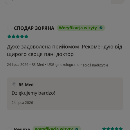
СПОДАР ЗОРЯНА
Weryfikacja wizyty
С
Дуже задоволена прийомом .Рекомендую від
щирого серця пані доктор
w opinii użytkownika СПОД
24 lipca 2026
•
RS-Med
•
USG ginekologiczne
•
zgłoś nadużycie
RS-Med
Dziękujemy bardzo!
24 lipca 2026
Regina
Weryfikacja wizyty
R