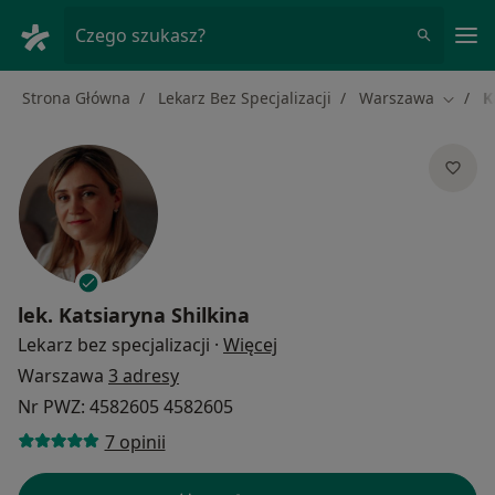
Me
Czego szukasz?
Strona Główna
Lekarz Bez Specjalizacji
Warszawa
K
Zmień 
lek.
Katsiaryna Shilkina
O specjalizacjach
Lekarz bez specjalizacji
·
Więcej
Warszawa
3 adresy
Nr PWZ: 4582605 4582605
7 opinii