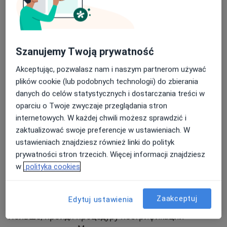
Wspieram kobiety na różnych etapach ich życia.
Szanujemy Twoją prywatność
Меня зовут
Екатерина Шилкина
.
Akceptując, pozwalasz nam i naszym partnerom używać
Я врач-акушер-гинеколог.
plików cookie (lub podobnych technologii) do zbierania
danych do celów statystycznych i dostarczania treści w
Окончила Белорусский государственный
oparciu o Twoje zwyczaje przeglądania stron
медицинский университет в Минске (Беларусь) по
internetowych. W każdej chwili możesz sprawdzić i
специальности «лечебное дело». Позднее получила
zaktualizować swoje preferencje w ustawieniach. W
звание специалиста в области гинекологии и
ustawieniach znajdziesz również linki do polityk
акушерства (Беларусь), а также степень кандидата
prywatności stron trzecich. Więcej informacji znajdziesz
медицинских наук, исследуя методы диагностики
w
polityka cookies
состояния плода в родах.
Zaakceptuj
Edytuj ustawienia
В 2023 году я подтвердила свою квалификацию в
Польше, пройдя процедуру нострификации