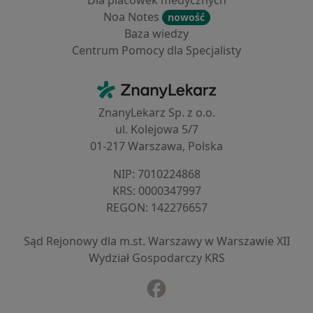
Dla placówek medycznych
Noa Notes
nowość
Baza wiedzy
Centrum Pomocy dla Specjalisty
Kontakt
ZnanyLekarz - Strona główna
ZnanyLekarz Sp. z o.o.
ul. Kolejowa 5/7
01-217 Warszawa, Polska
NIP: ⁠7010224868
KRS: ⁠0000347997
REGON: ⁠142276657
Sąd Rejonowy dla m.st. Warszawy w Warszawie XII
Wydział Gospodarczy KRS
Facebook
otwiera się w nowej karcie