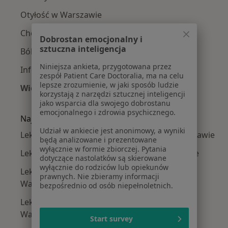
Otyłość w Warszawie
Choroby wieku dziecięcego w Warszawie
Dobrostan emocjonalny i
sztuczna inteligencja
Bóle brzucha w Warszawie
Niniejsza ankieta, przygotowana przez
Infekcje dróg moczowych w Warszawie
zespół Patient Care Doctoralia, ma na celu
lepsze zrozumienie, w jaki sposób ludzie
Więcej (15)
korzystają z narzędzi sztucznej inteligencji
Więcej w kategorii: Najczęście leczone chorob
jako wsparcia dla swojego dobrostanu
emocjonalnego i zdrowia psychicznego.
Najpopularniejsze ubezpieczenia
Udział w ankiecie jest anonimowy, a wyniki
Lekarze bez specjalizacji z Medicover w Warszawie
będą analizowane i prezentowane
wyłącznie w formie zbiorczej. Pytania
Lekarze bez specjalizacji z Allianz w Warszawie
dotyczące nastolatków są skierowane
wyłącznie do rodziców lub opiekunów
Lekarze bez specjalizacji z INTER Polska w
prawnych. Nie zbieramy informacji
Warszawie
bezpośrednio od osób niepełnoletnich.
Lekarze bez specjalizacji z Signal Iduna w
Warszawie
Start survey