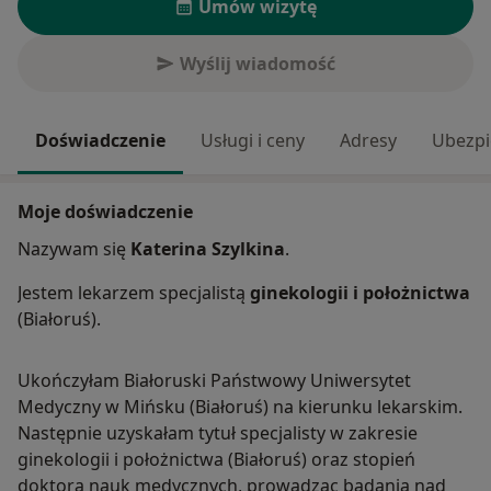
Umów wizytę
Wyślij wiadomość
Doświadczenie
Usługi i ceny
Adresy
Ubezpi
Moje doświadczenie
Nazywam się
Katerina Szylkina
.
Jestem lekarzem specjalistą
ginekologii i położnictwa
(Białoruś).
Ukończyłam Białoruski Państwowy Uniwersytet
Medyczny w Mińsku (Białoruś) na kierunku lekarskim.
Następnie uzyskałam tytuł specjalisty w zakresie
ginekologii i położnictwa (Białoruś) oraz stopień
doktora nauk medycznych, prowadząc badania nad