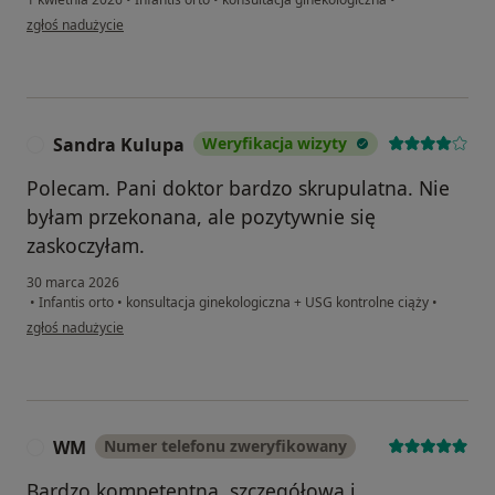
w opinii użytkownika Patrycja
zgłoś nadużycie
Sandra Kulupa
Weryfikacja wizyty
S
Polecam. Pani doktor bardzo skrupulatna. Nie
byłam przekonana, ale pozytywnie się
zaskoczyłam.
30 marca 2026
•
Infantis orto
•
konsultacja ginekologiczna + USG kontrolne ciąży
•
w opinii użytkownika Sandra Kulupa
zgłoś nadużycie
WM
Numer telefonu zweryfikowany
W
Bardzo kompetentna, szczegółowa i