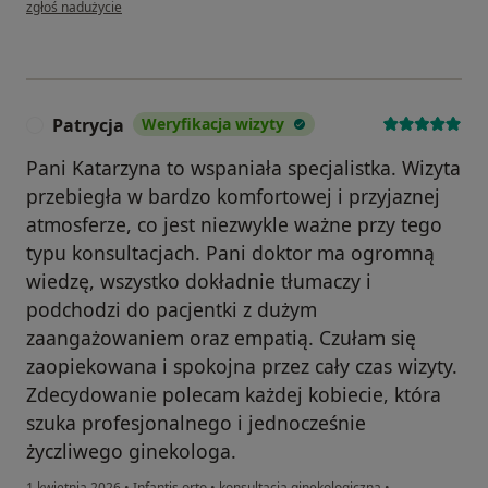
w opinii użytkownika Krystyna
zgłoś nadużycie
Patrycja
Weryfikacja wizyty
P
Pani Katarzyna to wspaniała specjalistka. Wizyta
przebiegła w bardzo komfortowej i przyjaznej
atmosferze, co jest niezwykle ważne przy tego
typu konsultacjach. Pani doktor ma ogromną
wiedzę, wszystko dokładnie tłumaczy i
podchodzi do pacjentki z dużym
zaangażowaniem oraz empatią. Czułam się
zaopiekowana i spokojna przez cały czas wizyty.
Zdecydowanie polecam każdej kobiecie, która
szuka profesjonalnego i jednocześnie
życzliwego ginekologa.
1 kwietnia 2026
•
Infantis orto
•
konsultacja ginekologiczna
•