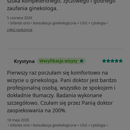
szuka kompetentnego, życzliwego i godnego
zaufania ginekologa.
5 czerwca 2026
•
Infantis orto
•
konsultacja ginekologiczna + USG + cytologia
•
w opinii użytkownika Daria
zgłoś nadużycie
Krystyna
Weryfikacja wizyty
K
Pierwszy raz poczułam się komfortowo na
wizycie u ginekologa. Pani doktor jest bardzo
profesjonalną osobą, wszystko ze spokojem i
dokładnie tłumaczy. Badania wykonane
szczegółowo. Czułam się przez Panią doktor
zaopiekowania na 200%.
18 maja 2026
•
Infantis orto
•
konsultacja ginekologiczna + USG + cytologia
•