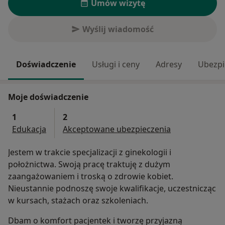
Umów wizytę
Wyślij wiadomość
Doświadczenie
Usługi i ceny
Adresy
Ubezpi
Moje doświadczenie
1
2
Edukacja
Akceptowane ubezpieczenia
Jestem w trakcie specjalizacji z ginekologii i
położnictwa. Swoją pracę traktuję z dużym
zaangażowaniem i troską o zdrowie kobiet.
Nieustannie podnoszę swoje kwalifikacje, uczestnicząc
w kursach, stażach oraz szkoleniach.
Dbam o komfort pacjentek i tworzę przyjazną