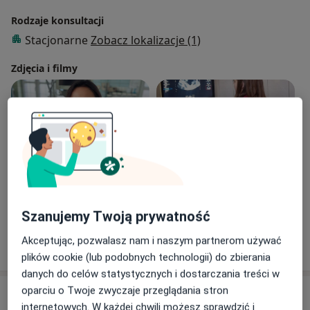
Rodzaje konsultacji
Stacjonarne
Zobacz lokalizacje (1)
Zdjęcia i filmy
Zobacz galerię (2)
Szanujemy Twoją prywatność
Pokaż więcej
Akceptując, pozwalasz nam i naszym partnerom używać
o doświadczeniu
plików cookie (lub podobnych technologii) do zbierania
danych do celów statystycznych i dostarczania treści w
oparciu o Twoje zwyczaje przeglądania stron
Usługi i ceny
internetowych. W każdej chwili możesz sprawdzić i