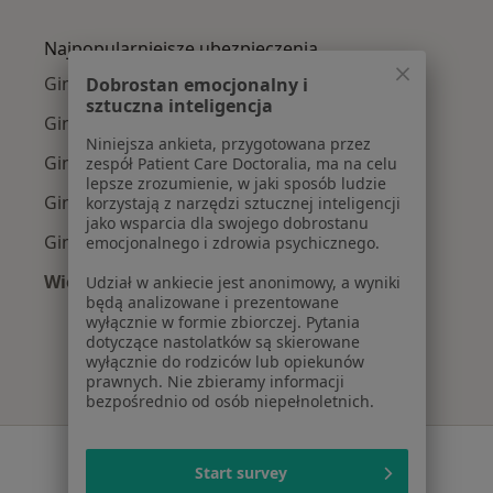
Więcej w kategorii: Najczęście leczone chorob
Najpopularniejsze ubezpieczenia
Ginekolodzy z PZU Zdrowie w Swarzędzu
Dobrostan emocjonalny i
sztuczna inteligencja
Ginekolodzy z POLMED w Swarzędzu
Niniejsza ankieta, przygotowana przez
Ginekolodzy z NFZ w Swarzędzu
zespół Patient Care Doctoralia, ma na celu
lepsze zrozumienie, w jaki sposób ludzie
Ginekolodzy z Allianz w Swarzędzu
korzystają z narzędzi sztucznej inteligencji
jako wsparcia dla swojego dobrostanu
Ginekolodzy z LUX MED w Swarzędzu
emocjonalnego i zdrowia psychicznego.
Więcej (1)
Udział w ankiecie jest anonimowy, a wyniki
będą analizowane i prezentowane
Więcej w kategorii: Najpopularniejsze ubezpie
wyłącznie w formie zbiorczej. Pytania
dotyczące nastolatków są skierowane
wyłącznie do rodziców lub opiekunów
prawnych. Nie zbieramy informacji
bezpośrednio od osób niepełnoletnich.
Serwis
Start survey