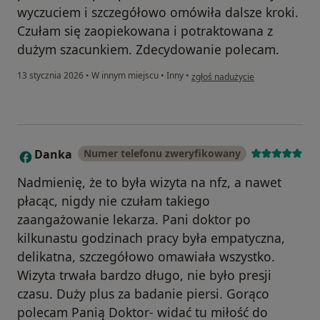
wyczuciem i szczegółowo omówiła dalsze kroki.
Czułam się zaopiekowana i potraktowana z
dużym szacunkiem. Zdecydowanie polecam.
w opinii użytkownika Milena Gol
13 stycznia 2026
•
W innym miejscu
•
Inny
•
zgłoś nadużycie
Danka
Numer telefonu zweryfikowany
D
Nadmienię, że to była wizyta na nfz, a nawet
płacąc, nigdy nie czułam takiego
zaangażowanie lekarza. Pani doktor po
kilkunastu godzinach pracy była empatyczna,
delikatna, szczegółowo omawiała wszystko.
Wizyta trwała bardzo długo, nie było presji
czasu. Duży plus za badanie piersi. Gorąco
polecam Panią Doktor- widać tu miłość do