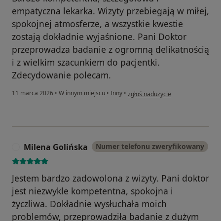
empatyczna lekarka. Wizyty przebiegają w miłej,
spokojnej atmosferze, a wszystkie kwestie
zostają dokładnie wyjaśnione. Pani Doktor
przeprowadza badanie z ogromną delikatnością
i z wielkim szacunkiem do pacjentki.
Zdecydowanie polecam.
w opinii użytkownika WM
11 marca 2026
•
W innym miejscu
•
Inny
•
zgłoś nadużycie
Milena Golińska
Numer telefonu zweryfikowany
M
Jestem bardzo zadowolona z wizyty. Pani doktor
jest niezwykle kompetentna, spokojna i
życzliwa. Dokładnie wysłuchała moich
problemów, przeprowadziła badanie z dużym