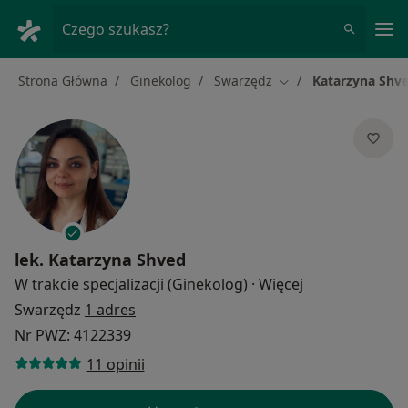
Me
Czego szukasz?
Strona Główna
Ginekolog
Swarzędz
Katarzyna Shv
Zmień miasto
lek.
Katarzyna Shved
O specjalizacja
W trakcie specjalizacji (Ginekolog)
·
Więcej
Swarzędz
1 adres
Nr PWZ: 4122339
11 opinii