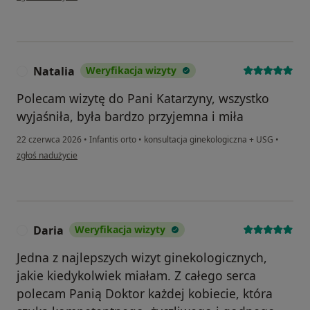
Natalia
Weryfikacja wizyty
N
Polecam wizytę do Pani Katarzyny, wszystko
wyjaśniła, była bardzo przyjemna i miła
22 czerwca 2026
•
Infantis orto
•
konsultacja ginekologiczna + USG
•
w opinii użytkownika Natalia
zgłoś nadużycie
Daria
Weryfikacja wizyty
D
Jedna z najlepszych wizyt ginekologicznych,
jakie kiedykolwiek miałam. Z całego serca
polecam Panią Doktor każdej kobiecie, która