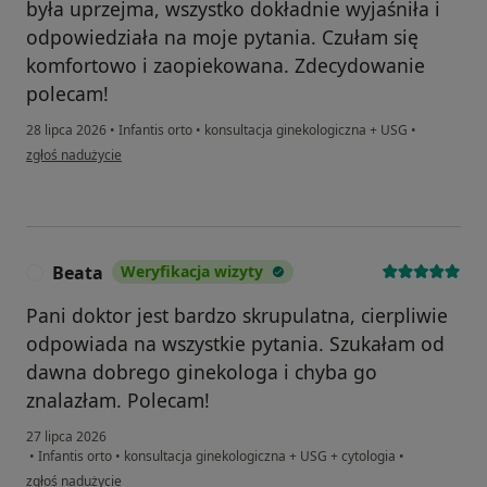
była uprzejma, wszystko dokładnie wyjaśniła i
odpowiedziała na moje pytania. Czułam się
komfortowo i zaopiekowana. Zdecydowanie
polecam!
28 lipca 2026
•
Infantis orto
•
konsultacja ginekologiczna + USG
•
w opinii użytkownika Marina F.
zgłoś nadużycie
Beata
Weryfikacja wizyty
B
Pani doktor jest bardzo skrupulatna, cierpliwie
odpowiada na wszystkie pytania. Szukałam od
dawna dobrego ginekologa i chyba go
znalazłam. Polecam!
27 lipca 2026
•
Infantis orto
•
konsultacja ginekologiczna + USG + cytologia
•
w opinii użytkownika Beata
zgłoś nadużycie