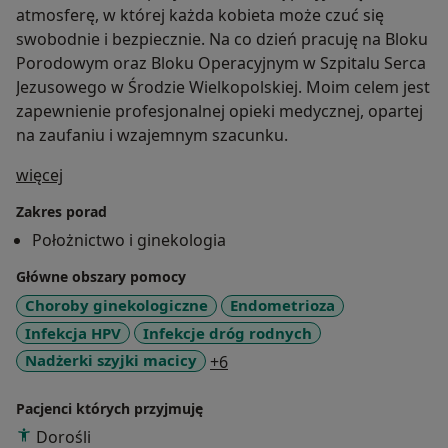
atmosferę, w której każda kobieta może czuć się
swobodnie i bezpiecznie. Na co dzień pracuję na Bloku
Porodowym oraz Bloku Operacyjnym w Szpitalu Serca
Jezusowego w Środzie Wielkopolskiej. Moim celem jest
zapewnienie profesjonalnej opieki medycznej, opartej
na zaufaniu i wzajemnym szacunku.
O mnie
więcej
Zakres porad
Położnictwo i ginekologia
Główne obszary pomocy
Choroby ginekologiczne
Endometrioza
Infekcja HPV
Infekcje dróg rodnych
a11y_sr_more_diseases
Nadżerki szyjki macicy
+6
Pacjenci których przyjmuję
Dorośli