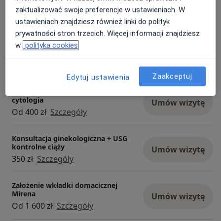
Konsultacja ginekologiczna
zaktualizować swoje preferencje w ustawieniach. W
Umów wizytę
Od 300 zł
Szczegóły
ustawieniach znajdziesz również linki do polityk
prywatności stron trzecich. Więcej informacji znajdziesz
w
polityka cookies
Konsultacja ginekologiczna + USG
Umów wizytę
350 zł
Szczegóły
Zaakceptuj
Edytuj ustawienia
Konsultacja ginekologiczna + USG +
cytologia
Umów wizytę
Od 400 zł
Szczegóły
Konsultacja ginekologiczna + USG
kontrolne ciąży
Umów wizytę
350 zł
Szczegóły
Założenie wkładki domacicznej
Mirena
Umów wizytę
Od 1 600 zł
Szczegóły