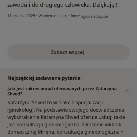
zawodu i do drugiego człowieka. Dziękuję!!!
w opinii użytkownika Danka
11 grudnia 2025
•
W innym miejscu
•
Inny
•
zgłoś nadużycie
Zobacz więcej
opinie powyżej
Najczęściej zadawane pytania
Jaki jest zakres porad oferowanych przez Katarzyna
Shved?
Katarzyna Shved to w trakcie specjalizacji
(ginekolog). Na podstawie swojego doświadczenia i
wykształcenia Katarzyna Shved oferuje usługi takie
jak: konsultacja ginekologiczna, założenie wkładki
domacicznej Mirena, konsultacja ginekologiczna +