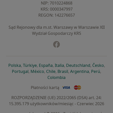
NIP: ⁠7010224868
KRS: ⁠0000347997
REGON: ⁠142276657
Sąd Rejonowy dla m.st. Warszawy w Warszawie XII
Wydział Gospodarczy KRS
Facebook
otwiera się w nowej karcie
otwiera się w nowej karcie
otwiera się w nowej karcie
otwiera się w nowej karcie
otwiera się w nowej karci
otwiera się
otwi
Polska
,
Türkiye
,
España
,
Italia
,
Deutschland
,
Česko
,
otwiera się w nowej karcie
otwiera się w nowej karcie
otwiera się w nowej karcie
otwiera się w nowej kar
otwiera się 
otwier
Portugal
,
México
,
Chile
,
Brasil
,
Argentina
,
Perú
,
otwiera się w nowej karc
Colombia
Płatności kartą
ROZPORZĄDZENIE (UE) 2022/2065 (DSA) art. 24:
15.395.179 użytkowników/miesiąc - Czerwiec 2026