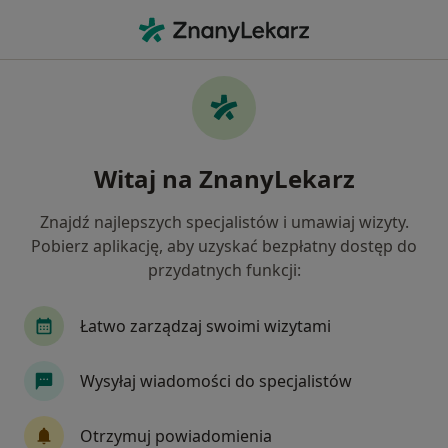
Me
Ginekolog • Swarzędz, wielkopolskie
Filtry
Ubezpieczenie:
POLMED
20 polecanych ginekologów w Swarzędzu z
Witaj na ZnanyLekarz
POLMED
Jak działają wyniki wyszukiwania
Znajdź najlepszych specjalistów i umawiaj wizyty.
Pobierz aplikację, aby uzyskać bezpłatny dostęp do
przydatnych funkcji:
Łatwo zarządzaj swoimi wizytami
Wysyłaj wiadomości do specjalistów
lek. Barbara Lamperska
Otrzymuj powiadomienia
·
Więcej
Ginekolog