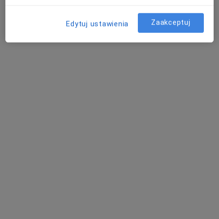
wielkopolskie, w obszarach bliskich Twojemu
wyszukiwaniu.
Zaakceptuj
Edytuj ustawienia
lek. Małgorzata Sajda
·
Więcej
Ginekolog
194 opinie
Świetlana 25, Poznań
•
Mapa
neoMedica Centrum Medyczne
Akceptuje POLMED
Konsultacja ginekologiczna
250 zł