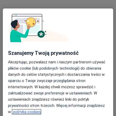
Infantis orto
·
Więcej
Ginekologia, Ortopedia, Pediatria
308 opinii
Grudzińskiego 7/4, Swarzędz
•
Mapa
Konsultacja ginekologiczna
300 zł
Szanujemy Twoją prywatność
lek. Barbara
lek. Katarzyna Shved
Lamperska
ginekolog
Akceptując, pozwalasz nam i naszym partnerom używać
ginekolog
plików cookie (lub podobnych technologii) do zbierania
Brak dostępnych specjalistów z wolnymi terminami w tym centrum medycznym.
danych do celów statystycznych i dostarczania treści w
oparciu o Twoje zwyczaje przeglądania stron
Pokaż profil
internetowych. W każdej chwili możesz sprawdzić i
zaktualizować swoje preferencje w ustawieniach. W
ustawieniach znajdziesz również linki do polityk
Dostępni specjaliści
prywatności stron trzecich. Więcej informacji znajdziesz
w
polityka cookies
Specjaliści znajdują się poza Swarzędz,