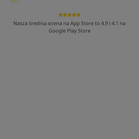
39 opinii
Grudzińskiego 7/4, Swarzędz
•
Mapa
Nasza średnia ocena na App Store to 4.9 i 4.1 na
Infantis orto
Google Play Store
Akceptuje POLMED
Konsultacja ginekologiczna
300 zł
Specjalista nie oferuje umawiania online pod tym adresem.
Poproś o wizytę