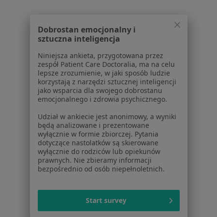
Jak działają wyniki wyszukiwania
Dostępność
Dobrostan emocjonalny i
O nas
sztuczna inteligencja
Praca
Rekrutujemy!
Niniejsza ankieta, przygotowana przez
Partnerzy
zespół Patient Care Doctoralia, ma na celu
Centrum prasowe
lepsze zrozumienie, w jaki sposób ludzie
Kontakt
korzystają z narzędzi sztucznej inteligencji
jako wsparcia dla swojego dobrostanu
Dla pacjentów
emocjonalnego i zdrowia psychicznego.
Udział w ankiecie jest anonimowy, a wyniki
Lekarze
będą analizowane i prezentowane
Placówki medyczne
wyłącznie w formie zbiorczej. Pytania
Pytania i odpowiedzi
dotyczące nastolatków są skierowane
wyłącznie do rodziców lub opiekunów
Usługi i zabiegi
prawnych. Nie zbieramy informacji
Choroby
bezpośrednio od osób niepełnoletnich.
Pomoc
Aplikacje mobilne
Blog dla pacjentów
Start survey