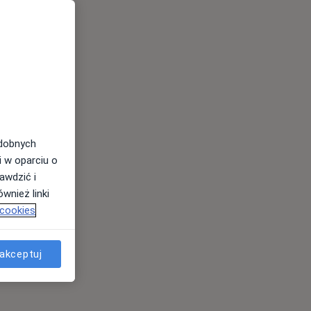
odobnych
i w oparciu o
awdzić i
wnież linki
 cookies
akceptuj