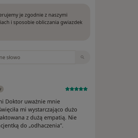
rujemy je zgodnie z naszymi
iach i sposobie obliczania gwiazdek
ięcej o opiniach
niach
y
ni Doktor uważnie mnie
święciła mi wystarczająco dużo
raktowana z dużą empatią. Nie
cjentką do „odhaczenia”.