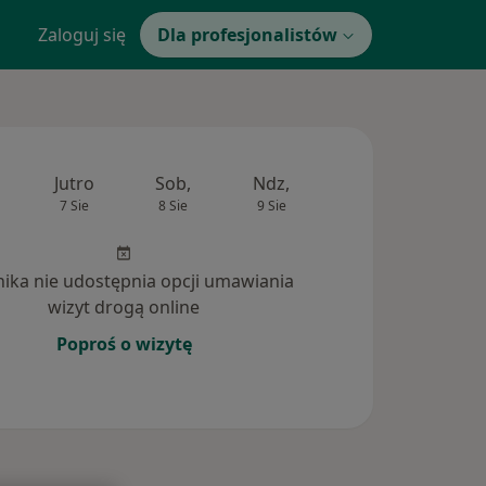
Zaloguj się
Dla profesjonalistów
Jutro
Sob,
Ndz,
Pon,
Wt,
7 Sie
8 Sie
9 Sie
10 Sie
11 Si
inika nie udostępnia opcji umawiania
wizyt drogą online
Poproś o wizytę