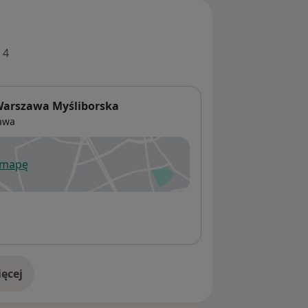
 4
Warszawa Myśliborska
awa
 mapę
wiera się w nowej karcie
ęcej
adresie