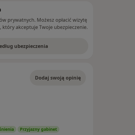
h
ntów prywatnych. Możesz opłacić wizytę
ę, który akceptuje Twoje ubezpieczenie.
według ubezpieczenia
Dodaj swoją opinię
śnienia
Przyjazny gabinet