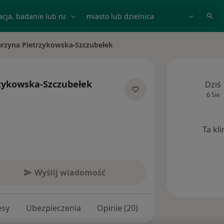
acja, badanie lub nazwisko
miasto lub dzielnica
arzyna Pietrzykowska-Szczubełek
asto
zykowska-Szczubełek
Dziś
6 Sie
jalizacjach
Ta kl
Wyślij wiadomość
esy
Ubezpieczenia
Opinie (20)