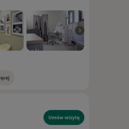
ęcej
doświadczeniu
Umów wizytę