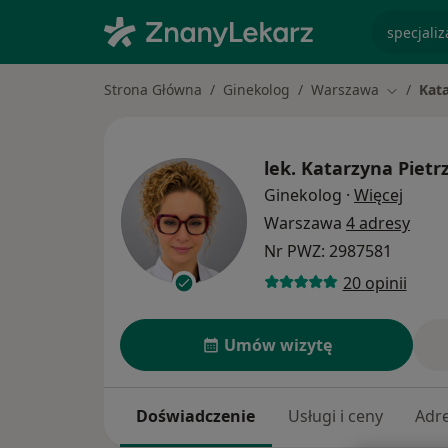
specjaliz
Strona Główna
Ginekolog
Warszawa
Kat
Zmień mi
lek.
Katarzyna Pietr
O spec
Ginekolog
·
Więcej
Warszawa
4 adresy
Nr PWZ: 2987581
20 opinii
Umów wizytę
Doświadczenie
Usługi i ceny
Adr