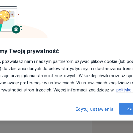
go Uniwersytetu Medycznego w
twa i ginekologii. Doświadczenie
listycznym w Warszawie, ośrodku
ginekologicznymi t. j. Nietrzymaniem
my Twoją prywatność
nego.
, pozwalasz nam i naszym partnerom używać plików cookie (lub p
) do zbierania danych do celów statystycznych i dostarczania treśc
zestnictwie w kursach, szkoleniach i
zaje przeglądania stron internetowych. W każdej chwili możesz spr
wać swoje preferencje w ustawieniach. W ustawieniach znajdziesz ró
prywatności stron trzecich. Więcej informacji znajdziesz w
polityka
ekologiczna przebiegła w
ika
Poronienie
Endometrioza
diseases
Za
Edytuj ustawienia