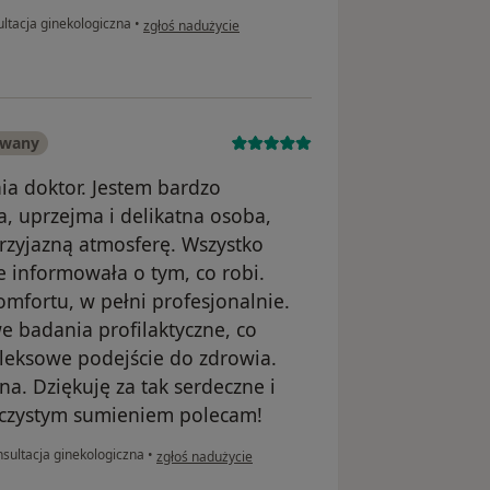
w opinii użytkownika Amelia
ltacja ginekologiczna
•
zgłoś nadużycie
owany
ia doktor. Jestem bardzo
a, uprzejma i delikatna osoba,
rzyjazną atmosferę. Wszystko
e informowała o tym, co robi.
mfortu, w pełni profesjonalnie.
e badania profilaktyczne, co
pleksowe podejście do zdrowia.
a. Dziękuję za tak serdeczne i
 czystym sumieniem polecam!
w opinii użytkownika Jekatierina
sultacja ginekologiczna
•
zgłoś nadużycie