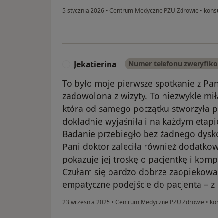
5 stycznia 2026
•
Centrum Medyczne PZU Zdrowie
•
konsu
Jekatierina
Numer telefonu zweryfik
J
To było moje pierwsze spotkanie z Pan
zadowolona z wizyty. To niezwykle mił
która od samego początku stworzyła p
dokładnie wyjaśniła i na każdym etapi
Badanie przebiegło bez żadnego dysko
Pani doktor zaleciła również dodatkow
pokazuje jej troskę o pacjentkę i kom
Czułam się bardzo dobrze zaopiekowan
empatyczne podejście do pacjenta – z
23 września 2025
•
Centrum Medyczne PZU Zdrowie
•
kon