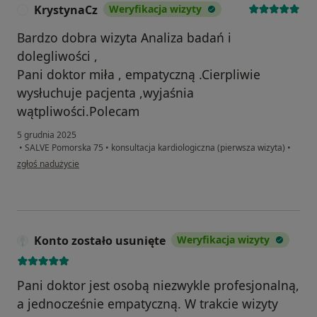
KrystynaCz
Weryfikacja wizyty
K
Bardzo dobra wizyta Analiza badań i
dolegliwości ,
Pani doktor miła , empatyczną .Cierpliwie
wysłuchuje pacjenta ,wyjaśnia
wątpliwości.Polecam
5 grudnia 2025
•
SALVE Pomorska 75
•
konsultacja kardiologiczna (pierwsza wizyta)
•
w opinii użytkownika KrystynaCz
zgłoś nadużycie
Konto zostało usunięte
Weryfikacja wizyty
Pani doktor jest osobą niezwykle profesjonalną,
a jednocześnie empatyczną. W trakcie wizyty