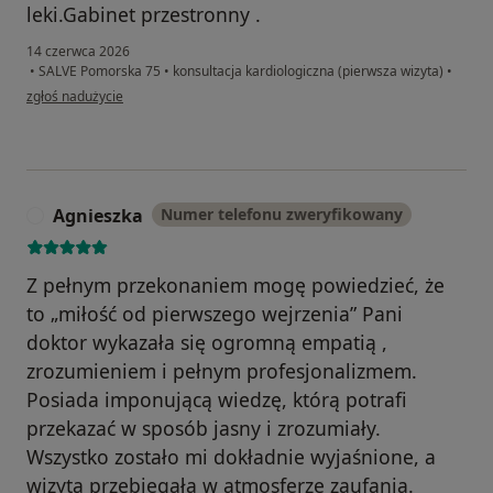
leki.Gabinet przestronny .
14 czerwca 2026
•
SALVE Pomorska 75
•
konsultacja kardiologiczna (pierwsza wizyta)
•
w opinii użytkownika ANNA
zgłoś nadużycie
Agnieszka
Numer telefonu zweryfikowany
A
Z pełnym przekonaniem mogę powiedzieć, że
to „miłość od pierwszego wejrzenia” Pani
doktor wykazała się ogromną empatią ,
zrozumieniem i pełnym profesjonalizmem.
Posiada imponującą wiedzę, którą potrafi
przekazać w sposób jasny i zrozumiały.
Wszystko zostało mi dokładnie wyjaśnione, a
wizyta przebiegała w atmosferze zaufania.