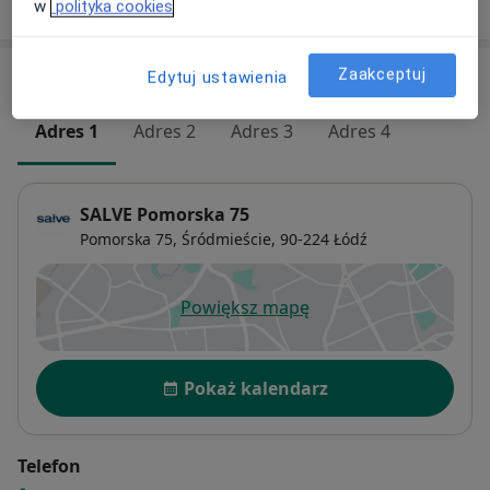
w
polityka cookies
Zaakceptuj
Adresy (4)
Edytuj ustawienia
Adres 1
Adres 2
Adres 3
Adres 4
SALVE Pomorska 75
Pomorska 75,
Śródmieście
, 90-224
Łódź
Powiększ mapę
otwiera się w nowej karcie
Dostępność
Pokaż kalendarz
Telefon