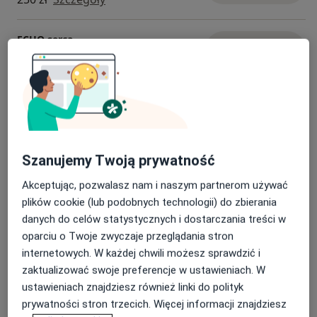
walking, yoga, taniec).
ECHO serca
Umów wizytę
Od 240 zł
Szczegóły
Konsultacja kardiologiczna (kolejna
wizyta)
Umów wizytę
250 zł
Szczegóły
Szanujemy Twoją prywatność
Konsultacja internistyczna
Szczegóły
Akceptując, pozwalasz nam i naszym partnerom używać
plików cookie (lub podobnych technologii) do zbierania
danych do celów statystycznych i dostarczania treści w
Konsultacja kardiologiczna
Szczegóły
oparciu o Twoje zwyczaje przeglądania stron
internetowych. W każdej chwili możesz sprawdzić i
zaktualizować swoje preferencje w ustawieniach. W
+ 6 usług
ustawieniach znajdziesz również linki do polityk
prywatności stron trzecich. Więcej informacji znajdziesz
W jaki sposób ustalane są ceny?