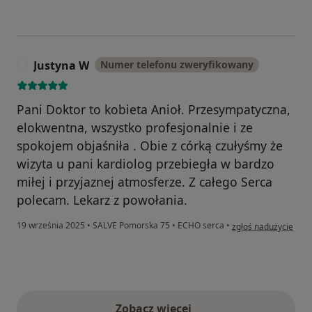
Justyna W
Numer telefonu zweryfikowany
J
Pani Doktor to kobieta Anioł. Przesympatyczna,
elokwentna, wszystko profesjonalnie i ze
spokojem objaśniła . Obie z córką czułyśmy że
wizyta u pani kardiolog przebiegła w bardzo
miłej i przyjaznej atmosferze. Z całego Serca
polecam. Lekarz z powołania.
w opinii użytkownika
19 września 2025
•
SALVE Pomorska 75
•
ECHO serca
•
zgłoś nadużycie
Zobacz więcej