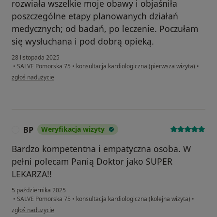
rozwiała wszelkie moje obawy i objaśniła
poszczególne etapy planowanych działań
medycznych; od badań, po leczenie. Poczułam
się wysłuchana i pod dobrą opieką.
28 listopada 2025
•
SALVE Pomorska 75
•
konsultacja kardiologiczna (pierwsza wizyta)
•
w opinii użytkownika Konto zostało usunięte
zgłoś nadużycie
BP
Weryfikacja wizyty
B
Bardzo kompetentna i empatyczna osoba. W
pełni polecam Panią Doktor jako SUPER
LEKARZA!!
5 października 2025
•
SALVE Pomorska 75
•
konsultacja kardiologiczna (kolejna wizyta)
•
w opinii użytkownika BP
zgłoś nadużycie