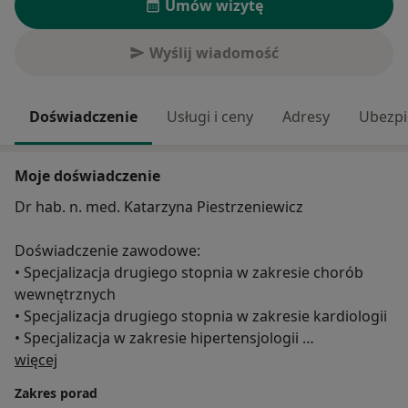
Umów wizytę
Wyślij wiadomość
Doświadczenie
Usługi i ceny
Adresy
Ubezpi
Moje doświadczenie
Dr hab. n. med. Katarzyna Piestrzeniewicz
Doświadczenie zawodowe:
• Specjalizacja drugiego stopnia w zakresie chorób
wewnętrznych
• Specjalizacja drugiego stopnia w zakresie kardiologii
• Specjalizacja w zakresie hipertensjologii
O mnie
• Status eksperta Sekcji Echokardiografii Polskiego
więcej
Towarzystwa Kardiologicznego
Zakres porad
• Stopień doktora habilitowanego nauk medycznych w