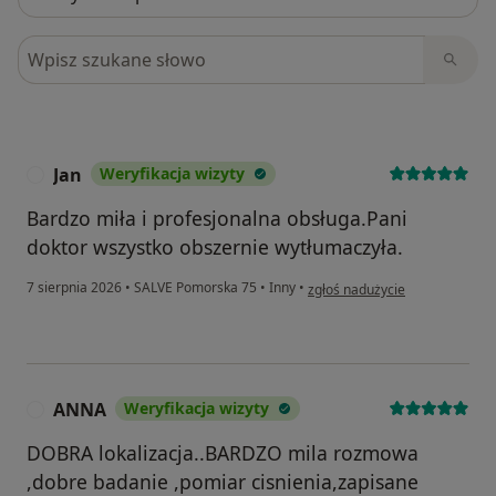
Szukaj w opiniach
Jan
Weryfikacja wizyty
J
Bardzo miła i profesjonalna obsługa.Pani
doktor wszystko obszernie wytłumaczyła.
w opinii użytkownika Jan
7 sierpnia 2026
•
SALVE Pomorska 75
•
Inny
•
zgłoś nadużycie
ANNA
Weryfikacja wizyty
A
DOBRA lokalizacja..BARDZO mila rozmowa
,dobre badanie ,pomiar cisnienia,zapisane