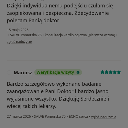
Dzięki indywidualnemu podejściu czułam się
zaopiekowana i bezpieczna. Zdecydowanie
polecam Panią doktor.
15 maja 2026
•
SALVE Pomorska 75
•
konsultacja kardiologiczna (pierwsza wizyta)
•
w opinii użytkownika Agnieszka
zgłoś nadużycie
Mariusz
Weryfikacja wizyty
M
Bardzo szczegółowo wykonane badanie,
zaangażowanie Pani Doktor i bardzo jasno
wyjaśnione wszystko. Dziękuję Serdecznie i
więcej takich lekarzy.
w opinii użytkownika M
27 marca 2026
•
SALVE Pomorska 75
•
ECHO serca
•
zgłoś nadużycie