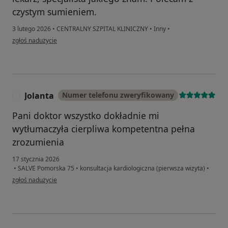
czystym sumieniem.
3 lutego 2026
•
CENTRALNY SZPITAL KLINICZNY
•
Inny
•
w opinii użytkownika Zygmunt
zgłoś nadużycie
Jolanta
Numer telefonu zweryfikowany
J
Pani doktor wszystko dokładnie mi
wytłumaczyła cierpliwa kompetentna pełna
zrozumienia
17 stycznia 2026
•
SALVE Pomorska 75
•
konsultacja kardiologiczna (pierwsza wizyta)
•
w opinii użytkownika Jolanta
zgłoś nadużycie