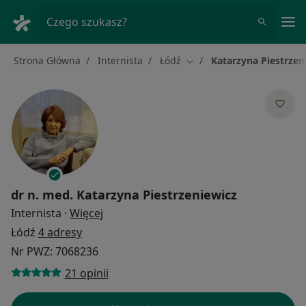
Me
Czego szukasz?
Strona Główna
Internista
Łódź
Katarzyna Piestrzen
Zmień miasto
dr n. med.
Katarzyna Piestrzeniewicz
O specjalizacjach
Internista
·
Więcej
Łódź
4 adresy
Nr PWZ: 7068236
21 opinii