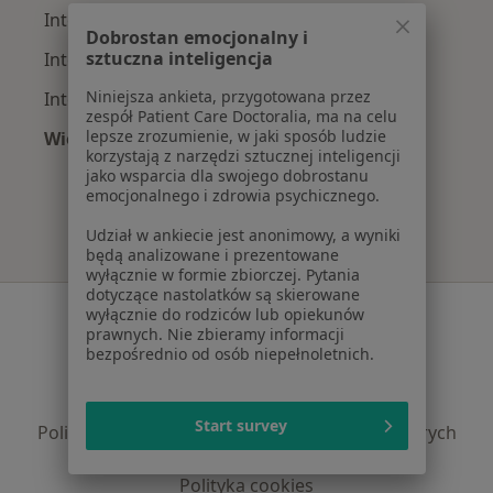
Interniści z NFZ w Łodzi
Dobrostan emocjonalny i
sztuczna inteligencja
Interniści z PZU Zdrowie w Łodzi
Niniejsza ankieta, przygotowana przez
Interniści z Signal Iduna w Łodzi
zespół Patient Care Doctoralia, ma na celu
lepsze zrozumienie, w jaki sposób ludzie
Więcej (11)
korzystają z narzędzi sztucznej inteligencji
Więcej w kategorii: Najpopularniejsze ubezpi
jako wsparcia dla swojego dobrostanu
emocjonalnego i zdrowia psychicznego.
Udział w ankiecie jest anonimowy, a wyniki
będą analizowane i prezentowane
wyłącznie w formie zbiorczej. Pytania
dotyczące nastolatków są skierowane
Serwis
wyłącznie do rodziców lub opiekunów
prawnych. Nie zbieramy informacji
Regulamin
bezpośrednio od osób niepełnoletnich.
Polityka prywatności pacjentów
Polityka prywatności profesjonalistów
Start survey
Polityka prywatności dla profesjonalistów, których
dane pozyskaliśmy samodzielnie
Polityka cookies