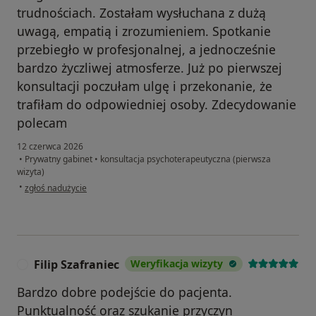
trudnościach. Zostałam wysłuchana z dużą
uwagą, empatią i zrozumieniem. Spotkanie
przebiegło w profesjonalnej, a jednocześnie
bardzo życzliwej atmosferze. Już po pierwszej
konsultacji poczułam ulgę i przekonanie, że
trafiłam do odpowiedniej osoby. Zdecydowanie
polecam
12 czerwca 2026
•
Prywatny gabinet
•
konsultacja psychoterapeutyczna (pierwsza
wizyta)
w opinii użytkownika MM
•
zgłoś nadużycie
Filip Szafraniec
Weryfikacja wizyty
F
Bardzo dobre podejście do pacjenta.
Punktualność oraz szukanie przyczyn