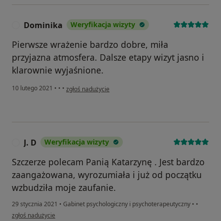
Dominika
Weryfikacja wizyty
D
Pierwsze wrażenie bardzo dobre, miła
przyjazna atmosfera. Dalsze etapy wizyt jasno i
klarownie wyjaśnione.
w opinii użytkownika Dominika
10 lutego 2021
•
•
•
zgłoś nadużycie
J. D
Weryfikacja wizyty
J
Szczerze polecam Panią Katarzynę . Jest bardzo
zaangażowana, wyrozumiała i już od początku
wzbudziła moje zaufanie.
29 stycznia 2021
•
Gabinet psychologiczny i psychoterapeutyczny
•
•
w opinii użytkownika J. D
zgłoś nadużycie