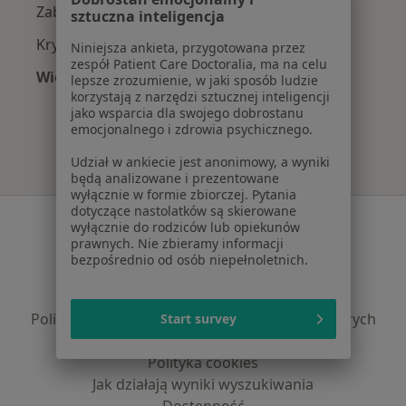
Zaburzenia lękowe w Stalowej Woli
sztuczna inteligencja
Kryzys emocjonalny w Stalowej Woli
Niniejsza ankieta, przygotowana przez
zespół Patient Care Doctoralia, ma na celu
Więcej (15)
lepsze zrozumienie, w jaki sposób ludzie
Więcej w kategorii: Najczęście leczone chorob
korzystają z narzędzi sztucznej inteligencji
jako wsparcia dla swojego dobrostanu
emocjonalnego i zdrowia psychicznego.
Udział w ankiecie jest anonimowy, a wyniki
będą analizowane i prezentowane
wyłącznie w formie zbiorczej. Pytania
dotyczące nastolatków są skierowane
Serwis
wyłącznie do rodziców lub opiekunów
prawnych. Nie zbieramy informacji
Regulamin
bezpośrednio od osób niepełnoletnich.
Polityka prywatności pacjentów
Polityka prywatności profesjonalistów
Polityka prywatności dla profesjonalistów, których
Start survey
dane pozyskaliśmy samodzielnie
Polityka cookies
Jak działają wyniki wyszukiwania