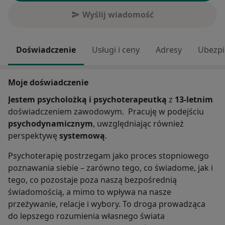
Wyślij wiadomość
Doświadczenie
Usługi i ceny
Adresy
Ubezpi
Moje doświadczenie
Jestem psycholożką i psychoterapeutką
z
13-letnim
doświadczeniem zawodowym.
Pracuję w podejściu
psychodynamicznym
, uwzględniając również
perspektywę
systemową
.
Psychoterapię postrzegam jako proces stopniowego
poznawania siebie – zarówno tego, co świadome, jak i
tego, co pozostaje poza naszą bezpośrednią
świadomością, a mimo to wpływa na nasze
przeżywanie, relacje i wybory. To droga prowadząca
do lepszego rozumienia własnego świata