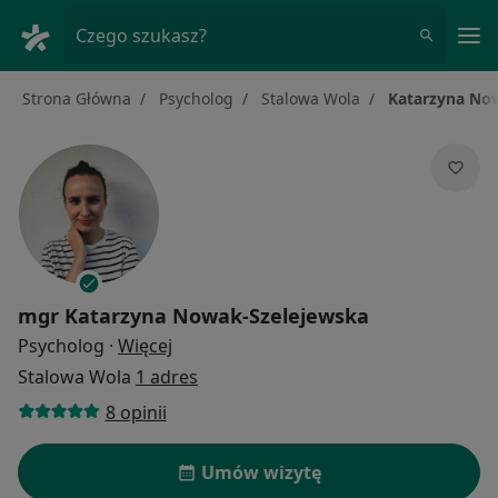
Me
Czego szukasz?
Strona Główna
Psycholog
Stalowa Wola
Katarzyna No
mgr
Katarzyna Nowak-Szelejewska
O specjalizacjach
Psycholog
·
Więcej
Stalowa Wola
1 adres
8 opinii
Umów wizytę