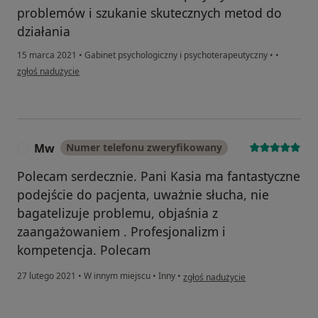
problemów i szukanie skutecznych metod do
działania
15 marca 2021
•
Gabinet psychologiczny i psychoterapeutyczny
•
•
w opinii użytkownika Filip Szafraniec
zgłoś nadużycie
Mw
Numer telefonu zweryfikowany
M
Polecam serdecznie. Pani Kasia ma fantastyczne
podejście do pacjenta, uważnie słucha, nie
bagatelizuje problemu, objaśnia z
zaangażowaniem . Profesjonalizm i
kompetencja. Polecam
w opinii użytkownika Mw
27 lutego 2021
•
W innym miejscu
•
Inny
•
zgłoś nadużycie