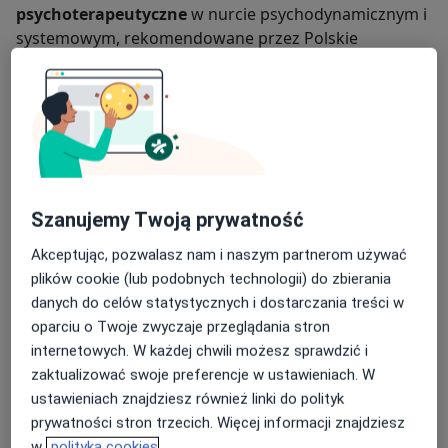
psychoterapeutyczne
w nurcie psychodynamicznym i
systemowym, rekomendowane przez Polskie
Towarzystwo Psychiatryczne. Pracuję zgodnie z
zasadami etyki zawodowej, regularnie korzystam z
W swojej praktyce współpracuję również z osobami
superwizji i należę do
Polskiego Towarzystwa
doświadczającymi trudności związanych z
procesem
Psychiatrycznego
.
twórczym
— takich jak blokada twórcza,
perfekcjonizm, lęk przed oceną, spadek motywacji czy
poczucie utknięcia. Posiadam własne doświadczenie
Szanujemy Twoją prywatność
twórcze w obszarze literatury, co pozwala mi z większą
wrażliwością i zrozumieniem odnosić się do specyfiki
Akceptując, pozwalasz nam i naszym partnerom używać
pracy i zmagań osób piszących oraz tworzących.
plików cookie (lub podobnych technologii) do zbierania
O mnie
więcej
danych do celów statystycznych i dostarczania treści w
Podejście terapeutyczne
oparciu o Twoje zwyczaje przeglądania stron
Psychoterapia
internetowych. W każdej chwili możesz sprawdzić i
zaktualizować swoje preferencje w ustawieniach. W
Główne obszary pomocy
ustawieniach znajdziesz również linki do polityk
Depresja
Bezsenność
Zaburzenia emocjonalne
prywatności stron trzecich. Więcej informacji znajdziesz
Niskie poczucie własnej wartości
Nerwica
w
polityka cookies