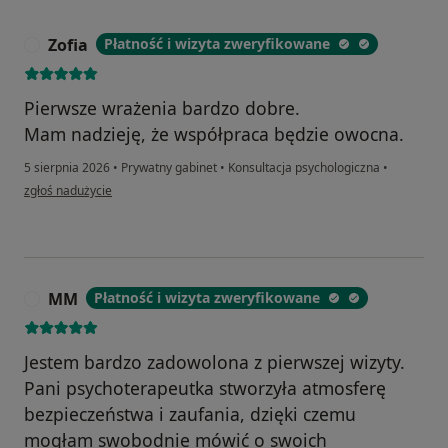
Zofia
Płatność i wizyta zweryfikowane
Z
Pierwsze wrażenia bardzo dobre.
Mam nadzieję, że współpraca będzie owocna.
5 sierpnia 2026
•
Prywatny gabinet
•
Konsultacja psychologiczna
•
w opinii użytkownika Zofia
zgłoś nadużycie
MM
Płatność i wizyta zweryfikowane
M
Jestem bardzo zadowolona z pierwszej wizyty.
Pani psychoterapeutka stworzyła atmosferę
bezpieczeństwa i zaufania, dzięki czemu
mogłam swobodnie mówić o swoich