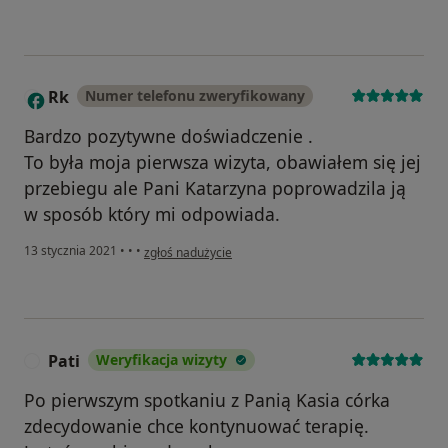
Rk
Numer telefonu zweryfikowany
R
Bardzo pozytywne doświadczenie .
To była moja pierwsza wizyta, obawiałem się jej
przebiegu ale Pani Katarzyna poprowadzila ją
w sposób który mi odpowiada.
w opinii użytkownika Rk
13 stycznia 2021
•
•
•
zgłoś nadużycie
Pati
Weryfikacja wizyty
P
Po pierwszym spotkaniu z Panią Kasia córka
zdecydowanie chce kontynuować terapię.