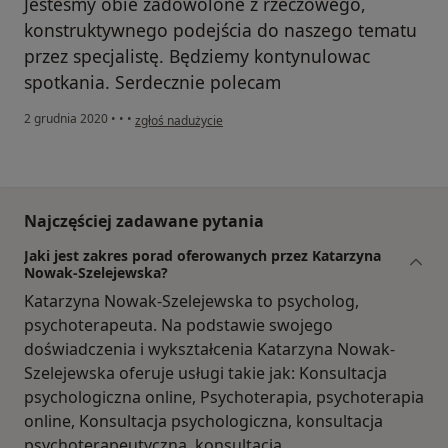
Jesteśmy obie zadowolone z rzeczowego,
konstruktywnego podejścia do naszego tematu
przez specjalistę. Będziemy kontynulowac
spotkania. Serdecznie polecam
w opinii użytkownika Pati
2 grudnia 2020
•
•
•
zgłoś nadużycie
Najczęściej zadawane pytania
Jaki jest zakres porad oferowanych przez Katarzyna
Nowak-Szelejewska?
Katarzyna Nowak-Szelejewska to psycholog,
psychoterapeuta. Na podstawie swojego
doświadczenia i wykształcenia Katarzyna Nowak-
Szelejewska oferuje usługi takie jak: Konsultacja
psychologiczna online, Psychoterapia, psychoterapia
online, Konsultacja psychologiczna, konsultacja
psychoterapeutyczna, konsultacja