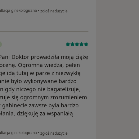
w opinii użytkownika Wiola
ltacja ginekologiczna
•
zgłoś nadużycie
Pani Doktor prowadziła moją ciążę
ą ocenę. Ogromna wiedza, pełen
je idą tutaj w parze z niezwykłą
danie było wykonywane bardzo
nigdy niczego nie bagatelizuje,
azuje się ogromnym zrozumieniem
 gabinecie zawsze była bardzo
łania, dziękuję za wspaniałą
w opinii użytkownika Magda Lichota
ltacja ginekologiczna
•
zgłoś nadużycie