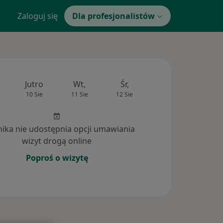
Zaloguj się
Dla profesjonalistów
Jutro
Wt,
Śr,
Czw,
Pt,
10 Sie
11 Sie
12 Sie
13 Sie
14 Si
inika nie udostępnia opcji umawiania
wizyt drogą online
Poproś o wizytę