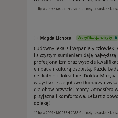
10 lipca 2026
•
MODERN CARE Gabinety Lekarskie
•
konsu
Magda Lichota
Weryfikacja wizyty
M
Cudowny lekarz i wspaniały człowiek. 
i z czystym sumieniem daję najwyższ
profesjonalizm oraz wysokie kwalifikac
empatią i kulturą osobistą. Każde ba
delikatnie i dokładnie. Doktor Muzyka 
wszystko szczegółowo tłumaczy i wyk
dla obaw przyszłej mamy. Atmosfera w
przyjazna i komfortowa. Lekarz z powo
opiekę!
10 lipca 2026
•
MODERN CARE Gabinety Lekarskie
•
konsu