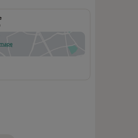
e
a
 mapę
wiera się w nowej karcie