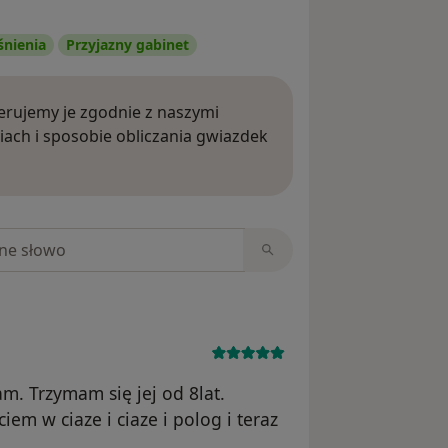
śnienia
Przyjazny gabinet
rujemy je zgodnie z naszymi
iach i sposobie obliczania gwiazdek
ięcej o opiniach
niach
m. Trzymam się jej od 8lat.
em w ciaze i ciaze i polog i teraz