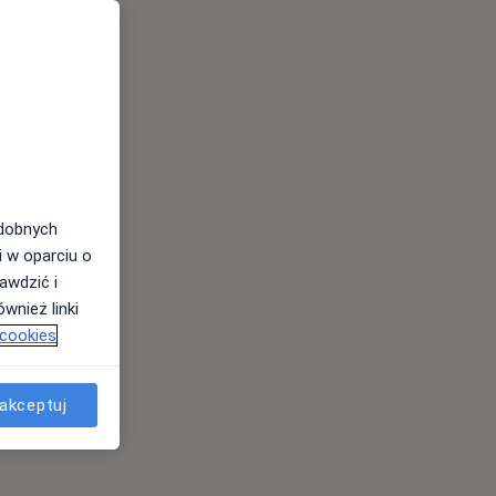
odobnych
i w oparciu o
awdzić i
wnież linki
 cookies
akceptuj