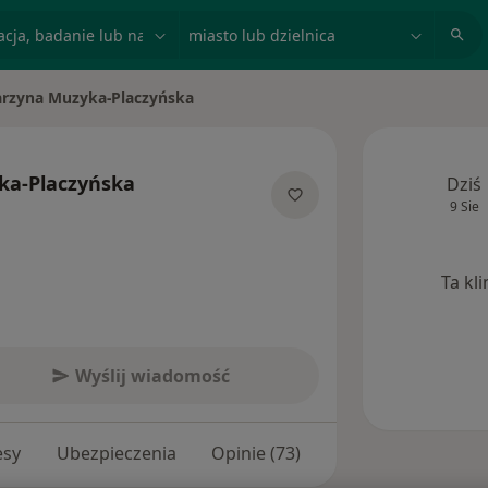
acja, badanie lub nazwisko
miasto lub dzielnica
arzyna Muzyka-Placzyńska
asto
ka-Placzyńska
Dziś
9 Sie
jalizacjach
Ta kl
Wyślij wiadomość
esy
Ubezpieczenia
Opinie (73)