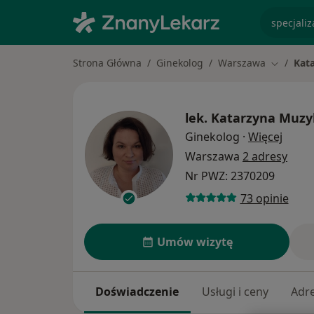
specjaliz
Strona Główna
Ginekolog
Warszawa
Kat
Zmień mi
lek.
Katarzyna Muzy
O spec
Ginekolog
·
Więcej
Warszawa
2 adresy
Nr PWZ: 2370209
73 opinie
Umów wizytę
Doświadczenie
Usługi i ceny
Adr