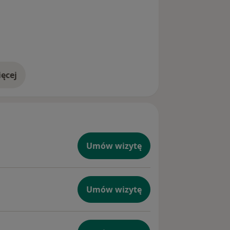
ęcej
doświadczeniu
Umów wizytę
Umów wizytę