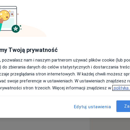
natolog. Absolwentka I Wydziału
Medycznego. Pracuje w Szpitalu
dzeniem ciąży, w tym także ciąż
lną, ultrasonografią, diagnostyką i
a porad antykoncepcyjnych.
my Twoją prywatność
la lekarzy. Prywatnie przyjmuje w
, pozwalasz nam i naszym partnerom używać plików cookie (lub p
) do zbierania danych do celów statystycznych i dostarczania treśc
zaje przeglądania stron internetowych. W każdej chwili możesz spr
wać swoje preferencje w ustawieniach. W ustawieniach znajdziesz ró
prywatności stron trzecich. Więcej informacji znajdziesz w
polityka
Bóle w ciąży
Ból miednicy
Za
Edytuj ustawienia
e_diseases