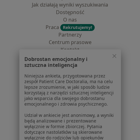
Jak działają wyniki wyszukiwania
Dostępność
O nas
Praca
Rekrutujemy!
Partnerzy
Centrum prasowe
Kontakt
Dobrostan emocjonalny i
Dla pacjentów
sztuczna inteligencja
Lekarze
Niniejsza ankieta, przygotowana przez
Placówki medyczne
zespół Patient Care Doctoralia, ma na celu
lepsze zrozumienie, w jaki sposób ludzie
Pytania i odpowiedzi
korzystają z narzędzi sztucznej inteligencji
Usługi i zabiegi
jako wsparcia dla swojego dobrostanu
Choroby
emocjonalnego i zdrowia psychicznego.
Pomoc
Udział w ankiecie jest anonimowy, a wyniki
Aplikacje mobilne
będą analizowane i prezentowane
Blog dla pacjentów
wyłącznie w formie zbiorczej. Pytania
dotyczące nastolatków są skierowane
Dla profesjonalistów
wyłącznie do rodziców lub opiekunów