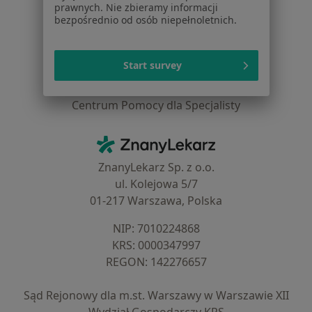
prawnych. Nie zbieramy informacji
bezpośrednio od osób niepełnoletnich.
Cennik
Dla lekarzy
Dla placówek medycznych
Start survey
Noa Notes
nowość
Baza wiedzy
Centrum Pomocy dla Specjalisty
Kontakt
ZnanyLekarz - Strona główna
ZnanyLekarz Sp. z o.o.
ul. Kolejowa 5/7
01-217 Warszawa, Polska
NIP: ⁠7010224868
KRS: ⁠0000347997
REGON: ⁠142276657
Sąd Rejonowy dla m.st. Warszawy w Warszawie XII