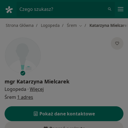
Me
Czego szukasz?
Strona Główna
Logopeda
Śrem
Katarzyna Mielcare
Zmień miasto
mgr
Katarzyna Mielcarek
O specjalizacjach
Logopeda
·
Więcej
Śrem
1 adres
Pokaż dane kontaktowe