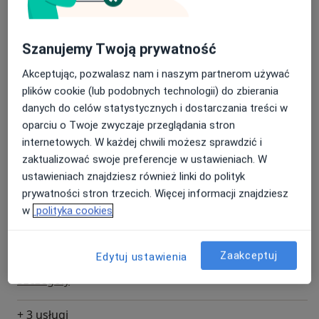
Usługi i ceny
Badania diagnostyczne
Szanujemy Twoją prywatność
Szczegóły
Akceptując, pozwalasz nam i naszym partnerom używać
plików cookie (lub podobnych technologii) do zbierania
Diagnoza neurologopedyczna
danych do celów statystycznych i dostarczania treści w
Szczegóły
oparciu o Twoje zwyczaje przeglądania stron
internetowych. W każdej chwili możesz sprawdzić i
Konsultacja neurologopedyczna
zaktualizować swoje preferencje w ustawieniach. W
Szczegóły
ustawieniach znajdziesz również linki do polityk
prywatności stron trzecich. Więcej informacji znajdziesz
Korekcja wad wymowy
w
polityka cookies
Szczegóły
Zaakceptuj
Edytuj ustawienia
Rehabilitacja mowy
Szczegóły
+ 3 usługi