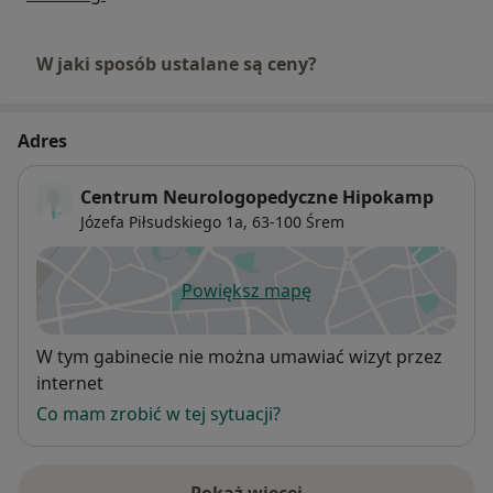
W jaki sposób ustalane są ceny?
Adres
Centrum Neurologopedyczne Hipokamp
Józefa Piłsudskiego 1a,
63-100
Śrem
Powiększ mapę
otwiera się w nowej karcie
Dostępność
W tym gabinecie nie można umawiać wizyt przez
internet
Co mam zrobić w tej sytuacji?
Pokaż więcej