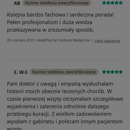
AB
Numer telefonu zweryfikowany
A
Kolejna bardzo fachowa i serdeczna porada!
Pełen profesjonalizm i duża wiedza
przekazywana w zrozumiały sposób.
w opinii użytkownika 
29 czerwca 2023
•
MediPsyche Centrum Medyczne
•
•
zgłoś nadużycie
E. W-S
Numer telefonu zweryfikowany
E
Pani doktor z uwagą i empatią wysłuchałam
historii moich obecnie leczonych chorób. W
czasie pierwszej wizyty otrzymałam szczegółowe
wyjaśnienia i zalecenia odnośnie dalszego
przebiegu kuracji. Z wielkim zadowoleniem
wyszłam z gabinetu i polecam innym pacjentom
wizyty.