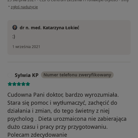
w opinii użytkownika Robert RŚ
•
zgłoś nadużycie
dr n. med. Katarzyna Łokieć
:)
1 września 2021
Sylwia KP
Numer telefonu zweryfikowany
S
Cudowna Pani doktor, bardzo wyrozumiała.
Stara się pomoc i wytłumaczyć, zachęcić do
działania i zmian, do tego świetny z niej
psycholog . Dieta urozmaicona nie zabierająca
dużo czasu i pracy przy przygotowaniu.
Polecam zdecydowanie