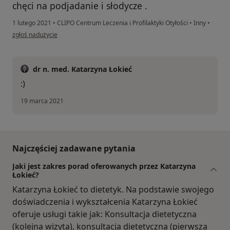
chęci na podjadanie i słodycze .
1 lutego 2021
•
CLIPO Centrum Leczenia i Profilaktyki Otyłości
•
Inny
•
w opinii użytkownika Aneta Kusy
zgłoś nadużycie
dr n. med. Katarzyna Łokieć
:)
19 marca 2021
Najczęściej zadawane pytania
Jaki jest zakres porad oferowanych przez Katarzyna
Łokieć?
Katarzyna Łokieć to dietetyk. Na podstawie swojego
doświadczenia i wykształcenia Katarzyna Łokieć
oferuje usługi takie jak: Konsultacja dietetyczna
(kolejna wizyta), konsultacja dietetyczna (pierwsza