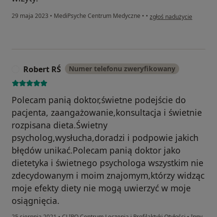
w opinii użytkownika E. W
29 maja 2023
•
MediPsyche Centrum Medyczne
•
•
zgłoś nadużycie
Robert RŚ
Numer telefonu zweryfikowany
R
Polecam panią doktor,świetne podejście do
pacjenta, zaangażowanie,konsultacja i świetnie
rozpisana dieta.Świetny
psycholog,wysłucha,doradzi i podpowie jakich
błędów unikać.Polecam panią doktor jako
dietetyka i świetnego psychologa wszystkim nie
zdecydowanym i moim znajomym,którzy widząc
moje efekty diety nie mogą uwierzyć w moje
osiągnięcia.
25 sierpnia 2021
•
CLIPO Centrum Leczenia i Profilaktyki Otyłości
•
Inny