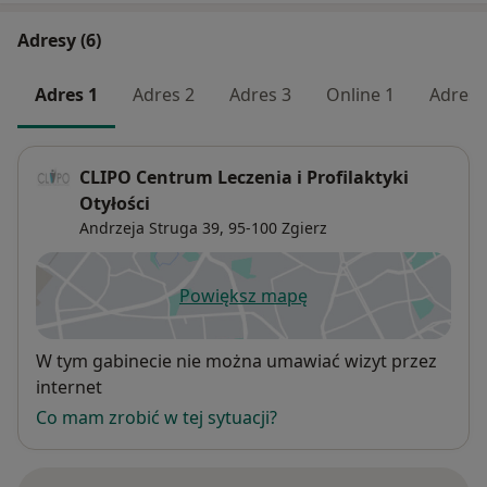
Adresy (6)
Adres 1
Adres 2
Adres 3
Online 1
Adres 
CLIPO Centrum Leczenia i Profilaktyki
Otyłości
Andrzeja Struga 39,
95-100
Zgierz
Powiększ mapę
otwiera się w nowej karcie
Dostępność
W tym gabinecie nie można umawiać wizyt przez
internet
Co mam zrobić w tej sytuacji?