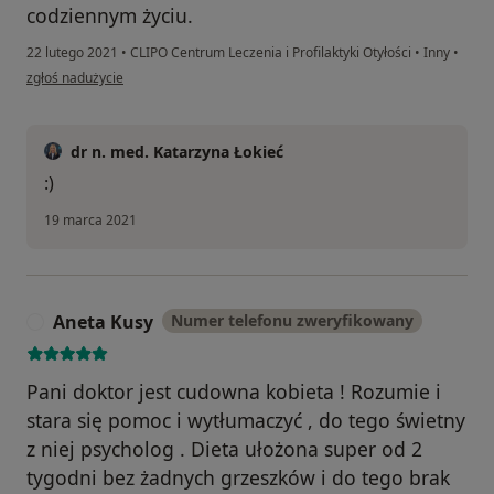
codziennym życiu.
22 lutego 2021
•
CLIPO Centrum Leczenia i Profilaktyki Otyłości
•
Inny
•
w opinii użytkownika Joanna
zgłoś nadużycie
dr n. med. Katarzyna Łokieć
:)
19 marca 2021
Aneta Kusy
Numer telefonu zweryfikowany
A
Pani doktor jest cudowna kobieta ! Rozumie i
stara się pomoc i wytłumaczyć , do tego świetny
z niej psycholog . Dieta ułożona super od 2
tygodni bez żadnych grzeszków i do tego brak