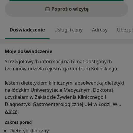
Poproś o wizytę
Doświadczenie
Usługi i ceny
Adresy
Ubezpi
Moje doświadczenie
Szczegółowych informacji na temat dostępnych
terminów udziela rejestracja Centrum Kolińskiego
Jestem dietetykiem klinicznym, absolwentką dietetyki
na łódzkim Uniwersytecie Medycznym. Doktorat
uzyskałam w Zakładzie Żywienia Klinicznego i
Diagnostyki Gastroenterologicznej UM w Łodzi. W
O mnie
prowadzonych badania naukowych zajmowałam się
więcej
skutecznością diety redukującej masę ciała u kobiet w
Zakres porad
okresie okołomenopauzalnym. Doświadczenie
Dietetyk kliniczny
zawodowe zdobywałam również na oddziale