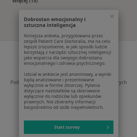
Więcej (15)
Więcej w kategorii: Najczęście leczone chorob
Dobrostan emocjonalny i
sztuczna inteligencja
Niniejsza ankieta, przygotowana przez
zespół Patient Care Doctoralia, ma na celu
lepsze zrozumienie, w jaki sposób ludzie
Serwis
korzystają z narzędzi sztucznej inteligencji
jako wsparcia dla swojego dobrostanu
Regulamin
emocjonalnego i zdrowia psychicznego.
Polityka prywatności pacjentów
Udział w ankiecie jest anonimowy, a wyniki
Polityka prywatności profesjonalistów
będą analizowane i prezentowane
Polityka prywatności dla profesjonalistów, których
wyłącznie w formie zbiorczej. Pytania
dane pozyskaliśmy samodzielnie
dotyczące nastolatków są skierowane
wyłącznie do rodziców lub opiekunów
Polityka cookies
prawnych. Nie zbieramy informacji
Jak działają wyniki wyszukiwania
bezpośrednio od osób niepełnoletnich.
Dostępność
O nas
Praca
Rekrutujemy!
Start survey
Partnerzy