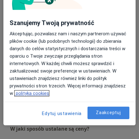
pacjentem stosuję wyłącznie spersonalizowane
podejście, łącząc doradztwo oparte na rzetelnych
Konsultacja dietetyczna (pierwsza wizyta)
doniesieniach naukowych i zaleceniach towarzystw
300 zł
Szczegóły
Szanujemy Twoją prywatność
naukowych ze skuteczną edukacją.
Akceptując, pozwalasz nam i naszym partnerom używać
Konsultacja dietetyczna (kolejna wizyta)
plików cookie (lub podobnych technologii) do zbierania
230 zł
Szczegóły
danych do celów statystycznych i dostarczania treści w
oparciu o Twoje zwyczaje przeglądania stron
Konsultacja dietetyczna online
internetowych. W każdej chwili możesz sprawdzić i
230 zł - 300 zł
Szczegóły
zaktualizować swoje preferencje w ustawieniach. W
ustawieniach znajdziesz również linki do polityk
prywatności stron trzecich. Więcej informacji znajdziesz
Konsultacja dietetyczna online z jadłospisem
300 zł
Szczegóły
w
polityka cookies
+ 1 usługa
Zaakceptuj
Edytuj ustawienia
W jaki sposób ustalane są ceny?