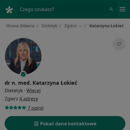
Me
Czego szukasz?
Strona Główna
Dietetyk
Zgierz
Katarzyna Łokieć
Zmień miasto
dr n. med.
Katarzyna Łokieć
O specjalizacjach
Dietetyk
·
Więcej
Zgierz
4 adresy
7 opinii
Pokaż dane kontaktowe