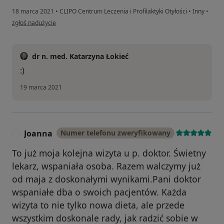
18 marca 2021
•
CLIPO Centrum Leczenia i Profilaktyki Otyłości
•
Inny
•
w opinii użytkownika Sylwia KP
zgłoś nadużycie
dr n. med. Katarzyna Łokieć
:)
19 marca 2021
Joanna
Numer telefonu zweryfikowany
J
To już moja kolejna wizyta u p. doktor. Świetny
lekarz, wspaniała osoba. Razem walczymy już
od maja z doskonałymi wynikami.Pani doktor
wspaniałe dba o swoich pacjentów. Każda
wizyta to nie tylko nowa dieta, ale przede
wszystkim doskonale rady, jak radzić sobie w