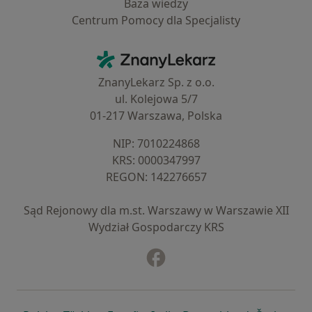
Baza wiedzy
Centrum Pomocy dla Specjalisty
Kontakt
ZnanyLekarz - Strona główna
ZnanyLekarz Sp. z o.o.
ul. Kolejowa 5/7
01-217 Warszawa, Polska
NIP: ⁠7010224868
KRS: ⁠0000347997
REGON: ⁠142276657
Sąd Rejonowy dla m.st. Warszawy w Warszawie XII
Wydział Gospodarczy KRS
Facebook
otwiera się w nowej karcie