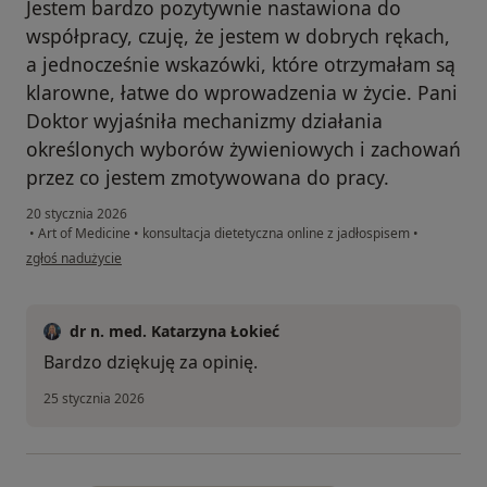
Jestem bardzo pozytywnie nastawiona do
współpracy, czuję, że jestem w dobrych rękach,
a jednocześnie wskazówki, które otrzymałam są
klarowne, łatwe do wprowadzenia w życie. Pani
Doktor wyjaśniła mechanizmy działania
określonych wyborów żywieniowych i zachowań
przez co jestem zmotywowana do pracy.
20 stycznia 2026
•
Art of Medicine
•
konsultacja dietetyczna online z jadłospisem
•
w opinii użytkownika Magda
zgłoś nadużycie
dr n. med. Katarzyna Łokieć
Bardzo dziękuję za opinię.
25 stycznia 2026