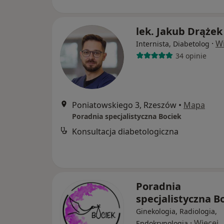
lek. Jakub Drążek
·
Wi
Internista, Diabetolog
34 opinie
Poniatowskiego 3, Rzeszów
•
Mapa
Poradnia specjalistyczna Bociek
Konsultacja diabetologiczna
Poradnia
specjalistyczna B
Ginekologia, Radiologia,
·
Więcej
Endokrynologia