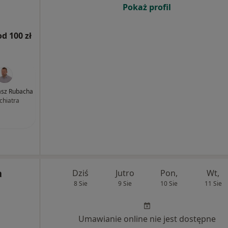
Pokaż profil
od 100 zł
kasz Rubacha
chiatra
a
Dziś
Jutro
Pon,
Wt,
8 Sie
9 Sie
10 Sie
11 Sie
Umawianie online nie jest dostępne