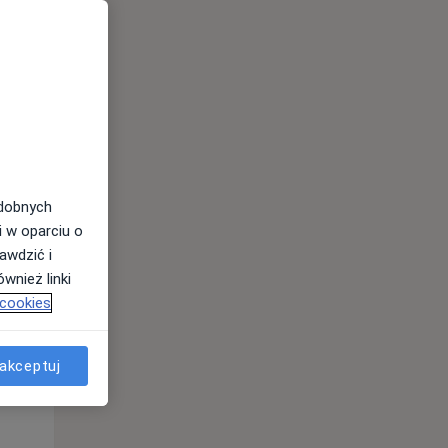
odobnych
i w oparciu o
awdzić i
wnież linki
 cookies
Śr,
Czw,
Pt,
12 Sie
13 Sie
14 Sie
akceptuj