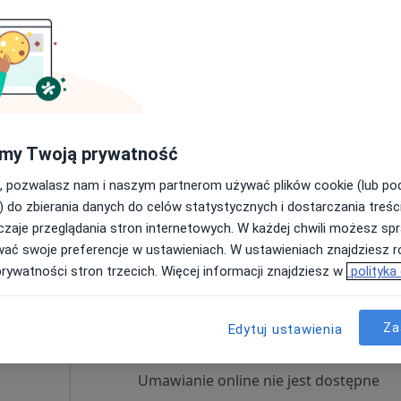
Poproś o wizytę
dzi
.
my Twoją prywatność
, pozwalasz nam i naszym partnerom używać plików cookie (lub p
) do zbierania danych do celów statystycznych i dostarczania treśc
zaje przeglądania stron internetowych. W każdej chwili możesz spr
Konsultacja lekarza rodzinnego przez telefon
150 zł
wać swoje preferencje w ustawieniach. W ustawieniach znajdziesz ró
prywatności stron trzecich. Więcej informacji znajdziesz w
polityka
kowski
Dziś
Jutro
Pon,
Wt,
8 Sie
9 Sie
10 Sie
11 Sie
Za
Edytuj ustawienia
Umawianie online nie jest dostępne