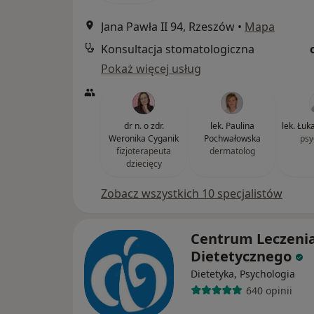
Jana Pawła II 94, Rzeszów
•
Mapa
Konsultacja stomatologiczna
Pokaż więcej usług
dr n. o zdr.
lek. Paulina
lek. Łu
Weronika Cyganik
Pochwałowska
psy
fizjoterapeuta
dermatolog
dziecięcy
Zobacz wszystkich 10 specjalistów
Centrum Leczeni
Dietetycznego
Dietetyka, Psychologia
640 opinii