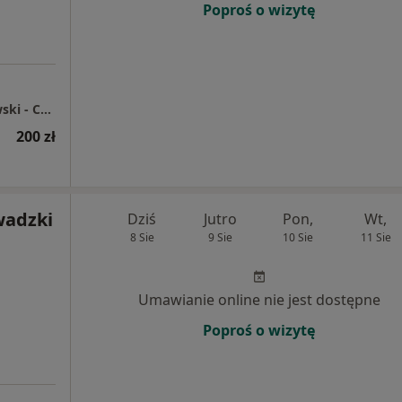
Poproś o wizytę
Prywatny Gabinet Lekarski Tadeusz Markowski - Centrum Medyczne Fortitudo
200 zł
wadzki
Dziś
Jutro
Pon,
Wt,
8 Sie
9 Sie
10 Sie
11 Sie
Umawianie online nie jest dostępne
Poproś o wizytę