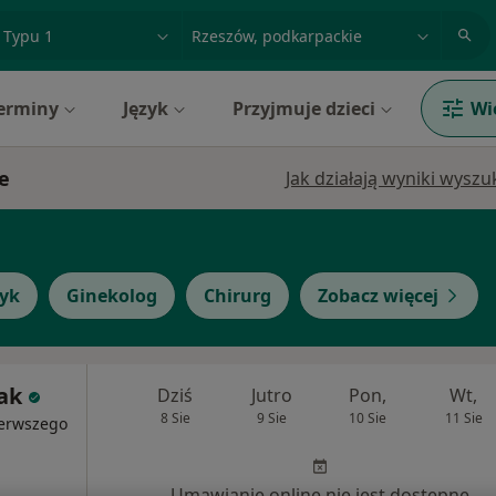
acja, badanie lub nazwisko
miasto lub dzielnica
erminy
Język
Przyjmuje dzieci
Wi
e
Jak działają wyniki wysz
tyk
Ginekolog
Chirurg
Zobacz więcej
iak
Dziś
Jutro
Pon,
Wt,
8 Sie
9 Sie
10 Sie
11 Sie
ierwszego
Umawianie online nie jest dostępne