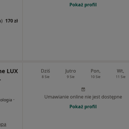
Pokaż profil
a)
170 zł
ne LUX
Dziś
Jutro
Pon,
Wt,
.
8 Sie
9 Sie
10 Sie
11 Sie
Umawianie online nie jest dostępne
·
tologia
Pokaż profil
apa