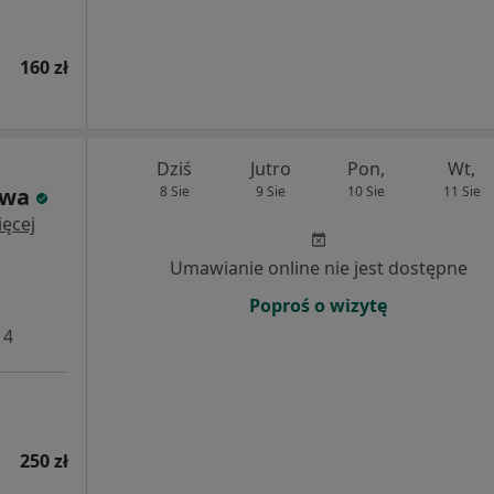
160 zł
Dziś
Jutro
Pon,
Wt,
awa
8 Sie
9 Sie
10 Sie
11 Sie
ęcej
Umawianie online nie jest dostępne
Poproś o wizytę
 4
250 zł