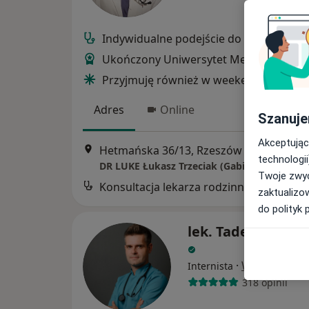
Indywidualne podejście do pacjenta
Ukończony Uniwersytet Medyczny w Ło
Przyjmuję również w weekendy i święta
Adres
Online
Szanuje
Akceptując
Hetmańska 36/13, Rzeszów
•
Mapa
technologii
DR LUKE Łukasz Trzeciak (Gabinet Online)
Twoje zwyc
zaktualizo
do polityk 
lek. Tadeusz Mar
·
Więcej
Internista
318 opinii