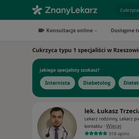
specjaliz
Konsultacje online
Dostępne t
Cukrzyca typu 1 specjaliści w Rzeszowi
Jakiego specjalisty szukasz?
Internista
Diabetolog
Diete
lek. Łukasz Trzec
Lekarz rodzinny, Lekarz p
·
Więcej
kontaktu
918 opinii