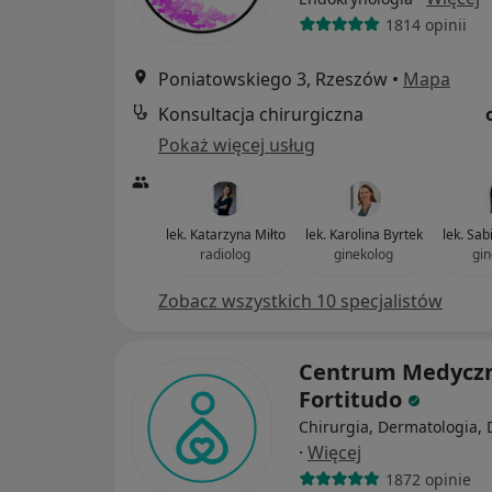
1814 opinii
Poniatowskiego 3, Rzeszów
•
Mapa
Konsultacja chirurgiczna
Pokaż więcej usług
lek. Katarzyna Miłto
lek. Karolina Byrtek
lek. Sab
radiolog
ginekolog
gin
Zobacz wszystkich 10 specjalistów
Centrum Medycz
Fortitudo
Chirurgia, Dermatologia, 
·
Więcej
1872 opinie