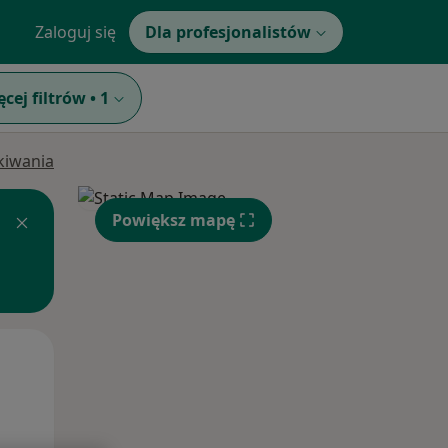
Zaloguj się
Dla profesjonalistów
ęcej filtrów
•
1
ukiwania
Powiększ mapę
Śr,
Czw,
Pt,
12 Sie
13 Sie
14 Sie