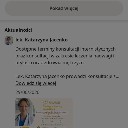
Pokaż więcej
o doświadczeniu
Aktualności
lek. Katarzyna Jacenko
Dostępne terminy konsultacji internistycznych
oraz konsultacji w zakresie leczenia nadwagi i
otyłości oraz zdrowia mężczyzn.
Lek. Katarzyna Jacenko prowadzi konsultacje z
zakresu chorób wewnętrznych, diagnostyki i
Dowiedz się więcej
leczenia nadwagi oraz otyłości, a także zdrowia i
29/06/2026
płodności mężczyzn. Przyjmuje osoby dorosłe,
młodzież od 12. roku życia oraz seniorów.