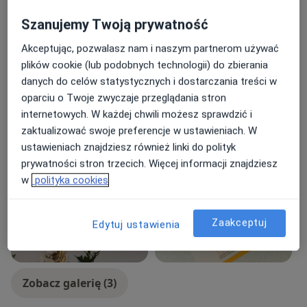
Pacjenci których przyjmuję
Szanujemy Twoją prywatność
Dorośli (Tylko pod niektórymi adresami)
Dzieci w wieku od 12 lat (Tylko pod niektórymi
Akceptując, pozwalasz nam i naszym partnerom używać
adresami)
plików cookie (lub podobnych technologii) do zbierania
danych do celów statystycznych i dostarczania treści w
Rodzaje konsultacji
oparciu o Twoje zwyczaje przeglądania stron
Stacjonarne
Zobacz lokalizacje (1)
internetowych. W każdej chwili możesz sprawdzić i
Konsultacje online
Zobacz kalendarz online
zaktualizować swoje preferencje w ustawieniach. W
ustawieniach znajdziesz również linki do polityk
Zdjęcia i filmy
prywatności stron trzecich. Więcej informacji znajdziesz
w
polityka cookies
Zaakceptuj
Edytuj ustawienia
Zobacz galerię (3)