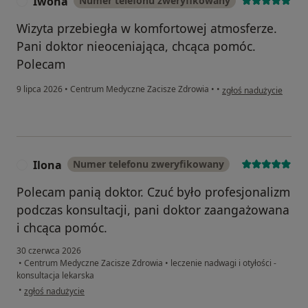
Iwona
Numer telefonu zweryfikowany
I
Wizyta przebiegła w komfortowej atmosferze.
Pani doktor nieoceniająca, chcąca pomóc.
Polecam
w opinii użytkownika 
9 lipca 2026
•
Centrum Medyczne Zacisze Zdrowia
•
•
zgłoś nadużycie
Ilona
Numer telefonu zweryfikowany
I
Polecam panią doktor. Czuć było profesjonalizm
podczas konsultacji, pani doktor zaangażowana
i chcąca pomóc.
30 czerwca 2026
•
Centrum Medyczne Zacisze Zdrowia
•
leczenie nadwagi i otyłości -
konsultacja lekarska
w opinii użytkownika Ilona
•
zgłoś nadużycie