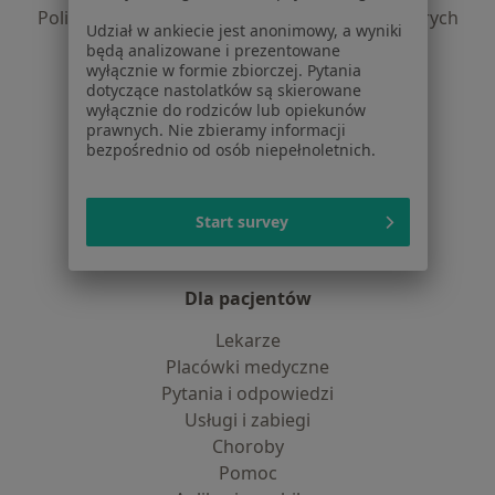
Polityka prywatności dla profesjonalistów, których
Udział w ankiecie jest anonimowy, a wyniki
dane pozyskaliśmy samodzielnie
będą analizowane i prezentowane
Polityka cookies
wyłącznie w formie zbiorczej. Pytania
dotyczące nastolatków są skierowane
Jak działają wyniki wyszukiwania
wyłącznie do rodziców lub opiekunów
Dostępność
prawnych. Nie zbieramy informacji
O nas
bezpośrednio od osób niepełnoletnich.
Praca
Rekrutujemy!
Partnerzy
Start survey
Centrum prasowe
Kontakt
Dla pacjentów
Lekarze
Placówki medyczne
Pytania i odpowiedzi
Usługi i zabiegi
Choroby
Pomoc