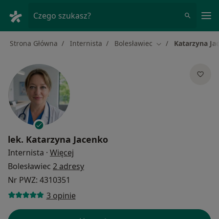
Me
Czego szukasz?
Strona Główna
Internista
Bolesławiec
Katarzyna Ja
Zmień miasto
lek.
Katarzyna Jacenko
O specjalizacjach
Internista
·
Więcej
Bolesławiec
2 adresy
Nr PWZ: 4310351
3 opinie