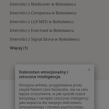
Interniści z Medicover w Bolesławcu
Interniści z Compensa w Bolesławcu
Interniści z LUX MED w Bolesławcu
Interniści z Enel-med w Bolesławcu
Interniści z Signal Iduna w Bolesławcu
Więcej (1)
Więcej w kategorii: Najpopularniejsze ubezpie
Dobrostan emocjonalny i
sztuczna inteligencja
Niniejsza ankieta, przygotowana przez
Serwis
zespół Patient Care Doctoralia, ma na celu
lepsze zrozumienie, w jaki sposób ludzie
Regulamin
korzystają z narzędzi sztucznej inteligencji
Polityka prywatności pacjentów
jako wsparcia dla swojego dobrostanu
Polityka prywatności profesjonalistów
emocjonalnego i zdrowia psychicznego.