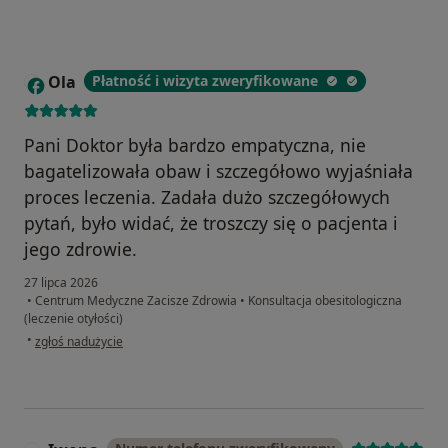
Ola
Płatność i wizyta zweryfikowane
O
Pani Doktor była bardzo empatyczna, nie
bagatelizowała obaw i szczegółowo wyjaśniała
proces leczenia. Zadała dużo szczegółowych
pytań, było widać, że troszczy się o pacjenta i
jego zdrowie.
27 lipca 2026
•
Centrum Medyczne Zacisze Zdrowia
•
Konsultacja obesitologiczna
(leczenie otyłości)
w opinii użytkownika Ola
•
zgłoś nadużycie