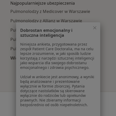
Najpopularniejsze ubezpieczenia
Pulmonolodzy z Medicover w Warszawie
Pulmonolodzy z Allianz w Warszawie
Pulmonolodzy z INTER Polska w Warszawie
Dobrostan emocjonalny i
sztuczna inteligencja
Pulmonolodzy z Signal Iduna w Warszawie
Niniejsza ankieta, przygotowana przez
Pulmonolodzy z Compensa w Warszawie
zespół Patient Care Doctoralia, ma na celu
lepsze zrozumienie, w jaki sposób ludzie
Więcej (9)
korzystają z narzędzi sztucznej inteligencji
jako wsparcia dla swojego dobrostanu
Więcej w kategorii: Najpopularniejsze ubezpie
emocjonalnego i zdrowia psychicznego.
Udział w ankiecie jest anonimowy, a wyniki
będą analizowane i prezentowane
wyłącznie w formie zbiorczej. Pytania
dotyczące nastolatków są skierowane
wyłącznie do rodziców lub opiekunów
Serwis
prawnych. Nie zbieramy informacji
bezpośrednio od osób niepełnoletnich.
Regulamin
Polityka prywatności pacjentów