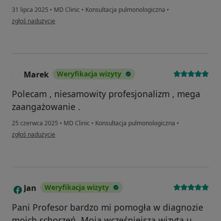
31 lipca 2025
•
MD Clinic
•
Konsultacja pulmonologiczna
•
w opinii użytkownika Tadeusz
zgłoś nadużycie
Marek
Weryfikacja wizyty
M
Polecam , niesamowity profesjonalizm , mega
zaangażowanie .
25 czerwca 2025
•
MD Clinic
•
Konsultacja pulmonologiczna
•
w opinii użytkownika Marek
zgłoś nadużycie
Jan
Weryfikacja wizyty
J
Pani Profesor bardzo mi pomogła w diagnozie
moich schorzeń. Moja wcześniejsza wizyta u