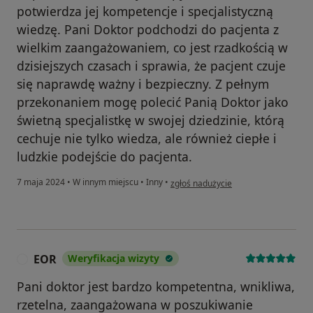
potwierdza jej kompetencje i specjalistyczną
wiedzę. Pani Doktor podchodzi do pacjenta z
wielkim zaangażowaniem, co jest rzadkością w
dzisiejszych czasach i sprawia, że pacjent czuje
się naprawdę ważny i bezpieczny. Z pełnym
przekonaniem mogę polecić Panią Doktor jako
świetną specjalistkę w swojej dziedzinie, którą
cechuje nie tylko wiedza, ale również ciepłe i
ludzkie podejście do pacjenta.
w opinii użytkownika Karina
7 maja 2024
•
W innym miejscu
•
Inny
•
zgłoś nadużycie
EOR
Weryfikacja wizyty
E
Pani doktor jest bardzo kompetentna, wnikliwa,
rzetelna, zaangażowana w poszukiwanie