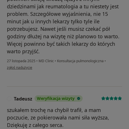
dziedzinami jak reumatologia a tu niestety jest
problem. Szczegółowe wyjaśnienia, nie 15
minut jak u innych lekarzy tylko tyle ile
potrzebujesz. Nawet jeśli musisz czekać pół
godziny dłużej na wizytę niż planowo to warto.
Więcej powinno być takich lekarzy do których
warto przyjść.
27 listopada 2025
•
MD Clinic
•
Konsultacja pulmonologiczna
•
w opinii użytkownika Janusz
zgłoś nadużycie
Tadeusz
Weryfikacja wizyty
T
szukałem trochę na chybił trafił, a mam
poczucie, ze pokierowała nami siła wyższa,
Dziękuję z całego serca.