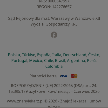
KRS: ⁠0000347997
REGON: ⁠142276657
Sąd Rejonowy dla m.st. Warszawy w Warszawie XII
Wydział Gospodarczy KRS
Facebook
otwiera się w nowej karcie
otwiera się w nowej karcie
otwiera się w nowej karcie
otwiera się w nowej karcie
otwiera się w nowej karci
otwiera się
otwi
Polska
,
Türkiye
,
España
,
Italia
,
Deutschland
,
Česko
,
otwiera się w nowej karcie
otwiera się w nowej karcie
otwiera się w nowej karcie
otwiera się w nowej kar
otwiera się 
otwier
Portugal
,
México
,
Chile
,
Brasil
,
Argentina
,
Perú
,
otwiera się w nowej karc
Colombia
Płatności kartą
ROZPORZĄDZENIE (UE) 2022/2065 (DSA) art. 24:
15.395.179 użytkowników/miesiąc - Czerwiec 2026
www.znanylekarz.pl © 2026 - Znajdź lekarza i umów
wizytę