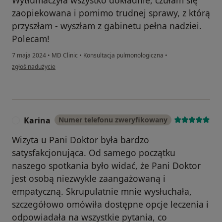
zaopiekowana i pomimo trudnej sprawy, z którą
przyszłam - wyszłam z gabinetu pełna nadziei.
Polecam!
7 maja 2024
•
MD Clinic
•
Konsultacja pulmonologiczna
•
w opinii użytkownika A.O.
zgłoś nadużycie
Karina
Numer telefonu zweryfikowany
K
Wizyta u Pani Doktor była bardzo
satysfakcjonująca. Od samego początku
naszego spotkania było widać, że Pani Doktor
jest osobą niezwykle zaangażowaną i
empatyczną. Skrupulatnie mnie wysłuchała,
szczegółowo omówiła dostępne opcje leczenia i
odpowiadała na wszystkie pytania, co