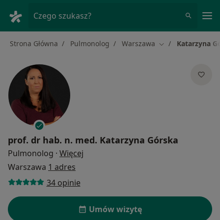
Me
Czego szukasz?
Strona Główna
Pulmonolog
Warszawa
Katarzyna G
Zmień miasto
prof. dr hab. n. med.
Katarzyna Górska
O specjalizacjach
Pulmonolog
·
Więcej
Warszawa
1 adres
34 opinie
Umów wizytę