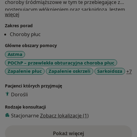
choroby śródmiąższowe w tym te przebiegające z
postępującym włóknieniem oraz sarkoidoza. Jestem
O mnie
więcej
koordynatorką realizowanego w Klinice programu
lekowego NFZ leczenie idiopatycznego włóknienia płuc
Zakres porad
oraz chorób śródmiąższowych płuc. • Ponad to:
Choroby płuc
interpretacja badań czynnościowych płuc, badań
Główne obszary pomocy
obrazowych płuc oraz pneumonologia interwencyjna,
m.in. diagnostyka guzków/ guzów płuca, chorób
Astma
śródmiąższowych płuc, zapalenia płuc.
POChP – przewlekła obturacyjna choroba płuc
a1
Zapalenie płuc
Zapalenie oskrzeli
Sarkoidoza
+7
Pacjenci których przyjmuję
Dorośli
Rodzaje konsultacji
Stacjonarne
Zobacz lokalizacje (1)
Pokaż więcej
o doświadczeniu