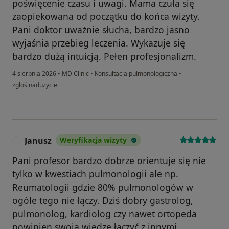
poświęcenie czasu i uwagi. Mama czuła się
zaopiekowana od początku do końca wizyty.
Pani doktor uważnie słucha, bardzo jasno
wyjaśnia przebieg leczenia. Wykazuje się
bardzo dużą intuicją. Pełen profesjonalizm.
4 sierpnia 2026
•
MD Clinic
•
Konsultacja pulmonologiczna
•
w opinii użytkownika Aneta
zgłoś nadużycie
Janusz
Weryfikacja wizyty
J
Pani profesor bardzo dobrze orientuje się nie
tylko w kwestiach pulmonologii ale np.
Reumatologii gdzie 80% pulmonologów w
ogóle tego nie łączy. Dziś dobry gastrolog,
pulmonolog, kardiolog czy nawet ortopeda
powinien swoją wiedzę łączyć z innymi