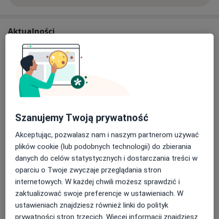
Aktualności
prof. dr hab. n. med. Katarzyna Górska
ul. Sienna 83, 00-815 Warszawa
MD Clinic to grupa specjalistów branży
medycznej – lekarzy, terapeutów, menedżerów,
którzy postawili sobie za cel stworzenie w
Warszawie wyjątkowego miejsca poświęconego
Szanujemy Twoją prywatność
przywracaniu i poprawie zdrowia.
Dowiedz się więcej
Akceptując, pozwalasz nam i naszym partnerom używać
Głęboko wierzymy w indywidualne podejście do
plików cookie (lub podobnych technologii) do zbierania
24/06/2021
każdej osoby poszukującej pomocy medycznej
danych do celów statystycznych i dostarczania treści w
lub pragnącej poprawić związaną ze zdrowiem
oparciu o Twoje zwyczaje przeglądania stron
jakość życia. Jako doświadczeni specjaliści znamy
internetowych. W każdej chwili możesz sprawdzić i
wciąż poszerzające się możliwości współczesnej
zaktualizować swoje preferencje w ustawieniach. W
medycyny i poprzez wielospecjalistyczny ośrodek
ustawieniach znajdziesz również linki do polityk
MD Clinic chcemy je udostępnić również dla
prywatności stron trzecich. Więcej informacji znajdziesz