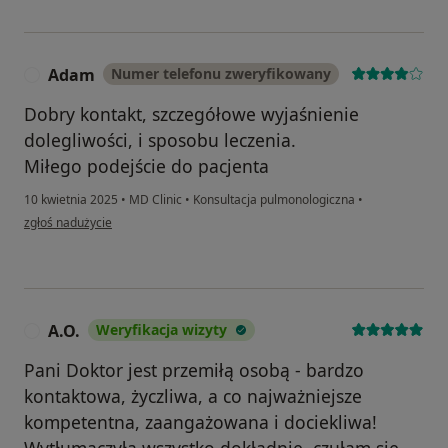
Adam
Numer telefonu zweryfikowany
A
Dobry kontakt, szczegółowe wyjaśnienie
dolegliwości, i sposobu leczenia.
Miłego podejście do pacjenta
10 kwietnia 2025
•
MD Clinic
•
Konsultacja pulmonologiczna
•
w opinii użytkownika Adam
zgłoś nadużycie
A.O.
Weryfikacja wizyty
A
Pani Doktor jest przemiłą osobą - bardzo
kontaktowa, życzliwa, a co najważniejsze
kompetentna, zaangażowana i dociekliwa!
Wytłumaczyła wszystko dokładnie, czułam się