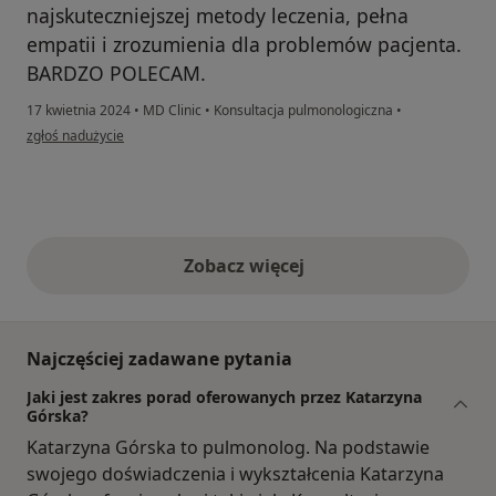
najskuteczniejszej metody leczenia, pełna
empatii i zrozumienia dla problemów pacjenta.
BARDZO POLECAM.
17 kwietnia 2024
•
MD Clinic
•
Konsultacja pulmonologiczna
•
w opinii użytkownika EOR
zgłoś nadużycie
Zobacz więcej
opinie powyżej
Najczęściej zadawane pytania
Jaki jest zakres porad oferowanych przez Katarzyna
Górska?
Katarzyna Górska to pulmonolog. Na podstawie
swojego doświadczenia i wykształcenia Katarzyna