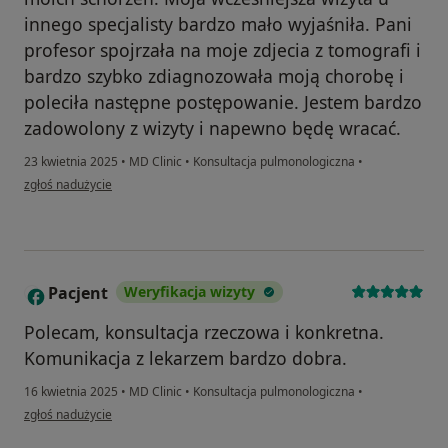
innego specjalisty bardzo mało wyjaśniła. Pani
profesor spojrzała na moje zdjecia z tomografi i
bardzo szybko zdiagnozowała moją chorobę i
poleciła następne postępowanie. Jestem bardzo
zadowolony z wizyty i napewno będę wracać.
23 kwietnia 2025
•
MD Clinic
•
Konsultacja pulmonologiczna
•
w opinii użytkownika Jan
zgłoś nadużycie
Pacjent
Weryfikacja wizyty
P
Polecam, konsultacja rzeczowa i konkretna.
Komunikacja z lekarzem bardzo dobra.
16 kwietnia 2025
•
MD Clinic
•
Konsultacja pulmonologiczna
•
w opinii użytkownika Pacjent
zgłoś nadużycie