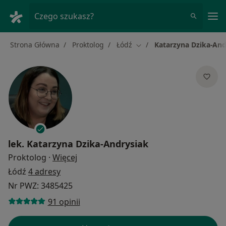
Me
Czego szukasz?
Strona Główna
Proktolog
Łódź
Katarzyna Dzika-And
Zmień miasto
lek.
Katarzyna Dzika-Andrysiak
O specjalizacjach
Proktolog
·
Więcej
Łódź
4 adresy
Nr PWZ: 3485425
91 opinii