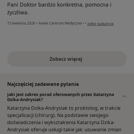
Pani Doktor bardzo konkretna, pomocna i
życzliwa.
w opinii użytkownika Ek
15 kwietnia 2026
•
Avete Centrum Medyczne
•
•
zgłoś nadużycie
Zobacz więcej
opinie powyżej
Najczęściej zadawane pytania
Jaki jest zakres porad oferowanych przez Katarzyna
Dzika-Andrysiak?
Katarzyna Dzika-Andrysiak to proktolog, w trakcie
specjalizacji (chirurg). Na podstawie swojego
doświadczenia i wykształcenia Katarzyna Dzika-
Andrysiak oferuje usługi takie jak: usuwanie zmian