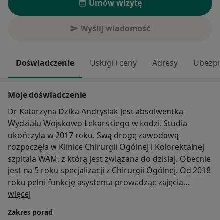
Umów wizytę
Wyślij wiadomość
Doświadczenie
Usługi i ceny
Adresy
Ubezpi
Moje doświadczenie
Dr Katarzyna Dzika-Andrysiak jest absolwentką
Wydziału Wojskowo-Lekarskiego w Łodzi. Studia
ukończyła w 2017 roku. Swą drogę zawodową
rozpoczęła w Klinice Chirurgii Ogólnej i Kolorektalnej
szpitala WAM, z którą jest związana do dzisiaj. Obecnie
jest na 5 roku specjalizacji z Chirurgii Ogólnej. Od 2018
roku pełni funkcję asystenta prowadząc zajęcia
O mnie
dydaktyczne dla studentów Wydziału Lekarskiego w
więcej
języku polskim oraz angielskim. Dr Dzika jest również
Zakres porad
dyplomowanym lekarzem medycyny estetycznej,