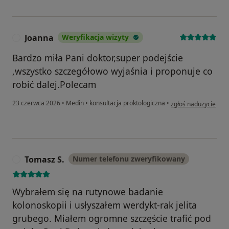
Joanna
Weryfikacja wizyty
J
Bardzo miła Pani doktor,super podejście
,wszystko szczegółowo wyjaśnia i proponuje co
robić dalej.Polecam
w opinii użytkownika
23 czerwca 2026
•
Medin
•
konsultacja proktologiczna
•
zgłoś nadużycie
Tomasz S.
Numer telefonu zweryfikowany
T
Wybrałem się na rutynowe badanie
kolonoskopii i usłyszałem werdykt-rak jelita
grubego. Miałem ogromne szczęście trafić pod