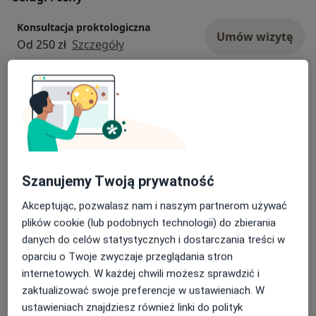
Konsultacja proktologiczna
Umów wizytę
Od 250 zł
Szczegóły
Rektoskopia
Umów wizytę
250 zł - 350 zł
Szczegóły
Skleroterapia piankowa
Umów wizytę
Od 700 zł
Szczegóły
Szanujemy Twoją prywatność
Akceptując, pozwalasz nam i naszym partnerom używać
Skleroterapia żylaków odbytu
Umów wizytę
plików cookie (lub podobnych technologii) do zbierania
Od 700 zł
Szczegóły
danych do celów statystycznych i dostarczania treści w
oparciu o Twoje zwyczaje przeglądania stron
Kwalifikacja do skleroterapii
internetowych. W każdej chwili możesz sprawdzić i
Umów wizytę
220 zł
Szczegóły
zaktualizować swoje preferencje w ustawieniach. W
ustawieniach znajdziesz również linki do polityk