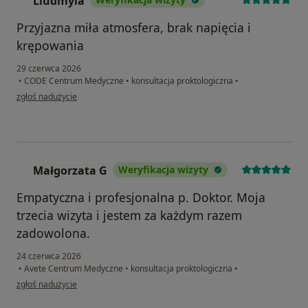
Liudmyla
L
Przyjazna miła atmosfera, brak napięcia i
krępowania
29 czerwca 2026
•
CODE Centrum Medyczne
•
konsultacja proktologiczna
•
w opinii użytkownika Liudmyla
zgłoś nadużycie
Małgorzata G
Weryfikacja wizyty
M
Empatyczna i profesjonalna p. Doktor. Moja
trzecia wizyta i jestem za każdym razem
zadowolona.
24 czerwca 2026
•
Avete Centrum Medyczne
•
konsultacja proktologiczna
•
w opinii użytkownika Małgorzata G
zgłoś nadużycie