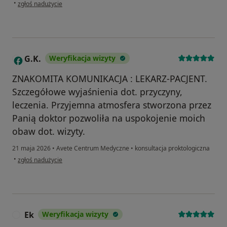
w opinii użytkownika DF
•
zgłoś nadużycie
G.K.
Weryfikacja wizyty
G
ZNAKOMITA KOMUNIKACJA : LEKARZ-PACJENT.
Szczegółowe wyjaśnienia dot. przyczyny,
leczenia. Przyjemna atmosfera stworzona przez
Panią doktor pozwoliła na uspokojenie moich
obaw dot. wizyty.
21 maja 2026
•
Avete Centrum Medyczne
•
konsultacja proktologiczna
w opinii użytkownika G.K.
•
zgłoś nadużycie
Ek
Weryfikacja wizyty
E