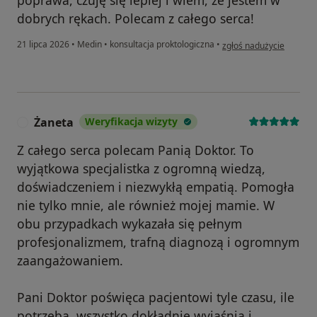
dobrych rękach. Polecam z całego serca!
w opinii użytkownika Bo
21 lipca 2026
•
Medin
•
konsultacja proktologiczna
•
zgłoś nadużycie
Żaneta
Weryfikacja wizyty
Ż
Z całego serca polecam Panią Doktor. To
wyjątkowa specjalistka z ogromną wiedzą,
doświadczeniem i niezwykłą empatią. Pomogła
nie tylko mnie, ale również mojej mamie. W
obu przypadkach wykazała się pełnym
profesjonalizmem, trafną diagnozą i ogromnym
zaangażowaniem.
Pani Doktor poświęca pacjentowi tyle czasu, ile
potrzeba, wszystko dokładnie wyjaśnia i