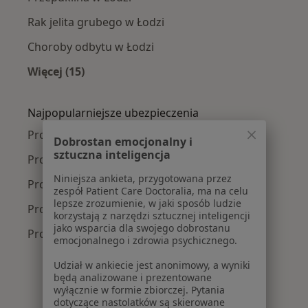
Rak jelita grubego w Łodzi
Choroby odbytu w Łodzi
Więcej (15)
Więcej w kategorii: Najczęście leczone chorob
Najpopularniejsze ubezpieczenia
Proktolodzy z Allianz w Łodzi
Dobrostan emocjonalny i
sztuczna inteligencja
Proktolodzy z Signal Iduna w Łodzi
Niniejsza ankieta, przygotowana przez
Proktolodzy z Compensa w Łodzi
zespół Patient Care Doctoralia, ma na celu
lepsze zrozumienie, w jaki sposób ludzie
Proktolodzy z POLMED w Łodzi
korzystają z narzędzi sztucznej inteligencji
jako wsparcia dla swojego dobrostanu
Proktolodzy z Enel-med w Łodzi
emocjonalnego i zdrowia psychicznego.
Udział w ankiecie jest anonimowy, a wyniki
będą analizowane i prezentowane
wyłącznie w formie zbiorczej. Pytania
dotyczące nastolatków są skierowane