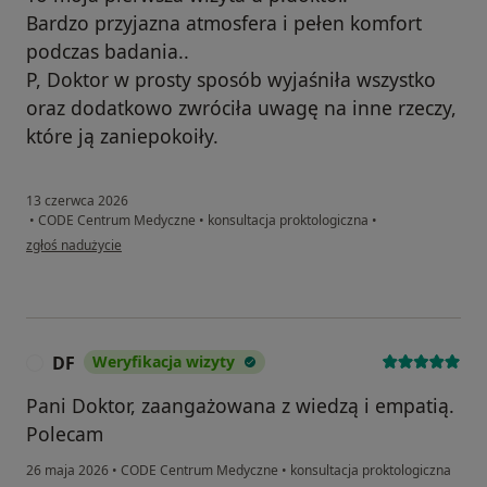
Bardzo przyjazna atmosfera i pełen komfort
podczas badania..
P, Doktor w prosty sposób wyjaśniła wszystko
oraz dodatkowo zwróciła uwagę na inne rzeczy,
które ją zaniepokoiły.
13 czerwca 2026
•
CODE Centrum Medyczne
•
konsultacja proktologiczna
•
w opinii użytkownika I
zgłoś nadużycie
DF
Weryfikacja wizyty
D
Pani Doktor, zaangażowana z wiedzą i empatią.
Polecam
26 maja 2026
•
CODE Centrum Medyczne
•
konsultacja proktologiczna