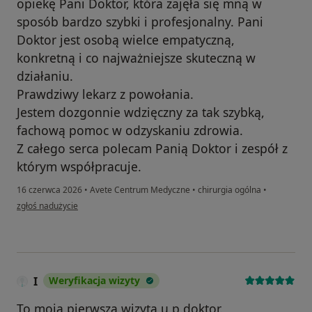
opiekę Pani Doktor, która zajęła się mną w
sposób bardzo szybki i profesjonalny. Pani
Doktor jest osobą wielce empatyczną,
konkretną i co najważniejsze skuteczną w
działaniu.
Prawdziwy lekarz z powołania.
Jestem dozgonnie wdzięczny za tak szybką,
fachową pomoc w odzyskaniu zdrowia.
Z całego serca polecam Panią Doktor i zespół z
którym współpracuje.
16 czerwca 2026
•
Avete Centrum Medyczne
•
chirurgia ogólna
•
w opinii użytkownika Tomasz S.
zgłoś nadużycie
I
Weryfikacja wizyty
To moja pierwsza wizyta u p.doktor.