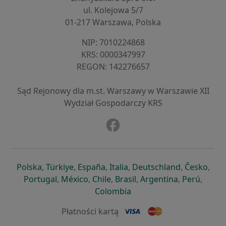
ul. Kolejowa 5/7
01-217 Warszawa, Polska
NIP: ⁠7010224868
KRS: ⁠0000347997
REGON: ⁠142276657
Sąd Rejonowy dla m.st. Warszawy w Warszawie XII
Wydział Gospodarczy KRS
Facebook
otwiera się w nowej karcie
otwiera się w nowej karcie
otwiera się w nowej karcie
otwiera się w nowej karcie
otwiera się w nowej karci
otwiera się
otwi
Polska
,
Türkiye
,
España
,
Italia
,
Deutschland
,
Česko
,
otwiera się w nowej karcie
otwiera się w nowej karcie
otwiera się w nowej karcie
otwiera się w nowej kar
otwiera się 
otwier
Portugal
,
México
,
Chile
,
Brasil
,
Argentina
,
Perú
,
otwiera się w nowej karc
Colombia
Płatności kartą