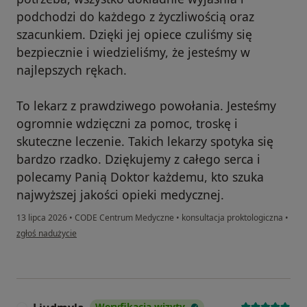
podchodzi do każdego z życzliwością oraz
szacunkiem. Dzięki jej opiece czuliśmy się
bezpiecznie i wiedzieliśmy, że jesteśmy w
najlepszych rękach.
To lekarz z prawdziwego powołania. Jesteśmy
ogromnie wdzięczni za pomoc, troskę i
skuteczne leczenie. Takich lekarzy spotyka się
bardzo rzadko. Dziękujemy z całego serca i
polecamy Panią Doktor każdemu, kto szuka
najwyższej jakości opieki medycznej.
13 lipca 2026
•
CODE Centrum Medyczne
•
konsultacja proktologiczna
•
w opinii użytkownika Żaneta
zgłoś nadużycie
Weryfikacja wizyty