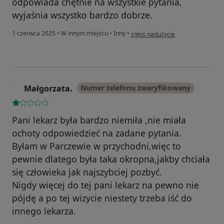
odpowiada chętnie na wszystkie pytania,
wyjaśnia wszystko bardzo dobrze.
w opinii użytkownika Konto został
1 czerwca 2025
•
W innym miejscu
•
Inny
•
zgłoś nadużycie
Małgorzata.
Numer telefonu zweryfikowany
M
Pani lekarz była bardzo niemiła ,nie miała
ochoty odpowiedzieć na zadane pytania.
Byłam w Parczewie w przychodni,więc to
pewnie dlatego była taka okropna,jakby chciała
się człowieka jak najszybciej pozbyć.
Nigdy więcej do tej pani lekarz na pewno nie
pójdę a po tej wizycie niestety trzeba iść do
innego lekarza.