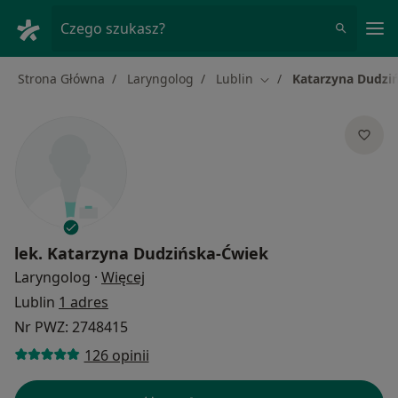
Me
Czego szukasz?
Strona Główna
Laryngolog
Lublin
Katarzyna Dudzi
Zmień miasto
lek.
Katarzyna Dudzińska-Ćwiek
O specjalizacjach
Laryngolog
·
Więcej
Lublin
1 adres
Nr PWZ: 2748415
126 opinii