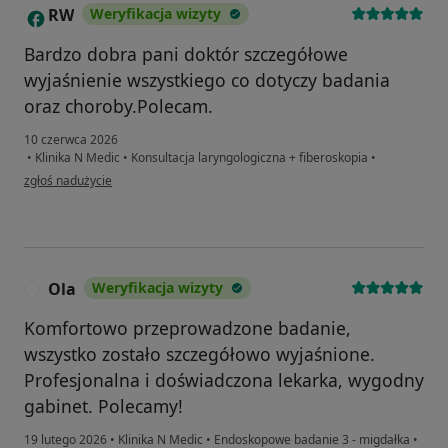
RW
Weryfikacja wizyty
R
Bardzo dobra pani doktór szczegółowe
wyjaśnienie wszystkiego co dotyczy badania
oraz choroby.Polecam.
10 czerwca 2026
•
Klinika N Medic
•
Konsultacja laryngologiczna + fiberoskopia
•
w opinii użytkownika RW
zgłoś nadużycie
Ola
Weryfikacja wizyty
O
Komfortowo przeprowadzone badanie,
wszystko zostało szczegółowo wyjaśnione.
Profesjonalna i doświadczona lekarka, wygodny
gabinet. Polecamy!
19 lutego 2026
•
Klinika N Medic
•
Endoskopowe badanie 3 - migdałka
•