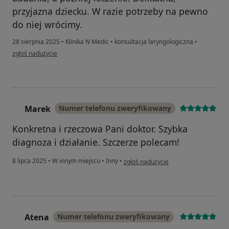
przyjazna dziecku. W razie potrzeby na pewno
do niej wrócimy.
28 sierpnia 2025
•
Klinika N Medic
•
konsultacja laryngologiczna
•
w opinii użytkownika Sabina
zgłoś nadużycie
Marek
Numer telefonu zweryfikowany
M
Konkretna i rzeczowa Pani doktor. Szybka
diagnoza i działanie. Szczerze polecam!
w opinii użytkownika Marek
8 lipca 2025
•
W innym miejscu
•
Inny
•
zgłoś nadużycie
Atena
Numer telefonu zweryfikowany
A