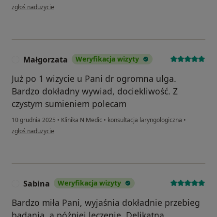
w opinii użytkownika Ola
zgłoś nadużycie
Małgorzata
Weryfikacja wizyty
M
Już po 1 wizycie u Pani dr ogromna ulga.
Bardzo dokładny wywiad, dociekliwość. Z
czystym sumieniem polecam
10 grudnia 2025
•
Klinika N Medic
•
konsultacja laryngologiczna
•
w opinii użytkownika Małgorzata
zgłoś nadużycie
Sabina
Weryfikacja wizyty
S
Bardzo miła Pani, wyjaśnia dokładnie przebieg
badania, a później leczenie. Delikatna,