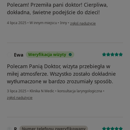
Polecam! Przemiła pani doktor! Cierpliwa,
dokładna, świetne podejście do dzieci!
w opinii użytkownika Atena
4 lipca 2025
•
W innym miejscu
•
Inny
•
zgłoś nadużycie
Ewa
Weryfikacja wizyty
E
Polecam Panią Doktor, wizyta przebiegła w
miłej atmosferze. Wszystko zostało dokładnie
wytłumaczone w bardzo zrozumiały sposób.
3 lipca 2025
•
Klinika N Medic
•
konsultacja laryngologiczna
•
w opinii użytkownika Ewa
zgłoś nadużycie
R
Numer telefonu zweryfikowany