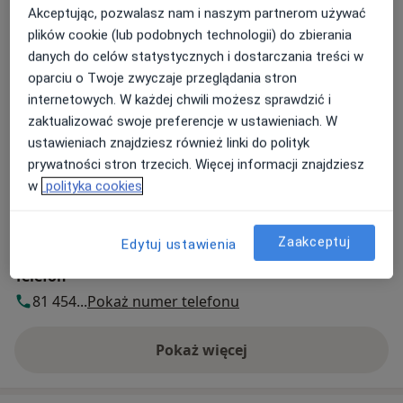
Akceptując, pozwalasz nam i naszym partnerom używać
Dostępność
plików cookie (lub podobnych technologii) do zbierania
Pokaż kalendarz
danych do celów statystycznych i dostarczania treści w
oparciu o Twoje zwyczaje przeglądania stron
internetowych. W każdej chwili możesz sprawdzić i
zaktualizować swoje preferencje w ustawieniach. W
Płatność online akceptowana
ustawieniach znajdziesz również linki do polityk
Oszczędź swój czas przed wizytą.
prywatności stron trzecich. Więcej informacji znajdziesz
w
polityka cookies
Metody płatności (wizyty prywatne)
Płatność online akceptowana
Szczegóły
Zaakceptuj
Edytuj ustawienia
Telefon
81 454...
Pokaż numer telefonu
Pokaż więcej
o adresie