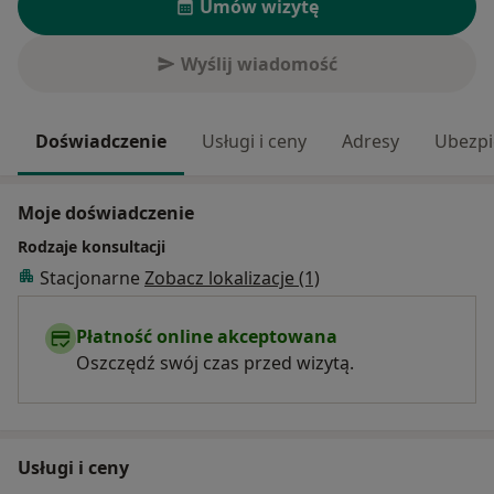
Umów wizytę
Wyślij wiadomość
Doświadczenie
Usługi i ceny
Adresy
Ubezpi
Moje doświadczenie
Rodzaje konsultacji
Stacjonarne
Zobacz lokalizacje (1)
Płatność online akceptowana
Oszczędź swój czas przed wizytą.
Usługi i ceny