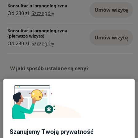
Konsultacja laryngologiczna
Umów wizytę
Od 230 zł
Szczegóły
Konsultacja laryngologiczna
(pierwsza wizyta)
Umów wizytę
Od 230 zł
Szczegóły
W jaki sposób ustalane są ceny?
Adres
Klinika N Medic
aleja Kompozytorów Polskich 3,
20-848
Lublin
Szanujemy Twoją prywatność
Powiększ mapę
otwiera się w nowej karcie