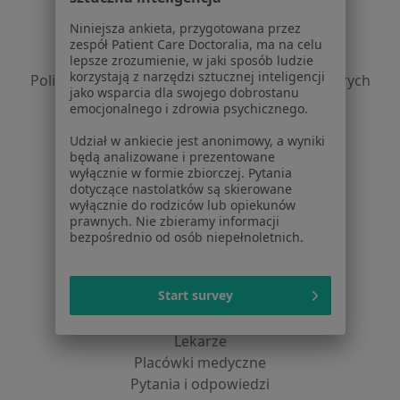
Regulamin
Niniejsza ankieta, przygotowana przez
Polityka prywatności pacjentów
zespół Patient Care Doctoralia, ma na celu
Polityka prywatności profesjonalistów
lepsze zrozumienie, w jaki sposób ludzie
korzystają z narzędzi sztucznej inteligencji
Polityka prywatności dla profesjonalistów, których
jako wsparcia dla swojego dobrostanu
dane pozyskaliśmy samodzielnie
emocjonalnego i zdrowia psychicznego.
Polityka cookies
Udział w ankiecie jest anonimowy, a wyniki
Jak działają wyniki wyszukiwania
będą analizowane i prezentowane
Dostępność
wyłącznie w formie zbiorczej. Pytania
O nas
dotyczące nastolatków są skierowane
wyłącznie do rodziców lub opiekunów
Praca
Rekrutujemy!
prawnych. Nie zbieramy informacji
Partnerzy
bezpośrednio od osób niepełnoletnich.
Centrum prasowe
Kontakt
Start survey
Dla pacjentów
Lekarze
Placówki medyczne
Pytania i odpowiedzi