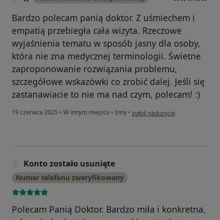
Bardzo polecam panią doktor. Z uśmiechem i
empatią przebiegła cała wizyta. Rzeczowe
wyjaśnienia tematu w sposób jasny dla osoby,
która nie zna medycznej terminologii. Świetne
zaproponowanie rozwiązania problemu,
szczegółowe wskazówki co zrobić dalej. Jeśli się
zastanawiacie to nie ma nad czym, polecam! :)
w opinii użytkownika R
19 czerwca 2025
•
W innym miejscu
•
Inny
•
zgłoś nadużycie
Konto zostało usunięte
Numer telefonu zweryfikowany
Polecam Panią Doktor. Bardzo miła i konkretna,