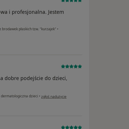
owa i profesjonalna. Jestem
brodawek płaskich tzw. "kurzajek"
•
a dobre podejście do dzieci,
w opinii użytkownika D.P.
 dermatologiczna dzieci
•
zgłoś nadużycie