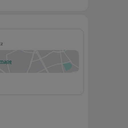
cz
 mapę
wiera się w nowej karcie