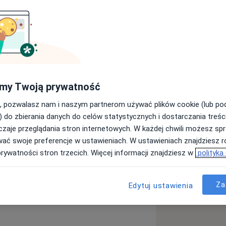
karskiego Uniwersytetu Medycznego w
 chorób dermatologicznych dzieci i
owe, grzybicze, pasożytnicze)
enie skóry)
my Twoją prywatność
, pozwalasz nam i naszym partnerom używać plików cookie (lub p
ienie)
) do zbierania danych do celów statystycznych i dostarczania treśc
ikowych zmian skórnych oraz
zaje przeglądania stron internetowych. W każdej chwili możesz spr
rurgii i kriochirurgii w tym usuwanie
wać swoje preferencje w ustawieniach. W ustawieniach znajdziesz ró
prywatności stron trzecich. Więcej informacji znajdziesz w
polityka
Dermatologicznego. Systematycznie
koleniach i konferencjach związanych
ne skóry
Czyrak
Kiła
ie z pacjentem opiera się na wiedzy
Za
Edytuj ustawienia
eases
zwalają na skuteczne leczenie
skóry.