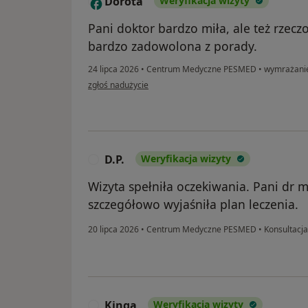
Dorota
Weryfikacja wizyty
D
Pani doktor bardzo miła, ale też rzecz
bardzo zadowolona z porady.
24 lipca 2026
•
Centrum Medyczne PESMED
•
wymrażanie 
w opinii użytkownika Dorota
zgłoś nadużycie
D.P.
Weryfikacja wizyty
D
Wizyta spełniła oczekiwania. Pani dr m
szczegółowo wyjaśniła plan leczenia.
20 lipca 2026
•
Centrum Medyczne PESMED
•
Konsultacja
Kinga
Weryfikacja wizyty
K