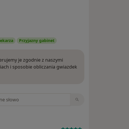
ekarza
Przyjazny gabinet
rujemy je zgodnie z naszymi
iach i sposobie obliczania gwiazdek
ięcej o opiniach
niach