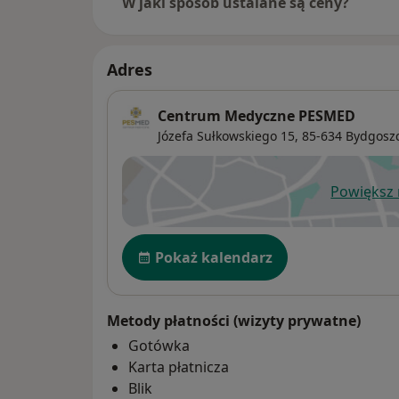
W jaki sposób ustalane są ceny?
Adres
Centrum Medyczne PESMED
Józefa Sułkowskiego 15,
85-634
Bydgosz
Powiększ
ot
Dostępność
Pokaż kalendarz
Metody płatności (wizyty prywatne)
Gotówka
Karta płatnicza
Blik