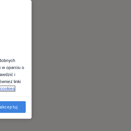
odobnych
i w oparciu o
awdzić i
wnież linki
 cookies
akceptuj