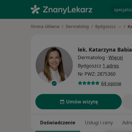
specjaliz
Strona Główna
Dermatolog
Bydgoszcz
Ka
Zmień 
lek.
Katarzyna Babia
O sp
Dermatolog
·
Więcej
Bydgoszcz
1 adres
Nr PWZ: 2875360
64 opinie
Umów wizytę
Doświadczenie
Usługi i ceny
Adr