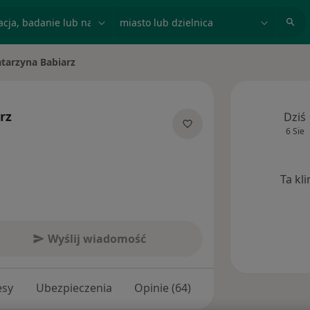
acja, badanie lub nazwisko
miasto lub dzielnica
tarzyna Babiarz
miasto
rz
Dziś
6 Sie
ecjalizacjach
Ta kl
Wyślij wiadomość
esy
Ubezpieczenia
Opinie (64)