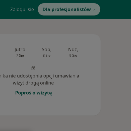
Zaloguj się
Dla profesjonalistów
Jutro
Sob,
Ndz,
Pon,
Wt,
7 Sie
8 Sie
9 Sie
10 Sie
11 Si
inika nie udostępnia opcji umawiania
wizyt drogą online
Poproś o wizytę