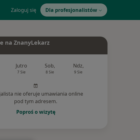
Zaloguj się
Dla profesjonalistów
e na ZnanyLekarz
Jutro
Sob,
Ndz,
Pon,
Wt,
7 Sie
8 Sie
9 Sie
10 Sie
11 Si
jalista nie oferuje umawiania online
pod tym adresem.
Poproś o wizytę