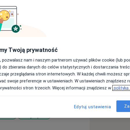
rsytetu Medycznego w Łodzi.
kcesywnie
ogii
my Twoją prywatność
hirurgii stomatologicznej, co
, pozwalasz nam i naszym partnerom używać plików cookie (lub p
rriculum Endodntycznego uzyskałam
) do zbierania danych do celów statystycznych i dostarczania treśc
 Endodontyczne. Cykl szkoleń
zaje przeglądania stron internetowych. W każdej chwili możesz spr
i praktycznym.
wać swoje preferencje w ustawieniach. W ustawieniach znajdziesz ró
prywatności stron trzecich. Więcej informacji znajdziesz w
polityka
ą
uję się leczeniem zachowawczym,
uję przy użyciu mikroskopu oraz
Za
Edytuj ustawienia
 z ust
Urazy zębów
u, gdzie nowoczesne wyposażenie
 moja wiedza w zakresie stomatologii,