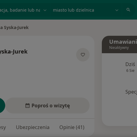
acja, badanie lub nazwisko
miasto lub dzielnica
na Syska-Jurek
to
Umawiani
Nieaktywny
yska-Jurek
ecjalizacjach
Dziś
6 Sie
Spec
Poproś o wizytę
esy
Ubezpieczenia
Opinie (41)