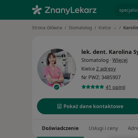
specjaliz
Strona Główna
Stomatolog
Kielce
Karoli
Zmień mias
lek. dent.
Karolina S
O sp
Stomatolog
·
Więcej
Kielce
2 adresy
Nr PWZ: 3485907
41 opinii
Pokaż dane kontaktowe
Doświadczenie
Usługi i ceny
Adr