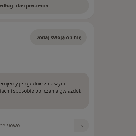
według ubezpieczenia
Dodaj swoją opinię
rujemy je zgodnie z naszymi
iach i sposobie obliczania gwiazdek
ięcej o opiniach
niach