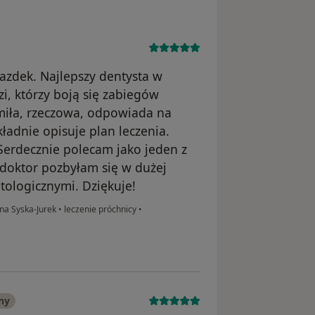
iazdek. Najlepszy dentysta w
zi, którzy boją się zabiegów
 miła, rzeczowa, odpowiada na
kładnie opisuje plan leczenia.
 Serdecznie polecam jako jeden z
i doktor pozbyłam się w dużej
tologicznymi. Dziękuje!
ina Syska-Jurek
•
leczenie próchnicy
•
ny