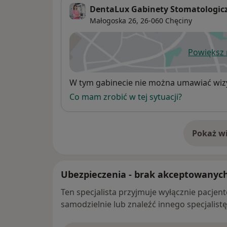
DentaLux Gabinety Stomatologic
Małogoska 26,
26-060
Chęciny
Powiększ
ot
Dostępność
W tym gabinecie nie można umawiać wizy
Co mam zrobić w tej sytuacji?
Pokaż wi
o 
Ubezpieczenia - brak akceptowanyc
Ten specjalista przyjmuje wyłącznie pacje
samodzielnie lub znaleźć innego specjalist