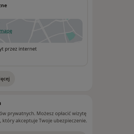
zne
 mapę
wiera się w nowej karcie
t przez internet
ęcej
adresie
h
ntów prywatnych. Możesz opłacić wizytę
ę, który akceptuje Twoje ubezpieczenie.