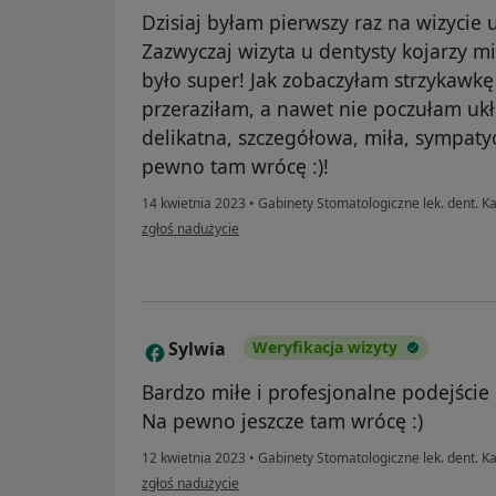
Dzisiaj byłam pierwszy raz na wizycie u
Zazwyczaj wizyta u dentysty kojarzy mi
było super! Jak zobaczyłam strzykawkę 
przeraziłam, a nawet nie poczułam ukł
delikatna, szczegółowa, miła, sympaty
pewno tam wrócę :)!
14 kwietnia 2023
•
Gabinety Stomatologiczne lek. dent. Ka
w opinii użytkownika Patrycja
zgłoś nadużycie
Sylwia
Weryfikacja wizyty
S
Bardzo miłe i profesjonalne podejście
Na pewno jeszcze tam wrócę :)
12 kwietnia 2023
•
Gabinety Stomatologiczne lek. dent. Ka
w opinii użytkownika Sylwia
zgłoś nadużycie