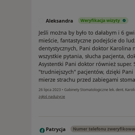
Aleksandra
Weryfikacja wizyty
A
Jeśli można by było to dałabym i 6 gw
mieście, fantastyczne podejście do lud
dentystycznych, Pani doktor Karolina
wszystkie pytania, słucha pacjenta, do
Asystentki Pani doktor również super.
"trudniejszych" pacjentów, dzięki Pan
mierze strachu przed zabiegami stoma
26 lipca 2023
•
Gabinety Stomatologiczne lek. dent. Karol
w opinii użytkownika Aleksandra
zgłoś nadużycie
Patrycja
Numer telefonu zweryfikowa
P