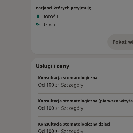
pomogą w skutecznym leczeniu. Do każdeg
Pacjenci których przyjmuję
odpowiednim nastawieniem, słucham jakie s
Dorośli
zaproponować jak najlepsze rozwiązania.
Dzieci
Pokaż wi
o 
Usługi i ceny
Konsultacja stomatologiczna
Od 100 zł
Szczegóły
Konsultacja stomatologiczna (pierwsza wizyta
Od 100 zł
Szczegóły
Konsultacja stomatologiczna dzieci
Od 100 zł
Szczegóły