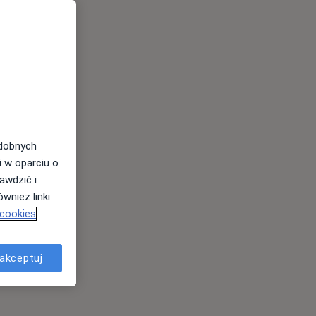
odobnych
i w oparciu o
awdzić i
wnież linki
 cookies
akceptuj