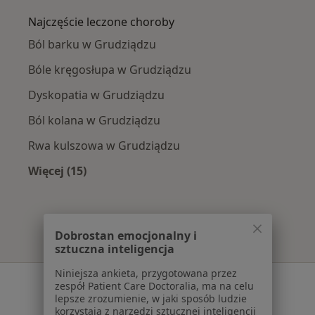
Najczęście leczone choroby
Ból barku w Grudziądzu
Bóle kręgosłupa w Grudziądzu
Dyskopatia w Grudziądzu
Ból kolana w Grudziądzu
Rwa kulszowa w Grudziądzu
Więcej (15)
Więcej w kategorii: Najczęście leczone chorob
Dobrostan emocjonalny i
sztuczna inteligencja
Niniejsza ankieta, przygotowana przez
Serwis
zespół Patient Care Doctoralia, ma na celu
lepsze zrozumienie, w jaki sposób ludzie
Regulamin
korzystają z narzędzi sztucznej inteligencji