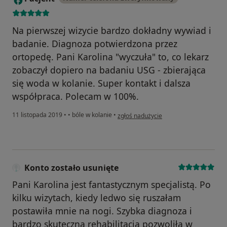
Na pierwszej wizycie bardzo dokładny wywiad i
badanie. Diagnoza potwierdzona przez
ortopedę. Pani Karolina "wyczuła" to, co lekarz
zobaczył dopiero na badaniu USG - zbierająca
się woda w kolanie. Super kontakt i dalsza
współpraca. Polecam w 100%.
w opinii użytkownika Pacjent
11 listopada 2019
•
•
bóle w kolanie
•
zgłoś nadużycie
Konto zostało usunięte
Pani Karolina jest fantastycznym specjalistą. Po
kilku wizytach, kiedy ledwo się ruszałam
postawiła mnie na nogi. Szybka diagnoza i
bardzo skuteczna rehabilitacja pozwoliła w