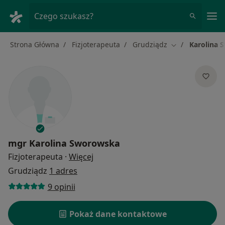
Me
Czego szukasz?
Strona Główna
Fizjoterapeuta
Grudziądz
Karolina 
Zmień miasto
mgr
Karolina Sworowska
O specjalizacjach
Fizjoterapeuta
·
Więcej
Grudziądz
1 adres
9 opinii
Pokaż dane kontaktowe