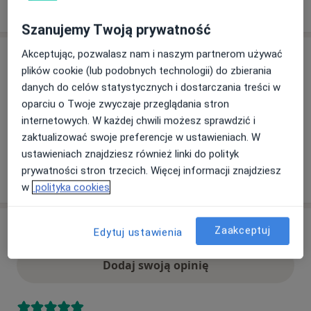
Pokaż więcej
o adresie
Szanujemy Twoją prywatność
Akceptując, pozwalasz nam i naszym partnerom używać
Ubezpieczenia - brak akceptowanych
plików cookie (lub podobnych technologii) do zbierania
Ten specjalista przyjmuje wyłącznie pacjentów
danych do celów statystycznych i dostarczania treści w
prywatnych. Możesz opłacić wizytę samodzielnie lub
oparciu o Twoje zwyczaje przeglądania stron
znaleźć innego specjalistę, który akceptuje Twoje
internetowych. W każdej chwili możesz sprawdzić i
ubezpieczenie.
zaktualizować swoje preferencje w ustawieniach. W
ustawieniach znajdziesz również linki do polityk
prywatności stron trzecich. Więcej informacji znajdziesz
Szukaj specjalistów według ubezpieczenia
w
polityka cookies
Zaakceptuj
Opinie
Edytuj ustawienia
Dodaj swoją opinię