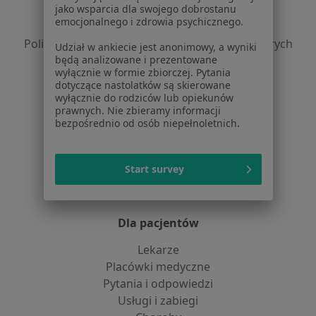
jako wsparcia dla swojego dobrostanu
Polityka prywatności pacjentów
emocjonalnego i zdrowia psychicznego.
Polityka prywatności profesjonalistów
Polityka prywatności dla profesjonalistów, których
Udział w ankiecie jest anonimowy, a wyniki
będą analizowane i prezentowane
dane pozyskaliśmy samodzielnie
wyłącznie w formie zbiorczej. Pytania
Polityka cookies
dotyczące nastolatków są skierowane
Jak działają wyniki wyszukiwania
wyłącznie do rodziców lub opiekunów
prawnych. Nie zbieramy informacji
Dostępność
bezpośrednio od osób niepełnoletnich.
O nas
Praca
Rekrutujemy!
Partnerzy
Start survey
Centrum prasowe
Kontakt
Dla pacjentów
Lekarze
Placówki medyczne
Pytania i odpowiedzi
Usługi i zabiegi