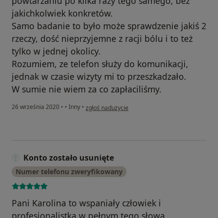
powtarzaniu po kilka razy tego samego, bez
jakichkolwiek konkretów.
Samo badanie to było może sprawdzenie jakiś 2
rzeczy, dość nieprzyjemne z racji bólu i to też
tylko w jednej okolicy.
Rozumiem, ze telefon służy do komunikacji,
jednak w czasie wizyty mi to przeszkadzało.
W sumie nie wiem za co zapłaciliśmy.
w opinii użytkownika P.P.
26 września 2020
•
•
Inny
•
zgłoś nadużycie
Konto zostało usunięte
Numer telefonu zweryfikowany
Pani Karolina to wspaniały człowiek i
profesjonalistka w pełnym tego słowa