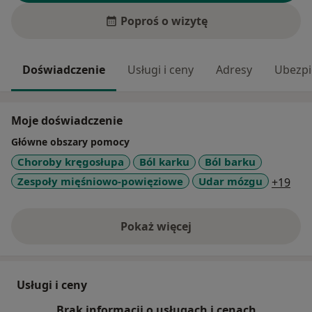
Poproś o wizytę
Doświadczenie
Usługi i ceny
Adresy
Ubezpi
Moje doświadczenie
Główne obszary pomocy
Choroby kręgosłupa
Ból karku
Ból barku
a11
Zespoły mięśniowo-powięziowe
Udar mózgu
+19
Pokaż więcej
o doświadczeniu
Usługi i ceny
Brak informacji o usługach i cenach