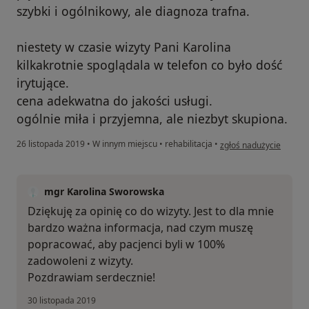
szybki i ogólnikowy, ale diagnoza trafna.
niestety w czasie wizyty Pani Karolina
kilkakrotnie spoglądala w telefon co było dość
irytujące.
cena adekwatna do jakości usługi.
ogólnie miła i przyjemna, ale niezbyt skupiona.
w opinii użytkownika Ko
26 listopada 2019
•
W innym miejscu
•
rehabilitacja
•
zgłoś nadużycie
mgr Karolina Sworowska
Dziękuję za opinię co do wizyty. Jest to dla mnie
bardzo ważna informacja, nad czym muszę
popracować, aby pacjenci byli w 100%
zadowoleni z wizyty.
Pozdrawiam serdecznie!
30 listopada 2019