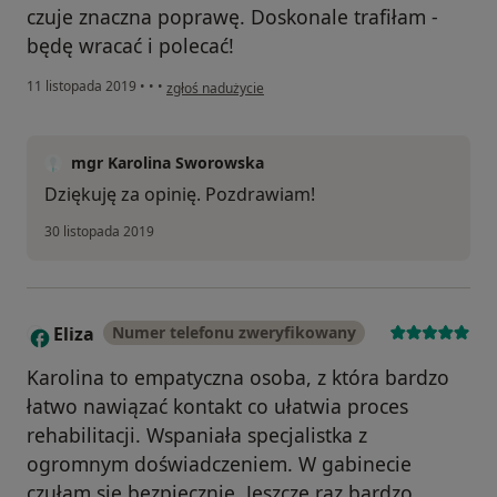
czuje znaczna poprawę. Doskonale trafiłam -
będę wracać i polecać!
w opinii użytkownika Konto zostało usunięte
11 listopada 2019
•
•
•
zgłoś nadużycie
mgr Karolina Sworowska
Dziękuję za opinię. Pozdrawiam!
30 listopada 2019
Eliza
Numer telefonu zweryfikowany
E
Karolina to empatyczna osoba, z która bardzo
łatwo nawiązać kontakt co ułatwia proces
rehabilitacji. Wspaniała specjalistka z
ogromnym doświadczeniem. W gabinecie
czułam się bezpiecznie. Jeszcze raz bardzo