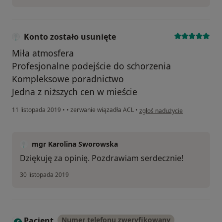
Konto zostało usunięte
Miła atmosfera
Profesjonalne podejście do schorzenia
Kompleksowe poradnictwo
Jedna z niższych cen w mieście
w opinii użytkownika Konto zo
11 listopada 2019
•
•
zerwanie wiązadła ACL
•
zgłoś nadużycie
mgr Karolina Sworowska
Dziękuję za opinię. Pozdrawiam serdecznie!
30 listopada 2019
Pacjent
Numer telefonu zweryfikowany
P