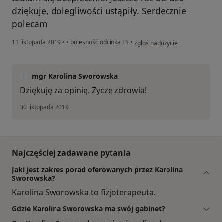
dziękuje, dolegliwości ustąpiły. Serdecznie
polecam
w opinii użytkownika Eliza
11 listopada 2019
•
•
bolesność odcinka LS
•
zgłoś nadużycie
mgr Karolina Sworowska
Dziękuję za opinię. Życzę zdrowia!
30 listopada 2019
Najczęściej zadawane pytania
Jaki jest zakres porad oferowanych przez Karolina
Sworowska?
Karolina Sworowska to fizjoterapeuta.
Gdzie Karolina Sworowska ma swój gabinet?