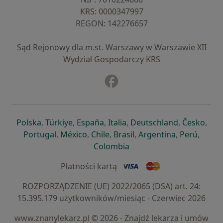
KRS: ⁠0000347997
REGON: ⁠142276657
Sąd Rejonowy dla m.st. Warszawy w Warszawie XII
Wydział Gospodarczy KRS
Facebook
otwiera się w nowej karcie
otwiera się w nowej karcie
otwiera się w nowej karcie
otwiera się w nowej karcie
otwiera się w nowej karci
otwiera się
otwi
Polska
,
Türkiye
,
España
,
Italia
,
Deutschland
,
Česko
,
otwiera się w nowej karcie
otwiera się w nowej karcie
otwiera się w nowej karcie
otwiera się w nowej kar
otwiera się 
otwier
Portugal
,
México
,
Chile
,
Brasil
,
Argentina
,
Perú
,
otwiera się w nowej karc
Colombia
Płatności kartą
ROZPORZĄDZENIE (UE) 2022/2065 (DSA) art. 24:
15.395.179 użytkowników/miesiąc - Czerwiec 2026
www.znanylekarz.pl © 2026 - Znajdź lekarza i umów