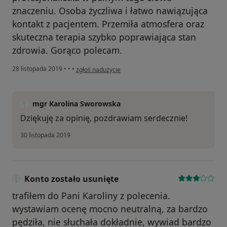
znaczeniu. Osoba życzliwa i łatwo nawiązująca
kontakt z pacjentem. Przemiła atmosfera oraz
skuteczna terapia szybko poprawiająca stan
zdrowia. Gorąco polecam.
w opinii użytkownika Konto zostało usunięte
28 listopada 2019
•
•
•
zgłoś nadużycie
mgr Karolina Sworowska
Dziękuję za opinię, pozdrawiam serdecznie!
30 listopada 2019
Konto zostało usunięte
trafiłem do Pani Karoliny z polecenia.
wystawiam ocenę mocno neutralną, za bardzo
pędziła, nie słuchała dokładnie, wywiad bardzo