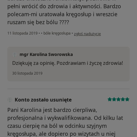
pełni wrócić do zdrowia i aktywności. Bardzo
polecam-mi uratowała kręgosłup i wreszcie
ruszam się bez bólu ????
w opinii użytkownika Konto zostało u
11 listopada 2019
•
•
bóle kręgosłupa
•
zgłoś nadużycie
mgr Karolina Sworowska
Dziękuję za opinię. Pozdrawiam i życzę zdrowia!
30 listopada 2019
Konto zostało usunięte
Pani Karolina jest bardzo cierpliwa,
profesjonalna i wykwalifikowana. Od kilku lat
czasu cierpię na ból w odcinku szyjnym
kręgosłupa, ale dopiero po wizytach u niej