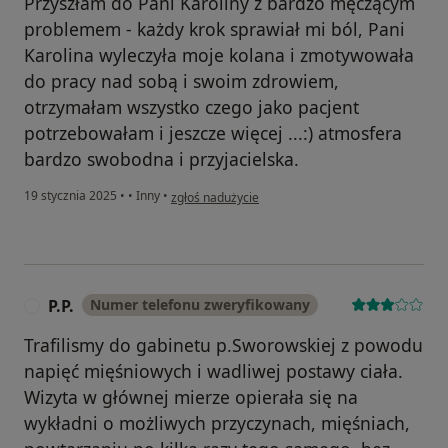
Przyszłam do Pani Karoliny z bardzo męczącym
problemem - każdy krok sprawiał mi ból, Pani
Karolina wyleczyła moje kolana i zmotywowała
do pracy nad sobą i swoim zdrowiem,
otrzymałam wszystko czego jako pacjent
potrzebowałam i jeszcze więcej ...:) atmosfera
bardzo swobodna i przyjacielska.
w opinii użytkownika Lekarz
19 stycznia 2025
•
•
Inny
•
zgłoś nadużycie
P.P.
Numer telefonu zweryfikowany
P
Trafilismy do gabinetu p.Sworowskiej z powodu
napięć mięśniowych i wadliwej postawy ciała.
Wizyta w głównej mierze opierała się na
wykładni o możliwych przyczynach, mięśniach,