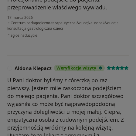
przeprowadzenie właściwego wywiadu.
17 marca 2026
•
Centrum pedagogiczno-terapeutyczne &quot;Neuronek&quot;
•
konsultacja gastrologiczna dzieci
w opinii użytkownika Monika
•
zgłoś nadużycie
Aldona Klepacz
Weryfikacja wizyty
A
U Pani doktor byliśmy z córeczką po raz
pierwszy. Jestem mile zaskoczona podejściem
do małego pacjenta. Pani doktor szczegółowo
wyjaśniła co może być najprawdopodobną
przyczyną dolegliwości u mojej małej. Ciepła,
empatyczna osoba z cudownym podejściem. Z
przyjemnością wrócimy na kolejną wizytę.
Uważam że to lekarz z ogromnym i z