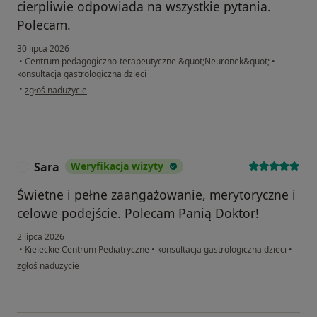
cierpliwie odpowiada na wszystkie pytania.
Polecam.
30 lipca 2026
•
Centrum pedagogiczno-terapeutyczne &quot;Neuronek&quot;
•
konsultacja gastrologiczna dzieci
w opinii użytkownika B.B.
•
zgłoś nadużycie
Sara
Weryfikacja wizyty
S
Świetne i pełne zaangażowanie, merytoryczne i
celowe podejście. Polecam Panią Doktor!
2 lipca 2026
•
Kieleckie Centrum Pediatryczne
•
konsultacja gastrologiczna dzieci
•
w opinii użytkownika Sara
zgłoś nadużycie