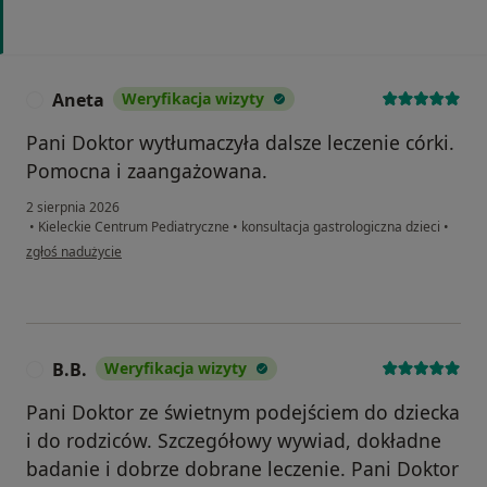
Aneta
Weryfikacja wizyty
A
Pani Doktor wytłumaczyła dalsze leczenie córki.
Pomocna i zaangażowana.
2 sierpnia 2026
•
Kieleckie Centrum Pediatryczne
•
konsultacja gastrologiczna dzieci
•
w opinii użytkownika Aneta
zgłoś nadużycie
B.B.
Weryfikacja wizyty
B
Pani Doktor ze świetnym podejściem do dziecka
i do rodziców. Szczegółowy wywiad, dokładne
badanie i dobrze dobrane leczenie. Pani Doktor