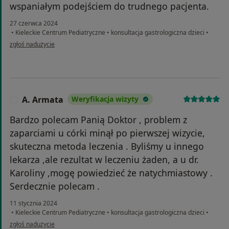
wspaniałym podejściem do trudnego pacjenta.
27 czerwca 2024
•
Kieleckie Centrum Pediatryczne
•
konsultacja gastrologiczna dzieci
•
w opinii użytkownika JN
zgłoś nadużycie
A. Armata
Weryfikacja wizyty
A
Bardzo polecam Panią Doktor , problem z
zaparciami u córki minął po pierwszej wizycie,
skuteczna metoda leczenia . Byliśmy u innego
lekarza ,ale rezultat w leczeniu żaden, a u dr.
Karoliny ,mogę powiedzieć że natychmiastowy .
Serdecznie polecam .
11 stycznia 2024
•
Kieleckie Centrum Pediatryczne
•
konsultacja gastrologiczna dzieci
•
w opinii użytkownika A. Armata
zgłoś nadużycie