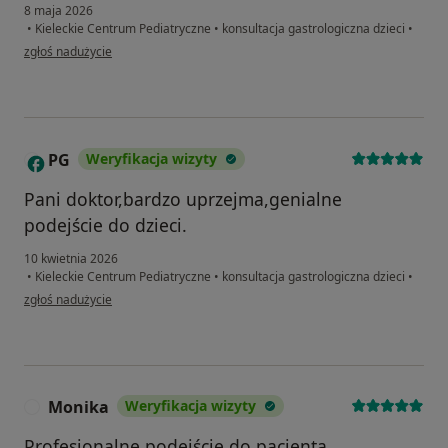
8 maja 2026
•
Kieleckie Centrum Pediatryczne
•
konsultacja gastrologiczna dzieci
•
w opinii użytkownika N
zgłoś nadużycie
PG
Weryfikacja wizyty
P
Pani doktor,bardzo uprzejma,genialne
podejście do dzieci.
10 kwietnia 2026
•
Kieleckie Centrum Pediatryczne
•
konsultacja gastrologiczna dzieci
•
w opinii użytkownika PG
zgłoś nadużycie
Monika
Weryfikacja wizyty
M
Profesjonalne podejście do pacjenta,