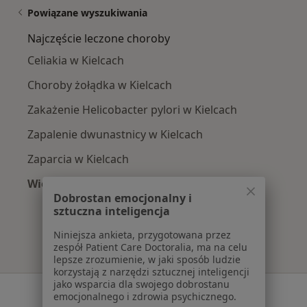
Powiązane wyszukiwania
Najczęście leczone choroby
Celiakia w Kielcach
Choroby żołądka w Kielcach
Zakażenie Helicobacter pylori w Kielcach
Zapalenie dwunastnicy w Kielcach
Zaparcia w Kielcach
Więcej (15)
Dobrostan emocjonalny i
Więcej w kategorii: Najczęście leczone chorob
sztuczna inteligencja
Niniejsza ankieta, przygotowana przez
zespół Patient Care Doctoralia, ma na celu
lepsze zrozumienie, w jaki sposób ludzie
korzystają z narzędzi sztucznej inteligencji
jako wsparcia dla swojego dobrostanu
Serwis
emocjonalnego i zdrowia psychicznego.