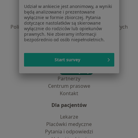
Regulamin
Udział w ankiecie jest anonimowy, a wyniki
Polityka prywatności pacjentów
będą analizowane i prezentowane
wyłącznie w formie zbiorczej. Pytania
Polityka prywatności profesjonalistów
dotyczące nastolatków są skierowane
Polityka prywatności dla profesjonalistów, których
wyłącznie do rodziców lub opiekunów
dane pozyskaliśmy samodzielnie
prawnych. Nie zbieramy informacji
bezpośrednio od osób niepełnoletnich.
Polityka cookies
Jak działają wyniki wyszukiwania
Dostępność
Start survey
O nas
Praca
Rekrutujemy!
Partnerzy
Centrum prasowe
Kontakt
Dla pacjentów
Lekarze
Placówki medyczne
Pytania i odpowiedzi