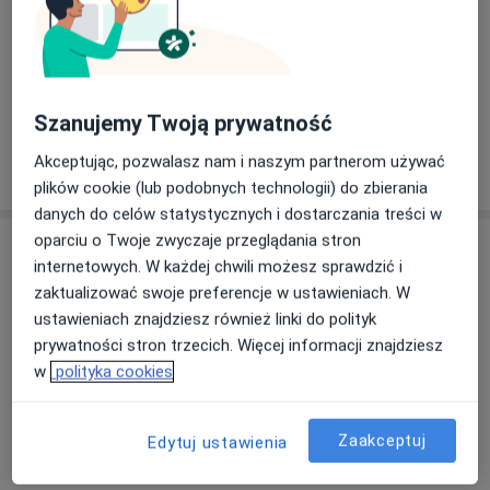
Serdecznie polecam, Pani Doktor
Bardzo poleca
bardzo nam pomogła. Na wizycie
problem z zap
więcej
wszystko zostało szczegółowo i
po pierwszej w
zrozumiale wyjaśnione. Bardzo miła
metoda leczeni
JN
atmosfera, cudowna kobieta,
lekarza ,ale re
Szanujemy Twoją prywatność
wyrozumiała z wspaniałym
żaden, a 
podejściem do trud...
Pokaż więcej
Akceptując, pozwalasz nam i naszym partnerom używać
o doświadczeniu
plików cookie (lub podobnych technologii) do zbierania
danych do celów statystycznych i dostarczania treści w
oparciu o Twoje zwyczaje przeglądania stron
Usługi i ceny
internetowych. W każdej chwili możesz sprawdzić i
Konsultacja pediatryczna
zaktualizować swoje preferencje w ustawieniach. W
Umów wizytę
250 zł
Szczegóły
ustawieniach znajdziesz również linki do polityk
prywatności stron trzecich. Więcej informacji znajdziesz
w
polityka cookies
Konsultacja gastrologiczna dzieci
Umów wizytę
250 zł
Szczegóły
Zaakceptuj
Edytuj ustawienia