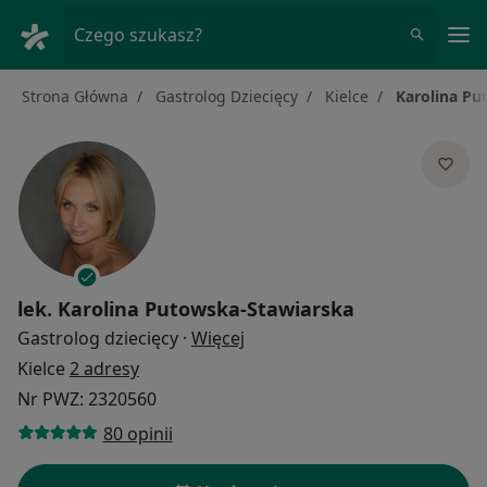
Me
Czego szukasz?
Strona Główna
Gastrolog Dziecięcy
Kielce
Karolina Pu
lek.
Karolina Putowska-Stawiarska
O specjalizacjach
Gastrolog dziecięcy
·
Więcej
Kielce
2 adresy
Nr PWZ: 2320560
80 opinii