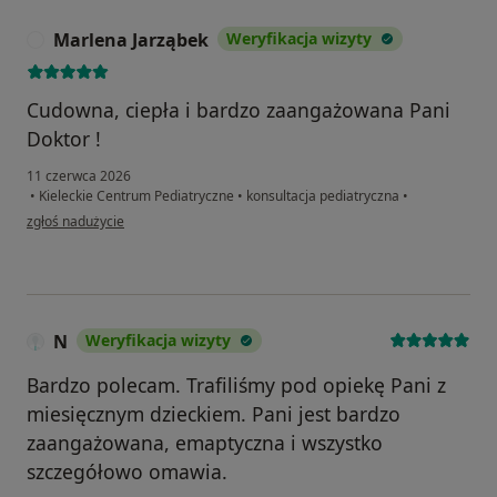
Marlena Jarząbek
Weryfikacja wizyty
M
Cudowna, ciepła i bardzo zaangażowana Pani
Doktor !
11 czerwca 2026
•
Kieleckie Centrum Pediatryczne
•
konsultacja pediatryczna
•
w opinii użytkownika Marlena Jarząbek
zgłoś nadużycie
N
Weryfikacja wizyty
Bardzo polecam. Trafiliśmy pod opiekę Pani z
miesięcznym dzieckiem. Pani jest bardzo
zaangażowana, emaptyczna i wszystko
szczegółowo omawia.