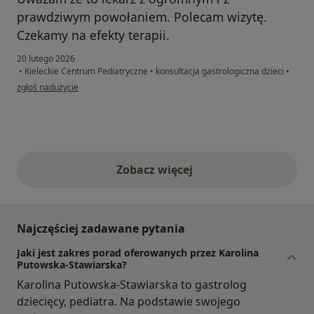
prawdziwym powołaniem. Polecam wizytę.
Czekamy na efekty terapii.
20 lutego 2026
•
Kieleckie Centrum Pediatryczne
•
konsultacja gastrologiczna dzieci
•
w opinii użytkownika Aldona Klepacz
zgłoś nadużycie
Zobacz więcej
opinie powyżej
Najczęściej zadawane pytania
Jaki jest zakres porad oferowanych przez Karolina
Putowska-Stawiarska?
Karolina Putowska-Stawiarska to gastrolog
dziecięcy, pediatra. Na podstawie swojego