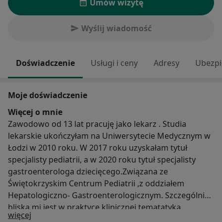
Umów wizytę
Wyślij wiadomość
Doświadczenie
Usługi i ceny
Adresy
Ubezpi
Moje doświadczenie
Więcej o mnie
Zawodowo od 13 lat pracuję jako lekarz . Studia
lekarskie ukończyłam na Uniwersytecie Medycznym w
Łodzi w 2010 roku. W 2017 roku uzyskałam tytuł
specjalisty pediatrii, a w 2020 roku tytuł specjalisty
gastroenterologa dziecięcego.Związana ze
Świętokrzyskim Centrum Pediatrii ,z oddziałem
Hepatologiczno- Gastroenterologicznym. Szczególnie
bliska mi jest w praktyce klinicznej tematatyka
O mnie
więcej
schorzeń przewodu pokarmowego, w tym: bóle