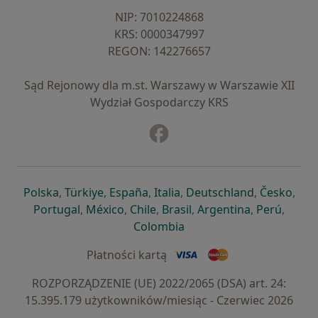
NIP: ⁠7010224868
KRS: ⁠0000347997
REGON: ⁠142276657
Sąd Rejonowy dla m.st. Warszawy w Warszawie XII
Wydział Gospodarczy KRS
Facebook
otwiera się w nowej karcie
otwiera się w nowej karcie
otwiera się w nowej karcie
otwiera się w nowej karcie
otwiera się w nowej karci
otwiera się
otwi
Polska
,
Türkiye
,
España
,
Italia
,
Deutschland
,
Česko
,
otwiera się w nowej karcie
otwiera się w nowej karcie
otwiera się w nowej karcie
otwiera się w nowej kar
otwiera się 
otwier
Portugal
,
México
,
Chile
,
Brasil
,
Argentina
,
Perú
,
otwiera się w nowej karc
Colombia
Płatności kartą
ROZPORZĄDZENIE (UE) 2022/2065 (DSA) art. 24:
15.395.179 użytkowników/miesiąc - Czerwiec 2026