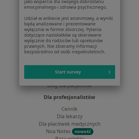
jako wsparcia dla swojego dobrostanu
Centrum prasowe
emocjonalnego i zdrowia psychicznego.
Kontakt
Udział w ankiecie jest anonimowy, a wyniki
Dla pacjentów
będą analizowane i prezentowane
wyłącznie w formie zbiorczej. Pytania
Lekarze
dotyczące nastolatków są skierowane
Placówki medyczne
wyłącznie do rodziców lub opiekunów
prawnych. Nie zbieramy informacji
Pytania i odpowiedzi
bezpośrednio od osób niepełnoletnich.
Usługi i zabiegi
Choroby
Pomoc
Start survey
Aplikacje mobilne
Blog dla pacjentów
Dla profesjonalistów
Cennik
Dla lekarzy
Dla placówek medycznych
Noa Notes
nowość
Baza wiedzy