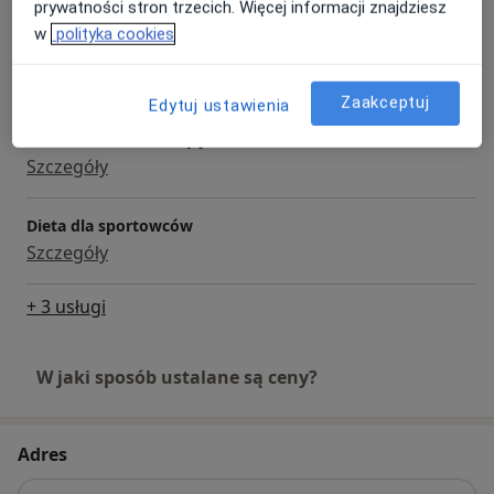
prywatności stron trzecich. Więcej informacji znajdziesz
w
polityka cookies
Dieta dla dzieci
Szczegóły
Zaakceptuj
Edytuj ustawienia
Dieta dla kobiet w ciąży
Szczegóły
Dieta dla sportowców
Szczegóły
+ 3 usługi
W jaki sposób ustalane są ceny?
Adres