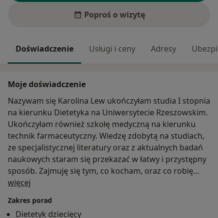
Poproś o wizytę
Doświadczenie
Usługi i ceny
Adresy
Ubezpi
Moje doświadczenie
Nazywam się Karolina Lew ukończyłam studia I stopnia
na kierunku Dietetyka na Uniwersytecie Rzeszowskim.
Ukończyłam również szkołę medyczną na kierunku
technik farmaceutyczny. Wiedzę zdobytą na studiach,
ze specjalistycznej literatury oraz z aktualnych badań
naukowych staram się przekazać w łatwy i przystępny
sposób. Zajmuję się tym, co kocham, oraz co robię
O mnie
najlepiej –pokazuje, jak przy pomocy odżywiania
więcej
poprawiać swoje zdrowie, samopoczucie oraz
Zakres porad
sylwetkę.
Dietetyk dziecięcy