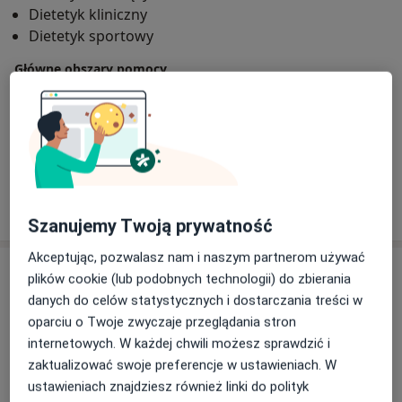
Dietetyk kliniczny
W mojej pracy staram się jak najuważniej słuchać
Dietetyk sportowy
drugiej osoby i zrozumieć jej problemy i potrzeby.
Dążę do tego, aby moi podopieczni zmienili swoje
Główne obszary pomocy
nawyki żywieniowe na stałe. Chcę odczarować słowo
Zaparcia
Niedowaga
Cukrzyca
,,dieta” i pokazać, że to smaczna droga do zdrowego
Choroby dietozależne
życia i lepszego samopoczucia. Głęboko wierzę, że
a11y_sr_more_
Żywienie kobiet w ciąży i karmiących
+6
właściwie dobrana dieta jest inwestycją w zdrowie i
wspomaga funkcjonowanie organizmu.
Pokaż więcej
o doświadczeniu
Szanujemy Twoją prywatność
Akceptując, pozwalasz nam i naszym partnerom używać
Usługi i ceny
plików cookie (lub podobnych technologii) do zbierania
danych do celów statystycznych i dostarczania treści w
Konsultacja dietetyczna (pierwsza wizyta)
oparciu o Twoje zwyczaje przeglądania stron
Szczegóły
internetowych. W każdej chwili możesz sprawdzić i
zaktualizować swoje preferencje w ustawieniach. W
Analiza składu ciała
ustawieniach znajdziesz również linki do polityk
Szczegóły