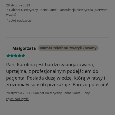
28 stycznia 2023
•
Gabinet Dietetyczny Bonne Sante
•
konsultacja dietetyczna (pierwsza
wizyta)
w opinii użytkownika Pacjent
•
zgłoś nadużycie
Małgorzata
Numer telefonu zweryfikowany
M
Pani Karolina jest bardzo zaangażowana,
uprzejma, z profesjonalnym podejściem do
pacjenta. Posiada dużą wiedzę, którą w łatwy i
zrozumiały sposób przekazuje. Bardzo polecam!
28 stycznia 2023
•
Gabinet Dietetyczny Bonne Sante
•
Inny
•
w opinii użytkownika Małgorzata
zgłoś nadużycie