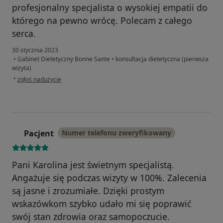
profesjonalny specjalista o wysokiej empatii do
którego na pewno wrócę. Polecam z całego
serca.
30 stycznia 2023
•
Gabinet Dietetyczny Bonne Sante
•
konsultacja dietetyczna (pierwsza
wizyta)
w opinii użytkownika Monika
•
zgłoś nadużycie
Pacjent
Numer telefonu zweryfikowany
P
Pani Karolina jest świetnym specjalistą.
Angażuje się podczas wizyty w 100%. Zalecenia
są jasne i zrozumiałe. Dzięki prostym
wskazówkom szybko udało mi się poprawić
swój stan zdrowia oraz samopoczucie.