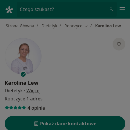
Me
Czego szukasz?
Strona Główna
Dietetyk
Ropczyce
Karolina Lew
Zmień miasto
Karolina Lew
O specjalizacjach
Dietetyk
·
Więcej
Ropczyce
1 adres
4 opinie
Pokaż dane kontaktowe