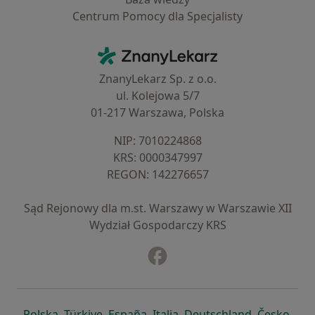
Centrum Pomocy dla Specjalisty
Kontakt
ZnanyLekarz - Strona główna
ZnanyLekarz Sp. z o.o.
ul. Kolejowa 5/7
01-217 Warszawa, Polska
NIP: ⁠7010224868
KRS: ⁠0000347997
REGON: ⁠142276657
Sąd Rejonowy dla m.st. Warszawy w Warszawie XII
Wydział Gospodarczy KRS
Facebook
otwiera się w nowej karcie
otwiera się w nowej karcie
otwiera się w nowej karcie
otwiera się w nowej karcie
otwiera się w nowej karci
otwiera się
otwi
Polska
,
Türkiye
,
España
,
Italia
,
Deutschland
,
Česko
,