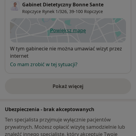
Gabinet Dietetyczny Bonne Sante
Ropczyce Rynek 1/326,
39-100
Ropczyce
Powiększ mapę
otwiera się w nowej karcie
Dostępność
W tym gabinecie nie można umawiać wizyt przez
internet
Co mam zrobić w tej sytuacji?
Pokaż więcej
o adresie
Ubezpieczenia - brak akceptowanych
Ten specjalista przyjmuje wyłącznie pacjentów
prywatnych. Możesz opłacić wizytę samodzielnie lub
znaleźć innego specjalistę, który akceptuje Twoje