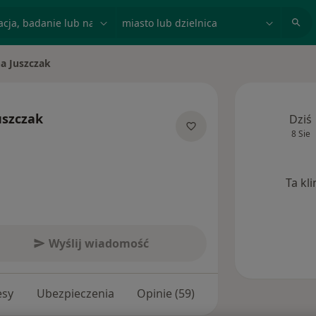
acja, badanie lub nazwisko
miasto lub dzielnica
na Juszczak
to
uszczak
Dziś
8 Sie
ecjalizacjach
Ta kl
Wyślij wiadomość
esy
Ubezpieczenia
Opinie (59)