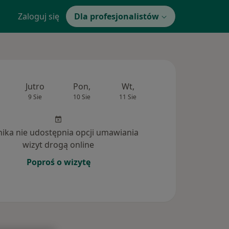
Zaloguj się
Dla profesjonalistów
Jutro
Pon,
Wt,
Śr,
Czw
9 Sie
10 Sie
11 Sie
12 Sie
13 Si
inika nie udostępnia opcji umawiania
wizyt drogą online
Poproś o wizytę