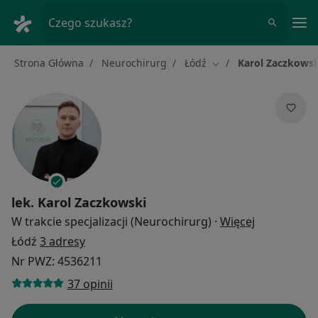
Me
Czego szukasz?
Strona Główna
Neurochirurg
Łódź
Karol Zaczkowsk
Zmień miasto
lek.
Karol Zaczkowski
O specjaliz
W trakcie specjalizacji (Neurochirurg)
·
Więcej
Łódź
3 adresy
Nr PWZ: 4536211
37 opinii