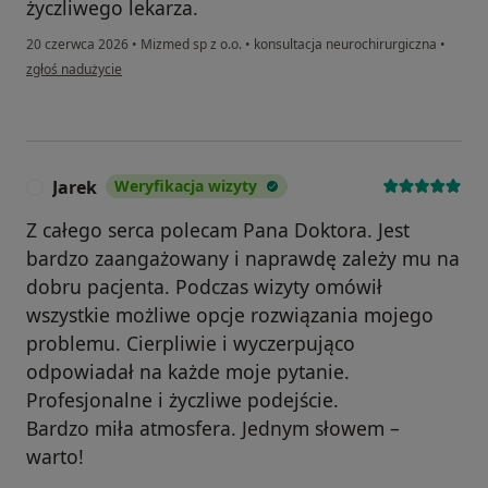
życzliwego lekarza.
20 czerwca 2026
•
Mizmed sp z o.o.
•
konsultacja neurochirurgiczna
•
w opinii użytkownika Natalia
zgłoś nadużycie
Jarek
Weryfikacja wizyty
J
Z całego serca polecam Pana Doktora. Jest
bardzo zaangażowany i naprawdę zależy mu na
dobru pacjenta. Podczas wizyty omówił
wszystkie możliwe opcje rozwiązania mojego
problemu. Cierpliwie i wyczerpująco
odpowiadał na każde moje pytanie.
Profesjonalne i życzliwe podejście.
Bardzo miła atmosfera. Jednym słowem –
warto!