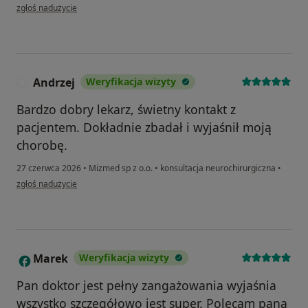
w opinii użytkownika Lucyna Kustra
zgłoś nadużycie
Andrzej
Weryfikacja wizyty
A
Bardzo dobry lekarz, świetny kontakt z
pacjentem. Dokładnie zbadał i wyjaśnił moją
chorobę.
27 czerwca 2026
•
Mizmed sp z o.o.
•
konsultacja neurochirurgiczna
•
w opinii użytkownika Andrzej
zgłoś nadużycie
Marek
Weryfikacja wizyty
M
Pan doktor jest pełny zangażowania wyjaśnia
wszystko szczegółowo jest super. Polecam pana