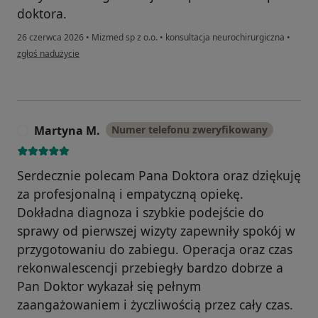
doktora.
26 czerwca 2026
•
Mizmed sp z o.o.
•
konsultacja neurochirurgiczna
•
w opinii użytkownika Marek
zgłoś nadużycie
Martyna M.
Numer telefonu zweryfikowany
M
Serdecznie polecam Pana Doktora oraz dziękuję
za profesjonalną i empatyczną opiekę.
Dokładna diagnoza i szybkie podejście do
sprawy od pierwszej wizyty zapewniły spokój w
przygotowaniu do zabiegu. Operacja oraz czas
rekonwalescencji przebiegły bardzo dobrze a
Pan Doktor wykazał się pełnym
zaangażowaniem i życzliwością przez cały czas.