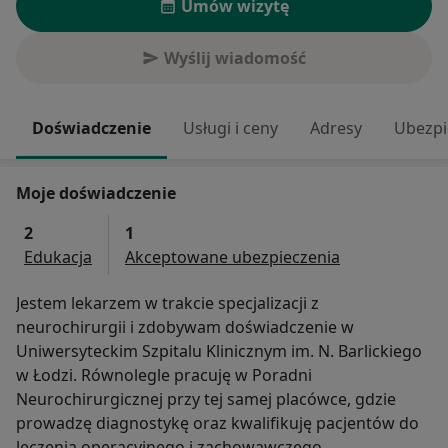
Umów wizytę
Wyślij wiadomość
Doświadczenie
Usługi i ceny
Adresy
Ubezpi
Moje doświadczenie
2
1
Edukacja
Akceptowane ubezpieczenia
Jestem lekarzem w trakcie specjalizacji z
neurochirurgii i zdobywam doświadczenie w
Uniwersyteckim Szpitalu Klinicznym im. N. Barlickiego
w Łodzi. Równolegle pracuję w Poradni
Neurochirurgicznej przy tej samej placówce, gdzie
prowadzę diagnostykę oraz kwalifikuję pacjentów do
leczenia operacyjnego i zachowawczego.