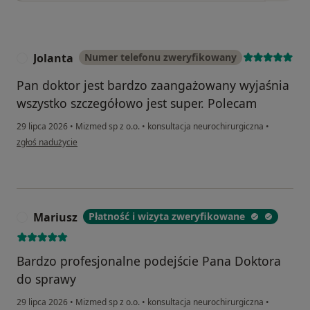
Jolanta
Numer telefonu zweryfikowany
J
Pan doktor jest bardzo zaangażowany wyjaśnia
wszystko szczegółowo jest super. Polecam
29 lipca 2026
•
Mizmed sp z o.o.
•
konsultacja neurochirurgiczna
•
w opinii użytkownika Jolanta
zgłoś nadużycie
Mariusz
Płatność i wizyta zweryfikowane
M
Bardzo profesjonalne podejście Pana Doktora
do sprawy
29 lipca 2026
•
Mizmed sp z o.o.
•
konsultacja neurochirurgiczna
•