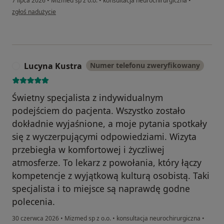
7 lipca 2026
•
Mizmed sp z o.o.
•
konsultacja neurochirurgiczna
•
w opinii użytkownika Kasia
zgłoś nadużycie
Lucyna Kustra
Numer telefonu zweryfikowany
L
Świetny specjalista z indywidualnym
podejściem do pacjenta. Wszystko zostało
dokładnie wyjaśnione, a moje pytania spotkały
się z wyczerpującymi odpowiedziami. Wizyta
przebiegła w komfortowej i życzliwej
atmosferze. To lekarz z powołania, który łączy
kompetencje z wyjątkową kulturą osobistą. Taki
specjalista i to miejsce są naprawdę godne
polecenia.
30 czerwca 2026
•
Mizmed sp z o.o.
•
konsultacja neurochirurgiczna
•