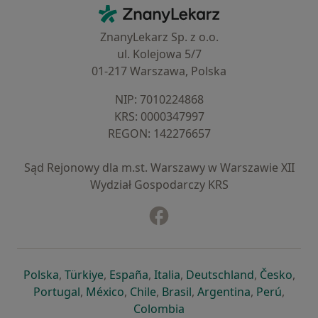
Kontakt
ZnanyLekarz - Strona główna
ZnanyLekarz Sp. z o.o.
ul. Kolejowa 5/7
01-217 Warszawa, Polska
NIP: ⁠7010224868
KRS: ⁠0000347997
REGON: ⁠142276657
Sąd Rejonowy dla m.st. Warszawy w Warszawie XII
Wydział Gospodarczy KRS
Facebook
otwiera się w nowej karcie
otwiera się w nowej karcie
otwiera się w nowej karcie
otwiera się w nowej karcie
otwiera się w nowej karci
otwiera się
otwi
Polska
,
Türkiye
,
España
,
Italia
,
Deutschland
,
Česko
,
otwiera się w nowej karcie
otwiera się w nowej karcie
otwiera się w nowej karcie
otwiera się w nowej kar
otwiera się 
otwier
Portugal
,
México
,
Chile
,
Brasil
,
Argentina
,
Perú
,
otwiera się w nowej karc
Colombia