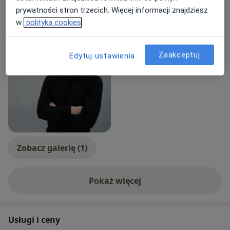
prywatności stron trzecich. Więcej informacji znajdziesz
Rodzaje konsultacji
w
polityka cookies
Stacjonarne
Zobacz lokalizacje (1)
Zdjęcia i filmy
Zaakceptuj
Edytuj ustawienia
Zobacz galerię (1)
Pokaż więcej
o doświadczeniu
Usługi i ceny