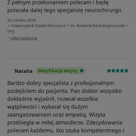
Z pełnym przekonaniem polecam i będę
polecała dalej tego specjalistę neurochirurgii.
26 czerwca 2026
•
Uniwersytecki Szpital Kliniczny nr 1 im. Norberta Barlickiego w Łodzi
•
Inny
w opinii użytkownika Martyna M.
•
zgłoś nadużycie
Natalia
Weryfikacja wizyty
N
Bardzo dobry specjalista z profesjonalnym
podejściem do pacjenta. Pan doktor wszystko
dokładnie wyjaśnił, rozwiał wszelkie
wątpliwości i wykazał się dużym
zaangażowaniem oraz empatią. Wizyta
przebiegła w miłej atmosferze. Zdecydowanie
polecam każdemu, kto szuka kompetentnego i