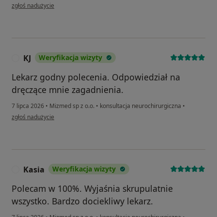
w opinii użytkownika Mariusz
zgłoś nadużycie
KJ
Weryfikacja wizyty
K
Lekarz godny polecenia. Odpowiedział na
dręczące mnie zagadnienia.
7 lipca 2026
•
Mizmed sp z o.o.
•
konsultacja neurochirurgiczna
•
w opinii użytkownika KJ
zgłoś nadużycie
Kasia
Weryfikacja wizyty
K
Polecam w 100%. Wyjaśnia skrupulatnie
wszystko. Bardzo dociekliwy lekarz.