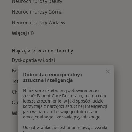
Neurochirurdzy Bałuty
Neurochirurdzy Górna
Neurochirurdzy Widzew
Więcej (1)
Więcej w kategorii: Neurochirurdzy w pobliżu
Najczęście leczone choroby
Dyskopatia w Łodzi
Bóle kręgosłupa w Łodzi
Dobrostan emocjonalny i
sztuczna inteligencja
Tętniaki w Łodzi
Niniejsza ankieta, przygotowana przez
Choroby kręgosłupa w Łodzi
zespół Patient Care Doctoralia, ma na celu
lepsze zrozumienie, w jaki sposób ludzie
Guzy mózgu w Łodzi
korzystają z narzędzi sztucznej inteligencji
jako wsparcia dla swojego dobrostanu
Więcej (15)
emocjonalnego i zdrowia psychicznego.
Więcej w kategorii: Najczęście leczone chorob
Udział w ankiecie jest anonimowy, a wyniki