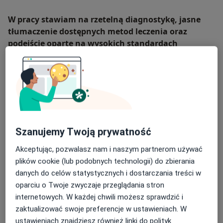
W pracy stawiam na rzetelną diagnostykę, jasne
tłumaczenie dostępnych metod leczenia oraz
podejście oparte na wysokich standardach
bezpieczeństwa. Każdego pacjenta traktuję
indywidualnie, dobierając terapię adekwatną do
jego stanu i potrzeb.
O mnie
więcej
Zakres porad
Szanujemy Twoją prywatność
Neurochirurgia
Leczenie bólu
Akceptując, pozwalasz nam i naszym partnerom używać
Onkologia kliniczna
plików cookie (lub podobnych technologii) do zbierania
danych do celów statystycznych i dostarczania treści w
Główne obszary pomocy
oparciu o Twoje zwyczaje przeglądania stron
Nowotwory układu nerwowego
Tętniaki
internetowych. W każdej chwili możesz sprawdzić i
Guzy mózgu
Dyskopatia
zaktualizować swoje preferencje w ustawieniach. W
a11y_sr_more_diseases
Stenoza kanału kręgowego
+14
ustawieniach znajdziesz również linki do polityk