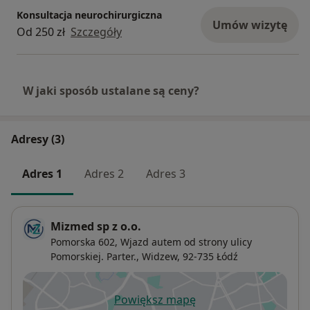
Konsultacja neurochirurgiczna
Umów wizytę
Od 250 zł
Szczegóły
W jaki sposób ustalane są ceny?
Adresy (3)
Adres 1
Adres 2
Adres 3
Mizmed sp z o.o.
Pomorska 602,
Wjazd autem od strony ulicy
Pomorskiej. Parter.,
Widzew
, 92-735
Łódź
Powiększ mapę
otwiera się w nowej karcie