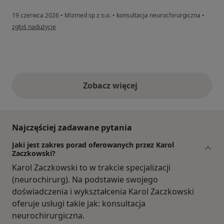
19 czerwca 2026
•
Mizmed sp z o.o.
•
konsultacja neurochirurgiczna
•
w opinii użytkownika Jarek
zgłoś nadużycie
Zobacz więcej
opinie powyżej
Najczęściej zadawane pytania
Jaki jest zakres porad oferowanych przez Karol
Zaczkowski?
Karol Zaczkowski to w trakcie specjalizacji
(neurochirurg). Na podstawie swojego
doświadczenia i wykształcenia Karol Zaczkowski
oferuje usługi takie jak: konsultacja
neurochirurgiczna.