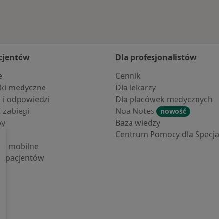
cjentów
Dla profesjonalistów
e
Cennik
ki medyczne
Dla lekarzy
a i odpowiedzi
Dla placówek medycznych
i zabiegi
Noa Notes
nowość
by
Baza wiedzy
Centrum Pomocy dla Specjal
cje mobilne
la pacjentów