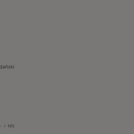
dański
one choroby
Nfz
mień miasto