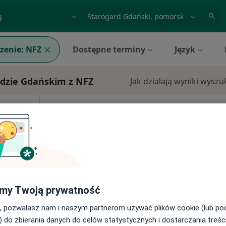
acja, badanie lub nazwisko
miasto lub dzielnica
zenie:
NFZ
Dostępne terminy
Język
rdzie Gdańskim z NFZ
Jak działają wyniki wysz
Dziś
Jutro
Sob,
Ndz,
6 Sie
7 Sie
8 Sie
9 Sie
cej
Brak kalendarza w Twojej lokalizacji.
Pokaż adresy z kalendarzem
•
Mapa
my Twoją prywatność
, pozwalasz nam i naszym partnerom używać plików cookie (lub p
) do zbierania danych do celów statystycznych i dostarczania treśc