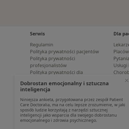
Serwis
Dla pa
Regulamin
Lekarz
Polityka prywatności pacjentów
Placów
Polityka prywatności
Pytani
profesjonalistów
Usługi 
Polityka prywatności dla
Choro
profesjonalistów, których dane
Pomoc
Dobrostan emocjonalny i sztuczna
pozyskaliśmy samodzielnie
Aplika
inteligencja
Polityka cookies
Blog d
Niniejsza ankieta, przygotowana przez zespół Patient
Jak działają wyniki wyszukiwania
Care Doctoralia, ma na celu lepsze zrozumienie, w jaki
Dostępność
sposób ludzie korzystają z narzędzi sztucznej
O nas
inteligencji jako wsparcia dla swojego dobrostanu
emocjonalnego i zdrowia psychicznego.
Praca
Rekrutujemy!
Partnerzy