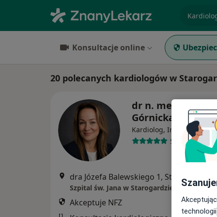
specjaliz
Konsultacje online
Ubezpiec
20 polecanych kardiologów w Staroga
dr n. med. Marta
Górnicka
·
Wię
Kardiolog, Internista
59 opinii
dra Józefa Balewskiego 1, Starogard Gdański
Szanuje
Szpital św. Jana w Starogardzie Gdańskim
Akceptując
Akceptuje NFZ
technologii