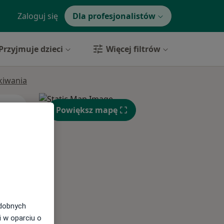
Zaloguj się
Dla profesjonalistów
Przyjmuje dzieci
Więcej filtrów
ukiwania
Pon,
Wt,
Śr,
Powiększ mapę
10 Sie
11 Sie
12 Sie
odobnych
i w oparciu o