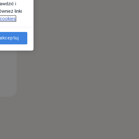
awdzić i
wnież linki
 cookies
Pon,
Wt,
Śr,
10 Sie
11 Sie
12 Sie
akceptuj