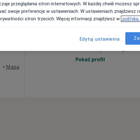
rak ceny
zaje przeglądania stron internetowych. W każdej chwili możesz spr
wać swoje preferencje w ustawieniach. W ustawieniach znajdziesz ró
prywatności stron trzecich. Więcej informacji znajdziesz w
polityka
Dziś
Jutro
Sob,
Ndz,
ańskim
6 Sie
7 Sie
8 Sie
9 Sie
·
urgia
Za
Edytuj ustawienia
Umawianie online nie jest dostępne
Pokaż profil
•
Mapa