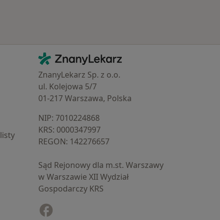
Kontakt
ZnanyLekarz - Strona główna
ZnanyLekarz Sp. z o.o.
ul. Kolejowa 5/7
01-217 Warszawa, Polska
NIP: ⁠7010224868
KRS: ⁠0000347997
isty
REGON: ⁠142276657
Sąd Rejonowy dla m.st. Warszawy
w Warszawie XII Wydział
Gospodarczy KRS
Facebook
otwiera się w nowej karcie