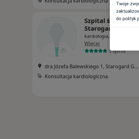
Konsultacja kardiologiczna
B
Twoje zwyc
zaktualizo
do polityk 
Szpital św. Jana w
Starogardzie Gd
Kardiologia, Interna, Chir
Więcej
3 opinie
dra Józefa Balewskiego 1, Starogard Gdański
Konsultacja kardiologiczna