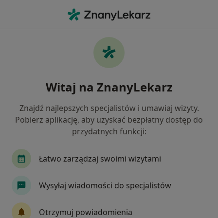
Me
Kardiolog • Jarocin, wielkopolskie
Filtry
Mapa
Polecani kardiolodzy w Jarocinie
Witaj na ZnanyLekarz
Jak działają wyniki wyszukiwania
Znajdź najlepszych specjalistów i umawiaj wizyty.
Pobierz aplikację, aby uzyskać bezpłatny dostęp do
przydatnych funkcji:
Łatwo zarządzaj swoimi wizytami
Wysyłaj wiadomości do specjalistów
lek. Karol Łubiński
·
Więcej
Kardiolog
Otrzymuj powiadomienia