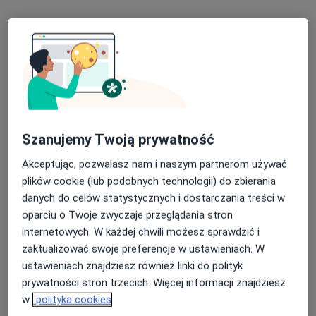
Adres 1
Adres 2
Krótka 8, Jarocin
•
Mapa
Indywidualna Praktyka Lekarska Maksymilian Taterka
Konsultacja kardiologiczna
Brak ceny
Specjalista nie oferuje umawiania online pod tym adresem.
Szanujemy Twoją prywatność
Poproś o wizytę
Akceptując, pozwalasz nam i naszym partnerom używać
plików cookie (lub podobnych technologii) do zbierania
danych do celów statystycznych i dostarczania treści w
oparciu o Twoje zwyczaje przeglądania stron
internetowych. W każdej chwili możesz sprawdzić i
zaktualizować swoje preferencje w ustawieniach. W
ustawieniach znajdziesz również linki do polityk
prywatności stron trzecich. Więcej informacji znajdziesz
w
polityka cookies