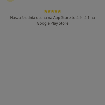
11 opinii
Hallera 9, Jarocin
•
Mapa
Jarmedic
Nasza średnia ocena na App Store to 4.9 i 4.1 na
Konsultacja kardiologiczna
Brak ceny
Google Play Store
Specjalista nie oferuje umawiania online pod tym adresem.
Poproś o wizytę
lek. Maksymilian Taterka
·
Więcej
Kardiolog, Internista
2 opinie