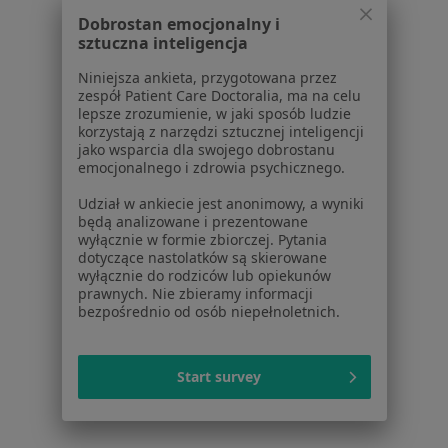
Dostępność
Dobrostan emocjonalny i
O nas
sztuczna inteligencja
Praca
Rekrutujemy!
Partnerzy
Niniejsza ankieta, przygotowana przez
zespół Patient Care Doctoralia, ma na celu
Centrum prasowe
lepsze zrozumienie, w jaki sposób ludzie
Kontakt
korzystają z narzędzi sztucznej inteligencji
jako wsparcia dla swojego dobrostanu
Dla pacjentów
emocjonalnego i zdrowia psychicznego.
Lekarze
Udział w ankiecie jest anonimowy, a wyniki
Placówki medyczne
będą analizowane i prezentowane
wyłącznie w formie zbiorczej. Pytania
Pytania i odpowiedzi
dotyczące nastolatków są skierowane
Usługi i zabiegi
wyłącznie do rodziców lub opiekunów
Choroby
prawnych. Nie zbieramy informacji
bezpośrednio od osób niepełnoletnich.
Pomoc
Aplikacje mobilne
Blog dla pacjentów
Start survey
Dla profesjonalistów
Cennik