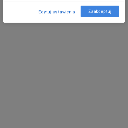
Beata Begier Krasińska
Kardiolog
Zaakceptuj
Edytuj ustawienia
Hallera 9, Jarocin
•
Mapa
Przychodnia JARMEDIC BIS
Specjalista nie oferuje umawiania online pod tym adresem.
Poproś o wizytę
Dostępni specjaliści
Specjaliści znajdują się poza Jarocin, wielkopolskie, w
obszarach bliskich Twojemu wyszukiwaniu.