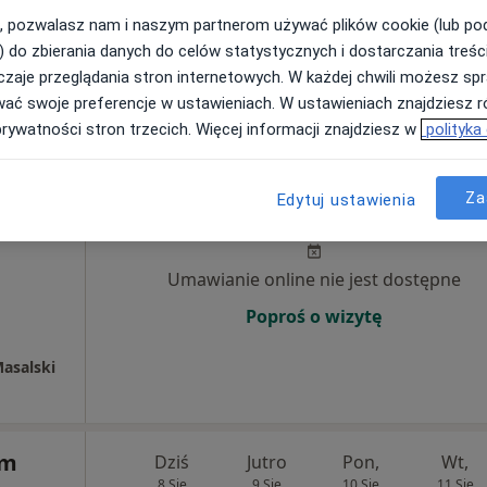
, pozwalasz nam i naszym partnerom używać plików cookie (lub p
) do zbierania danych do celów statystycznych i dostarczania treśc
250 zł
zaje przeglądania stron internetowych. W każdej chwili możesz spr
wać swoje preferencje w ustawieniach. W ustawieniach znajdziesz ró
prywatności stron trzecich. Więcej informacji znajdziesz w
polityka
alski
Dziś
Jutro
Pon,
Wt,
Za
Edytuj ustawienia
8 Sie
9 Sie
10 Sie
11 Sie
cej
Umawianie online nie jest dostępne
Poproś o wizytę
asalski
um
Dziś
Jutro
Pon,
Wt,
8 Sie
9 Sie
10 Sie
11 Sie