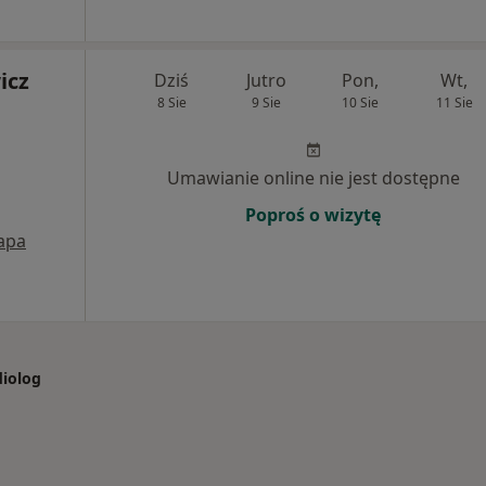
icz
Dziś
Jutro
Pon,
Wt,
8 Sie
9 Sie
10 Sie
11 Sie
Umawianie online nie jest dostępne
Poproś o wizytę
apa
diolog