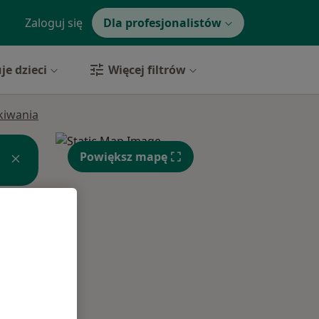
Zaloguj się
Dla profesjonalistów
je dzieci
Więcej filtrów
ukiwania
Powiększ mapę
Śr,
Czw,
Pt,
12 Sie
13 Sie
14 Sie