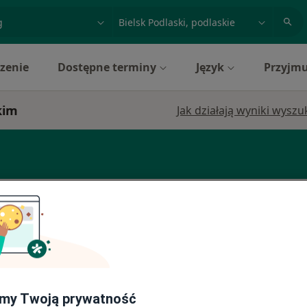
acja, badanie lub nazwisko
miasto lub dzielnica
zenie
Dostępne terminy
Język
Przyjmu
kim
Jak działają wyniki wysz
a
Dziś
Jutro
Pon,
Wt,
8 Sie
9 Sie
10 Sie
11 Sie
Umawianie online nie jest dostępne
Poproś o wizytę
my Twoją prywatność