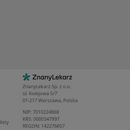
Kontakt
ZnanyLekarz - Strona główna
ZnanyLekarz Sp. z o.o.
ul. Kolejowa 5/7
01-217 Warszawa, Polska
NIP: ⁠7010224868
KRS: ⁠0000347997
isty
REGON: ⁠142276657