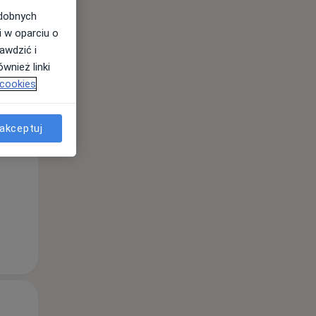
odobnych
i w oparciu o
awdzić i
wnież linki
 cookies
Śr,
Czw,
Pt,
akceptuj
12 Sie
13 Sie
14 Sie
Śr,
Czw,
Pt,
12 Sie
13 Sie
14 Sie