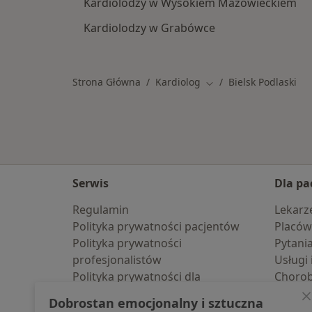
Kardiolodzy w Wysokiem Mazowieckiem
Kardiolodzy w Grabówce
Strona Główna
Kardiolog
Bielsk Podlaski
Zmień miasto
Serwis
Dla pa
Regulamin
Lekarz
Polityka prywatności pacjentów
Placów
Polityka prywatności
Pytani
profesjonalistów
Usługi 
Polityka prywatności dla
Choro
profesjonalistów, których dane
Pomoc
Dobrostan emocjonalny i sztuczna
pozyskaliśmy samodzielnie
Aplika