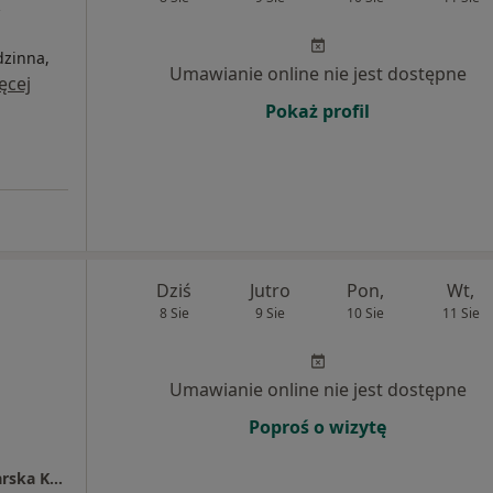
dzinna,
Umawianie online nie jest dostępne
ęcej
Pokaż profil
Dziś
Jutro
Pon,
Wt,
8 Sie
9 Sie
10 Sie
11 Sie
Umawianie online nie jest dostępne
Poproś o wizytę
Indywidualna Specjalistyczna Praktyka Lekarska Katarzyna Modzelewska