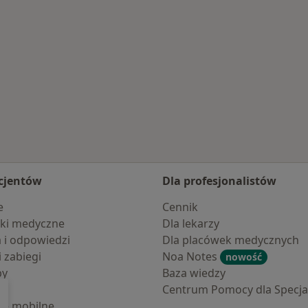
cjentów
Dla profesjonalistów
e
Cennik
ki medyczne
Dla lekarzy
a i odpowiedzi
Dla placówek medycznych
i zabiegi
Noa Notes
nowość
by
Baza wiedzy
Centrum Pomocy dla Specjal
cje mobilne