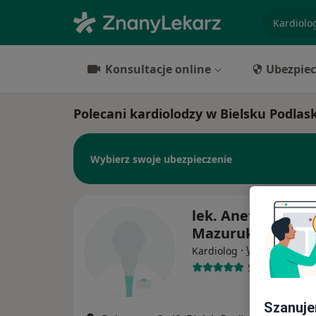
specjaliz
Konsultacje online
Ubezpiec
Polecani kardiolodzy w Bielsku Podlas
Wybierz swoje ubezpieczenie
lek. Aneta Monik
Mazuruk
·
Więcej
Kardiolog
53 opinie
Szanuje