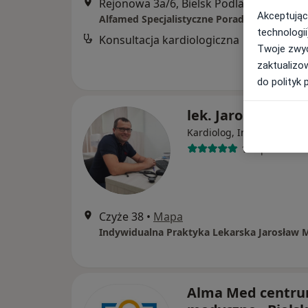
Rejonowa 3a/6, Bielsk Podlaski
•
Mapa
Akceptując
Alfamed Specjalistyczne Poradnie Lekarskie
technologii
Konsultacja kardiologiczna
Twoje zwyc
zaktualizo
do polityk 
lek. Jarosław Mas
·
Wię
Kardiolog, Internista
11 opinii
Czyże 38
•
Mapa
Indywidualna Praktyka Lekarska Jarosław M
Alma Med centr