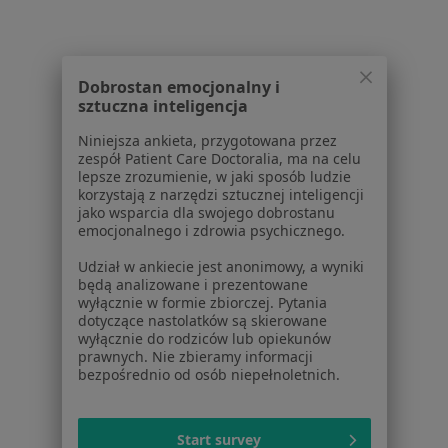
Powiązane
|
Oferty pracy - Kardiolog
wyszukiwania
dziecięcy
Dobrostan emocjonalny i
W pobliżu
sztuczna inteligencja
Kardiolodzy dziecięcy w Katowicach
Niniejsza ankieta, przygotowana przez
zespół Patient Care Doctoralia, ma na celu
Kardiolodzy dziecięcy w Zabrzu
lepsze zrozumienie, w jaki sposób ludzie
korzystają z narzędzi sztucznej inteligencji
Kardiolodzy dziecięcy w Gliwicach
jako wsparcia dla swojego dobrostanu
emocjonalnego i zdrowia psychicznego.
Kardiolodzy dziecięcy w Chorzowie
Udział w ankiecie jest anonimowy, a wyniki
Kardiolodzy dziecięcy w Mikołowie
będą analizowane i prezentowane
wyłącznie w formie zbiorczej. Pytania
Więcej (12)
dotyczące nastolatków są skierowane
Więcej w kategorii: W pobliżu
wyłącznie do rodziców lub opiekunów
prawnych. Nie zbieramy informacji
Najczęstsze schorzenia
bezpośrednio od osób niepełnoletnich.
Arytmia Łaziska Górne
Start survey
Ból w klatce piersiowej Łaziska Górne