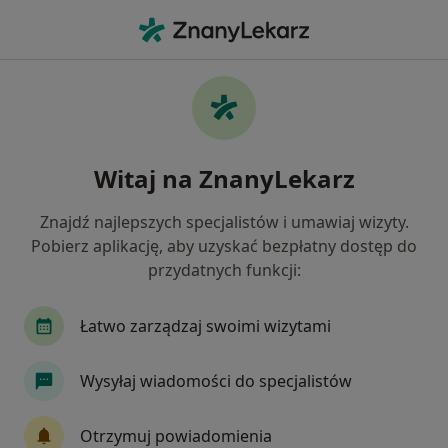
Me
Kardiolog Dziecięcy • Łaziska Górne, śląskie
Filtry
Ubezpieczenie
Mapa
Polecani kardiolodzy dziecięcy w
Witaj na ZnanyLekarz
Jak działają wyniki wyszukiwania
Znajdź najlepszych specjalistów i umawiaj wizyty.
Pobierz aplikację, aby uzyskać bezpłatny dostęp do
Wybierz swoje ubezpieczenie
przydatnych funkcji:
Allianz
JP MEDICA
Medica Polska
PO
Łatwo zarządzaj swoimi wizytami
Wysyłaj wiadomości do specjalistów
Otrzymuj powiadomienia