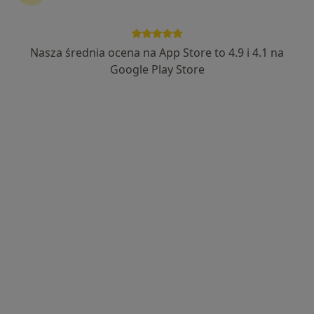
Nasza średnia ocena na App Store to 4.9 i 4.1 na
lek. Ewa Nowakowska
Google Play Store
·
Więcej
Kardiolog dziecięcy, Pediatra
218 opinii
Plac Ratuszowy 1B, Łaziska Górne
•
Mapa
Proelmed Wielospecjalistyczne Przychodnie Lekarskie
ECHO serca dzieci
200 zł
Specjalista nie oferuje umawiania online pod tym adresem.
Poproś o wizytę