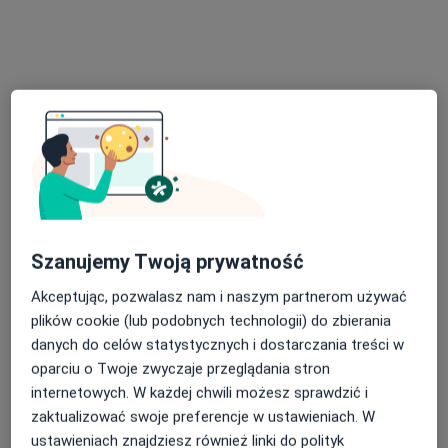
Bezpieczne płatności
dr n. med. Michał Gałeczka
·
Więcej
Kardiolog dziecięcy
Szanujemy Twoją prywatność
40 opinii
Akceptując, pozwalasz nam i naszym partnerom używać
Adres 1
Adres 2
plików cookie (lub podobnych technologii) do zbierania
danych do celów statystycznych i dostarczania treści w
Bojkowska 43G, Gliwice
•
Mapa
oparciu o Twoje zwyczaje przeglądania stron
ZDROWISKO stomatologia i medycyna specjalistyczna
internetowych. W każdej chwili możesz sprawdzić i
zaktualizować swoje preferencje w ustawieniach. W
Konsultacja kardiologa dziecięcego
370 zł
ustawieniach znajdziesz również linki do polityk