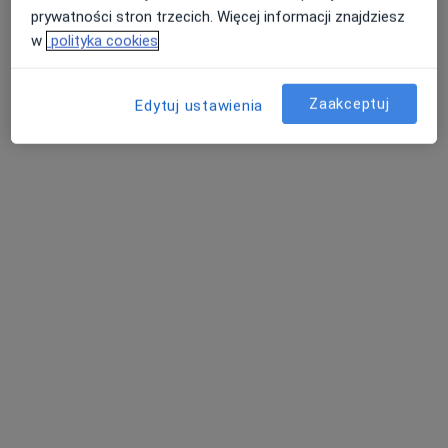
Specjalista nie oferuje umawiania online pod tym adresem.
prywatności stron trzecich. Więcej informacji znajdziesz
w
polityka cookies
Poproś o wizytę
Zaakceptuj
Edytuj ustawienia
lek. Maciej Gardoń
·
Więcej
Kardiolog dziecięcy
421 opinii
Świętego Huberta 6, Katowice
•
Mapa
Bluemed Clinic Katowice Brynów
ECHO serca + konsultacja kardiologa dziecięcego
350 zł