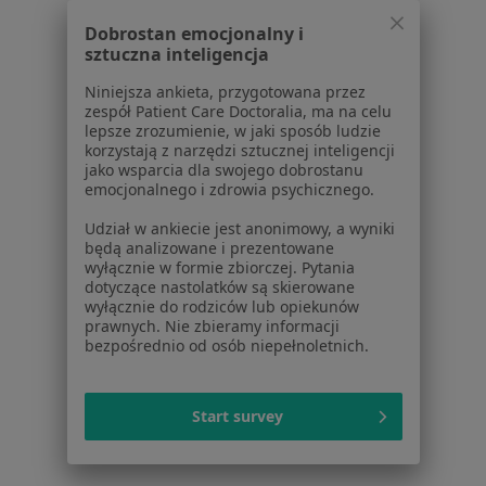
Więcej w kategorii: W pobliżu Dąbrowy Górnicz
Dobrostan emocjonalny i
Najczęstsze schorzenia
sztuczna inteligencja
Ból w klatce piersiowej Dąbrowa Górnicza
Niniejsza ankieta, przygotowana przez
zespół Patient Care Doctoralia, ma na celu
Choroby serca Dąbrowa Górnicza
lepsze zrozumienie, w jaki sposób ludzie
korzystają z narzędzi sztucznej inteligencji
Wady serca Dąbrowa Górnicza
jako wsparcia dla swojego dobrostanu
emocjonalnego i zdrowia psychicznego.
ADHD Dąbrowa Górnicza
Udział w ankiecie jest anonimowy, a wyniki
Anoreksja Dąbrowa Górnicza
będą analizowane i prezentowane
wyłącznie w formie zbiorczej. Pytania
Więcej (15)
dotyczące nastolatków są skierowane
wyłącznie do rodziców lub opiekunów
Więcej w kategorii: Najczęstsze schorzenia
prawnych. Nie zbieramy informacji
bezpośrednio od osób niepełnoletnich.
Strona Główna
Kardiolog Dziecięcy
Zmień miasto
Dąbrowa Górnicza
Zmień miasto
Start survey