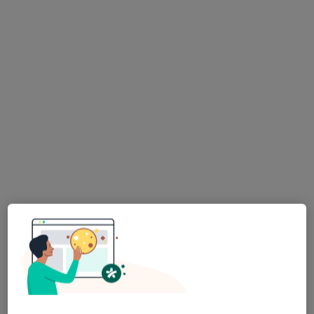
dr n. med. Joanna Krzystolik Ładzińska
·
Więcej
Kardiolog dziecięcy
117 opinii
3 Maja 40, Dąbrowa Górnicza
•
Mapa
Centrum Zdrowia Jomadent
Konsultacja kardiologiczna
200 zł
Specjalista nie oferuje umawiania online pod tym adresem.
Poproś o wizytę