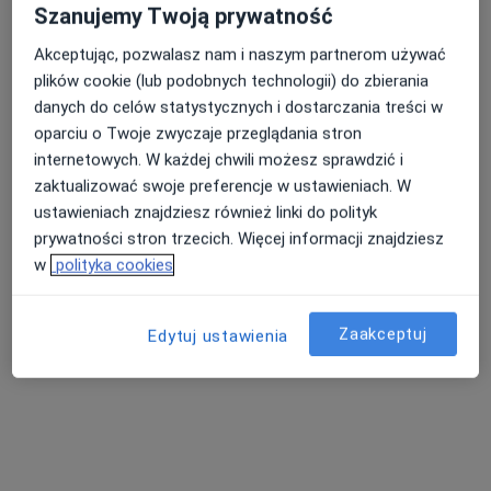
Szanujemy Twoją prywatność
Akceptując, pozwalasz nam i naszym partnerom używać
Dostępni specjaliści
plików cookie (lub podobnych technologii) do zbierania
danych do celów statystycznych i dostarczania treści w
Specjaliści znajdują się poza Dąbrowa Górnicza,
oparciu o Twoje zwyczaje przeglądania stron
śląskie, w obszarach bliskich Twojemu
internetowych. W każdej chwili możesz sprawdzić i
wyszukiwaniu.
zaktualizować swoje preferencje w ustawieniach. W
ustawieniach znajdziesz również linki do polityk
prywatności stron trzecich. Więcej informacji znajdziesz
w
polityka cookies
Zaakceptuj
Edytuj ustawienia
Bezpieczne płatności
lek. Ewa Nowakowska
·
Więcej
Kardiolog dziecięcy, Pediatra
216 opinii