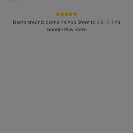
Nasza średnia ocena na App Store to 4.9 i 4.1 na
lek. Katarzyna Michalak
Google Play Store
·
Więcej
Kardiolog dziecięcy
60 opinii
Ignacego Krasickiego 14, Będzin
•
Mapa
INTER-MED BĘDZIN
Konsultacja kardiologiczna dzieci
250 zł
Specjalista nie oferuje umawiania online pod tym adresem.
Poproś o wizytę