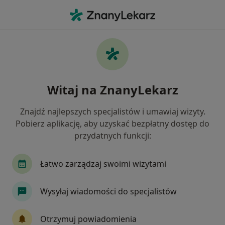
Me
Kardiolog Dziecięcy • Dąbrowa Górnicza, śląskie
Filtry
Ubezpieczenie
Mapa
Polecani kardiolodzy dziecięcy w Dąbrowie
Witaj na ZnanyLekarz
Górniczej
Jak działają wyniki wyszukiwania
Znajdź najlepszych specjalistów i umawiaj wizyty.
Pobierz aplikację, aby uzyskać bezpłatny dostęp do
przydatnych funkcji:
Wybierz swoje ubezpieczenie
Allianz
Łatwo zarządzaj swoimi wizytami
Wysyłaj wiadomości do specjalistów
Otrzymuj powiadomienia