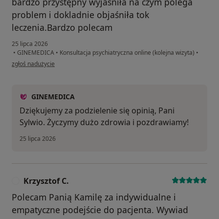
bardzo przystępny wyjaśniła na czym polega
problem i dokladnie objaśniła tok
leczenia.Bardzo polecam
25 lipca 2026
•
GINEMEDICA
•
Konsultacja psychiatryczna online (kolejna wizyta)
•
w opinii użytkownika Sylwia
zgłoś nadużycie
GINEMEDICA
Dziękujemy za podzielenie się opinią, Pani
Sylwio. Życzymy dużo zdrowia i pozdrawiamy!
25 lipca 2026
Krzysztof C.
K
Polecam Panią Kamilę za indywidualne i
empatyczne podejście do pacjenta. Wywiad