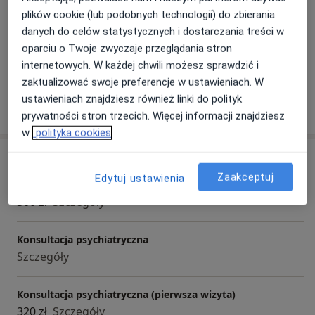
plików cookie (lub podobnych technologii) do zbierania
Rodzaje konsultacji
danych do celów statystycznych i dostarczania treści w
Stacjonarne
Zobacz lokalizacje (1)
oparciu o Twoje zwyczaje przeglądania stron
Konsultacje online
Zobacz kalendarz online
internetowych. W każdej chwili możesz sprawdzić i
zaktualizować swoje preferencje w ustawieniach. W
ustawieniach znajdziesz również linki do polityk
Pokaż więcej
o doświadczeniu
prywatności stron trzecich. Więcej informacji znajdziesz
w
polityka cookies
Usługi i ceny
Zaakceptuj
Edytuj ustawienia
Konsultacja psychiatryczna (kolejna wizyta)
300 zł
Szczegóły
Konsultacja psychiatryczna
Szczegóły
Konsultacja psychiatryczna (pierwsza wizyta)
320 zł
Szczegóły