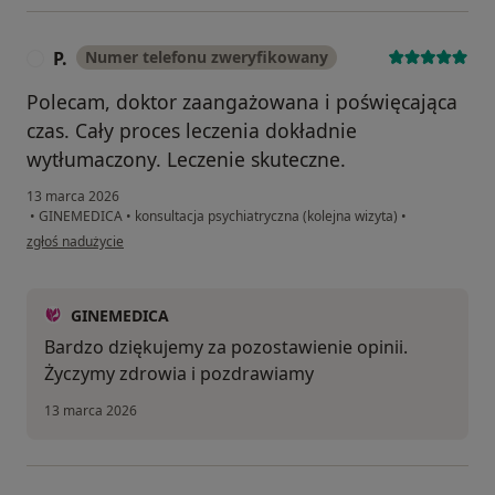
P.
Numer telefonu zweryfikowany
P
Polecam, doktor zaangażowana i poświęcająca
czas. Cały proces leczenia dokładnie
wytłumaczony. Leczenie skuteczne.
13 marca 2026
•
GINEMEDICA
•
konsultacja psychiatryczna (kolejna wizyta)
•
w opinii użytkownika P.
zgłoś nadużycie
GINEMEDICA
Bardzo dziękujemy za pozostawienie opinii.
Życzymy zdrowia i pozdrawiamy
13 marca 2026