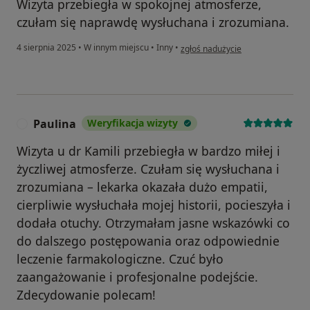
Wizyta przebiegła w spokojnej atmosferze,
czułam się naprawdę wysłuchana i zrozumiana.
w opinii użytkownika Alicja
4 sierpnia 2025
•
W innym miejscu
•
Inny
•
zgłoś nadużycie
Paulina
Weryfikacja wizyty
P
Wizyta u dr Kamili przebiegła w bardzo miłej i
życzliwej atmosferze. Czułam się wysłuchana i
zrozumiana – lekarka okazała dużo empatii,
cierpliwie wysłuchała mojej historii, pocieszyła i
dodała otuchy. Otrzymałam jasne wskazówki co
do dalszego postępowania oraz odpowiednie
leczenie farmakologiczne. Czuć było
zaangażowanie i profesjonalne podejście.
Zdecydowanie polecam!