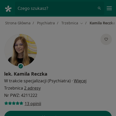
Me
Czego szukasz?
Strona Główna
Psychiatra
Trzebnica
Kamila Reczka
Zmień miasto
lek.
Kamila Reczka
O specjalizacja
W trakcie specjalizacji (Psychiatra)
·
Więcej
Trzebnica
2 adresy
Nr PWZ: 4211222
13 opinii