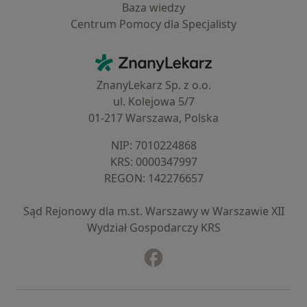
Baza wiedzy
Centrum Pomocy dla Specjalisty
Kontakt
ZnanyLekarz - Strona główna
ZnanyLekarz Sp. z o.o.
ul. Kolejowa 5/7
01-217 Warszawa, Polska
NIP: ⁠7010224868
KRS: ⁠0000347997
REGON: ⁠142276657
Sąd Rejonowy dla m.st. Warszawy w Warszawie XII
Wydział Gospodarczy KRS
Facebook
otwiera się w nowej karcie