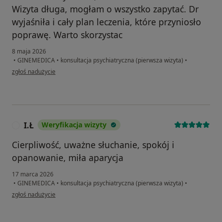
Wizyta długa, mogłam o wszystko zapytać. Dr
wyjaśniła i cały plan leczenia, które przyniosło
poprawę. Warto skorzystac
8 maja 2026
•
GINEMEDICA
•
konsultacja psychiatryczna (pierwsza wizyta)
•
w opinii użytkownika E
zgłoś nadużycie
I.Ł
Weryfikacja wizyty
I
Cierpliwość, uważne słuchanie, spokój i
opanowanie, miła aparycja
17 marca 2026
•
GINEMEDICA
•
konsultacja psychiatryczna (pierwsza wizyta)
•
w opinii użytkownika I.Ł
zgłoś nadużycie