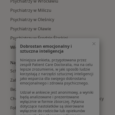
Psychiatrzy w Wrocławiu
Psychiatrzy w Miliczu
Psychiatrzy w Oleśnicy
Psychiatrzy w Oławie
Psychiatrzy w Środzie Śląskiej
Dobrostan emocjonalny i
Więcej (14)
sztuczna inteligencja
Więcej w kategorii: W pobliżu Trzebnicy
Niniejsza ankieta, przygotowana przez
Najczęście leczone choroby
zespół Patient Care Doctoralia, ma na celu
lepsze zrozumienie, w jaki sposób ludzie
Schizofrenia w Trzebnicy
korzystają z narzędzi sztucznej inteligencji
jako wsparcia dla swojego dobrostanu
Zaburzenia lękowe w Trzebnicy
emocjonalnego i zdrowia psychicznego.
Bezsenność w Trzebnicy
Udział w ankiecie jest anonimowy, a wyniki
będą analizowane i prezentowane
Choroba afektywna dwubiegunowa w Trzebnicy
wyłącznie w formie zbiorczej. Pytania
dotyczące nastolatków są skierowane
Fobie w Trzebnicy
wyłącznie do rodziców lub opiekunów