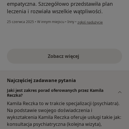
empatyczna. Szczegółowo przedstawiła plan
leczenia i rozwiała wszelkie wątpliwości.
w opinii użytkownika Paulina
25 czerwca 2025
•
W innym miejscu
•
Inny
•
zgłoś nadużycie
Zobacz więcej
opinie powyżej
Najczęściej zadawane pytania
Jaki jest zakres porad oferowanych przez Kamila
Reczka?
Kamila Reczka to w trakcie specjalizacji (psychiatra).
Na podstawie swojego doświadczenia i
wykształcenia Kamila Reczka oferuje usługi takie jak:
konsultacja psychiatryczna (kolejna wizyta),