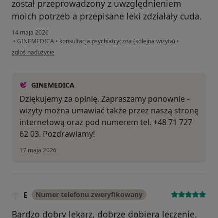
został przeprowadzony z uwzględnieniem
moich potrzeb a przepisane leki zdziałały cuda.
14 maja 2026
•
GINEMEDICA
•
konsultacja psychiatryczna (kolejna wizyta)
•
w opinii użytkownika Krzysztof C.
zgłoś nadużycie
GINEMEDICA
Dziękujemy za opinię. Zapraszamy ponownie -
wizyty można umawiać także przez naszą stronę
internetową oraz pod numerem tel. +48 71 727
62 03. Pozdrawiamy!
17 maja 2026
E
Numer telefonu zweryfikowany
Bardzo dobry lekarz, dobrze dobiera leczenie.