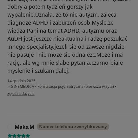
dobry a potem tydzień gorszy jak
wypalenie.Uznała, że to nie autyzm, zaleca
diagnoze ADHD i zaburzeń osob.Mysle,ze
wiedza Pani na temat ADHD, autyzmu oraz
AuDH jest jeszcze nieaktualna i radzę poszukać
innego specjalisty,jeżeli sie od zawsze nigdzie
nie pasuje i nie może sie odnalezc.Moze i ma
rację, ale wg mnie slabe pytania,czarno-biale
myslenie i szukam dalej.
14 grudnia 2025
•
GINEMEDICA
•
konsultacja psychiatryczna (pierwsza wizyta)
•
w opinii użytkownika Agata Trybura
zgłoś nadużycie
Maks.M
Numer telefonu zweryfikowany
M