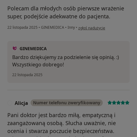
Polecam dla młodych osób pierwsze wrażenie
super, podejście adekwatne do pacjenta.
w opinii użytkownika Maks.M
22 listopada 2025
•
GINEMEDICA
•
Inny
•
zgłoś nadużycie
GINEMEDICA
Bardzo dziękujemy za podzielenie się opinią. :)
Wszystkiego dobrego!
22 listopada 2025
Alicja
Numer telefonu zweryfikowany
A
Pani doktor jest bardzo miłą, empatyczną i
zaangażowaną osobą. Słucha uważnie, nie
ocenia i stwarza poczucie bezpieczeństwa.