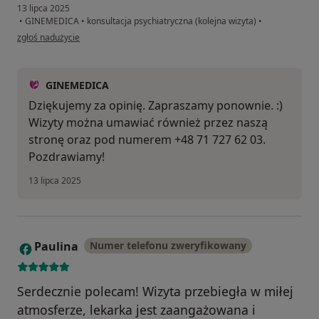
13 lipca 2025
•
GINEMEDICA
•
konsultacja psychiatryczna (kolejna wizyta)
•
w opinii użytkownika Paulina
zgłoś nadużycie
GINEMEDICA
Dziękujemy za opinię. Zapraszamy ponownie. :)
Wizyty można umawiać również przez naszą
stronę oraz pod numerem +48 71 727 62 03.
Pozdrawiamy!
13 lipca 2025
Paulina
Numer telefonu zweryfikowany
P
Serdecznie polecam! Wizyta przebiegła w miłej
atmosferze, lekarka jest zaangażowana i