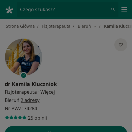
Me
Czego szukasz?
Strona Główna
Fizjoterapeuta
Bieruń
Kamila Klucz
Zmień miasto
dr
Kamila Kluczniok
O specjalizacjach
Fizjoterapeuta
·
Więcej
Bieruń
2 adresy
Nr PWZ: 74284
25 opinii