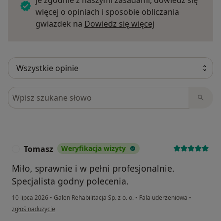
regeneracji. Kluczowe znaczenie ma jednak
więcej o opiniach i sposobie obliczania
sumienne i regularne wykonywanie zaleconych
Dowiedz się więce
gwiazdek na
Dowiedz się więcej
ćwiczeń, ponieważ tylko wtedy można uzyskać
pełne i trwałe efekty terapii.
Przeciwwskazania – kiedy nie stosować EPTE?
Zabieg nie jest odpowiedni dla każdego.
Przeciwwskazania to m.in.:
Szukaj w opiniach
- ciąża,
- choroby serca i wszczepiony rozrusznik,
- nowotwory,
- cukrzyca w zaawansowanym stadium,
- zaburzenia krzepliwości krwi,
Tomasz
Weryfikacja wizyty
T
- schorzenia skóry (łuszczyca, AZS, egzema, rany,
infekcje),
Miło, sprawnie i w pełni profesjonalnie.
- choroby neurologiczne i psychiczne (np.
Specjalista godny polecenia.
epilepsja, stany po udarze, schizofrenia),
10 lipca 2026
•
Galen Rehabilitacja Sp. z o. o.
•
Fala uderzeniowa
•
- endoprotezy i zespolenia w miejscu zabiegu.
w opinii użytkownika Tomasz
zgłoś nadużycie
Dlatego zawsze przed wykonaniem zabiegu