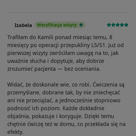
niezbędny jest dokładny wywiad medyczny i
ocena kliniczna.
Dlaczego warto rozważyć elektrolizę w Galen
Izabela
Weryfikacja wizyty
I
Rehabilitacja?
Trafiłam do Kamili ponad miesiąc temu, 8
- Pracujemy tylko na sprawdzonych, naukowo
miesięcy po operacji przepukliny L5/S1. Już od
uzasadnionych metodach.
pierwszej wizyty zwróciłam uwagę na to, jak
- Zabieg przeprowadza certyfikowany
uważnie słucha i dopytuje, aby dobrze
fizjoterapeuta po specjalistycznym kursie z
metody EPTE (Paweł Jasiński, Kamila Kluczniok)
zrozumieć pacjenta — bez oceniania.
- Stawiamy na pełną informację, bezpieczeństwo i
świadomą zgodę pacjenta.
Widać, że doskonale wie, co robi. Ćwiczenia są
- Łączymy EPTE z indywidualną terapią ruchową –
przemyślane, dobrane tak, by nie zniechęcać
tak, aby realnie wspierać Twój powrót do formy.
ani nie przeciążać, a jednocześnie stopniowo
podnosić ich poziom. Każde dokładnie
Zrób pierwszy krok w stronę regeneracji
objaśnia, pokazuje i koryguje. Dzięki temu
Jeśli do tej pory próbowałeś wszystkiego, a ból
chętnie ćwiczę też w domu, co przekłada się na
wciąż nie ustępuje – warto
efekty.
porozmawiać o EPTE z naszym zespołem.