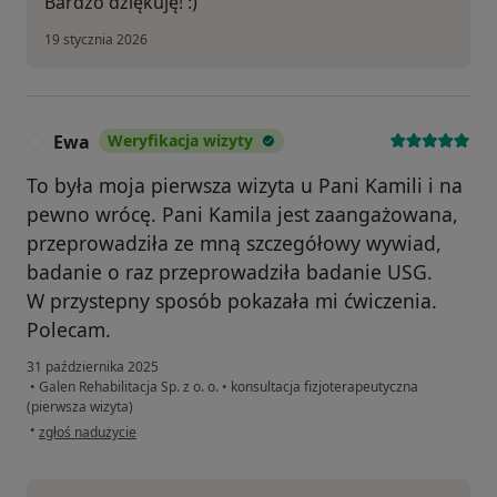
Bardzo dziękuję! :)
19 stycznia 2026
Ewa
Weryfikacja wizyty
E
To była moja pierwsza wizyta u Pani Kamili i na
pewno wrócę. Pani Kamila jest zaangażowana,
przeprowadziła ze mną szczegółowy wywiad,
badanie o raz przeprowadziła badanie USG.
W przystepny sposób pokazała mi ćwiczenia.
Polecam.
31 października 2025
•
Galen Rehabilitacja Sp. z o. o.
•
konsultacja fizjoterapeutyczna
(pierwsza wizyta)
w opinii użytkownika Ewa
•
zgłoś nadużycie