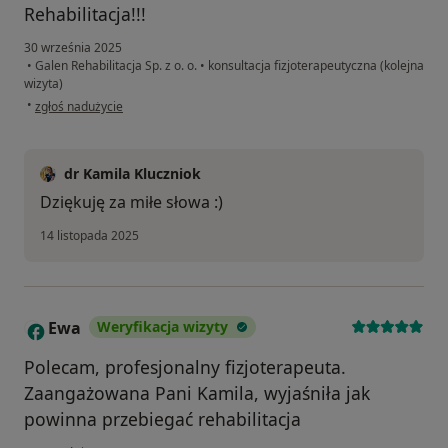
Rehabilitacja!!!
30 września 2025
•
Galen Rehabilitacja Sp. z o. o.
•
konsultacja fizjoterapeutyczna (kolejna
wizyta)
w opinii użytkownika Julia
•
zgłoś nadużycie
dr Kamila Kluczniok
Dziękuję za miłe słowa :)
14 listopada 2025
Ewa
Weryfikacja wizyty
E
Polecam, profesjonalny fizjoterapeuta.
Zaangażowana Pani Kamila, wyjaśniła jak
powinna przebiegać rehabilitacja