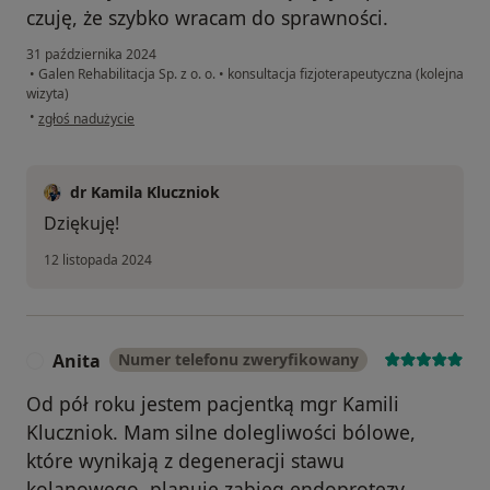
czuję, że szybko wracam do sprawności.
31 października 2024
•
Galen Rehabilitacja Sp. z o. o.
•
konsultacja fizjoterapeutyczna (kolejna
wizyta)
w opinii użytkownika Agnieszka
•
zgłoś nadużycie
dr Kamila Kluczniok
Dziękuję!
12 listopada 2024
Anita
Numer telefonu zweryfikowany
A
Od pół roku jestem pacjentką mgr Kamili
Kluczniok. Mam silne dolegliwości bólowe,
które wynikają z degeneracji stawu
kolanowego, planuję zabieg endoprotezy.