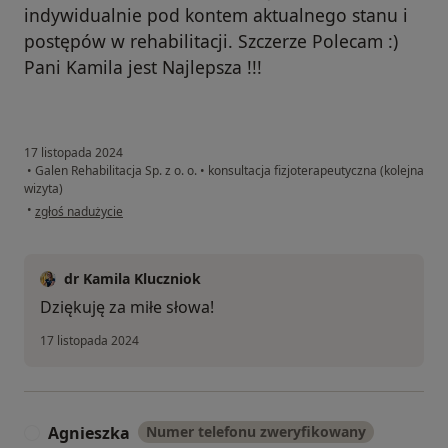
indywidualnie pod kontem aktualnego stanu i
postępów w rehabilitacji. Szczerze Polecam :)
Pani Kamila jest Najlepsza !!!
17 listopada 2024
•
Galen Rehabilitacja Sp. z o. o.
•
konsultacja fizjoterapeutyczna (kolejna
wizyta)
w opinii użytkownika Iwona
•
zgłoś nadużycie
dr Kamila Kluczniok
Dziękuję za miłe słowa!
17 listopada 2024
Agnieszka
Numer telefonu zweryfikowany
A