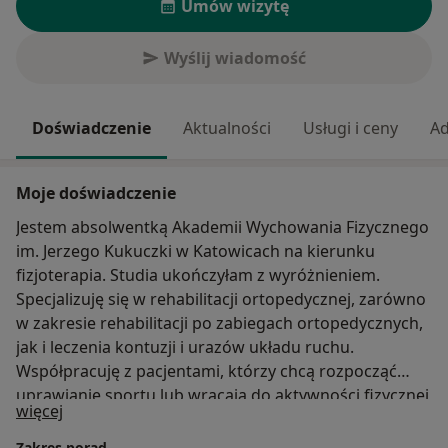
Umów wizytę
Wyślij wiadomość
Doświadczenie
Aktualności
Usługi i ceny
Ad
Moje doświadczenie
Jestem absolwentką Akademii Wychowania Fizycznego
im. Jerzego Kukuczki w Katowicach na kierunku
fizjoterapia. Studia ukończyłam z wyróżnieniem.
Specjalizuję się w rehabilitacji ortopedycznej, zarówno
w zakresie rehabilitacji po zabiegach ortopedycznych,
jak i leczenia kontuzji i urazów układu ruchu.
Współpracuję z pacjentami, którzy chcą rozpocząć
uprawianie sportu lub wracają do aktywności fizycznej
O mnie
więcej
np. po przebytych zabiegach, kontuzjach, urazach.
Interesuję się treningiem nakierowanym na poprawę
Zakres porad