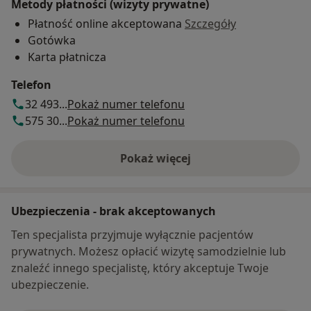
Metody płatności (wizyty prywatne)
rozpierania lub mrowienia – to objawy
prawidłowej reakcji.
Płatność online akceptowana
Szczegóły
Gotówka
Karta płatnicza
Po zabiegu może wystąpić:
Telefon
- niewielki obrzęk lub zaczerwienienie,
32 493...
Pokaż numer telefonu
- zwiększona wrażliwość miejsca wkłucia,
575 30...
Pokaż numer telefonu
- krótkotrwałe nasilenie objawów bólowych.
Są to efekty przejściowe i niepożądane jedynie w
przypadku ich znacznego nasilenia.
Pokaż więcej
o adresie
Co ważne: przez 2–3 dni po zabiegu nie należy
przyjmować leków przeciwzapalnych, ponieważ
Ubezpieczenia - brak akceptowanych
mogą one osłabić korzystne działanie
Ten specjalista przyjmuje wyłącznie pacjentów
kontrolowanego stanu zapalnego.
prywatnych. Możesz opłacić wizytę samodzielnie lub
znaleźć innego specjalistę, który akceptuje Twoje
Jakie efekty daje EPTE?
ubezpieczenie.
To nie jest szybka sztuczka. To proces. Ale jeśli
zależy Ci na pozbyciu się dolegliwości związanych