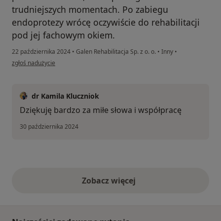
trudniejszych momentach. Po zabiegu
endoprotezy wrócę oczywiście do rehabilitacji
pod jej fachowym okiem.
22 października 2024
•
Galen Rehabilitacja Sp. z o. o.
•
Inny
•
w opinii użytkownika Anita
zgłoś nadużycie
dr Kamila Kluczniok
Dziękuję bardzo za miłe słowa i współpracę
30 października 2024
Zobacz więcej
opinie powyżej