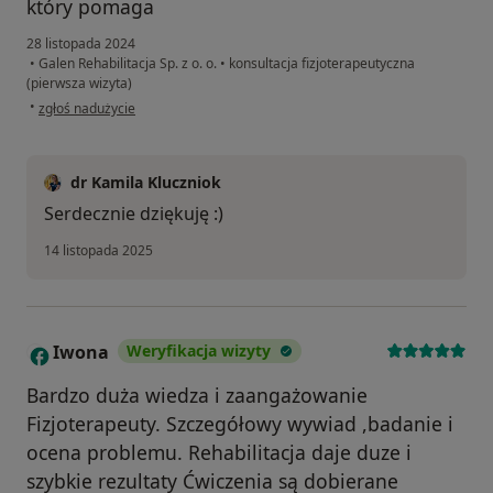
który pomaga
28 listopada 2024
•
Galen Rehabilitacja Sp. z o. o.
•
konsultacja fizjoterapeutyczna
(pierwsza wizyta)
w opinii użytkownika Iza
•
zgłoś nadużycie
dr Kamila Kluczniok
Serdecznie dziękuję :)
14 listopada 2025
Iwona
Weryfikacja wizyty
I
Bardzo duża wiedza i zaangażowanie
Fizjoterapeuty. Szczegółowy wywiad ,badanie i
ocena problemu. Rehabilitacja daje duze i
szybkie rezultaty Ćwiczenia są dobierane