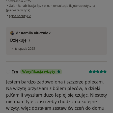
16 września 2025
•
Galen Rehabilitacja Sp. z o. o.
•
konsultacja fizjoterapeutyczna
(pierwsza wizyta)
w opinii użytkownika Ewa
•
zgłoś nadużycie
dr Kamila Kluczniok
Dziękuję :)
14 listopada 2025
Iza
Weryfikacja wizyty
I
Jestem bardzo zadowolona i szczerze polecam.
Na wizytę przyszłam z bólem pleców, a dzięki
p.Kamili wyszłam dużo lepiej się czując. Niestety
nie mam tyle czasu żeby chodzić na kolejne
wizyty, więc dostałam zestaw ćwiczeń do domu,