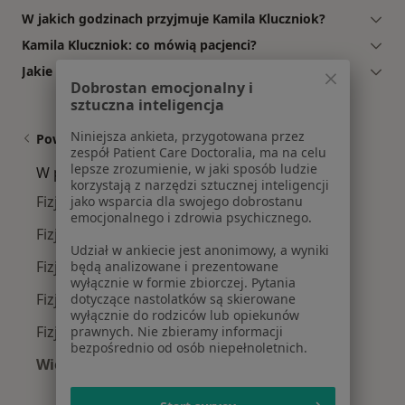
W jakich godzinach przyjmuje Kamila Kluczniok?
Kamila Kluczniok: co mówią pacjenci?
Jakie ubezpieczenia akceptuje Kamila Kluczniok?
Dobrostan emocjonalny i
sztuczna inteligencja
Niniejsza ankieta, przygotowana przez
Powiązane wyszukiwania
zespół Patient Care Doctoralia, ma na celu
lepsze zrozumienie, w jaki sposób ludzie
W pobliżu Bierunia
korzystają z narzędzi sztucznej inteligencji
Fizjoterapeuci w Katowicach
jako wsparcia dla swojego dobrostanu
emocjonalnego i zdrowia psychicznego.
Fizjoterapeuci w Gliwicach
Udział w ankiecie jest anonimowy, a wyniki
Fizjoterapeuci w Bielsku-Białej
będą analizowane i prezentowane
wyłącznie w formie zbiorczej. Pytania
Fizjoterapeuci w Sosnowcu
dotyczące nastolatków są skierowane
wyłącznie do rodziców lub opiekunów
Fizjoterapeuci w Chorzowie
prawnych. Nie zbieramy informacji
bezpośrednio od osób niepełnoletnich.
Więcej (14)
Więcej w kategorii: W pobliżu Bierunia