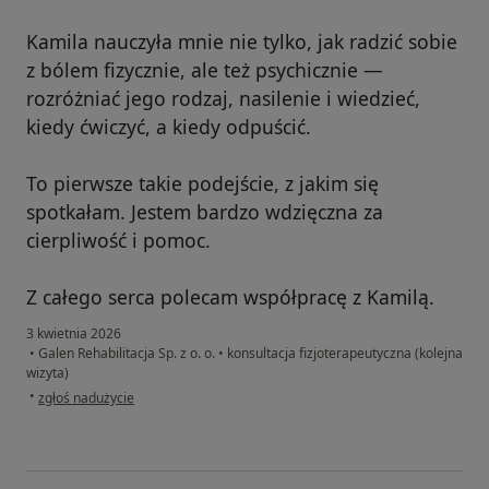
Kamila nauczyła mnie nie tylko, jak radzić sobie
z bólem fizycznie, ale też psychicznie —
rozróżniać jego rodzaj, nasilenie i wiedzieć,
kiedy ćwiczyć, a kiedy odpuścić.
To pierwsze takie podejście, z jakim się
spotkałam. Jestem bardzo wdzięczna za
cierpliwość i pomoc.
Z całego serca polecam współpracę z Kamilą.
3 kwietnia 2026
•
Galen Rehabilitacja Sp. z o. o.
•
konsultacja fizjoterapeutyczna (kolejna
wizyta)
w opinii użytkownika Izabela
•
zgłoś nadużycie