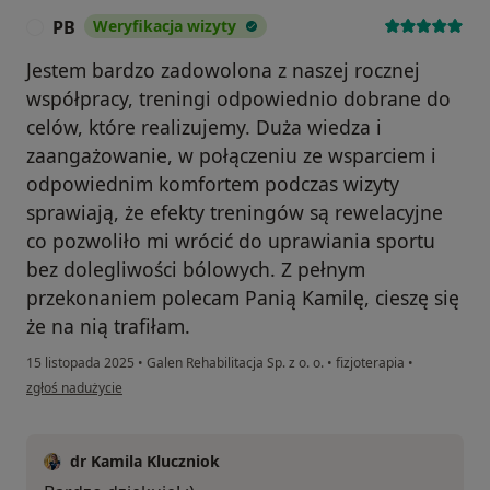
PB
Weryfikacja wizyty
P
Jestem bardzo zadowolona z naszej rocznej
współpracy, treningi odpowiednio dobrane do
celów, które realizujemy. Duża wiedza i
zaangażowanie, w połączeniu ze wsparciem i
odpowiednim komfortem podczas wizyty
sprawiają, że efekty treningów są rewelacyjne
co pozwoliło mi wrócić do uprawiania sportu
bez dolegliwości bólowych. Z pełnym
przekonaniem polecam Panią Kamilę, cieszę się
że na nią trafiłam.
15 listopada 2025
•
Galen Rehabilitacja Sp. z o. o.
•
fizjoterapia
•
w opinii użytkownika PB
zgłoś nadużycie
dr Kamila Kluczniok