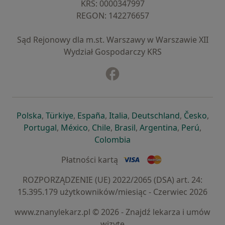
KRS: ⁠0000347997
REGON: ⁠142276657
Sąd Rejonowy dla m.st. Warszawy w Warszawie XII
Wydział Gospodarczy KRS
Facebook
otwiera się w nowej karcie
otwiera się w nowej karcie
otwiera się w nowej karcie
otwiera się w nowej karcie
otwiera się w nowej karci
otwiera się
otwi
Polska
,
Türkiye
,
España
,
Italia
,
Deutschland
,
Česko
,
otwiera się w nowej karcie
otwiera się w nowej karcie
otwiera się w nowej karcie
otwiera się w nowej kar
otwiera się 
otwier
Portugal
,
México
,
Chile
,
Brasil
,
Argentina
,
Perú
,
otwiera się w nowej karc
Colombia
Płatności kartą
ROZPORZĄDZENIE (UE) 2022/2065 (DSA) art. 24:
15.395.179 użytkowników/miesiąc - Czerwiec 2026
www.znanylekarz.pl © 2026 - Znajdź lekarza i umów
wizytę