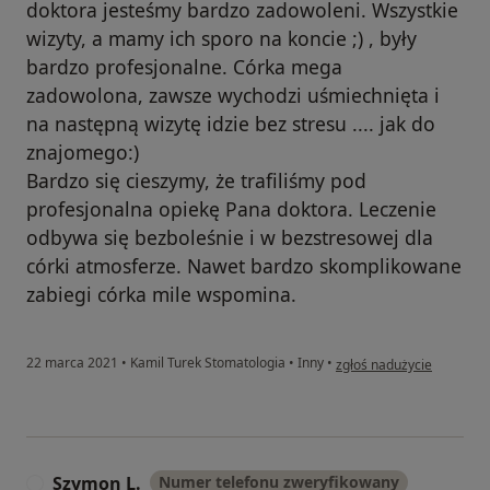
doktora jesteśmy bardzo zadowoleni. Wszystkie
wizyty, a mamy ich sporo na koncie ;) , były
bardzo profesjonalne. Córka mega
zadowolona, zawsze wychodzi uśmiechnięta i
na następną wizytę idzie bez stresu .... jak do
znajomego:)
Bardzo się cieszymy, że trafiliśmy pod
profesjonalna opiekę Pana doktora. Leczenie
odbywa się bezboleśnie i w bezstresowej dla
córki atmosferze. Nawet bardzo skomplikowane
zabiegi córka mile wspomina.
w opinii użytkownika Krzy
22 marca 2021
•
Kamil Turek Stomatologia
•
Inny
•
zgłoś nadużycie
Szymon L.
Numer telefonu zweryfikowany
S