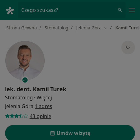
Me
Czego szukasz?
Strona Główna
Stomatolog
Jelenia Góra
Kamil Ture
Zmień miasto
lek. dent.
Kamil Turek
O specjalizacjach
Stomatolog
·
Więcej
Jelenia Góra
1 adres
43 opinie
Umów wizytę