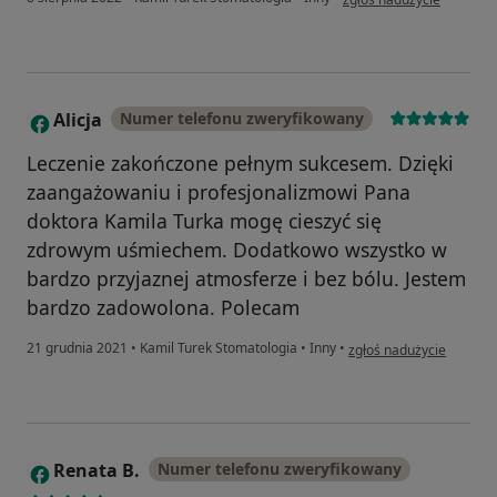
Alicja
Numer telefonu zweryfikowany
A
Leczenie zakończone pełnym sukcesem. Dzięki
zaangażowaniu i profesjonalizmowi Pana
doktora Kamila Turka mogę cieszyć się
zdrowym uśmiechem. Dodatkowo wszystko w
bardzo przyjaznej atmosferze i bez bólu. Jestem
bardzo zadowolona. Polecam
w opinii użytkownika Ali
21 grudnia 2021
•
Kamil Turek Stomatologia
•
Inny
•
zgłoś nadużycie
Renata B.
Numer telefonu zweryfikowany
R