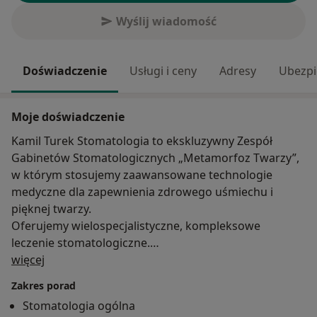
Wyślij wiadomość
Doświadczenie
Usługi i ceny
Adresy
Ubezpi
Moje doświadczenie
Kamil Turek Stomatologia to ekskluzywny Zespół
Gabinetów Stomatologicznych „Metamorfoz Twarzy”,
w którym stosujemy zaawansowane technologie
medyczne dla zapewnienia zdrowego uśmiechu i
pięknej twarzy.
Oferujemy wielospecjalistyczne, kompleksowe
leczenie stomatologiczne.
O mnie
Kładziemy specjalny nacisk na estetyczne rozwiązania
więcej
protetyczne oraz innowacyjne zabiegi medycyny
Zakres porad
estetycznej.
Stomatologia ogólna