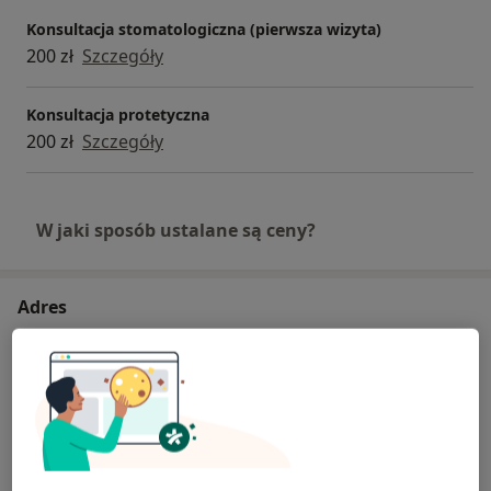
Konsultacja stomatologiczna (pierwsza wizyta)
200 zł
Szczegóły
Konsultacja protetyczna
200 zł
Szczegóły
W jaki sposób ustalane są ceny?
Adres
Kamil Turek Stomatologia
Matejki 1B,
58-500
Jelenia Góra
Powiększ mapę
otwiera się w nowej karcie