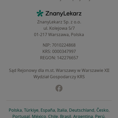
Kontakt
ZnanyLekarz - Strona główna
ZnanyLekarz Sp. z o.o.
ul. Kolejowa 5/7
01-217 Warszawa, Polska
NIP: ⁠7010224868
KRS: ⁠0000347997
REGON: ⁠142276657
Sąd Rejonowy dla m.st. Warszawy w Warszawie XII
Wydział Gospodarczy KRS
Facebook
otwiera się w nowej karcie
otwiera się w nowej karcie
otwiera się w nowej karcie
otwiera się w nowej karcie
otwiera się w nowej karci
otwiera się
otwi
Polska
,
Türkiye
,
España
,
Italia
,
Deutschland
,
Česko
,
otwiera się w nowej karcie
otwiera się w nowej karcie
otwiera się w nowej karcie
otwiera się w nowej kar
otwiera się 
otwier
Portugal
,
México
,
Chile
,
Brasil
,
Argentina
,
Perú
,