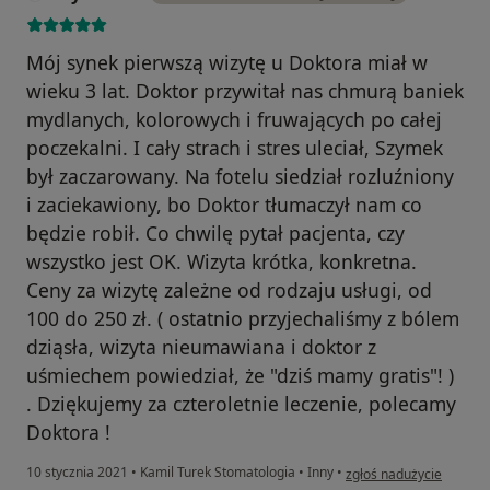
Mój synek pierwszą wizytę u Doktora miał w
wieku 3 lat. Doktor przywitał nas chmurą baniek
mydlanych, kolorowych i fruwających po całej
poczekalni. I cały strach i stres uleciał, Szymek
był zaczarowany. Na fotelu siedział rozluźniony
i zaciekawiony, bo Doktor tłumaczył nam co
będzie robił. Co chwilę pytał pacjenta, czy
wszystko jest OK. Wizyta krótka, konkretna.
Ceny za wizytę zależne od rodzaju usługi, od
100 do 250 zł. ( ostatnio przyjechaliśmy z bólem
dziąsła, wizyta nieumawiana i doktor z
uśmiechem powiedział, że "dziś mamy gratis"! )
. Dziękujemy za czteroletnie leczenie, polecamy
Doktora !
w opinii użytkownika Sz
10 stycznia 2021
•
Kamil Turek Stomatologia
•
Inny
•
zgłoś nadużycie