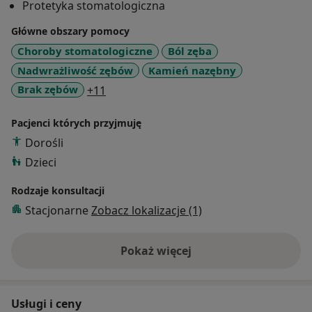
Protetyka stomatologiczna
Główne obszary pomocy
Choroby stomatologiczne
Ból zęba
Nadwrażliwość zębów
Kamień nazębny
a11y_sr_more_diseases
Brak zębów
+11
Pacjenci których przyjmuję
Dorośli
Dzieci
Rodzaje konsultacji
Stacjonarne
Zobacz lokalizacje (1)
Pokaż więcej
o doświadczeniu
Usługi i ceny