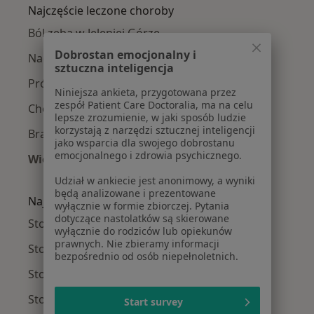
Najczęście leczone choroby
Ból zęba w Jeleniej Górze
Dobrostan emocjonalny i
Nadwrażliwość zębów w Jeleniej Górze
sztuczna inteligencja
Próchnica w Jeleniej Górze
Niniejsza ankieta, przygotowana przez
zespół Patient Care Doctoralia, ma na celu
Choroby miazgi w Jeleniej Górze
lepsze zrozumienie, w jaki sposób ludzie
korzystają z narzędzi sztucznej inteligencji
Braki zębowe w Jeleniej Górze
jako wsparcia dla swojego dobrostanu
emocjonalnego i zdrowia psychicznego.
Więcej (15)
Więcej w kategorii: Najczęście leczone chorob
Udział w ankiecie jest anonimowy, a wyniki
będą analizowane i prezentowane
Najpopularniejsze ubezpieczenia
wyłącznie w formie zbiorczej. Pytania
dotyczące nastolatków są skierowane
Stomatolodzy z PZU Zdrowie w Jeleniej Górze
wyłącznie do rodziców lub opiekunów
prawnych. Nie zbieramy informacji
Stomatolodzy z LUX MED w Jeleniej Górze
bezpośrednio od osób niepełnoletnich.
Stomatolodzy z Enel-med w Jeleniej Górze
Stomatolodzy z POLMED w Jeleniej Górze
Start survey