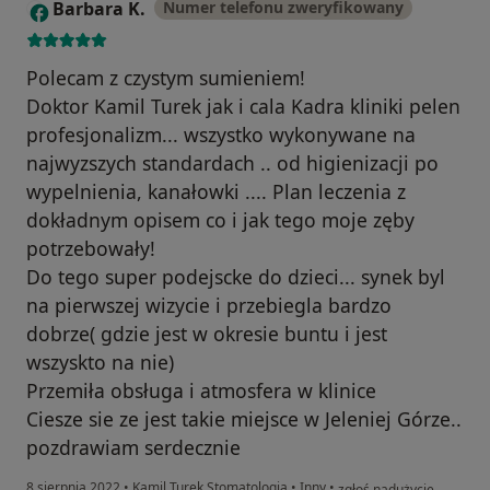
Barbara K.
Numer telefonu zweryfikowany
B
Polecam z czystym sumieniem!
Doktor Kamil Turek jak i cala Kadra kliniki pelen
profesjonalizm... wszystko wykonywane na
najwyzszych standardach .. od higienizacji po
wypelnienia, kanałowki .... Plan leczenia z
dokładnym opisem co i jak tego moje zęby
potrzebowały!
Do tego super podejscke do dzieci... synek byl
na pierwszej wizycie i przebiegla bardzo
dobrze( gdzie jest w okresie buntu i jest
wszyskto na nie)
Przemiła obsługa i atmosfera w klinice
Ciesze sie ze jest takie miejsce w Jeleniej Górze..
pozdrawiam serdecznie
w opinii użytkownika Bar
8 sierpnia 2022
•
Kamil Turek Stomatologia
•
Inny
•
zgłoś nadużycie