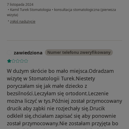
7 listopada 2024
•
Kamil Turek Stomatologia
•
konsultacja stomatologiczna (pierwsza
wizyta)
w opinii użytkownika Izabela
•
zgłoś nadużycie
zawiedziona
Numer telefonu zweryfikowany
Z
W dużym skrócie bo mało miejsca.Odradzam
wizytę w Stomatologii Turek.Niestety
poryczałam się jak małe dziecko z
bezsilności.Leczyłam się ortodont.Leczenie
można liczyć w tys.Później został przymocowany
drucik aby ząbki nie rozjechały się.Drucik
odkleił się,chciałam zapisać się aby ponownie
został przymocowany.Nie zostałam przyjęta bo