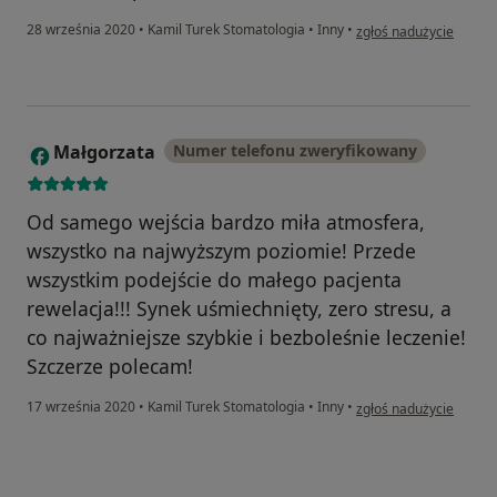
w opinii użytkownika 
28 września 2020
•
Kamil Turek Stomatologia
•
Inny
•
zgłoś nadużycie
Małgorzata
Numer telefonu zweryfikowany
M
Od samego wejścia bardzo miła atmosfera,
wszystko na najwyższym poziomie! Przede
wszystkim podejście do małego pacjenta
rewelacja!!! Synek uśmiechnięty, zero stresu, a
co najważniejsze szybkie i bezboleśnie leczenie!
Szczerze polecam!
w opinii użytkownika M
17 września 2020
•
Kamil Turek Stomatologia
•
Inny
•
zgłoś nadużycie