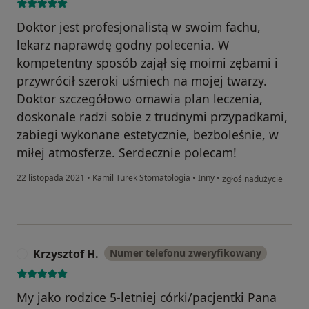
Doktor jest profesjonalistą w swoim fachu,
lekarz naprawdę godny polecenia. W
kompetentny sposób zajął się moimi zębami i
przywrócił szeroki uśmiech na mojej twarzy.
Doktor szczegółowo omawia plan leczenia,
doskonale radzi sobie z trudnymi przypadkami,
zabiegi wykonane estetycznie, bezboleśnie, w
miłej atmosferze. Serdecznie polecam!
w opinii użytkownika R
22 listopada 2021
•
Kamil Turek Stomatologia
•
Inny
•
zgłoś nadużycie
Krzysztof H.
Numer telefonu zweryfikowany
K
My jako rodzice 5-letniej córki/pacjentki Pana