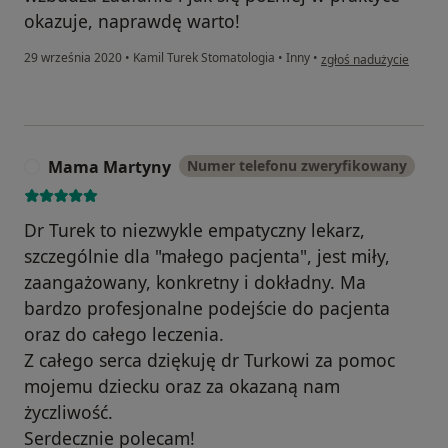
okazuje, naprawdę warto!
w opinii użytkownika 
29 września 2020
•
Kamil Turek Stomatologia
•
Inny
•
zgłoś nadużycie
Mama Martyny
Numer telefonu zweryfikowany
M
Dr Turek to niezwykle empatyczny lekarz,
szczególnie dla "małego pacjenta", jest miły,
zaangażowany, konkretny i dokładny. Ma
bardzo profesjonalne podejście do pacjenta
oraz do całego leczenia.
Z całego serca dziękuję dr Turkowi za pomoc
mojemu dziecku oraz za okazaną nam
życzliwość.
Serdecznie polecam!