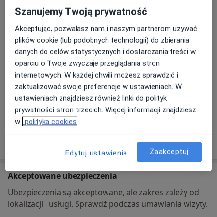
Szanujemy Twoją prywatność
Dostępność
Pokaż kalendarz
Akceptując, pozwalasz nam i naszym partnerom używać
plików cookie (lub podobnych technologii) do zbierania
danych do celów statystycznych i dostarczania treści w
Metody płatności (wizyty prywatne)
oparciu o Twoje zwyczaje przeglądania stron
Karta płatnicza
internetowych. W każdej chwili możesz sprawdzić i
Gotówka
zaktualizować swoje preferencje w ustawieniach. W
ustawieniach znajdziesz również linki do polityk
Telefon
prywatności stron trzecich. Więcej informacji znajdziesz
75 671...
Pokaż numer telefonu
w
polityka cookies
Pokaż więcej
o adresie
Zaakceptuj
Edytuj ustawienia
Akceptowane ubezpieczenia
Ubezpieczenia są akceptowane, ale zakres zależy od
lokalizacji i usługi. Sprawdź podczas umawiania wizyty.