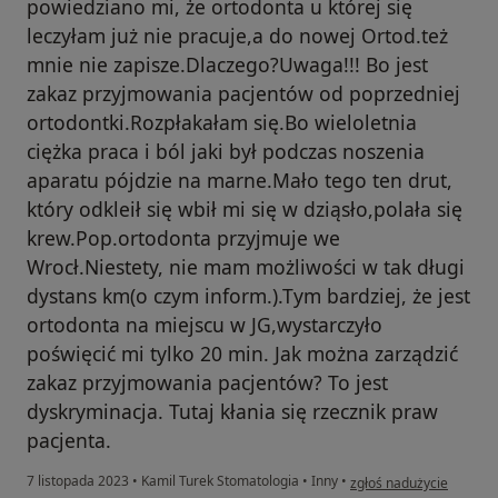
powiedziano mi, że ortodonta u której się
leczyłam już nie pracuje,a do nowej Ortod.też
mnie nie zapisze.Dlaczego?Uwaga!!! Bo jest
zakaz przyjmowania pacjentów od poprzedniej
ortodontki.Rozpłakałam się.Bo wieloletnia
ciężka praca i ból jaki był podczas noszenia
aparatu pójdzie na marne.Mało tego ten drut,
który odkleił się wbił mi się w dziąsło,polała się
krew.Pop.ortodonta przyjmuje we
Wrocł.Niestety, nie mam możliwości w tak długi
dystans km(o czym inform.).Tym bardziej, że jest
ortodonta na miejscu w JG,wystarczyło
poświęcić mi tylko 20 min. Jak można zarządzić
zakaz przyjmowania pacjentów? To jest
dyskryminacja. Tutaj kłania się rzecznik praw
pacjenta.
w opinii użytkownika za
7 listopada 2023
•
Kamil Turek Stomatologia
•
Inny
•
zgłoś nadużycie