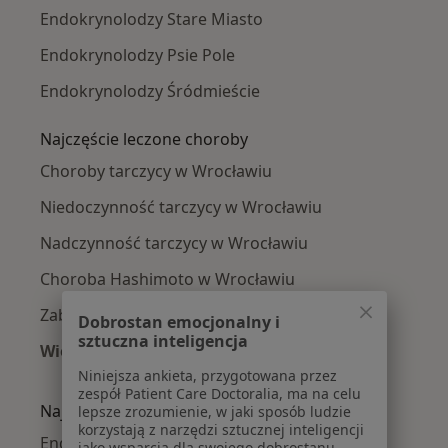
Endokrynolodzy Stare Miasto
Endokrynolodzy Psie Pole
Endokrynolodzy Śródmieście
Najczęście leczone choroby
Choroby tarczycy w Wrocławiu
Niedoczynność tarczycy w Wrocławiu
Nadczynność tarczycy w Wrocławiu
Choroba Hashimoto w Wrocławiu
Zaburzenia miesiączkowania w Wrocławiu
Dobrostan emocjonalny i
sztuczna inteligencja
Więcej (15)
Więcej w kategorii: Najczęście leczone chorob
Niniejsza ankieta, przygotowana przez
zespół Patient Care Doctoralia, ma na celu
Najpopularniejsze ubezpieczenia
lepsze zrozumienie, w jaki sposób ludzie
korzystają z narzędzi sztucznej inteligencji
Endokrynolodzy z Allianz w Wrocławiu
jako wsparcia dla swojego dobrostanu