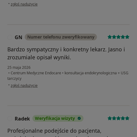
w opinii użytkownika Agata
•
zgłoś nadużycie
GN
Numer telefonu zweryfikowany
G
Bardzo sympatyczny i konkretny lekarz. Jasno i
zrozumiale opisał wyniki.
25 maja 2026
•
Centrum Medyczne Endocare
•
konsultacja endokrynologiczna + USG
tarczycy
w opinii użytkownika GN
•
zgłoś nadużycie
Radek
Weryfikacja wizyty
R
Profesjonalne podejście do pacjenta,