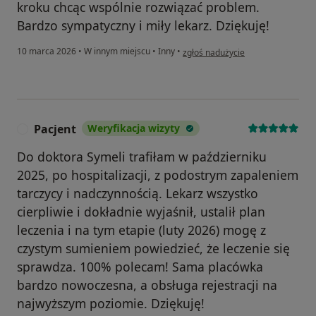
kroku chcąc wspólnie rozwiązać problem.
Bardzo sympatyczny i miły lekarz. Dziękuję!
w opinii użytkownika Jarosław
10 marca 2026
•
W innym miejscu
•
Inny
•
zgłoś nadużycie
Pacjent
Weryfikacja wizyty
P
Do doktora Symeli trafiłam w październiku
2025, po hospitalizacji, z podostrym zapaleniem
tarczycy i nadczynnością. Lekarz wszystko
cierpliwie i dokładnie wyjaśnił, ustalił plan
leczenia i na tym etapie (luty 2026) mogę z
czystym sumieniem powiedzieć, że leczenie się
sprawdza. 100% polecam! Sama placówka
bardzo nowoczesna, a obsługa rejestracji na
najwyższym poziomie. Dziękuję!