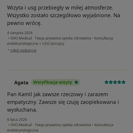
Wizyta i usg przebiegły w miłej atmosferze.
Wszystko zostało szczegółowo wyjaśnione. Na
pewno wrócę.
4 sierpnia 2026
•
OVO Medical - Twoja prywatna opieka zdrowotna
•
konsultacja
endokrynologiczna + USG tarczycy
w opinii użytkownika Monika
•
zgłoś nadużycie
Agata
Weryfikacja wizyty
A
Pan Kamil jak zawsze rzeczowy i zarazem
empatyczny. Zawsze się czuję zaopiekowana i
wysłuchana.
6 lipca 2026
•
OVO Medical - Twoja prywatna opieka zdrowotna
•
Konsultacja
endokrynologiczna