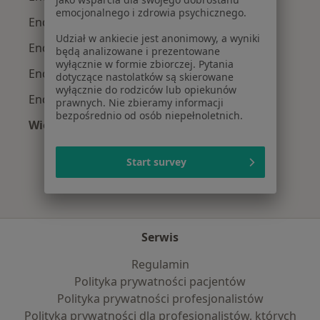
emocjonalnego i zdrowia psychicznego.
Endokrynolodzy z NFZ w Wrocławiu
Udział w ankiecie jest anonimowy, a wyniki
Endokrynolodzy z Medicover w Wrocławiu
będą analizowane i prezentowane
wyłącznie w formie zbiorczej. Pytania
Endokrynolodzy z POLMED w Wrocławiu
dotyczące nastolatków są skierowane
wyłącznie do rodziców lub opiekunów
Endokrynolodzy z LUX MED w Wrocławiu
prawnych. Nie zbieramy informacji
bezpośrednio od osób niepełnoletnich.
Więcej (1)
Więcej w kategorii: Najpopularniejsze ubezpie
Start survey
Serwis
Regulamin
Polityka prywatności pacjentów
Polityka prywatności profesjonalistów
Polityka prywatności dla profesjonalistów, których