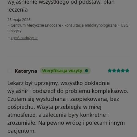
wyjaśnienie wszystkiego od podstaw, plan
leczenia
25 maja 2026
•
Centrum Medyczne Endocare
•
konsultacja endokrynologiczna + USG
tarczycy
w opinii użytkownika Radek
•
zgłoś nadużycie
Kateryna
Weryfikacja wizyty
K
Lekarz był uprzejmy, wszystko dokładnie
wyjaśnił i podszedł do problemu kompleksowo.
Czułam się wysłuchana i zaopiekowana, bez
pośpiechu. Wizyta przebiegła w miłej
atmosferze, a zalecenia były konkretne i
zrozumiałe. Na pewno wrócę i polecam innym
pacjentom.