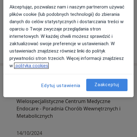
Akceptując, pozwalasz nam i naszym partnerom używać
plików cookie (lub podobnych technologii) do zbierania
danych do celów statystycznych i dostarczania treści w
oparciu o Twoje zwyczaje przeglądania stron
Zobacz galerię (10)
internetowych. W każdej chwili możesz sprawdzić i
zaktualizować swoje preferencje w ustawieniach. W
Pokaż więcej
ustawieniach znajdziesz również linki do polityk
o doświadczeniu
prywatności stron trzecich. Więcej informacji znajdziesz
w
polityka cookies
Aktualności
lek. Kamil Symela
Zaakceptuj
Edytuj ustawienia
Borowska 242, 50-558 Wrocław
Wielospecjalistyczne Centrum Medyczne
Endocare - Poradnia Chorób Wewnętrznych i
Metabolicznych
14/10/2024