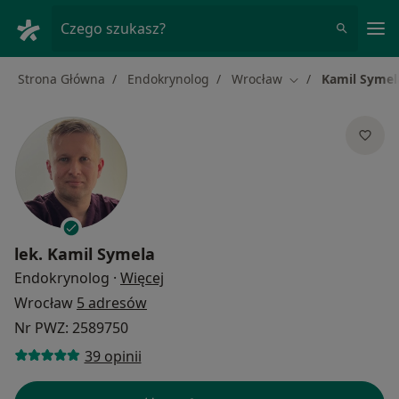
Me
Czego szukasz?
Strona Główna
Endokrynolog
Wrocław
Kamil Symel
Zmień miasto
lek.
Kamil Symela
O specjalizacjach
Endokrynolog
·
Więcej
Wrocław
5 adresów
Nr PWZ: 2589750
39 opinii