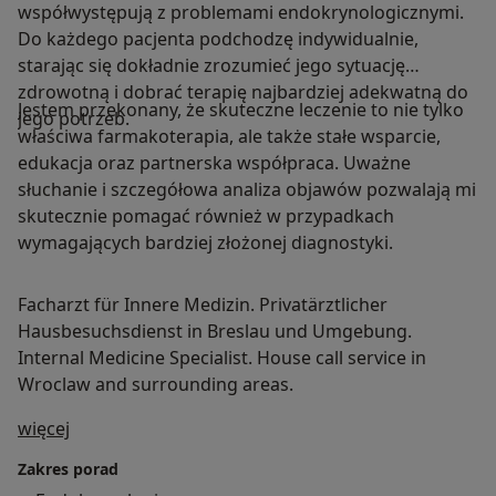
współwystępują z problemami endokrynologicznymi.
Do każdego pacjenta podchodzę indywidualnie,
starając się dokładnie zrozumieć jego sytuację
zdrowotną i dobrać terapię najbardziej adekwatną do
Jestem przekonany, że skuteczne leczenie to nie tylko
jego potrzeb.
właściwa farmakoterapia, ale także stałe wsparcie,
edukacja oraz partnerska współpraca. Uważne
słuchanie i szczegółowa analiza objawów pozwalają mi
skutecznie pomagać również w przypadkach
wymagających bardziej złożonej diagnostyki.
Facharzt für Innere Medizin. Privatärztlicher
Hausbesuchsdienst in Breslau und Umgebung.
Internal Medicine Specialist. House call service in
Wroclaw and surrounding areas.
O mnie
więcej
Zakres porad