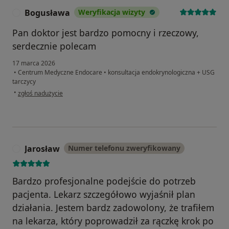
Bogusława
Weryfikacja wizyty
B
Pan doktor jest bardzo pomocny i rzeczowy,
serdecznie polecam
17 marca 2026
•
Centrum Medyczne Endocare
•
konsultacja endokrynologiczna + USG
tarczycy
w opinii użytkownika Bogusława
•
zgłoś nadużycie
Jarosław
Numer telefonu zweryfikowany
J
Bardzo profesjonalne podejście do potrzeb
pacjenta. Lekarz szczegółowo wyjaśnił plan
działania. Jestem bardz zadowolony, że trafiłem
na lekarza, który poprowadził za rączkę krok po