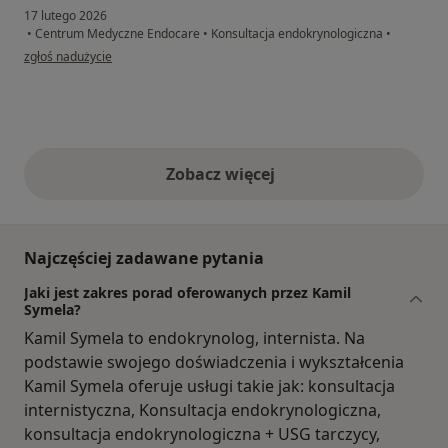
17 lutego 2026
•
Centrum Medyczne Endocare
•
Konsultacja endokrynologiczna
•
w opinii użytkownika Pacjent
zgłoś nadużycie
Zobacz więcej
opinie powyżej
Najczęściej zadawane pytania
Jaki jest zakres porad oferowanych przez Kamil
Symela?
Kamil Symela to endokrynolog, internista. Na
podstawie swojego doświadczenia i wykształcenia
Kamil Symela oferuje usługi takie jak: konsultacja
internistyczna, Konsultacja endokrynologiczna,
konsultacja endokrynologiczna + USG tarczycy,