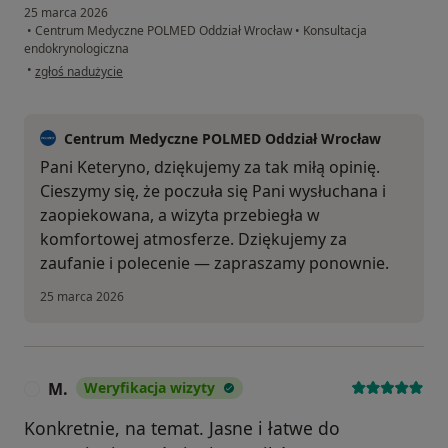
25 marca 2026
•
Centrum Medyczne POLMED Oddział Wrocław
•
Konsultacja
endokrynologiczna
w opinii użytkownika Kateryna
•
zgłoś nadużycie
Centrum Medyczne POLMED Oddział Wrocław
Pani Keteryno, dziękujemy za tak miłą opinię.
Cieszymy się, że poczuła się Pani wysłuchana i
zaopiekowana, a wizyta przebiegła w
komfortowej atmosferze. Dziękujemy za
zaufanie i polecenie — zapraszamy ponownie.
25 marca 2026
M.
Weryfikacja wizyty
M
Konkretnie, na temat. Jasne i łatwe do