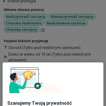
Endokrynologia
Główne obszary pomocy
Nadczynność tarczycy
Niedoczynność tarczycy
Choroba Hashimoto
Nadciśnienie tętnicze
a11y_sr_more_diseases
Choroby tarczycy
+9
Pacjenci których przyjmuję
Dorośli (Tylko pod niektórymi adresami)
Dzieci w wieku od 16 lat (Tylko pod niektórymi
adresami)
Rodzaje konsultacji
Stacjonarne
Zobacz lokalizacje (4)
Zdjęcia i filmy
Szanujemy Twoją prywatność