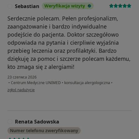
Sebastian
Weryfikacja wizyty
S
Serdecznie polecam. Pełen profesjonalizm,
zaangażowanie i bardzo indywidualne
podejście do pacjenta. Doktor szczegółowo
odpowiada na pytania i cierpliwie wyjaśnia
przebieg leczenia oraz profilaktyki. Bardzo
dziękuję za pomoc i szczerze polecam każdemu,
kto zmaga się z alergiami!
23 czerwca 2026
•
Centrum Medyczne UNIMED
•
konsultacja alergologiczna
•
w opinii użytkownika Sebastian
zgłoś nadużycie
Renata Sadowska
R
Numer telefonu zweryfikowany