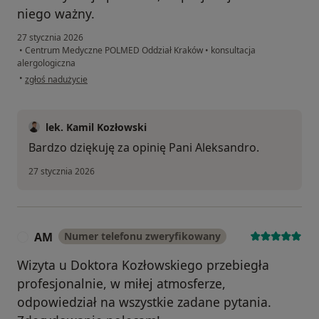
niego ważny.
27 stycznia 2026
•
Centrum Medyczne POLMED Oddział Kraków
•
konsultacja
alergologiczna
w opinii użytkownika Ola
•
zgłoś nadużycie
lek. Kamil Kozłowski
Bardzo dziękuję za opinię Pani Aleksandro.
27 stycznia 2026
AM
Numer telefonu zweryfikowany
A
Wizyta u Doktora Kozłowskiego przebiegła
profesjonalnie, w miłej atmosferze,
odpowiedział na wszystkie zadane pytania.