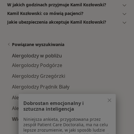
W jakich godzinach przyjmuje Kamil Kozłowski?
Kamil Kozłowski: co mówią pacjenci?
Jakie ubezpieczenia akceptuje Kamil Kozłowski?
Powiązane wyszukiwania
Alergolodzy w pobliżu
Alergolodzy Podgórze
Alergolodzy Grzegórzki
Alergolodzy Prądnik Biały
Alergolodzy Stare Miasto
Dobrostan emocjonalny i
Alergolodzy Krowodrza
sztuczna inteligencja
Więcej (12)
Niniejsza ankieta, przygotowana przez
zespół Patient Care Doctoralia, ma na celu
Więcej w kategorii: Alergolodzy w pobliżu
lepsze zrozumienie, w jaki sposób ludzie