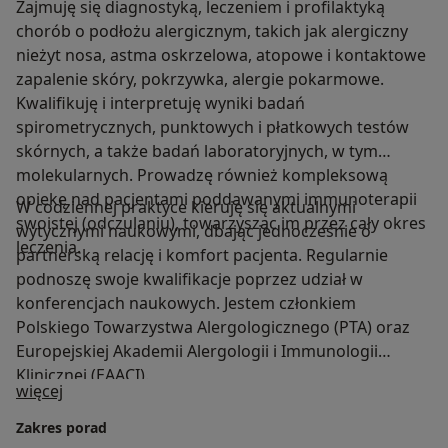
Zajmuję się diagnostyką, leczeniem i profilaktyką
chorób o podłożu alergicznym, takich jak alergiczny
nieżyt nosa, astma oskrzelowa, atopowe i kontaktowe
zapalenie skóry, pokrzywka, alergie pokarmowe.
Kwalifikuję i interpretuję wyniki badań
spirometrycznych, punktowych i płatkowych testów
skórnych, a także badań laboratoryjnych, w tym
molekularnych. Prowadzę również kompleksową
opiekę nad pacjentami poddawanymi immunoterapii
W codziennej praktyce kieruję się aktualnymi
swoistej (odczulaniu), towarzysząc im przez cały okres
wytycznymi naukowymi, dbając jednocześnie o
leczenia.
partnerską relację i komfort pacjenta. Regularnie
podnoszę swoje kwalifikacje poprzez udział w
konferencjach naukowych. Jestem członkiem
Polskiego Towarzystwa Alergologicznego (PTA) oraz
Europejskiej Akademii Alergologii i Immunologii
Klinicznej (EAACI).
O mnie
więcej
Zakres porad