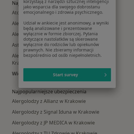
korzystają z narzędzi sztucznej inteligencji
Najczęście leczone choroby
jako wsparcia dla swojego dobrostanu
emocjonalnego i zdrowia psychicznego.
Atopowe zapalenie skóry w Krakowie
Udział w ankiecie jest anonimowy, a wyniki
Alergia w Krakowie
będą analizowane i prezentowane
wyłącznie w formie zbiorczej. Pytania
Alergie skórne w Krakowie
dotyczące nastolatków są skierowane
wyłącznie do rodziców lub opiekunów
Astma w Krakowie
prawnych. Nie zbieramy informacji
bezpośrednio od osób niepełnoletnich.
Alergiczne kontaktowe zapalenie skóry w
Krakowie
Więcej (15)
Start survey
Więcej w kategorii: Najczęście leczone chorob
Najpopularniejsze ubezpieczenia
Alergolodzy z Allianz w Krakowie
Alergolodzy z Signal Iduna w Krakowie
Alergolodzy z JP MEDICA w Krakowie
Alergolodzy z TU Zdrowie w Krakowie