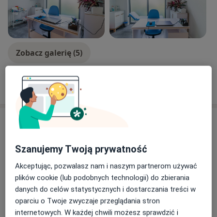
Zobacz galerię (5)
Pokaż więcej
o doświadczeniu
Usługi i ceny
Konsultacja alergologiczna
Umów wizytę
Szanujemy Twoją prywatność
0 zł - 280 zł
Szczegóły
Akceptując, pozwalasz nam i naszym partnerom używać
plików cookie (lub podobnych technologii) do zbierania
Konsultacja alergologiczna +
spirometria z próbą rozkurczową
danych do celów statystycznych i dostarczania treści w
Umów wizytę
320 zł
Szczegóły
oparciu o Twoje zwyczaje przeglądania stron
internetowych. W każdej chwili możesz sprawdzić i