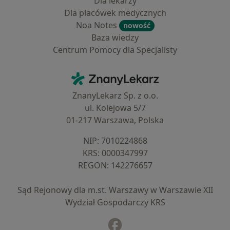
Dla lekarzy
Dla placówek medycznych
Noa Notes
nowość
Baza wiedzy
Centrum Pomocy dla Specjalisty
Kontakt
ZnanyLekarz - Strona główna
ZnanyLekarz Sp. z o.o.
ul. Kolejowa 5/7
01-217 Warszawa, Polska
NIP: ⁠7010224868
KRS: ⁠0000347997
REGON: ⁠142276657
Sąd Rejonowy dla m.st. Warszawy w Warszawie XII
Wydział Gospodarczy KRS
Facebook
otwiera się w nowej karcie