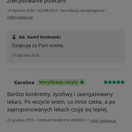
Zdecydowanie polecam!
16 stycznia 2026
•
ALLMEDICA
•
konsultacja alergologiczna
•
w opinii użytkownika AM
zgłoś nadużycie
lek. Kamil Kozłowski
Dziękuję za Pani ocenę.
27 stycznia 2026
Karolina
Weryfikacja wizyty
K
Bardzo konkretny, życzliwy i zaangażowany
lekarz. Po wizycie wiem, co mnie czeka, a po
zaproponowanych lekach czuję się lepiej.
w opinii użytkownika Karo
23 grudnia 2025
•
Centrum Medyczne UNIMED
•
•
zgłoś nadużycie