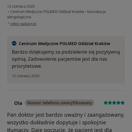
12 czerwca 2026
•
Centrum Medyczne POLMED Oddział Kraków
•
konsultacja
alergologiczna
w opinii użytkownika Alexandre
•
zgłoś nadużycie
Centrum Medyczne POLMED Oddział Kraków
Bardzo dziękujemy za podzielenie się pozytywną
opinią. Zadowolenie pacjentów jest dla nas
priorytetowe.
12 czerwca 2026
Ola
Numer telefonu zweryfikowany
O
Pan doktor jest bardzo uważny i zaangażowany,
wszystko dokładnie dopytuje i spokojnie
tłumaczy. Daje poczucie, że pacjent jest dla