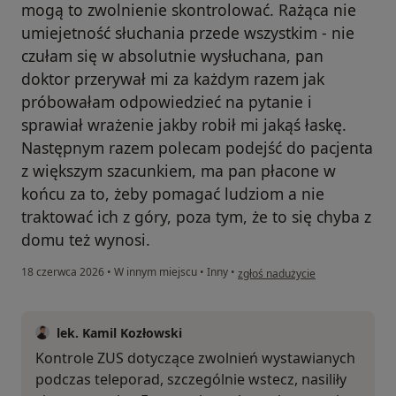
mogą to zwolnienie skontrolować. Rażąca nie
umiejetność słuchania przede wszystkim - nie
czułam się w absolutnie wysłuchana, pan
doktor przerywał mi za każdym razem jak
próbowałam odpowiedzieć na pytanie i
sprawiał wrażenie jakby robił mi jakąś łaskę.
Następnym razem polecam podejść do pacjenta
z większym szacunkiem, ma pan płacone w
końcu za to, żeby pomagać ludziom a nie
traktować ich z góry, poza tym, że to się chyba z
domu też wynosi.
w opinii użytkownika P
18 czerwca 2026
•
W innym miejscu
•
Inny
•
zgłoś nadużycie
lek. Kamil Kozłowski
Kontrole ZUS dotyczące zwolnień wystawianych
podczas teleporad, szczególnie wstecz, nasiliły