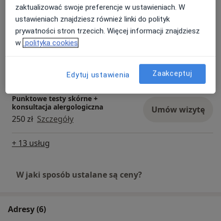
zaktualizować swoje preferencje w ustawieniach. W
Testy alergiczne
Umów wizytę
ustawieniach znajdziesz również linki do polityk
Od 250 zł
Szczegóły
prywatności stron trzecich. Więcej informacji znajdziesz
w
polityka cookies
Spirometria + konsultacja
alergologiczna
Umów wizytę
320 zł
Szczegóły
Zaakceptuj
Edytuj ustawienia
Punktowe testy skórne +
konsultacja alergologiczna
Umów wizytę
250 zł
Szczegóły
+ 13 usług
W jaki sposób ustalane są ceny?
Adresy (6)