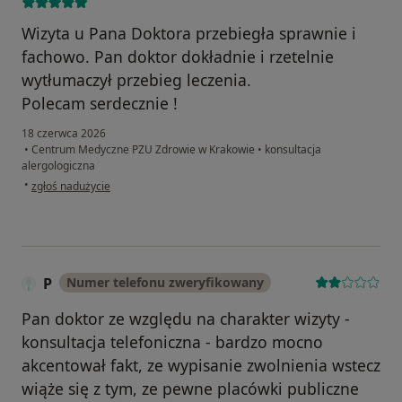
Wizyta u Pana Doktora przebiegła sprawnie i
fachowo. Pan doktor dokładnie i rzetelnie
wytłumaczył przebieg leczenia.
Polecam serdecznie !
18 czerwca 2026
•
Centrum Medyczne PZU Zdrowie w Krakowie
•
konsultacja
alergologiczna
w opinii użytkownika Renata Sadowska
•
zgłoś nadużycie
P
Numer telefonu zweryfikowany
Pan doktor ze względu na charakter wizyty -
konsultacja telefoniczna - bardzo mocno
akcentował fakt, ze wypisanie zwolnienia wstecz
wiąże się z tym, ze pewne placówki publiczne