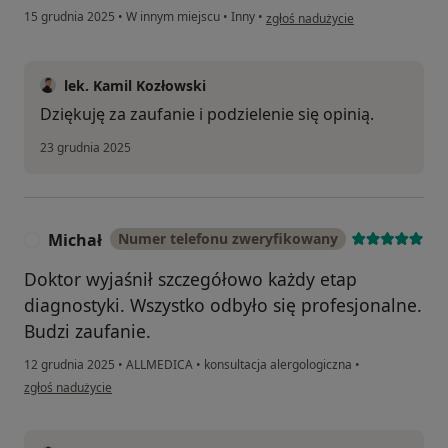
w opinii użytkownika MF
15 grudnia 2025
•
W innym miejscu
•
Inny
•
zgłoś nadużycie
lek. Kamil Kozłowski
Dziękuję za zaufanie i podzielenie się opinią.
23 grudnia 2025
Michał
Numer telefonu zweryfikowany
M
Doktor wyjaśnił szczegółowo każdy etap
diagnostyki. Wszystko odbyło się profesjonalne.
Budzi zaufanie.
12 grudnia 2025
•
ALLMEDICA
•
konsultacja alergologiczna
•
w opinii użytkownika Michał
zgłoś nadużycie