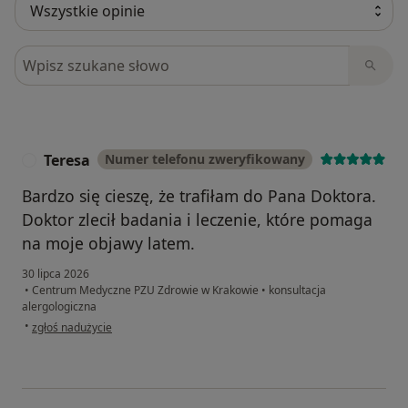
Szukaj w opiniach
Teresa
Numer telefonu zweryfikowany
T
Bardzo się cieszę, że trafiłam do Pana Doktora.
Doktor zlecił badania i leczenie, które pomaga
na moje objawy latem.
30 lipca 2026
•
Centrum Medyczne PZU Zdrowie w Krakowie
•
konsultacja
alergologiczna
w opinii użytkownika Teresa
•
zgłoś nadużycie