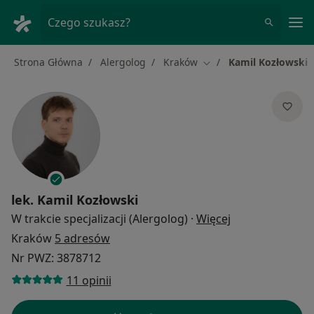
Me
Czego szukasz?
Strona Główna
Alergolog
Kraków
Kamil Kozłowski
Zmień miasto
lek.
Kamil Kozłowski
O specjalizacja
W trakcie specjalizacji (Alergolog)
·
Więcej
Kraków
5 adresów
Nr PWZ: 3878712
11 opinii