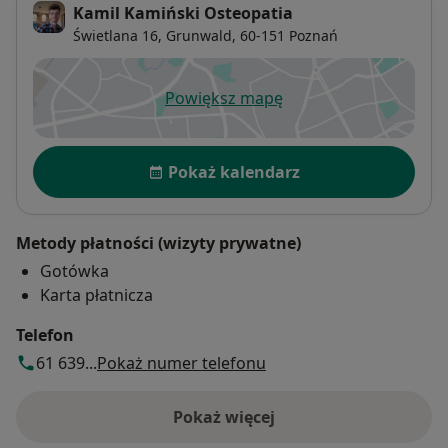
Kamil Kamiński Osteopatia
Świetlana 16,
Grunwald
, 60-151
Poznań
Powiększ mapę
otwiera się w nowej karcie
Dostępność
Pokaż kalendarz
Metody płatności (wizyty prywatne)
Gotówka
Karta płatnicza
Telefon
61 639...
Pokaż numer telefonu
Pokaż więcej
o adresie