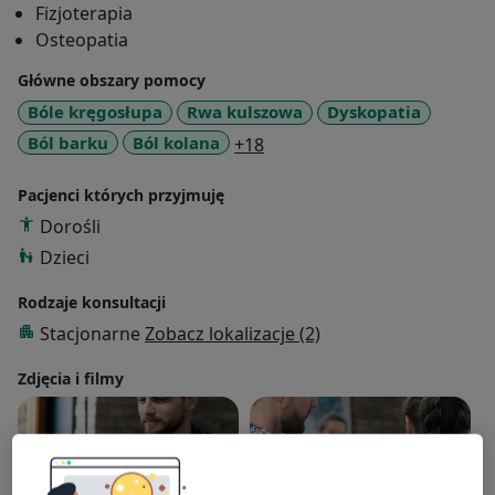
Fizjoterapia
Osteopatia
Główne obszary pomocy
Bóle kręgosłupa
Rwa kulszowa
Dyskopatia
a11y_sr_more_diseases
Ból barku
Ból kolana
+18
Pacjenci których przyjmuję
Dorośli
Dzieci
Rodzaje konsultacji
Stacjonarne
Zobacz lokalizacje (2)
Zdjęcia i filmy