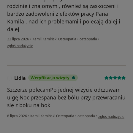
rodzinie i znajomym , również są zaskoczeni i
bardzo zadowoleni z efektów pracy Pana
Kamila , nad ich problemami i polecają dalej i
dalej
22 lipca 2026
•
Kamil Kamiński Osteopatia
•
osteopatia
•
w opinii użytkownika Natalia
zgłoś nadużycie
Lidia
Weryfikacja wizyty
L
Szczerze polecamPo jednej wizycie odczuwam
ulgę Noc przespana bez bólu przy przewracaniu
się z boku na bok
w opinii użytkownika 
8 lipca 2026
•
Kamil Kamiński Osteopatia
•
osteopatia
•
zgłoś nadużycie