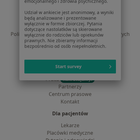
emocjonalnego i zdrowia psychicznego.
Regulamin
Udział w ankiecie jest anonimowy, a wyniki
będą analizowane i prezentowane
Polityka prywatności pacjentów
wyłącznie w formie zbiorczej. Pytania
Polityka prywatności profesjonalistów
dotyczące nastolatków są skierowane
Polityka prywatności dla profesjonalistów, których
wyłącznie do rodziców lub opiekunów
prawnych. Nie zbieramy informacji
dane pozyskaliśmy samodzielnie
bezpośrednio od osób niepełnoletnich.
Polityka cookies
Jak działają wyniki wyszukiwania
Dostępność
Start survey
O nas
Praca
Rekrutujemy!
Partnerzy
Centrum prasowe
Kontakt
Dla pacjentów
Lekarze
Placówki medyczne