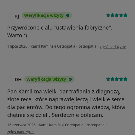
uj
Weryfikacja wizyty
U
Przywrócone ciału "ustawienia fabryczne".
Warto :)
w opinii użytkownika 
1 lipca 2026
•
Kamil Kamiński Osteopatia
•
osteopatia
•
zgłoś nadużycie
DH
Weryfikacja wizyty
D
Pan Kamil ma wielki dar trafiania z diagnozą,
złote ręce, które naprawdę leczą i wielkie serce
dla pacjentów. Do tego ogromną wiedzą, która
chętnie się dzieli. Serdecznie polecam.
16 czerwca 2026
•
Kamil Kamiński Osteopatia
•
osteopatia
•
w opinii użytkownika DH
zgłoś nadużycie