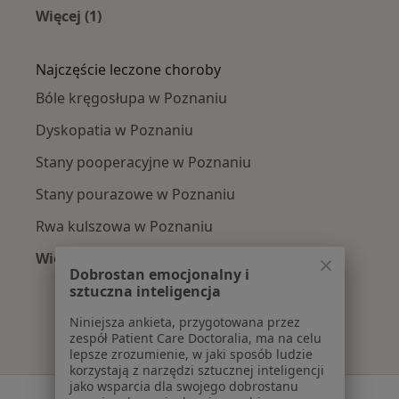
Więcej (1)
Więcej w kategorii: Osteopaci w pobliżu
Najczęście leczone choroby
Bóle kręgosłupa w Poznaniu
Dyskopatia w Poznaniu
Stany pooperacyjne w Poznaniu
Stany pourazowe w Poznaniu
Rwa kulszowa w Poznaniu
Więcej (15)
Dobrostan emocjonalny i
Więcej w kategorii: Najczęście leczone chorob
sztuczna inteligencja
Niniejsza ankieta, przygotowana przez
zespół Patient Care Doctoralia, ma na celu
lepsze zrozumienie, w jaki sposób ludzie
korzystają z narzędzi sztucznej inteligencji
jako wsparcia dla swojego dobrostanu
Serwis