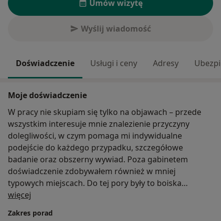
Umów wizytę
Wyślij wiadomość
Doświadczenie
Usługi i ceny
Adresy
Ubezpi
Moje doświadczenie
W pracy nie skupiam się tylko na objawach – przede
wszystkim interesuje mnie znalezienie przyczyny
dolegliwości, w czym pomaga mi indywidualne
podejście do każdego przypadku, szczegółowe
badanie oraz obszerny wywiad. Poza gabinetem
doświadczenie zdobywałem również w mniej
typowych miejscach. Do tej pory były to boiska
O mnie
piłkarskie, placówki medyczne w Finlandii, oraz
więcej
kirgiskie jurty, a na pewno na tym się nie skończy ;)
Zakres porad