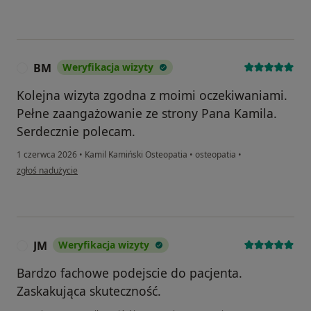
BM
Weryfikacja wizyty
B
Kolejna wizyta zgodna z moimi oczekiwaniami.
Pełne zaangażowanie ze strony Pana Kamila.
Serdecznie polecam.
1 czerwca 2026
•
Kamil Kamiński Osteopatia
•
osteopatia
•
w opinii użytkownika BM
zgłoś nadużycie
JM
Weryfikacja wizyty
J
Bardzo fachowe podejscie do pacjenta.
Zaskakująca skuteczność.