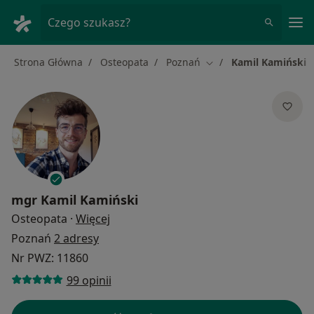
Me
Czego szukasz?
Strona Główna
Osteopata
Poznań
Kamil Kamiński
Zmień miasto
mgr
Kamil Kamiński
O specjalizacjach
Osteopata
·
Więcej
Poznań
2 adresy
Nr PWZ: 11860
99 opinii