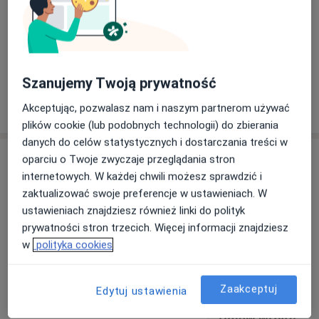
Zobacz galerię (5)
Szanujemy Twoją prywatność
Pokaż więcej
Akceptując, pozwalasz nam i naszym partnerom używać
o doświadczeniu
plików cookie (lub podobnych technologii) do zbierania
danych do celów statystycznych i dostarczania treści w
Usługi i ceny
oparciu o Twoje zwyczaje przeglądania stron
internetowych. W każdej chwili możesz sprawdzić i
Konsultacja fizjoterapeutyczna
zaktualizować swoje preferencje w ustawieniach. W
Umów wizytę
200 zł - 230 zł
Szczegóły
ustawieniach znajdziesz również linki do polityk
prywatności stron trzecich. Więcej informacji znajdziesz
w
polityka cookies
Osteopatia
Umów wizytę
200 zł - 230 zł
Szczegóły
Zaakceptuj
Edytuj ustawienia
Osteopatia dziecięca
Umów wizytę