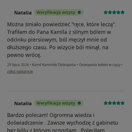
Natalia
Weryfikacja wizyty
N
Można śmiało powiedzieć "ręce, które leczą".
Trafiłam do Pana Kamila z silnym bólem w
odcinku piersiowym, ból męczył mnie od
dłuższego czasu. Po wizycie ból minął, na
pewno wrócę.
29 lipca 2026
•
Kamil Kamiński Osteopatia
•
Osteopatia kobiet w ciąży
•
w opinii użytkownika Natalia
zgłoś nadużycie
Natalia
Weryfikacja wizyty
N
Bardzo polecam! Ogromna wiedza i
doświadczenie . Zawsze wychodzę z gabinetu
bez bólu z którym przyszlam . Poleciłam