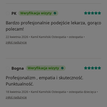
PK
Weryfikacja wizyty
P
Bardzo profesjonalnie podejście lekarza, gorąco
polecam!
22 kwietnia 2026
•
Kamil Kamiński Osteopatia
•
osteopatia
•
w opinii użytkownika PK
zgłoś nadużycie
Bogna
Weryfikacja wizyty
B
Profesjonalizm , empatia i skuteczność.
Punktualność.
18 kwietnia 2026
•
Kamil Kamiński Osteopatia
•
osteopatia dziecięca
•
w opinii użytkownika Bogna
zgłoś nadużycie