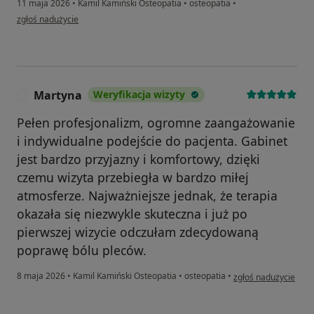
11 maja 2026
•
Kamil Kamiński Osteopatia
•
osteopatia
•
w opinii użytkownika JM
zgłoś nadużycie
Martyna
Weryfikacja wizyty
M
Pełen profesjonalizm, ogromne zaangażowanie
i indywidualne podejście do pacjenta. Gabinet
jest bardzo przyjazny i komfortowy, dzięki
czemu wizyta przebiegła w bardzo miłej
atmosferze. Najważniejsze jednak, że terapia
okazała się niezwykle skuteczna i już po
pierwszej wizycie odczułam zdecydowaną
poprawę bólu pleców.
w opinii użytkownik
8 maja 2026
•
Kamil Kamiński Osteopatia
•
osteopatia
•
zgłoś nadużycie