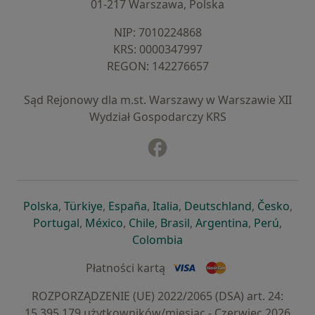
01-217 Warszawa, Polska
NIP: ⁠7010224868
KRS: ⁠0000347997
REGON: ⁠142276657
Sąd Rejonowy dla m.st. Warszawy w Warszawie XII
Wydział Gospodarczy KRS
Facebook
otwiera się w nowej karcie
otwiera się w nowej karcie
otwiera się w nowej karcie
otwiera się w nowej karcie
otwiera się w nowej karci
otwiera się
otwi
Polska
,
Türkiye
,
España
,
Italia
,
Deutschland
,
Česko
,
otwiera się w nowej karcie
otwiera się w nowej karcie
otwiera się w nowej karcie
otwiera się w nowej kar
otwiera się 
otwier
Portugal
,
México
,
Chile
,
Brasil
,
Argentina
,
Perú
,
otwiera się w nowej karc
Colombia
Płatności kartą
ROZPORZĄDZENIE (UE) 2022/2065 (DSA) art. 24:
15.395.179 użytkowników/miesiąc - Czerwiec 2026