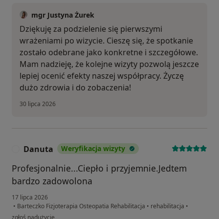
mgr Justyna Żurek
Dziękuję za podzielenie się pierwszymi
wrażeniami po wizycie. Cieszę się, że spotkanie
zostało odebrane jako konkretne i szczegółowe.
Mam nadzieję, że kolejne wizyty pozwolą jeszcze
lepiej ocenić efekty naszej współpracy. Życzę
dużo zdrowia i do zobaczenia!
30 lipca 2026
Danuta
Weryfikacja wizyty
D
Profesjonalnie...Ciepło i przyjemnie.Jedtem
bardzo zadowolona
17 lipca 2026
•
Barteczko Fizjoterapia Osteopatia Rehabilitacja
•
rehabilitacja
•
w opinii użytkownika Danuta
zgłoś nadużycie