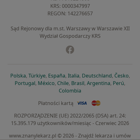
KRS: ⁠0000347997
REGON: ⁠142276657
Sąd Rejonowy dla m.st. Warszawy w Warszawie XII
Wydział Gospodarczy KRS
Facebook
otwiera się w nowej karcie
otwiera się w nowej karcie
otwiera się w nowej karcie
otwiera się w nowej karcie
otwiera się w nowej karci
otwiera się
otwi
Polska
,
Türkiye
,
España
,
Italia
,
Deutschland
,
Česko
,
otwiera się w nowej karcie
otwiera się w nowej karcie
otwiera się w nowej karcie
otwiera się w nowej kar
otwiera się 
otwier
Portugal
,
México
,
Chile
,
Brasil
,
Argentina
,
Perú
,
otwiera się w nowej karc
Colombia
Płatności kartą
ROZPORZĄDZENIE (UE) 2022/2065 (DSA) art. 24:
15.395.179 użytkowników/miesiąc - Czerwiec 2026
www.znanylekarz.pl © 2026 - Znajdź lekarza i umów