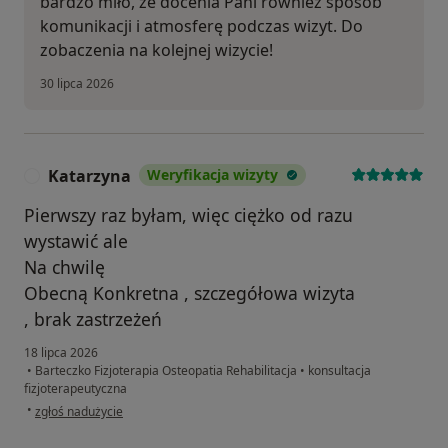
bardzo miło, że docenia Pani również sposób
komunikacji i atmosferę podczas wizyt. Do
zobaczenia na kolejnej wizycie!
30 lipca 2026
Katarzyna
Weryfikacja wizyty
K
Pierwszy raz byłam, więc ciężko od razu
wystawić ale
Na chwilę
Obecną Konkretna , szczegółowa wizyta
, brak zastrzeżeń
18 lipca 2026
•
Barteczko Fizjoterapia Osteopatia Rehabilitacja
•
konsultacja
fizjoterapeutyczna
w opinii użytkownika Katarzyna
•
zgłoś nadużycie