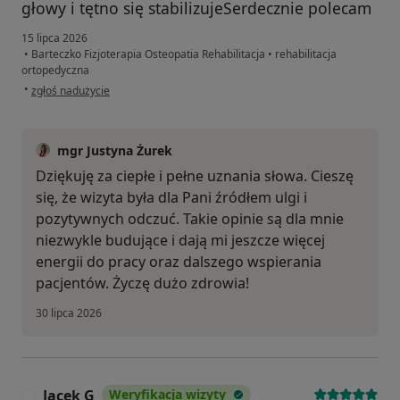
głowy i tętno się stabilizujeSerdecznie polecam
15 lipca 2026
•
Barteczko Fizjoterapia Osteopatia Rehabilitacja
•
rehabilitacja
ortopedyczna
w opinii użytkownika Elka
•
zgłoś nadużycie
mgr Justyna Żurek
Dziękuję za ciepłe i pełne uznania słowa. Cieszę
się, że wizyta była dla Pani źródłem ulgi i
pozytywnych odczuć. Takie opinie są dla mnie
niezwykle budujące i dają mi jeszcze więcej
energii do pracy oraz dalszego wspierania
pacjentów. Życzę dużo zdrowia!
30 lipca 2026
Jacek G
Weryfikacja wizyty
J