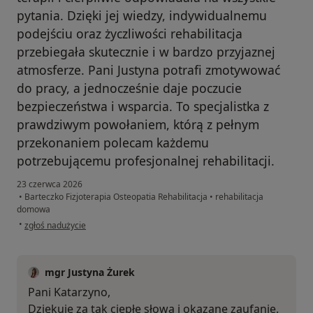
pytania. Dzięki jej wiedzy, indywidualnemu
podejściu oraz życzliwości rehabilitacja
przebiegała skutecznie i w bardzo przyjaznej
atmosferze. Pani Justyna potrafi zmotywować
do pracy, a jednocześnie daje poczucie
bezpieczeństwa i wsparcia. To specjalistka z
prawdziwym powołaniem, którą z pełnym
przekonaniem polecam każdemu
potrzebującemu profesjonalnej rehabilitacji.
23 czerwca 2026
•
Barteczko Fizjoterapia Osteopatia Rehabilitacja
•
rehabilitacja
domowa
w opinii użytkownika Katarzyna.
•
zgłoś nadużycie
mgr Justyna Żurek
Pani Katarzyno,
Dziękuję za tak ciepłe słowa i okazane zaufanie.