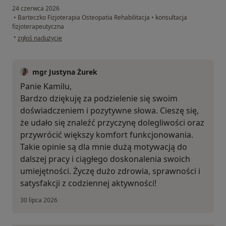
24 czerwca 2026
•
Barteczko Fizjoterapia Osteopatia Rehabilitacja
•
konsultacja
fizjoterapeutyczna
w opinii użytkownika Kamil
•
zgłoś nadużycie
mgr Justyna Żurek
Panie Kamilu,
Bardzo dziękuję za podzielenie się swoim
doświadczeniem i pozytywne słowa. Cieszę się,
że udało się znaleźć przyczynę dolegliwości oraz
przywrócić większy komfort funkcjonowania.
Takie opinie są dla mnie dużą motywacją do
dalszej pracy i ciągłego doskonalenia swoich
umiejętności. Życzę dużo zdrowia, sprawności i
satysfakcji z codziennej aktywności!
30 lipca 2026