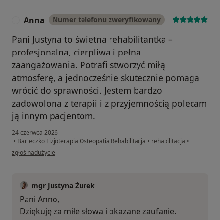
Anna
Numer telefonu zweryfikowany
A
Pani Justyna to świetna rehabilitantka –
profesjonalna, cierpliwa i pełna
zaangażowania. Potrafi stworzyć miłą
atmosferę, a jednocześnie skutecznie pomaga
wrócić do sprawności. Jestem bardzo
zadowolona z terapii i z przyjemnością polecam
ją innym pacjentom.
24 czerwca 2026
•
Barteczko Fizjoterapia Osteopatia Rehabilitacja
•
rehabilitacja
•
w opinii użytkownika Anna
zgłoś nadużycie
mgr Justyna Żurek
Pani Anno,
Dziękuję za miłe słowa i okazane zaufanie.