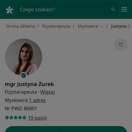
Me
Czego szukasz?
Strona Główna
Fizjoterapeuta
Mysłowice
Justyna Ż
Zmień miasto
mgr
Justyna Żurek
O specjalizacjach
Fizjoterapeuta
·
Więcej
Mysłowice
1 adres
Nr PWZ: 86801
19 opinii