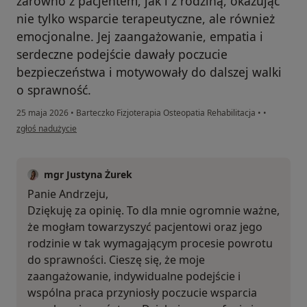
zarówno z pacjentem, jak i z rodziną, okazując
nie tylko wsparcie terapeutyczne, ale również
emocjonalne. Jej zaangażowanie, empatia i
serdeczne podejście dawały poczucie
bezpieczeństwa i motywowały do dalszej walki
o sprawność.
25 maja 2026
•
Barteczko Fizjoterapia Osteopatia Rehabilitacja
•
•
w opinii użytkownika Pan Andrzej
zgłoś nadużycie
mgr Justyna Żurek
Panie Andrzeju,
Dziękuję za opinię. To dla mnie ogromnie ważne,
że mogłam towarzyszyć pacjentowi oraz jego
rodzinie w tak wymagającym procesie powrotu
do sprawności. Cieszę się, że moje
zaangażowanie, indywidualne podejście i
wspólna praca przyniosły poczucie wsparcia