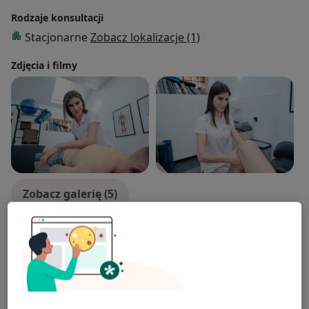
Rodzaje konsultacji
Stacjonarne
Zobacz lokalizacje (1)
Zdjęcia i filmy
Zobacz galerię (5)
Płatność online akceptowana
Oszczędź swój czas przed wizytą.