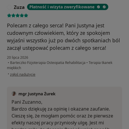
Zuza
Płatność i wizyta zweryfikowane
Z
Polecam z całego serca! Pani Justyna jest
cudownym człowiekiem, który ze spokojem
wyjaśni wszystko już po dwóch spotkaniach ból
zaczął ustępować polecam z całego serca!
20 lipca 2026
•
Barteczko Fizjoterapia Osteopatia Rehabilitacja
•
Terapia tkanek
miękkich
w opinii użytkownika Zuza
•
zgłoś nadużycie
mgr Justyna Żurek
Pani Zuzanno,
Bardzo dziękuję za opinię i okazane zaufanie.
Cieszę się, że mogłam pomóc oraz że pierwsze
efekty naszej pracy przyniosły ulgę. Jest mi