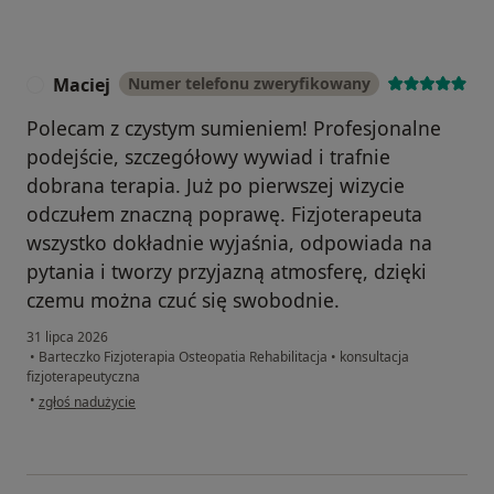
Maciej
Numer telefonu zweryfikowany
M
Polecam z czystym sumieniem! Profesjonalne
podejście, szczegółowy wywiad i trafnie
dobrana terapia. Już po pierwszej wizycie
odczułem znaczną poprawę. Fizjoterapeuta
wszystko dokładnie wyjaśnia, odpowiada na
pytania i tworzy przyjazną atmosferę, dzięki
czemu można czuć się swobodnie.
31 lipca 2026
•
Barteczko Fizjoterapia Osteopatia Rehabilitacja
•
konsultacja
fizjoterapeutyczna
w opinii użytkownika Maciej
•
zgłoś nadużycie