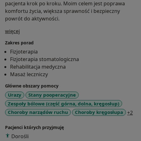
pacjenta krok po kroku. Moim celem jest poprawa
komfortu życia, większa sprawność i bezpieczny
powrót do aktywności.
O mnie
więcej
Zakres porad
Fizjoterapia
Fizjoterapia stomatologiczna
Rehabilitacja medyczna
Masaż leczniczy
Główne obszary pomocy
Urazy
Stany pooperacyjne
Zespoły bólowe (część górna, dolna, kręgosłup)
a11
Choroby narządów ruchu
Choroby kręgosłupa
+2
Pacjenci których przyjmuję
Dorośli