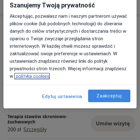
Pokaż więcej
o doświadczeniu
Szanujemy Twoją prywatność
Akceptując, pozwalasz nam i naszym partnerom używać
plików cookie (lub podobnych technologii) do zbierania
Usługi i ceny
danych do celów statystycznych i dostarczania treści w
Konsultacja fizjoterapeutyczna
oparciu o Twoje zwyczaje przeglądania stron
Umów wizytę
200 zł
Szczegóły
internetowych. W każdej chwili możesz sprawdzić i
zaktualizować swoje preferencje w ustawieniach. W
ustawieniach znajdziesz również linki do polityk
Napięciowe bóle głowy
Umów wizytę
prywatności stron trzecich. Więcej informacji znajdziesz
200 zł
Szczegóły
w
polityka cookies
Terapia tkanek miękkich
Umów wizytę
Zaakceptuj
Edytuj ustawienia
200 zł
Szczegóły
Terapia stawów skroniowo-
żuchwowych
Umów wizytę
200 zł
Szczegóły