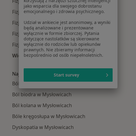
korzystają z narzędzi sztucznej inteligencji
Fizjoterapeuci w Katowicach
jako wsparcia dla swojego dobrostanu
emocjonalnego i zdrowia psychicznego.
Fizjoterapeuci w Gliwicach
Udział w ankiecie jest anonimowy, a wyniki
Fizjoterapeuci w Bielsku-Białej
będą analizowane i prezentowane
wyłącznie w formie zbiorczej. Pytania
Fizjoterapeuci w Sosnowcu
dotyczące nastolatków są skierowane
wyłącznie do rodziców lub opiekunów
Fizjoterapeuci w Chorzowie
prawnych. Nie zbieramy informacji
bezpośrednio od osób niepełnoletnich.
Więcej (14)
Więcej w kategorii: W pobliżu Mysłowic
Najczęście leczone choroby
Start survey
Ból barku w Mysłowicach
Ból biodra w Mysłowicach
Ból kolana w Mysłowicach
Bóle kręgosłupa w Mysłowicach
Dyskopatia w Mysłowicach