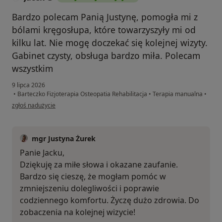
Bardzo polecam Panią Justynę, pomogła mi z
bólami kręgosłupa, które towarzyszyły mi od
kilku lat. Nie mogę doczekać się kolejnej wizyty.
Gabinet czysty, obsługa bardzo miła. Polecam
wszystkim
9 lipca 2026
•
Barteczko Fizjoterapia Osteopatia Rehabilitacja
•
Terapia manualna
•
w opinii użytkownika Jacek G
zgłoś nadużycie
mgr Justyna Żurek
Panie Jacku,
Dziękuję za miłe słowa i okazane zaufanie.
Bardzo się cieszę, że mogłam pomóc w
zmniejszeniu dolegliwości i poprawie
codziennego komfortu. Życzę dużo zdrowia. Do
zobaczenia na kolejnej wizycie!