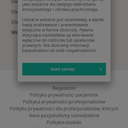
Dietetycy z INTER Polska w Warszawie
jako wsparcia dla swojego dobrostanu
emocjonalnego i zdrowia psychicznego.
Dietetycy z Signal Iduna w Warszawie
Udział w ankiecie jest anonimowy, a wyniki
Dietetycy z Compensa w Warszawie
będą analizowane i prezentowane
wyłącznie w formie zbiorczej. Pytania
Więcej (10)
dotyczące nastolatków są skierowane
Więcej w kategorii: Najpopularniejsze ubezpi
wyłącznie do rodziców lub opiekunów
prawnych. Nie zbieramy informacji
bezpośrednio od osób niepełnoletnich.
Start survey
Serwis
Regulamin
Polityka prywatności pacjentów
Polityka prywatności profesjonalistów
Polityka prywatności dla profesjonalistów, których
dane pozyskaliśmy samodzielnie
Polityka cookies