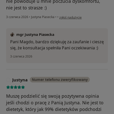
nie powoduje u mnie poczucia dyskomfortu,
nie jest to strasze :)
w opinii użytkownika Magda
3 czerwca 2026
•
Justyna Piasecka
•
•
zgłoś nadużycie
mgr Justyna Piasecka
Pani Magdo, bardzo dziękuję za zaufanie i cieszę
się, że konsultacja spełniła Pani oczekiwania :)
3 czerwca 2026
Justyna
Numer telefonu zweryfikowany
J
Muszę podzielić się swoją pozytywna opinia
jeśli chodzi o pracę z Panią Justyna. Nie jest to
dietetyk, który jak 99% dietetyków podchodzi