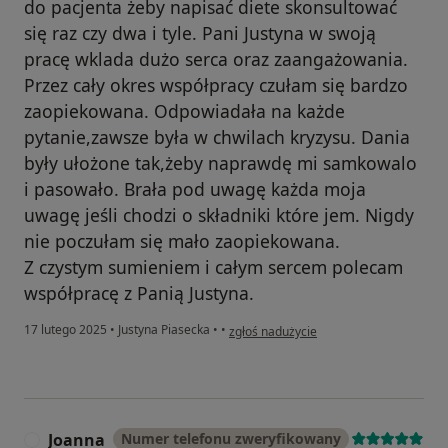
do pacjenta żeby napisać diete skonsultować
się raz czy dwa i tyle. Pani Justyna w swoją
pracę wklada dużo serca oraz zaangażowania.
Przez cały okres współpracy czułam się bardzo
zaopiekowana. Odpowiadała na każde
pytanie,zawsze była w chwilach kryzysu. Dania
były ułożone tak,żeby naprawdę mi samkowalo
i pasowało. Brała pod uwagę każda moja
uwagę jeśli chodzi o składniki które jem. Nigdy
nie poczułam się mało zaopiekowana.
Z czystym sumieniem i całym sercem polecam
współpracę z Panią Justyna.
w opinii użytkownika Justyna
17 lutego 2025
•
Justyna Piasecka
•
•
zgłoś nadużycie
Joanna
Numer telefonu zweryfikowany
J