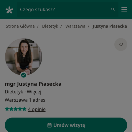
Me
Czego szukasz?
Strona Główna
Dietetyk
Warszawa
Justyna Piasecka
mgr
Justyna Piasecka
O specjalizacjach
Dietetyk
·
Więcej
Warszawa
1 adres
4 opinie
Umów wizytę