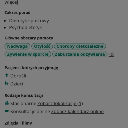
a11y_sr_treatment_approach
więcej
Zakres porad
Dietetyk sportowy
Psychodietetyk
Główne obszary pomocy
Nadwaga
Otyłość
Choroby dietozależne
a11y_s
Żywienie w sporcie
Zaburzenia odżywiania
+8
Pacjenci których przyjmuję
Dorośli
Dzieci
Rodzaje konsultacji
Stacjonarne
Zobacz lokalizacje (1)
Konsultacje online
Zobacz kalendarz online
Zdjęcia i filmy