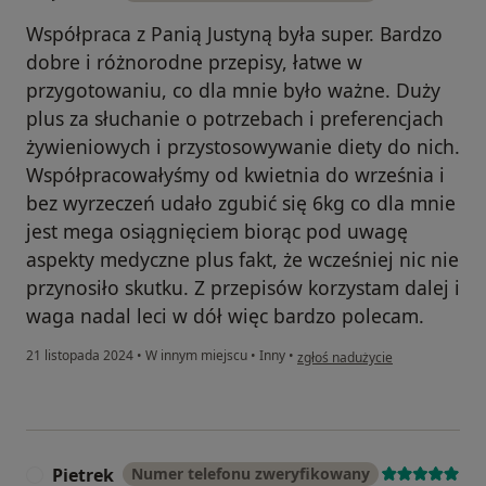
Współpraca z Panią Justyną była super. Bardzo
dobre i różnorodne przepisy, łatwe w
przygotowaniu, co dla mnie było ważne. Duży
plus za słuchanie o potrzebach i preferencjach
żywieniowych i przystosowywanie diety do nich.
Współpracowałyśmy od kwietnia do września i
bez wyrzeczeń udało zgubić się 6kg co dla mnie
jest mega osiągnięciem biorąc pod uwagę
aspekty medyczne plus fakt, że wcześniej nic nie
przynosiło skutku. Z przepisów korzystam dalej i
waga nadal leci w dół więc bardzo polecam.
w opinii użytkownika Joanna
21 listopada 2024
•
W innym miejscu
•
Inny
•
zgłoś nadużycie
Pietrek
Numer telefonu zweryfikowany
P