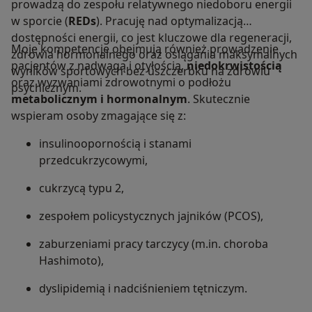
prowadzą do zespołu relatywnego niedoboru energii
w sporcie (
REDs
). Pracuję nad optymalizacją
dostępności energii, co jest kluczowe dla regeneracji,
Moje kompetencje obejmują również prowadzenie
zdrowia hormonalnego oraz osiągania maksymalnych
pacjentów z nadwagą i otyłością,
niedokrwistością
wyników sportowych bez uszczerbku na zdrowiu
oraz wyzwaniami zdrowotnymi o podłożu
psychicznym.
metabolicznym i hormonalnym
. Skutecznie
wspieram osoby zmagające się z:
insulinoopornością i stanami
przedcukrzycowymi,
cukrzycą typu 2,
zespołem policystycznych jajników (PCOS),
zaburzeniami pracy tarczycy (m.in. choroba
Hashimoto),
dyslipidemią i nadciśnieniem tętniczym.