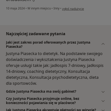
w opinii użytkownika Pietrek
10 maja 2024
•
W innym miejscu
•
Inny
•
zgłoś nadużycie
Najczęściej zadawane pytania
Jaki jest zakres porad oferowanych przez Justyna
Piasecka?
Justyna Piasecka to dietetyk. Na podstawie swojego
doświadczenia i wykształcenia Justyna Piasecka
oferuje usługi takie jak: jadłospis 7-dniowy, jadłospis
14-dniowy, coaching dietetyczny, Konsultacja
dietetyczna, Konsultacja psychodietetyczna, dieta
dla sportowców.
Gdzie Justyna Piasecka ma swój gabinet?
Czy Justyna Piasecka przyjmuje online, bez
konieczności pojawiania się w placówce?
Jak Justyna Piasecka akceptuje płatności po wizycie?