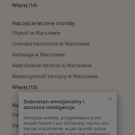
Więcej (14)
Więcej w kategorii: Dietetycy w pobliżu
Najczęście leczone choroby
Otyłość w Warszawie
Choroba Hashimoto w Warszawie
Nadwaga w Warszawie
Nadciśnienie tętnicze w Warszawie
Niedoczynność tarczycy w Warszawie
Więcej (15)
Więcej w kategorii: Najczęście leczone chorob
Dobrostan emocjonalny i
Najpopularniejsze ubezpieczenia
sztuczna inteligencja
Dietetycy z Medicover w Warszawie
Niniejsza ankieta, przygotowana przez
zespół Patient Care Doctoralia, ma na celu
Dietetycy z Allianz w Warszawie
lepsze zrozumienie, w jaki sposób ludzie
korzystają z narzędzi sztucznej inteligencji