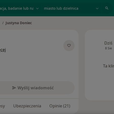
acja, badanie lub nazwisko
miasto lub dzielnica
Justyna Doniec
mień miasto
Dziś
8 Sie
O specjalizacjach
cej
Ta kl
Wyślij wiadomość
esy
Ubezpieczenia
Opinie (21)