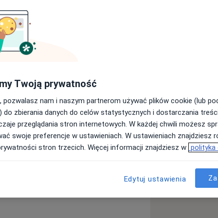
nych w Zabrzu Śląskiego
e ukończyłam w 2014 roku, następnie
im Centrum Onkologii w Dąbrowie
ląskim Centrum Zdrowia Dziecka w
iologii Dziecięcej oraz z Oddziałem
my Twoją prywatność
odka. W 2023 roku ukończyłam
, pozwalasz nam i naszym partnerom używać plików cookie (lub p
ziedzinie kardiologii dziecięcej. W mojej
) do zbierania danych do celów statystycznych i dostarczania treśc
yka i leczenie wad wrodzonych serca u
zaje przeglądania stron internetowych. W każdej chwili możesz spr
tmu serca u dzieci, jak również
wać swoje preferencje w ustawieniach. W ustawieniach znajdziesz ró
 układu sercowo-naczyniowego.
prywatności stron trzecich. Więcej informacji znajdziesz w
polityka
zmerów nad sercem, bólu w klatce
ieku dziecięcego
ienia tętniczego u dzieci i młodzieży.
diseases
ardiologicznego, stale pogłębiam
Za
Edytuj ustawienia
nalących dla lekarzy oraz