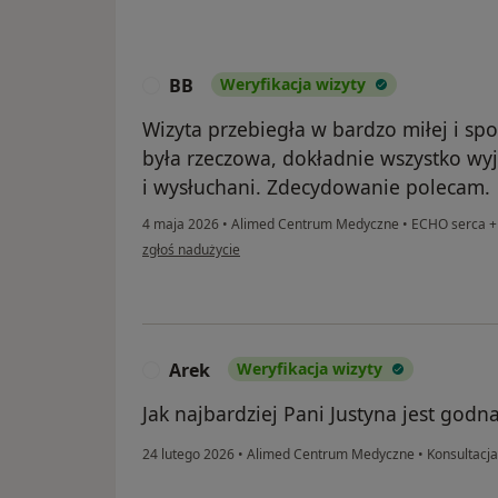
BB
Weryfikacja wizyty
B
Wizyta przebiegła w bardzo miłej i sp
była rzeczowa, dokładnie wszystko wyj
i wysłuchani. Zdecydowanie polecam.
4 maja 2026
•
Alimed Centrum Medyczne
•
ECHO serca + 
w opinii użytkownika BB
zgłoś nadużycie
Arek
Weryfikacja wizyty
A
Jak najbardziej Pani Justyna jest godn
24 lutego 2026
•
Alimed Centrum Medyczne
•
Konsultacja