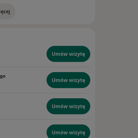
ęcej
doświadczeniu
Umów wizytę
ego
Umów wizytę
Umów wizytę
Umów wizytę