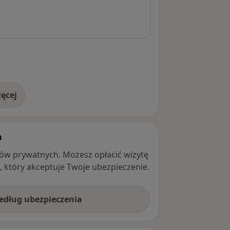
ęcej
adresie
h
ntów prywatnych. Możesz opłacić wizytę
ę, który akceptuje Twoje ubezpieczenie.
według ubezpieczenia