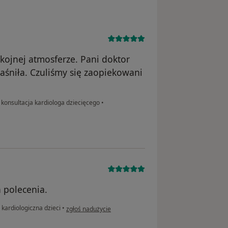
okojnej atmosferze. Pani doktor
aśniła. Czuliśmy się zaopiekowani
konsultacja kardiologa dziecięcego
•
a polecenia.
w opinii użytkownika Arek
 kardiologiczna dzieci
•
zgłoś nadużycie