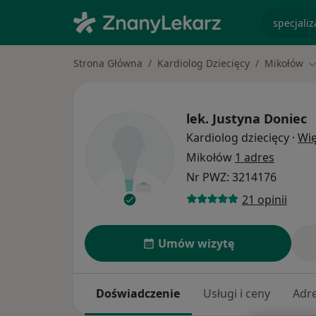
specjaliz
Strona Główna
Kardiolog Dziecięcy
Mikołów
Z
lek.
Justyna Doniec
Kardiolog dziecięcy
·
Wię
Mikołów
1 adres
Nr PWZ: 3214176
21 opinii
Umów wizytę
Doświadczenie
Usługi i ceny
Adr