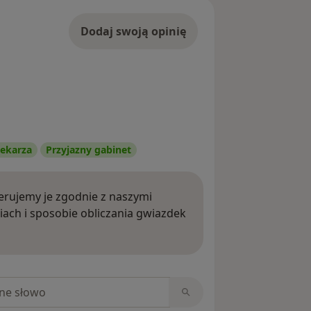
Dodaj swoją opinię
ekarza
Przyjazny gabinet
rujemy je zgodnie z naszymi
iach i sposobie obliczania gwiazdek
ięcej o opiniach
niach