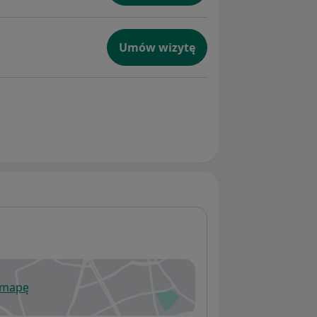
Umów wizytę
 mapę
wiera się w nowej karcie