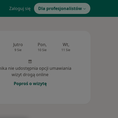
Zaloguj się
Dla profesjonalistów
Jutro
Pon,
Wt,
Śr,
Czw
9 Sie
10 Sie
11 Sie
12 Sie
13 Si
inika nie udostępnia opcji umawiania
wizyt drogą online
Poproś o wizytę