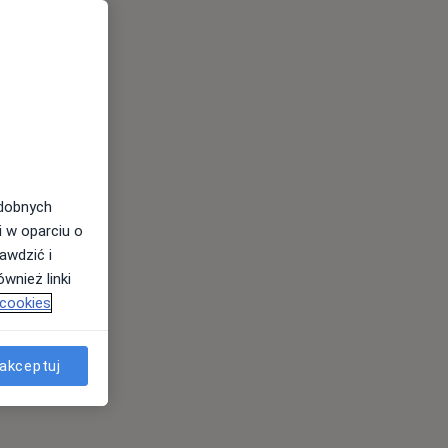
odobnych
i w oparciu o
awdzić i
wnież linki
 cookies
akceptuj