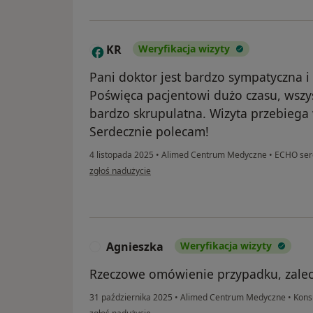
KR
Weryfikacja wizyty
K
Pani doktor jest bardzo sympatyczna i
Poświęca pacjentowi dużo czasu, wszys
bardzo skrupulatna. Wizyta przebiega 
Serdecznie polecam!
4 listopada 2025
•
Alimed Centrum Medyczne
•
ECHO serc
w opinii użytkownika KR
zgłoś nadużycie
Agnieszka
Weryfikacja wizyty
A
Rzeczowe omówienie przypadku, zalec
31 października 2025
•
Alimed Centrum Medyczne
•
Konsu
w opinii użytkownika Agnieszka