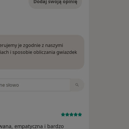
Dodaj swoją opinię
rujemy je zgodnie z naszymi
iach i sposobie obliczania gwiazdek
ięcej o opiniach
niach
wana, empatyczna i bardzo