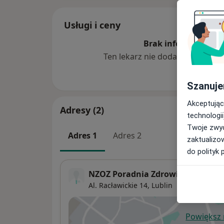
Usługi i ceny
Brak informacji o u
Ten lekarz nie dodał jeszcze inf
Szanuje
Akceptując
Adresy (2)
technologii
Twoje zwyc
Adres 1
Adres 2
zaktualizo
do polityk 
NZOZ Poradnia Zdrowia KUL
Al. Racławickie 14,
Lublin
Powiększ
ot