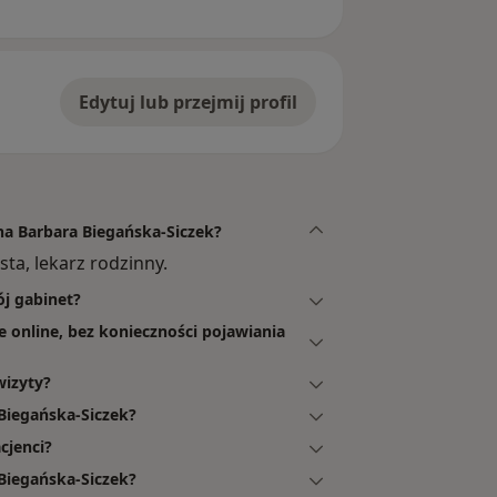
Edytuj lub przejmij profil
yna Barbara Biegańska-Siczek?
sta, lekarz rodzinny.
ój gabinet?
e online, bez konieczności pojawiania
wizyty?
Biegańska-Siczek?
cjenci?
 Biegańska-Siczek?