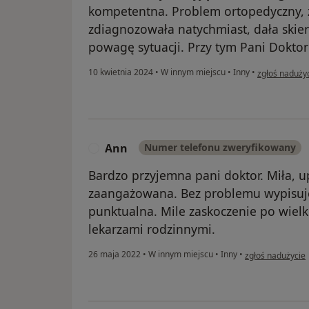
kompetentna. Problem ortopedyczny, 
zdiagnozowała natychmiast, dała skier
powagę sytuacji. Przy tym Pani Doktor
w opinii użyt
10 kwietnia 2024
•
W innym miejscu
•
Inny
•
zgłoś naduży
Ann
Numer telefonu zweryfikowany
A
Bardzo przyjemna pani doktor. Miła, u
zaangażowana. Bez problemu wypisuje
punktualna. Mile zaskoczenie po wiel
lekarzami rodzinnymi.
w opinii użytkow
26 maja 2022
•
W innym miejscu
•
Inny
•
zgłoś nadużycie