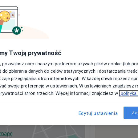
sługach i cenach
ormacji o usługach i cenach.
my Twoją prywatność
, pozwalasz nam i naszym partnerom używać plików cookie (lub p
) do zbierania danych do celów statystycznych i dostarczania treśc
zaje przeglądania stron internetowych. W każdej chwili możesz spr
wać swoje preferencje w ustawieniach. W ustawieniach znajdziesz ró
prywatności stron trzecich. Więcej informacji znajdziesz w
polityka
Za
Edytuj ustawienia
 mapę
wiera się w nowej karcie