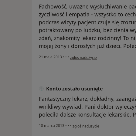
Fachowość, uważne wysłuchiwanie pac
życzliwość i empatia - wszystko to cec
podczas wizyty pacjent czuje się zroz
potraktowany po ludzku, bez cienia w
zdań, znakomity lekarz rodzinny! To ni
mojej żony i dorosłych już dzieci. Pol
w opinii użytkownika Konto zostało usu
21 maja 2013
•
•
•
zgłoś nadużycie
Konto zostało usunięte
Fantastyczny lekarz, dokładny, zaan
wnikliwy wywiad. Pani doktor wyleczył
poleciła dalsze konsultacje lekarskie.
w opinii użytkownika Konto zostało us
18 marca 2013
•
•
•
zgłoś nadużycie