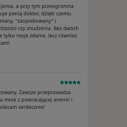
jenta, a przy tym przeogromna
huje panią doktor, dzięki czemu
umiany, "zaopiekowany" i
yższości czy znudzenia. Bez dwóch
e tylko moje zdanie, lecz również
ecam!
nięte
gażowany. Zawsze przeprowadza
a mnie z powracającej anemii i
 Polecam serdecznie!
unięte