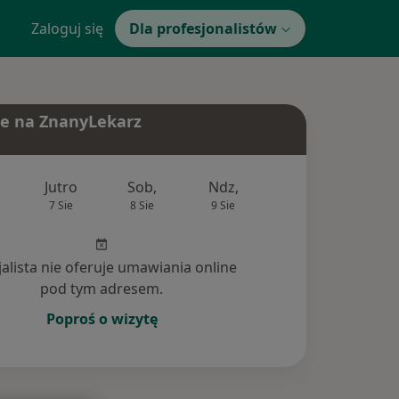
Zaloguj się
Dla profesjonalistów
e na ZnanyLekarz
Jutro
Sob,
Ndz,
Pon,
Wt,
7 Sie
8 Sie
9 Sie
10 Sie
11 Si
jalista nie oferuje umawiania online
pod tym adresem.
Poproś o wizytę