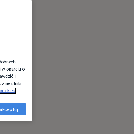
odobnych
i w oparciu o
awdzić i
wnież linki
 cookies
akceptuj