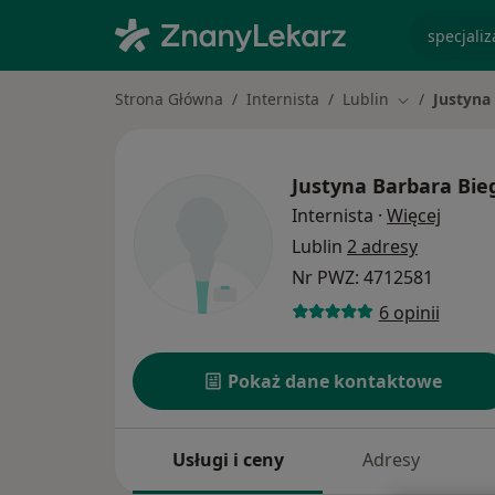
specjaliz
Strona Główna
Internista
Lublin
Justyna
Zmień miast
Justyna Barbara Bie
O spec
Internista
·
Więcej
Lublin
2 adresy
Nr PWZ: 4712581
6 opinii
Pokaż dane kontaktowe
Usługi i ceny
Adresy