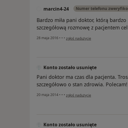
marcin4-24
Numer telefonu zweryfik
M
Bardzo miła pani doktor, którą bardz
szczegółową rozmowę z pacjentem cel
w opinii użytkownika marcin4-24
28 maja 2016
•
•
•
zgłoś nadużycie
Konto zostało usunięte
Pani doktor ma czas dla pacjenta. Tros
szczegółowo o stan zdrowia. Polecam!
w opinii użytkownika Konto zostało usu
20 maja 2014
•
•
•
zgłoś nadużycie
Konto zostało usunięte