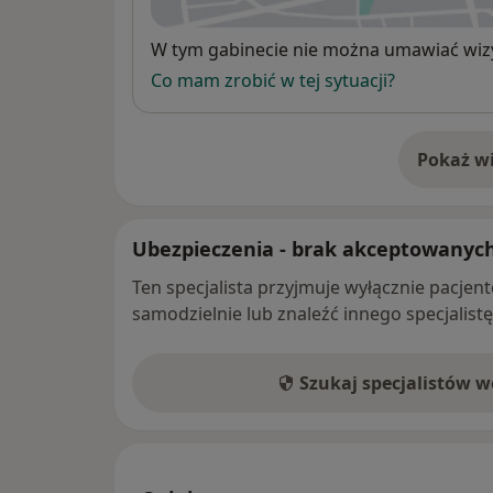
Dostępność
W tym gabinecie nie można umawiać wizy
Co mam zrobić w tej sytuacji?
Pokaż wi
o 
Ubezpieczenia - brak akceptowanyc
Ten specjalista przyjmuje wyłącznie pacje
samodzielnie lub znaleźć innego specjalist
Szukaj specjalistów 