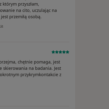
z którym przyszłam,
owanie na cito, uczulając na
 jest przemiłą osobą.
kownika IKa
cie
przejma, chętnie pomaga, jest
 skierowania na badania. Jest
kokrotnym przykrymkontakcie z
nika Ann