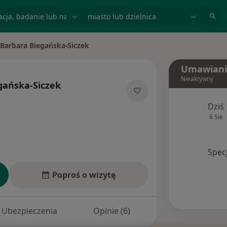
acja, badanie lub nazwisko
miasto lub dzielnica
 Barbara Biegańska-Siczek
o
Umawiani
Nieaktywny
gańska-Siczek
jalizacjach
Dziś
6 Sie
Spec
Poproś o wizytę
Ubezpieczenia
Opinie (6)