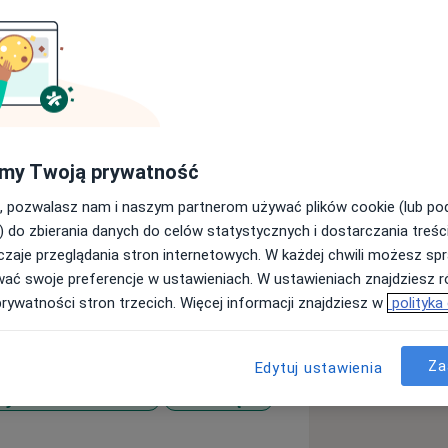
zuję się w leczeniu urazów i schorzeń
my Twoją prywatność
niem kontuzji sportowych. Szczególne
, pozwalasz nam i naszym partnerom używać plików cookie (lub p
o, skokowego, biodrowego,
) do zbierania danych do celów statystycznych i dostarczania treśc
zaje przeglądania stron internetowych. W każdej chwili możesz spr
ę rekonstrukcje więzadłowe w zakresie
wać swoje preferencje w ustawieniach. W ustawieniach znajdziesz ró
pobocznych (MCL, LCL, PLC)
prywatności stron trzecich. Więcej informacji znajdziesz w
polityka
przeszczepy pobrane od dawców)
u
 (allogeniczne)
 i uszkodzenia stożka rotatorów,
Za
Edytuj ustawienia
wyrodnienie stawów
Zwichnięcia
we