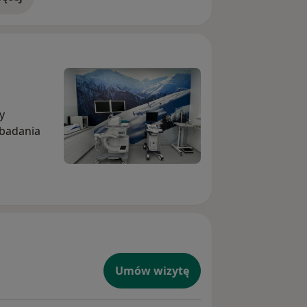
doświadczeniu
y
 badania
Umów wizytę