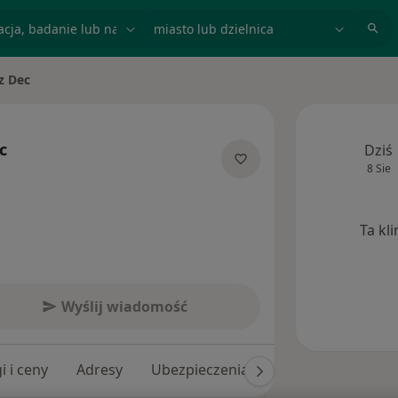
acja, badanie lub nazwisko
miasto lub dzielnica
sz Dec
sto
c
Dziś
8 Sie
jalizacjach
Ta kl
Wyślij wiadomość
i i ceny
Adresy
Ubezpieczenia
Opinie (228)