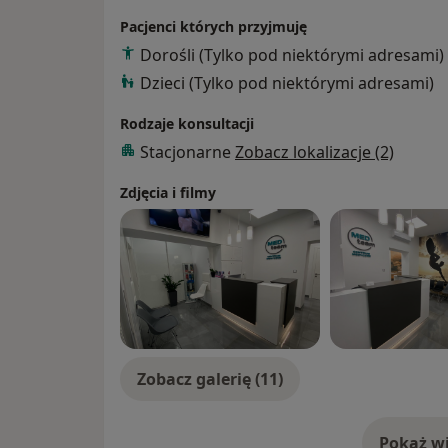
- leczenie początkowej choroby zwyrodnie
Pacjenci których przyjmuję
HTO i DFO
Dorośli (Tylko pod niektórymi adresami)
- endoprotezoplastyka jednoprzedziałowa 
Dzieci (Tylko pod niektórymi adresami)
rzepkowo-udowego journey PFJ
- endoprotezoplastyka całkowita stawu kolanowego, również z u
Rodzaje konsultacji
indywidualnego doboru implantu Visioner
Stacjonarne
Zobacz lokalizacje (2)
technologicznych w tym protezy dwukrzyż
- endoprotezoplastyka stawu biodrowego 
Zdjęcia i filmy
przedniego (Direct Anterior Aproach)
- leczenia złamań kości długich w tym zł
Zobacz galerię (11)
Pokaż wi