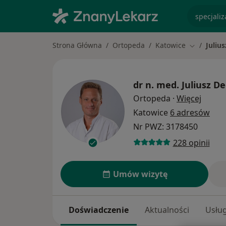
specjaliz
Strona Główna
Ortopeda
Katowice
Juliu
Zmień mia
dr n. med.
Juliusz De
O spec
Ortopeda
·
Więcej
Katowice
6 adresów
Nr PWZ: 3178450
228 opinii
Umów wizytę
Doświadczenie
Aktualności
Usług