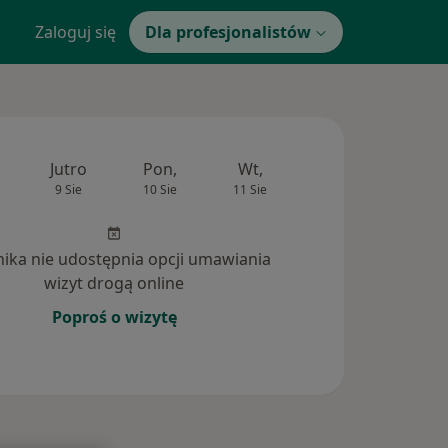
Zaloguj się
Dla profesjonalistów
Jutro
Pon,
Wt,
Śr,
Czw
9 Sie
10 Sie
11 Sie
12 Sie
13 Si
inika nie udostępnia opcji umawiania
wizyt drogą online
Poproś o wizytę