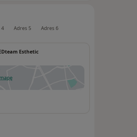
 4
Adres 5
Adres 6
Dteam Esthetic
 mapę
wiera się w nowej karcie