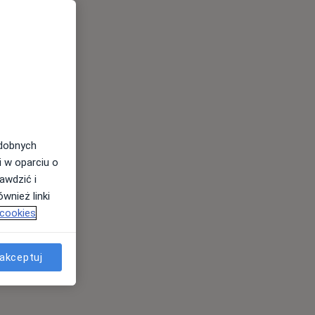
odobnych
i w oparciu o
awdzić i
wnież linki
 cookies
akceptuj