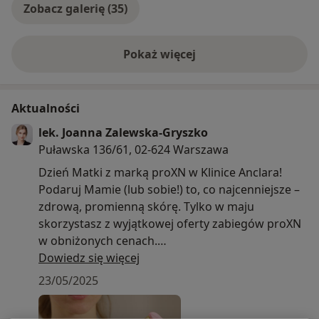
Terapia fotodynamiczna PDT – leczenie nowotworów
Zobacz galerię (35)
skóry, stanów przednowotworowych, brodawek
wirusowych
Leczenie łysienia – iniekcje sterydów (triamcynolon),
Pokaż więcej
o doświadczeniu
dudasteryd witaminizowany
Badania mikrobiologiczne i histopatologiczne skóry
Laserowe usuwanie zmian skórnych Warszawa – (Pixel
Aktualności
Co2, Plazma IQ)
lek. Joanna Zalewska-Gryszko
Kriochirurgia Warszawa – usuwanie zmian skórnych
Puławska 136/61, 02-624 Warszawa
Dermatochirurgia Warszawa – biopsje, wycięcia zmian
Dzień Matki z marką proXN w Klinice Anclara!
skórnych, nowotworów
Podaruj Mamie (lub sobie!) to, co najcenniejsze –
zdrową, promienną skórę. Tylko w maju
Zakres usług – Trycholog Warszawa
skorzystasz z wyjątkowej oferty zabiegów proXN
w obniżonych cenach.
Konsultacja trychologiczna dermatologiczna
Dowiedz się więcej
Wideodermoskopowe badanie włosów FotoFinder
To zaawansowane terapie pielęgnacyjne
Trychoskopia + tychogram – diagnostyka stanu
23/05/2025
stworzone z myślą o potrzebach skóry wrażliwej,
włosów
zmęczonej, z przebarwieniami lub oznakami
Mezoterapia lecznicza włosów – osocze