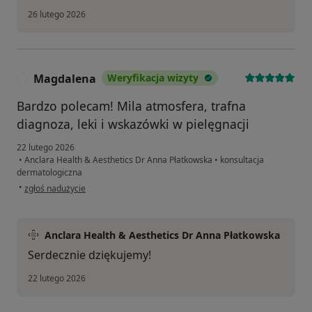
26 lutego 2026
Magdalena
Weryfikacja wizyty
M
Bardzo polecam! Mila atmosfera, trafna
diagnoza, leki i wskazówki w pielęgnacji
22 lutego 2026
•
Anclara Health & Aesthetics Dr Anna Płatkowska
•
konsultacja
dermatologiczna
w opinii użytkownika Magdalena
•
zgłoś nadużycie
Anclara Health & Aesthetics Dr Anna Płatkowska
Serdecznie dziękujemy!
22 lutego 2026