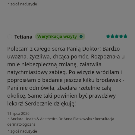
w opinii użytkownika Nihad
•
zgłoś nadużycie
Tetiana
Weryfikacja wizyty
T
Polecam z całego serca Panią Doktor! Bardzo
uważna, życzliwa, chcąca pomóc. Rozpoznała u
mnie niebezpieczną zmianę, załatwiła
natychmiastowy zabieg. Po wizycie wróciłam i
poprosiłam o badanie jeszcze kilku brodawek -
Pani nie odmówiła, zbadała rzetelnie całą
okolicę. Same taki powinien być prawdziwy
lekarz! Serdecznie dziękuję!
11 lipca 2026
•
Anclara Health & Aesthetics Dr Anna Płatkowska
•
konsultacja
dermatologiczna
w opinii użytkownika Tetiana
•
zgłoś nadużycie