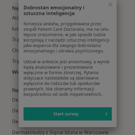
Dobrostan emocjonalny i
Najczęście leczone choroby
sztuczna inteligencja
Atopowe zapalenie skóry w Warszawie
Niniejsza ankieta, przygotowana przez
łuszczyca w Warszawie
zespół Patient Care Doctoralia, ma na celu
lepsze zrozumienie, w jaki sposób ludzie
Trądzik różowaty w Warszawie
korzystają z narzędzi sztucznej inteligencji
jako wsparcia dla swojego dobrostanu
Choroby skóry w Warszawie
emocjonalnego i zdrowia psychicznego.
Trądzik w Warszawie
Udział w ankiecie jest anonimowy, a wyniki
będą analizowane i prezentowane
Więcej (15)
wyłącznie w formie zbiorczej. Pytania
dotyczące nastolatków są skierowane
Więcej w kategorii: Najczęście leczone chorob
wyłącznie do rodziców lub opiekunów
prawnych. Nie zbieramy informacji
Najpopularniejsze ubezpieczenia
bezpośrednio od osób niepełnoletnich.
Dermatolodzy z Medicover w Warszawie
Dermatolodzy z Allianz w Warszawie
Start survey
Dermatolodzy z INTER Polska w Warszawie
Dermatolodzy z Signal Iduna w Warszawie