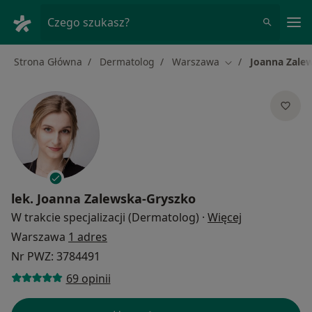
Me
Czego szukasz?
Strona Główna
Dermatolog
Warszawa
Joanna Zale
Zmień miasto
lek.
Joanna Zalewska-Gryszko
O specjalizac
W trakcie specjalizacji (Dermatolog)
·
Więcej
Warszawa
1 adres
Nr PWZ: 3784491
69 opinii