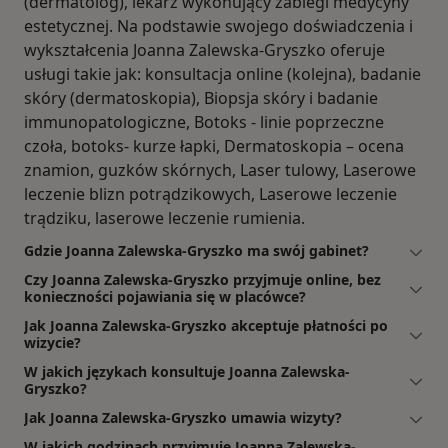
(dermatolog), lekarz wykonujący zabiegi medycyny
estetycznej. Na podstawie swojego doświadczenia i
wykształcenia Joanna Zalewska-Gryszko oferuje
usługi takie jak: konsultacja online (kolejna), badanie
skóry (dermatoskopia), Biopsja skóry i badanie
immunopatologiczne, Botoks - linie poprzeczne
czoła, botoks- kurze łapki, Dermatoskopia – ocena
znamion, guzków skórnych, Laser tulowy, Laserowe
leczenie blizn potrądzikowych, Laserowe leczenie
trądziku, laserowe leczenie rumienia.
Gdzie Joanna Zalewska-Gryszko ma swój gabinet?
Czy Joanna Zalewska-Gryszko przyjmuje online, bez
konieczności pojawiania się w placówce?
Jak Joanna Zalewska-Gryszko akceptuje płatności po
wizycie?
W jakich językach konsultuje Joanna Zalewska-
Gryszko?
Jak Joanna Zalewska-Gryszko umawia wizyty?
W jakich godzinach przyjmuje Joanna Zalewska-