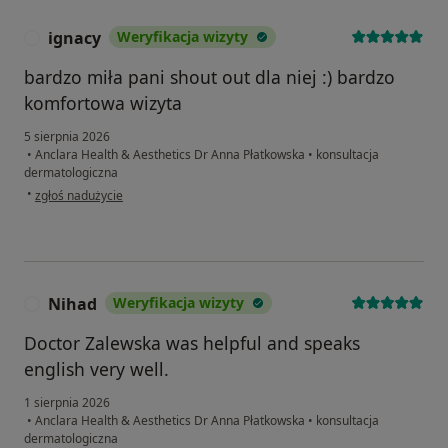
ignacy
Weryfikacja wizyty
I
bardzo miła pani shout out dla niej :) bardzo
komfortowa wizyta
5 sierpnia 2026
•
Anclara Health & Aesthetics Dr Anna Płatkowska
•
konsultacja
dermatologiczna
w opinii użytkownika ignacy
•
zgłoś nadużycie
Nihad
Weryfikacja wizyty
N
Doctor Zalewska was helpful and speaks
english very well.
1 sierpnia 2026
•
Anclara Health & Aesthetics Dr Anna Płatkowska
•
konsultacja
dermatologiczna