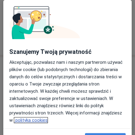
starzenia. Dodatkowo – 25 zł zniżki na każdy z
bogatopłytkowe, dr CYJ, Nucleofil
kosmetyków do pielęgnacji domowej!
Laserowa stymulacja wzrostu włosów (Laser tulowy
Lavieen)
Odbudowa bariery skórnej
Iniekcja sterydu (triamcynolon) – leczenie łysienia
Efekt glow i redukcja przebarwień
plackowatego i zapalnych chorób skóry
Ochrona przed wolnymi rodnikami
Zakres usług – Medycyna estetyczna Warszawa
Szanujemy Twoją prywatność
Zarezerwuj swój termin już dziś i podaruj skórze
profesjonalną troskę. Oferta obowiązuje do
Konsultacja medycyny estetycznej Warszawa – plan
Akceptując, pozwalasz nam i naszym partnerom używać
Usługi i ceny
końca maja!
leczenia przeciwstarzeniowego
plików cookie (lub podobnych technologii) do zbierania
Botox Warszawa – redukcja zmarszczek, leczenie
danych do celów statystycznych i dostarczania treści w
Konsultacja dermatologiczna
Umów wizytę
bruksizmu, migreny, nadpotliwości
oparciu o Twoje zwyczaje przeglądania stron
250 zł
Szczegóły
Stymulatory tkankowe Warszawa – kwas polimlekowy,
internetowych. W każdej chwili możesz sprawdzić i
polinukleotydy, osocze bogatopłytkowe
zaktualizować swoje preferencje w ustawieniach. W
Osocze bogatopłytkowe skóra
Kwas hialuronowy Warszawa – wypełnianie ust,
ustawieniach znajdziesz również linki do polityk
głowy
Umów wizytę
nawilżanie ust, lipotransfer, modelowanie twarzy
prywatności stron trzecich. Więcej informacji znajdziesz
Od 1 200 zł
Szczegóły
Mezoterapia igłowa Warszawa – leczenie przebarwień,
w
polityka cookies
trądziku, nawilżanie, rewitalizacja skóry
Laserowe usuwanie przebarwień
Lipoliza iniekcyjna Warszawa – redukcja tkanki