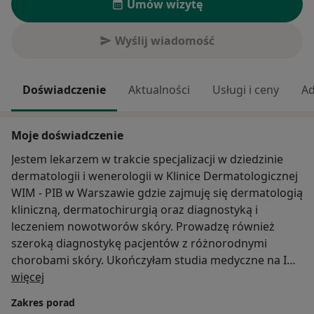
Umów wizytę
Wyślij wiadomość
Doświadczenie
Aktualności
Usługi i ceny
Ad
Moje doświadczenie
Jestem lekarzem w trakcie specjalizacji w dziedzinie
dermatologii i wenerologii w Klinice Dermatologicznej
WIM - PIB w Warszawie gdzie zajmuję się dermatologią
kliniczną, dermatochirurgią oraz diagnostyką i
leczeniem nowotworów skóry. Prowadzę również
szeroką diagnostykę pacjentów z różnorodnymi
chorobami skóry. Ukończyłam studia medyczne na I
O mnie
Wydziale Lekarskim Warszawskiego Uniwersytetu
więcej
Medycznego.
Zakres porad