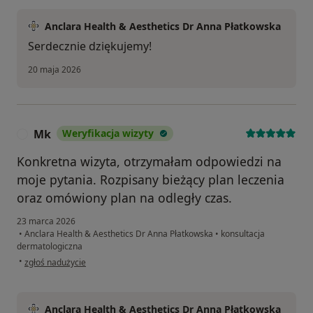
Anclara Health & Aesthetics Dr Anna Płatkowska
Serdecznie dziękujemy!
20 maja 2026
Mk
Weryfikacja wizyty
M
Konkretna wizyta, otrzymałam odpowiedzi na
moje pytania. Rozpisany bieżący plan leczenia
oraz omówiony plan na odległy czas.
23 marca 2026
•
Anclara Health & Aesthetics Dr Anna Płatkowska
•
konsultacja
dermatologiczna
w opinii użytkownika Mk
•
zgłoś nadużycie
Anclara Health & Aesthetics Dr Anna Płatkowska