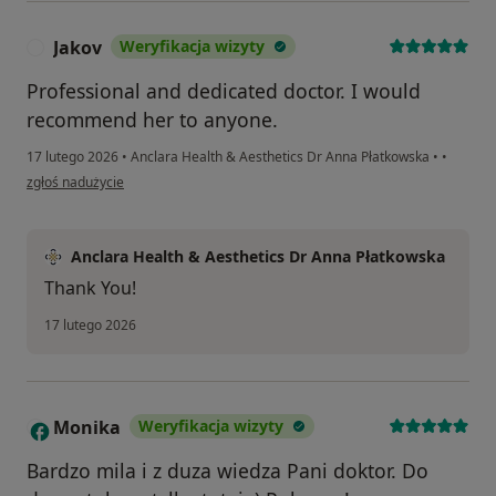
Jakov
Weryfikacja wizyty
J
Professional and dedicated doctor. I would
recommend her to anyone.
17 lutego 2026
•
Anclara Health & Aesthetics Dr Anna Płatkowska
•
•
w opinii użytkownika Jakov
zgłoś nadużycie
Anclara Health & Aesthetics Dr Anna Płatkowska
Thank You!
17 lutego 2026
Monika
Weryfikacja wizyty
M
Bardzo mila i z duza wiedza Pani doktor. Do