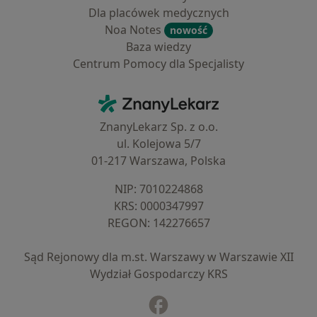
Dla placówek medycznych
Noa Notes
nowość
Baza wiedzy
Centrum Pomocy dla Specjalisty
Kontakt
ZnanyLekarz - Strona główna
ZnanyLekarz Sp. z o.o.
ul. Kolejowa 5/7
01-217 Warszawa, Polska
NIP: ⁠7010224868
KRS: ⁠0000347997
REGON: ⁠142276657
Sąd Rejonowy dla m.st. Warszawy w Warszawie XII
Wydział Gospodarczy KRS
Facebook
otwiera się w nowej karcie