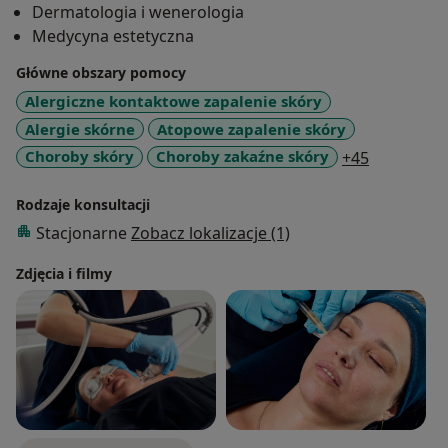
Dermatologia i wenerologia
W Klinice Anclara w Warszawie wykonuję zabiegi z
Medycyna estetyczna
zakresu dermochirurgii, laseroterapii oraz medycyny
estetycznej, a także przeprowadzam konsultacje
Główne obszary pomocy
dermatologiczne dla dorosłych pacjentów.
Alergiczne kontaktowe zapalenie skóry
Alergie skórne
Atopowe zapalenie skóry
Zakres usług – Dermatolog Warszawa
a11y_sr_m
Choroby skóry
Choroby zakaźne skóry
+45
Konsultacja dermatologiczna Warszawa – diagnostyka
Rodzaje konsultacji
i leczenie schorzeń skórnych
Stacjonarne
Zobacz lokalizacje (1)
Dermoskopia Warszawa – badanie znamion, ocena
zmian skórnych
Zdjęcia i filmy
Wideodermoskopowe badanie FotoFinder –
mapowanie zmian skórnych
Testy alergiczne – płatkowe testy kontaktowe, badania
krwi (panel wziewny, pokarmowy)
Laserowe leczenie trądziku (Er-Glass)
Osocze bogatopłytkowe Warszawa – leczenie
dermatologiczne