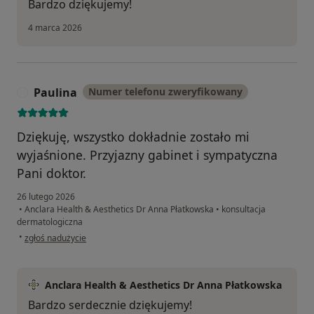
Bardzo dziękujemy!
4 marca 2026
Paulina
Numer telefonu zweryfikowany
P
Dziękuję, wszystko dokładnie zostało mi
wyjaśnione. Przyjazny gabinet i sympatyczna
Pani doktor.
26 lutego 2026
•
Anclara Health & Aesthetics Dr Anna Płatkowska
•
konsultacja
dermatologiczna
w opinii użytkownika Paulina
•
zgłoś nadużycie
Anclara Health & Aesthetics Dr Anna Płatkowska
Bardzo serdecznie dziękujemy!