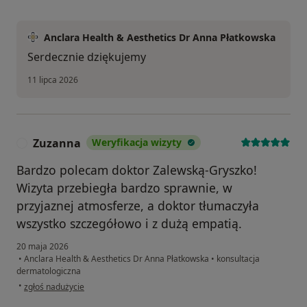
Anclara Health & Aesthetics Dr Anna Płatkowska
Serdecznie dziękujemy
11 lipca 2026
Zuzanna
Weryfikacja wizyty
Z
Bardzo polecam doktor Zalewską-Gryszko!
Wizyta przebiegła bardzo sprawnie, w
przyjaznej atmosferze, a doktor tłumaczyła
wszystko szczegółowo i z dużą empatią.
20 maja 2026
•
Anclara Health & Aesthetics Dr Anna Płatkowska
•
konsultacja
dermatologiczna
w opinii użytkownika Zuzanna
•
zgłoś nadużycie