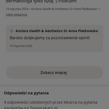
dermatologa tylko tutaj :) Polecam!
10 stycznia 2026
•
Anclara Health & Aesthetics Dr Anna Płatkowska
•
•
w opinii użytkownika Monika
zgłoś nadużycie
Anclara Health & Aesthetics Dr Anna Płatkowska
Bardzo dziękujemy za pozostawienie opinii!
10 stycznia 2026
Zobacz więcej
opinie powyżej
Odpowiedzi na pytania
4 odpowiedzi udzielonych przez lekarza na pytania
pacjentów na ZnanyLekarz.pl