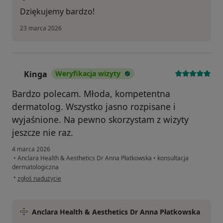
Dziękujemy bardzo!
23 marca 2026
Kinga
Weryfikacja wizyty
K
Bardzo polecam. Młoda, kompetentna
dermatolog. Wszystko jasno rozpisane i
wyjaśnione. Na pewno skorzystam z wizyty
jeszcze nie raz.
4 marca 2026
•
Anclara Health & Aesthetics Dr Anna Płatkowska
•
konsultacja
dermatologiczna
w opinii użytkownika Kinga
•
zgłoś nadużycie
Anclara Health & Aesthetics Dr Anna Płatkowska