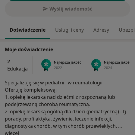
Wyślij wiadomość
Doświadczenie
Usługi i ceny
Adresy
Ubezpi
Moje doświadczenie
2
Edukacja
Specjalizuję się w pediatrii i w reumatologii.
Oferuję kompleksową:
1. opiekę lekarską nad dziećmi z rozpoznaną lub
podejrzewaną chorobą reumatyczną.
2. opiekę lekarską ogólną dla dzieci (pediatryczną) - tj.
porady, profilaktyka, żywienie, leczenie infekcji,
diagnostyka chorób, w tym chorób przewlekłych.
O mnie
więcej