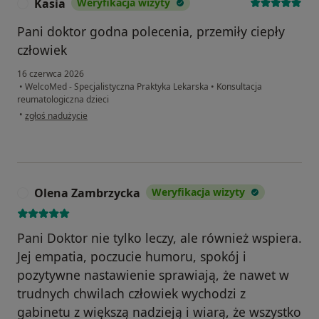
Kasia
Weryfikacja wizyty
K
Pani doktor godna polecenia, przemiły ciepły
człowiek
16 czerwca 2026
•
WelcoMed - Specjalistyczna Praktyka Lekarska
•
Konsultacja
reumatologiczna dzieci
w opinii użytkownika Kasia
•
zgłoś nadużycie
Olena Zambrzycka
Weryfikacja wizyty
O
Pani Doktor nie tylko leczy, ale również wspiera.
Jej empatia, poczucie humoru, spokój i
pozytywne nastawienie sprawiają, że nawet w
trudnych chwilach człowiek wychodzi z
gabinetu z większą nadzieją i wiarą, że wszystko