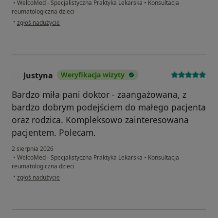
•
WelcoMed - Specjalistyczna Praktyka Lekarska
•
Konsultacja
reumatologiczna dzieci
w opinii użytkownika Iz
•
zgłoś nadużycie
Justyna
Weryfikacja wizyty
J
Bardzo miła pani doktor - zaangażowana, z
bardzo dobrym podejściem do małego pacjenta
oraz rodzica. Kompleksowo zainteresowana
pacjentem. Polecam.
2 sierpnia 2026
•
WelcoMed - Specjalistyczna Praktyka Lekarska
•
Konsultacja
reumatologiczna dzieci
w opinii użytkownika Justyna
•
zgłoś nadużycie