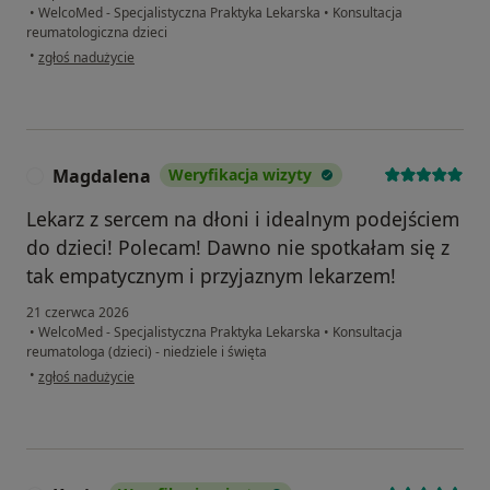
•
WelcoMed - Specjalistyczna Praktyka Lekarska
•
Konsultacja
reumatologiczna dzieci
w opinii użytkownika UG
•
zgłoś nadużycie
Magdalena
Weryfikacja wizyty
M
Lekarz z sercem na dłoni i idealnym podejściem
do dzieci! Polecam! Dawno nie spotkałam się z
tak empatycznym i przyjaznym lekarzem!
21 czerwca 2026
•
WelcoMed - Specjalistyczna Praktyka Lekarska
•
Konsultacja
reumatologa (dzieci) - niedziele i święta
w opinii użytkownika Magdalena
•
zgłoś nadużycie