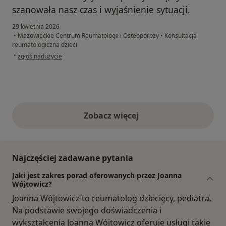
szanowała nasz czas i wyjaśnienie sytuacji.
29 kwietnia 2026
•
Mazowieckie Centrum Reumatologii i Osteoporozy
•
Konsultacja
reumatologiczna dzieci
w opinii użytkownika Ludmiła
•
zgłoś nadużycie
Zobacz więcej
opinie powyżej
Najczęściej zadawane pytania
Jaki jest zakres porad oferowanych przez Joanna
Wójtowicz?
Joanna Wójtowicz to reumatolog dziecięcy, pediatra.
Na podstawie swojego doświadczenia i
wykształcenia Joanna Wójtowicz oferuje usługi takie