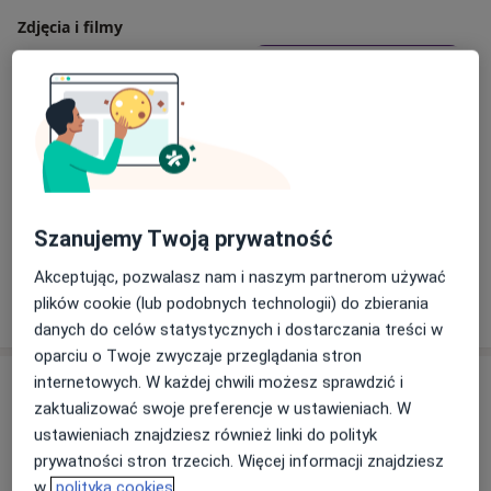
Zdjęcia i filmy
Chętnie słucham, rozmawiam i uwzględniam
preferencje pacjenta i rodziców.
Zdaję sobie sprawę, że opiekunowie często bardzo
martwią się różnymi objawami u swojego dziecka, a
wstydzą się o nie zapytać lekarza.
Zobacz galerię (4)
Szanujemy Twoją prywatność
Akceptując, pozwalasz nam i naszym partnerom używać
Pokaż więcej
plików cookie (lub podobnych technologii) do zbierania
o doświadczeniu
danych do celów statystycznych i dostarczania treści w
oparciu o Twoje zwyczaje przeglądania stron
internetowych. W każdej chwili możesz sprawdzić i
Usługi i ceny
zaktualizować swoje preferencje w ustawieniach. W
Konsultacja pediatryczna
ustawieniach znajdziesz również linki do polityk
Umów wizytę
Od 250 zł
Szczegóły
prywatności stron trzecich. Więcej informacji znajdziesz
w
polityka cookies