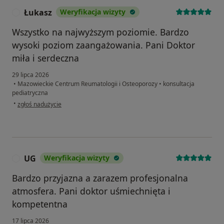
Łukasz
Weryfikacja wizyty
Ł
Wszystko na najwyższym poziomie. Bardzo
wysoki poziom zaangażowania. Pani Doktor
miła i serdeczna
29 lipca 2026
•
Mazowieckie Centrum Reumatologii i Osteoporozy
•
konsultacja
pediatryczna
w opinii użytkownika Łukasz
•
zgłoś nadużycie
UG
Weryfikacja wizyty
U
Bardzo przyjazna a zarazem profesjonalna
atmosfera. Pani doktor uśmiechnięta i
kompetentna
17 lipca 2026