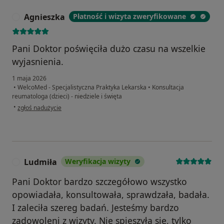
Agnieszka
Płatność i wizyta zweryfikowane
A
Pani Doktor poświęciła dużo czasu na wszelkie
wyjasnienia.
1 maja 2026
•
WelcoMed - Specjalistyczna Praktyka Lekarska
•
Konsultacja
reumatologa (dzieci) - niedziele i święta
w opinii użytkownika Agnieszka
•
zgłoś nadużycie
Ludmiła
Weryfikacja wizyty
L
Pani Doktor bardzo szczegółowo wszystko
opowiadała, konsultowała, sprawdzała, badała.
I zaleciła szereg badań. Jesteśmy bardzo
zadowoleni z wizyty. Nie spieszyła się, tylko