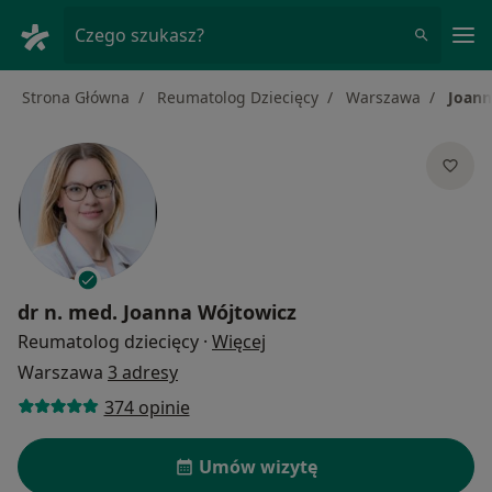
Me
Czego szukasz?
Strona Główna
Reumatolog Dziecięcy
Warszawa
Joann
dr n. med.
Joanna Wójtowicz
O specjalizacjach
Reumatolog dziecięcy
·
Więcej
Warszawa
3 adresy
374 opinie
Umów wizytę