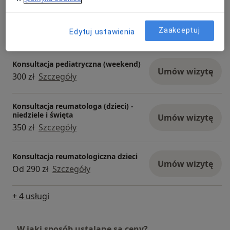
Konsultacja pediatryczna (niedziela
i święta)
Umów wizytę
Zaakceptuj
Edytuj ustawienia
300 zł
Szczegóły
Konsultacja pediatryczna (weekend)
Umów wizytę
300 zł
Szczegóły
Konsultacja reumatologa (dzieci) -
niedziele i święta
Umów wizytę
350 zł
Szczegóły
Konsultacja reumatologiczna dzieci
Umów wizytę
Od 290 zł
Szczegóły
+ 4 usługi
W jaki sposób ustalane są ceny?