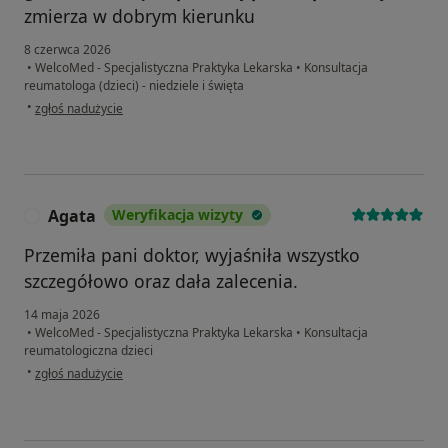
zmierza w dobrym kierunku
8 czerwca 2026
•
WelcoMed - Specjalistyczna Praktyka Lekarska
•
Konsultacja
reumatologa (dzieci) - niedziele i święta
w opinii użytkownika Olena Zambrzycka
•
zgłoś nadużycie
Agata
Weryfikacja wizyty
A
Przemiła pani doktor, wyjaśniła wszystko
szczegółowo oraz dała zalecenia.
14 maja 2026
•
WelcoMed - Specjalistyczna Praktyka Lekarska
•
Konsultacja
reumatologiczna dzieci
w opinii użytkownika Agata
•
zgłoś nadużycie