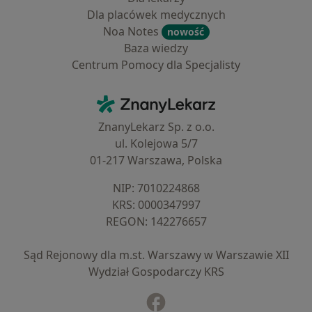
Dla placówek medycznych
Noa Notes
nowość
Baza wiedzy
Centrum Pomocy dla Specjalisty
Kontakt
ZnanyLekarz - Strona główna
ZnanyLekarz Sp. z o.o.
ul. Kolejowa 5/7
01-217 Warszawa, Polska
NIP: ⁠7010224868
KRS: ⁠0000347997
REGON: ⁠142276657
Sąd Rejonowy dla m.st. Warszawy w Warszawie XII
Wydział Gospodarczy KRS
Facebook
otwiera się w nowej karcie