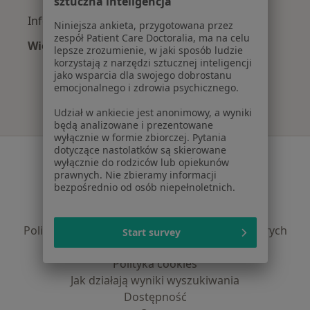
sztuczna inteligencja
Infekcje dróg oddechowych w Warszawie
Niniejsza ankieta, przygotowana przez
zespół Patient Care Doctoralia, ma na celu
Więcej (15)
lepsze zrozumienie, w jaki sposób ludzie
Więcej w kategorii: Najczęście leczone chorob
korzystają z narzędzi sztucznej inteligencji
jako wsparcia dla swojego dobrostanu
emocjonalnego i zdrowia psychicznego.
Udział w ankiecie jest anonimowy, a wyniki
będą analizowane i prezentowane
wyłącznie w formie zbiorczej. Pytania
dotyczące nastolatków są skierowane
Serwis
wyłącznie do rodziców lub opiekunów
prawnych. Nie zbieramy informacji
Regulamin
bezpośrednio od osób niepełnoletnich.
Polityka prywatności pacjentów
Polityka prywatności profesjonalistów
Polityka prywatności dla profesjonalistów, których
Start survey
dane pozyskaliśmy samodzielnie
Polityka cookies
Jak działają wyniki wyszukiwania
Dostępność