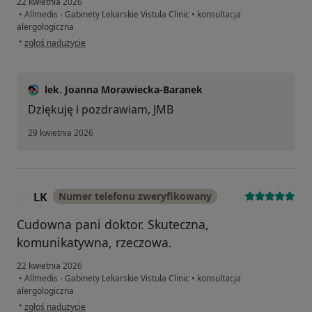
22 kwietnia 2026
•
Allmedis - Gabinety Lekarskie Vistula Clinic
•
konsultacja
alergologiczna
w opinii użytkownika DP
•
zgłoś nadużycie
lek. Joanna Morawiecka-Baranek
Dziękuję i pozdrawiam, JMB
29 kwietnia 2026
LK
Numer telefonu zweryfikowany
L
Cudowna pani doktor. Skuteczna,
komunikatywna, rzeczowa.
22 kwietnia 2026
•
Allmedis - Gabinety Lekarskie Vistula Clinic
•
konsultacja
alergologiczna
w opinii użytkownika LK
•
zgłoś nadużycie