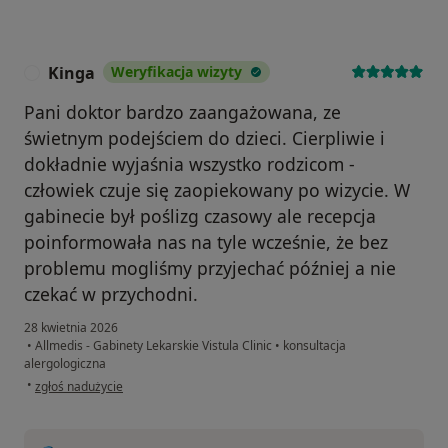
Kinga
Weryfikacja wizyty
K
Pani doktor bardzo zaangażowana, ze
świetnym podejściem do dzieci. Cierpliwie i
dokładnie wyjaśnia wszystko rodzicom -
człowiek czuje się zaopiekowany po wizycie. W
gabinecie był poślizg czasowy ale recepcja
poinformowała nas na tyle wcześnie, że bez
problemu mogliśmy przyjechać później a nie
czekać w przychodni.
28 kwietnia 2026
•
Allmedis - Gabinety Lekarskie Vistula Clinic
•
konsultacja
alergologiczna
w opinii użytkownika Kinga
•
zgłoś nadużycie