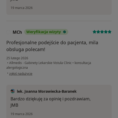
19 marca 2026
MCh
Weryfikacja wizyty
M
Profesjonalne podejście do pacjenta, mila
obsluga polecam!
25 lutego 2026
•
Allmedis - Gabinety Lekarskie Vistula Clinic
•
konsultacja
alergologiczna
w opinii użytkownika MCh
•
zgłoś nadużycie
lek. Joanna Morawiecka-Baranek
Bardzo dziękuję za opinię i pozdrawiam,
JMB
19 marca 2026