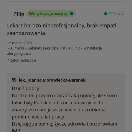
Filip
Weryfikacja wizyty
F
Lekarz bardzo nieprofesjonalny, brak empatii i
zaangażowania.
12 marca 2026
•
Allmedis - Gabinety Lekarskie Vistula Clinic
•
konsultacja
alergologiczna
w opinii użytkownika Filip
•
zgłoś nadużycie
lek. Joanna Morawiecka-Baranek
Dzień dobry,
Bardzo mi przykro czytać taką opinię, ale skoro
takie były Pańskie odczucia po wizycie, to
znaczy, że mam jeszcze wiele do zrobienia,
pomimo wielu lat pracy.
Dziękuję za opinię, życzę zdrowia i pozdrawiam.
JMB