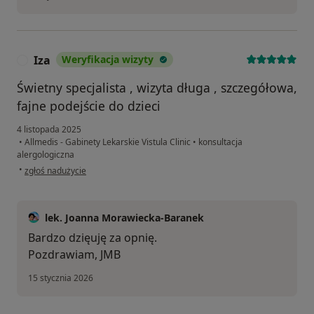
Iza
Weryfikacja wizyty
I
Świetny specjalista , wizyta długa , szczegółowa,
fajne podejście do dzieci
4 listopada 2025
•
Allmedis - Gabinety Lekarskie Vistula Clinic
•
konsultacja
alergologiczna
w opinii użytkownika Iza
•
zgłoś nadużycie
lek. Joanna Morawiecka-Baranek
Bardzo dzięuję za opnię.
Pozdrawiam, JMB
15 stycznia 2026