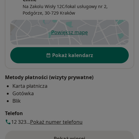
Na Zakolu Wisły 12C/lokal usługowy nr 2,
Podgórze
, 30-729
Kraków
Powiększ mapę
otwiera się w nowej karcie
Dostępność
Pokaż kalendarz
Metody płatności (wizyty prywatne)
Karta płatnicza
Gotówka
Blik
Telefon
12 323...
Pokaż numer telefonu
Pokaż więcej