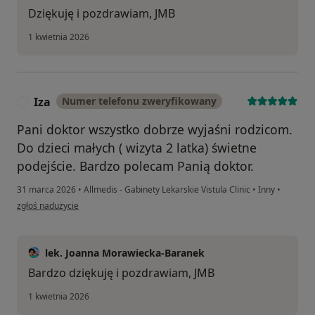
Dziękuję i pozdrawiam, JMB
1 kwietnia 2026
Iza
Numer telefonu zweryfikowany
I
Pani doktor wszystko dobrze wyjaśni rodzicom.
Do dzieci małych ( wizyta 2 latka) świetne
podejście. Bardzo polecam Panią doktor.
31 marca 2026
•
Allmedis - Gabinety Lekarskie Vistula Clinic
•
Inny
•
w opinii użytkownika Iza
zgłoś nadużycie
lek. Joanna Morawiecka-Baranek
Bardzo dziękuję i pozdrawiam, JMB
1 kwietnia 2026