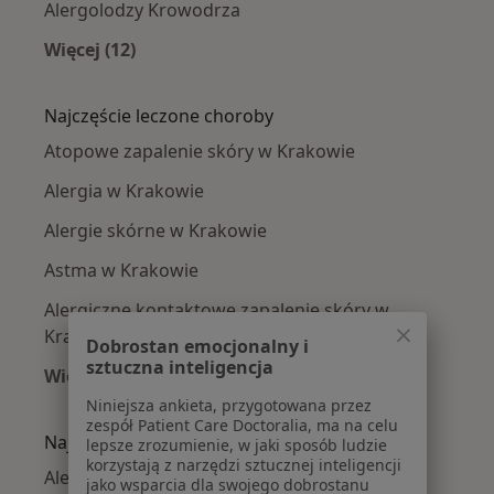
Alergolodzy Krowodrza
Więcej (12)
Więcej w kategorii: Alergolodzy w pobliżu
Najczęście leczone choroby
Atopowe zapalenie skóry w Krakowie
Alergia w Krakowie
Alergie skórne w Krakowie
Astma w Krakowie
Alergiczne kontaktowe zapalenie skóry w
Krakowie
Dobrostan emocjonalny i
sztuczna inteligencja
Więcej (15)
Więcej w kategorii: Najczęście leczone chorob
Niniejsza ankieta, przygotowana przez
zespół Patient Care Doctoralia, ma na celu
Najpopularniejsze ubezpieczenia
lepsze zrozumienie, w jaki sposób ludzie
korzystają z narzędzi sztucznej inteligencji
Alergolodzy z Allianz w Krakowie
jako wsparcia dla swojego dobrostanu