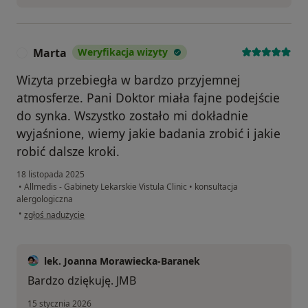
Marta
Weryfikacja wizyty
M
Wizyta przebiegła w bardzo przyjemnej
atmosferze. Pani Doktor miała fajne podejście
do synka. Wszystko zostało mi dokładnie
wyjaśnione, wiemy jakie badania zrobić i jakie
robić dalsze kroki.
18 listopada 2025
•
Allmedis - Gabinety Lekarskie Vistula Clinic
•
konsultacja
alergologiczna
w opinii użytkownika Marta
•
zgłoś nadużycie
lek. Joanna Morawiecka-Baranek
Bardzo dziękuję. JMB
15 stycznia 2026