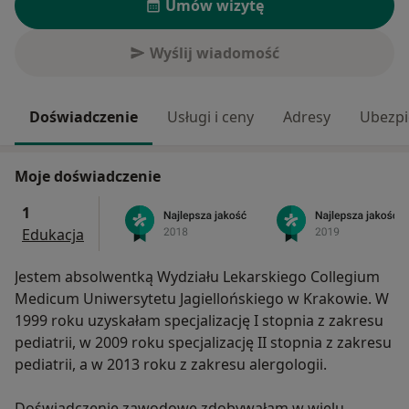
Umów wizytę
Wyślij wiadomość
Doświadczenie
Usługi i ceny
Adresy
Ubezpi
Moje doświadczenie
1
Edukacja
Jestem absolwentką Wydziału Lekarskiego Collegium
Medicum Uniwersytetu Jagiellońskiego w Krakowie. W
1999 roku uzyskałam specjalizację I stopnia z zakresu
pediatrii, w 2009 roku specjalizację II stopnia z zakresu
pediatrii, a w 2013 roku z zakresu alergologii.
Doświadczenie zawodowe zdobywałam w wielu