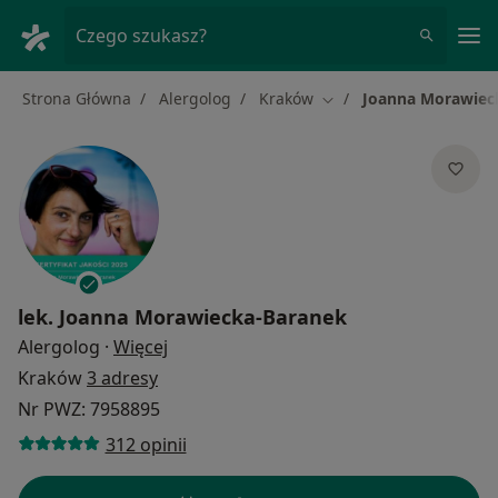
Me
Czego szukasz?
Strona Główna
Alergolog
Kraków
Joanna Morawiec
Zmień miasto
lek.
Joanna Morawiecka-Baranek
O specjalizacjach
Alergolog
·
Więcej
Kraków
3 adresy
Nr PWZ: 7958895
312 opinii