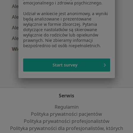
emocjonalnego i zdrowia psychicznego.
Alergolodzy z Signal Iduna w Krakowie
Udział w ankiecie jest anonimowy, a wyniki
Alergolodzy z JP MEDICA w Krakowie
będą analizowane i prezentowane
wyłącznie w formie zbiorczej. Pytania
Alergolodzy z TU Zdrowie w Krakowie
dotyczące nastolatków są skierowane
wyłącznie do rodziców lub opiekunów
Alergolodzy z Świat Zdrowia w Krakowie
prawnych. Nie zbieramy informacji
bezpośrednio od osób niepełnoletnich.
Więcej (5)
Więcej w kategorii: Najpopularniejsze ubezpie
Start survey
Serwis
Regulamin
Polityka prywatności pacjentów
Polityka prywatności profesjonalistów
Polityka prywatności dla profesjonalistów, których