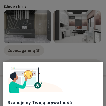
zaangażowaniem.
Zdjęcia i filmy
Zobacz galerię (3)
Pokaż więcej
o doświadczeniu
Usługi i ceny
Konsultacja alergologiczna
Umów wizytę
Od 250 zł
Szczegóły
Szanujemy Twoją prywatność