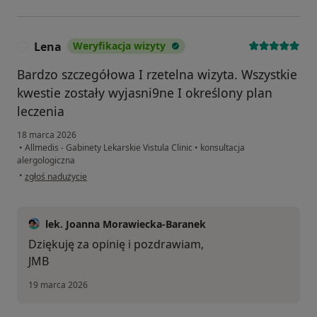
Lena
Weryfikacja wizyty
L
Bardzo szczegółowa I rzetelna wizyta. Wszystkie
kwestie zostały wyjasni9ne I określony plan
leczenia
18 marca 2026
•
Allmedis - Gabinety Lekarskie Vistula Clinic
•
konsultacja
alergologiczna
w opinii użytkownika Lena
•
zgłoś nadużycie
lek. Joanna Morawiecka-Baranek
Dziękuję za opinię i pozdrawiam,
JMB
19 marca 2026