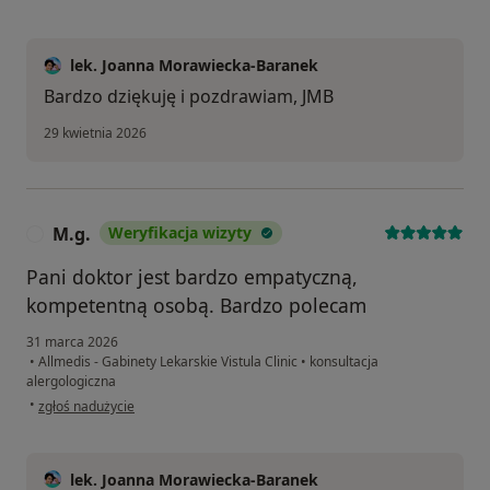
lek. Joanna Morawiecka-Baranek
Bardzo dziękuję i pozdrawiam, JMB
29 kwietnia 2026
M.g.
Weryfikacja wizyty
M
Pani doktor jest bardzo empatyczną,
kompetentną osobą. Bardzo polecam
31 marca 2026
•
Allmedis - Gabinety Lekarskie Vistula Clinic
•
konsultacja
alergologiczna
w opinii użytkownika M.g.
•
zgłoś nadużycie
lek. Joanna Morawiecka-Baranek