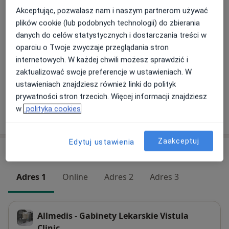
Akceptując, pozwalasz nam i naszym partnerom używać
Konsultacja pediatryczna
Umów wizytę
plików cookie (lub podobnych technologii) do zbierania
250 zł
Szczegóły
danych do celów statystycznych i dostarczania treści w
oparciu o Twoje zwyczaje przeglądania stron
Konsultacja online
internetowych. W każdej chwili możesz sprawdzić i
Umów wizytę
250 zł
Szczegóły
zaktualizować swoje preferencje w ustawieniach. W
ustawieniach znajdziesz również linki do polityk
prywatności stron trzecich. Więcej informacji znajdziesz
w
polityka cookies
W jaki sposób ustalane są ceny?
Zaakceptuj
Edytuj ustawienia
Adresy (4)
Adres 1
Online
Adres 2
Adres 3
Allmedis - Gabinety Lekarskie Vistula
Clinic