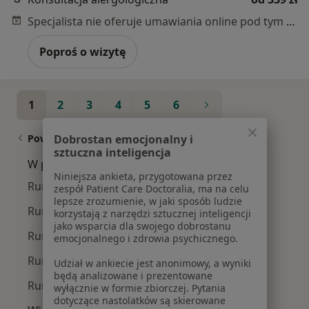
Specjalista nie oferuje umawiania online pod tym adresem.
Poproś o wizytę
1
2
3
4
5
6
Dobrostan emocjonalny i
Powiązane wyszukiwania
sztuczna inteligencja
W pobliżu Krakowa
Niniejsza ankieta, przygotowana przez
Rumień w Liszkach
zespół Patient Care Doctoralia, ma na celu
lepsze zrozumienie, w jaki sposób ludzie
Rumień w Proszowicach
korzystają z narzędzi sztucznej inteligencji
jako wsparcia dla swojego dobrostanu
Rumień w Miechowie
emocjonalnego i zdrowia psychicznego.
Rumień w Niepołomicach
Udział w ankiecie jest anonimowy, a wyniki
będą analizowane i prezentowane
Rumień w Skalbmierzu
wyłącznie w formie zbiorczej. Pytania
dotyczące nastolatków są skierowane