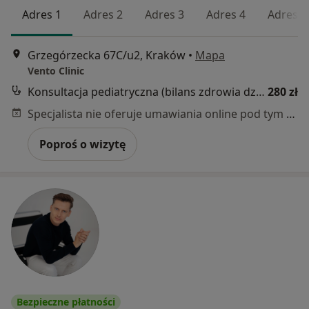
Adres 1
Adres 2
Adres 3
Adres 4
Adres 5
Grzegórzecka 67C/u2, Kraków
•
Mapa
Vento Clinic
Konsultacja pediatryczna (bilans zdrowia dziecka)
280 zł
Specjalista nie oferuje umawiania online pod tym adresem.
Poproś o wizytę
Bezpieczne płatności