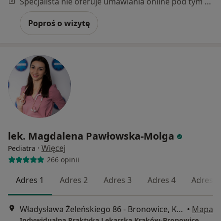
Specjalista nie oferuje umawiania online pod tym adresem.
Poproś o wizytę
lek. Magdalena Pawłowska-Molga
·
Więcej
Pediatra
266 opinii
Adres 1
Adres 2
Adres 3
Adres 4
Adres 5
Władysława Żeleńskiego 86 - Bronowice, Kraków
•
Mapa
Indywidualna Praktyka Lekarska Kraków-Bronowice