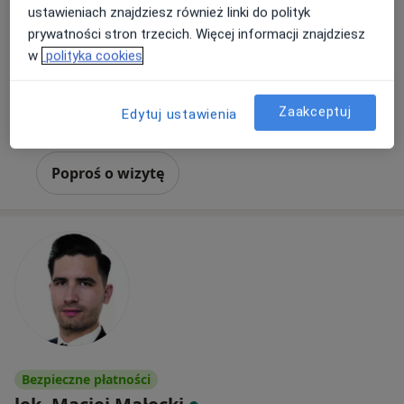
Adres 1
Adres 2
Online
ustawieniach znajdziesz również linki do polityk
prywatności stron trzecich. Więcej informacji znajdziesz
Kordylewskiego 1, Kraków
•
Mapa
w
polityka cookies
Centrum Medyczne UNIMED
Konsultacja dermatologiczna
280 zł
Zaakceptuj
Edytuj ustawienia
Specjalista nie oferuje umawiania online pod tym adresem.
Poproś o wizytę
Bezpieczne płatności