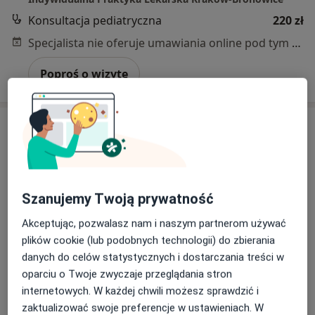
Konsultacja pediatryczna
220 zł
Specjalista nie oferuje umawiania online pod tym adresem.
Poproś o wizytę
Szanujemy Twoją prywatność
Akceptując, pozwalasz nam i naszym partnerom używać
Bezpieczne płatności
plików cookie (lub podobnych technologii) do zbierania
lek. Anna Malinowska
danych do celów statystycznych i dostarczania treści w
·
Więcej
Dermatolog, Dermatolog dziecięcy
oparciu o Twoje zwyczaje przeglądania stron
337 opinii
internetowych. W każdej chwili możesz sprawdzić i
zaktualizować swoje preferencje w ustawieniach. W