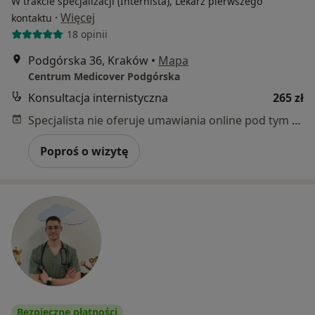
W trakcie specjalizacji (Internista), Lekarz pierwszego
·
Więcej
kontaktu
18 opinii
Podgórska 36, Kraków
•
Mapa
Centrum Medicover Podgórska
Konsultacja internistyczna
265 zł
Specjalista nie oferuje umawiania online pod tym adresem.
Poproś o wizytę
Bezpieczne płatności