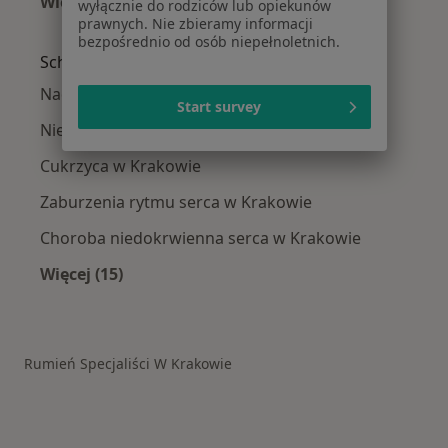
Więcej (1)
wyłącznie do rodziców lub opiekunów
prawnych. Nie zbieramy informacji
Więcej w kategorii: W pobliżu Krakowa
bezpośrednio od osób niepełnoletnich.
Schorzenia w Krakowie
Nadciśnienie tętnicze w Krakowie
Start survey
Niewydolność serca w Krakowie
Cukrzyca w Krakowie
Zaburzenia rytmu serca w Krakowie
Choroba niedokrwienna serca w Krakowie
Więcej (15)
Więcej w kategorii: Schorzenia w Krakowie
Rumień Specjaliści W Krakowie