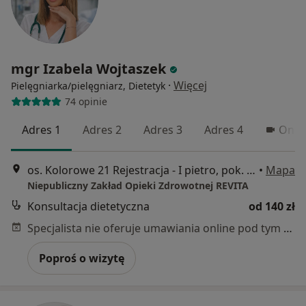
mgr Izabela Wojtaszek
·
Więcej
Pielęgniarka/pielęgniarz, Dietetyk
74 opinie
Adres 1
Adres 2
Adres 3
Adres 4
Onli
os. Kolorowe 21 Rejestracja - I pietro, pok. 238, Kraków
•
Mapa
Niepubliczny Zakład Opieki Zdrowotnej REVITA
Konsultacja dietetyczna
od 140 zł
Specjalista nie oferuje umawiania online pod tym adresem.
Poproś o wizytę