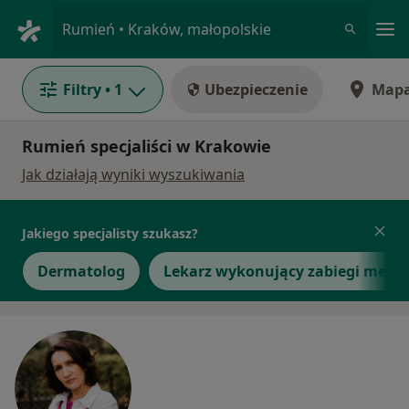
Me
Rumień • Kraków, małopolskie
Filtry
• 1
Ubezpieczenie
Map
Rumień specjaliści w Krakowie
Jak działają wyniki wyszukiwania
Jakiego specjalisty szukasz?
Dermatolog
Lekarz wykonujący zabiegi medyc