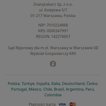
ZnanyLekarz Sp. z o.o.
ul. Kolejowa 5/7
01-217 Warszawa, Polska
NIP: ⁠7010224868
KRS: ⁠0000347997
REGON: ⁠142276657
Sąd Rejonowy dla m.st. Warszawy w Warszawie XII
Wydział Gospodarczy KRS
Facebook
otwiera się w nowej karcie
otwiera się w nowej karcie
otwiera się w nowej karcie
otwiera się w nowej karcie
otwiera się w nowej karci
otwiera się
otwi
Polska
,
Türkiye
,
España
,
Italia
,
Deutschland
,
Česko
,
otwiera się w nowej karcie
otwiera się w nowej karcie
otwiera się w nowej karcie
otwiera się w nowej kar
otwiera się 
otwier
Portugal
,
México
,
Chile
,
Brasil
,
Argentina
,
Perú
,
otwiera się w nowej karc
Colombia
Płatności kartą