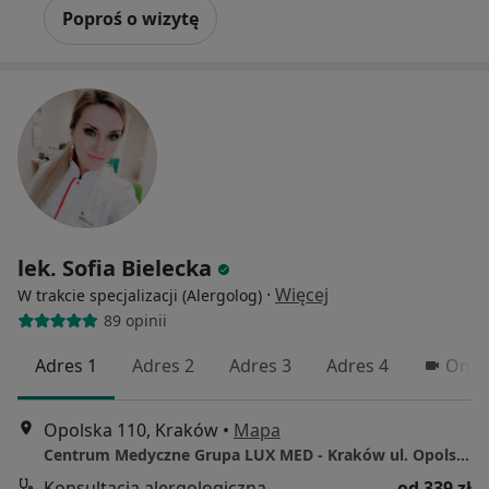
Poproś o wizytę
lek. Sofia Bielecka
·
Więcej
W trakcie specjalizacji (Alergolog)
89 opinii
Adres 1
Adres 2
Adres 3
Adres 4
Onli
Opolska 110, Kraków
•
Mapa
Centrum Medyczne Grupa LUX MED - Kraków ul. Opolska 110
Konsultacja alergologiczna
od 339 zł