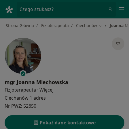
Me
Czego szukasz?
Strona Główna
Fizjoterapeuta
Ciechanów
Joanna M
Zmień miasto
mgr
Joanna Miechowska
O specjalizacjach
Fizjoterapeuta
·
Więcej
Ciechanów
1 adres
Nr PWZ: 52650
Pokaż dane kontaktowe