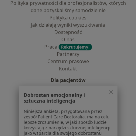
Polityka prywatności dla profesjonalistów, których
dane pozyskaliśmy samodzielnie
Polityka cookies
Jak działają wyniki wyszukiwania
Dostępność
O nas
Praca
Rekrutujemy!
Partnerzy
Centrum prasowe
Kontakt
Dla pacjentów
Lekarze
Dobrostan emocjonalny i
Placówki medyczne
sztuczna inteligencja
Pytania i odpowiedzi
Niniejsza ankieta, przygotowana przez
Usługi i zabiegi
zespół Patient Care Doctoralia, ma na celu
Choroby
lepsze zrozumienie, w jaki sposób ludzie
Pomoc
korzystają z narzędzi sztucznej inteligencji
jako wsparcia dla swojego dobrostanu
Aplikacje mobilne