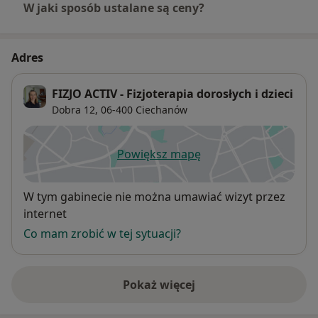
W jaki sposób ustalane są ceny?
Adres
FIZJO ACTIV - Fizjoterapia dorosłych i dzieci
Dobra 12,
06-400
Ciechanów
Powiększ mapę
otwiera się w nowej karcie
Dostępność
W tym gabinecie nie można umawiać wizyt przez
internet
Co mam zrobić w tej sytuacji?
Pokaż więcej
o adresie