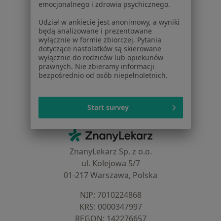
emocjonalnego i zdrowia psychicznego.
Blog dla pacjentów
Udział w ankiecie jest anonimowy, a wyniki
Dla profesjonalistów
będą analizowane i prezentowane
wyłącznie w formie zbiorczej. Pytania
Cennik
dotyczące nastolatków są skierowane
wyłącznie do rodziców lub opiekunów
Dla lekarzy
prawnych. Nie zbieramy informacji
Dla placówek medycznych
bezpośrednio od osób niepełnoletnich.
Noa Notes
nowość
Baza wiedzy
Centrum Pomocy dla Specjalisty
Start survey
Kontakt
ZnanyLekarz - Strona główna
ZnanyLekarz Sp. z o.o.
ul. Kolejowa 5/7
01-217 Warszawa, Polska
NIP: ⁠7010224868
KRS: ⁠0000347997
REGON: ⁠142276657