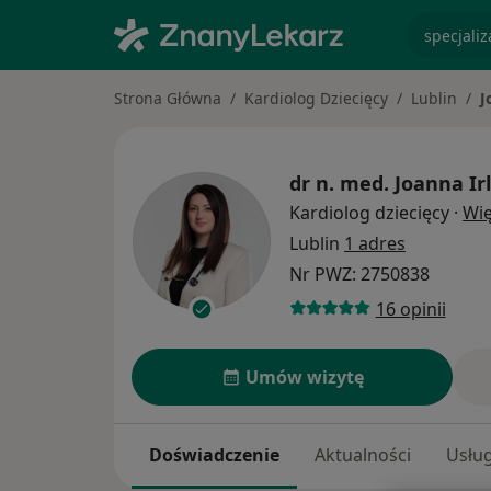
specjaliz
Strona Główna
Kardiolog Dziecięcy
Lublin
J
dr n. med.
Joanna Ir
Kardiolog dziecięcy
·
Wię
Lublin
1 adres
Nr PWZ: 2750838
16 opinii
Umów wizytę
Doświadczenie
Aktualności
Usług