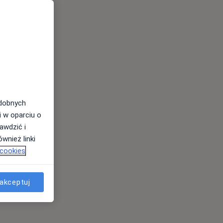
odobnych
i w oparciu o
awdzić i
wnież linki
 cookies
akceptuj