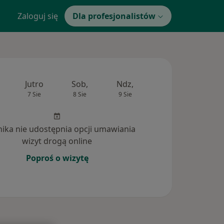
Zaloguj się
Dla profesjonalistów
Jutro
Sob,
Ndz,
Pon,
Wt,
7 Sie
8 Sie
9 Sie
10 Sie
11 Si
inika nie udostępnia opcji umawiania
wizyt drogą online
Poproś o wizytę