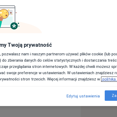
ho serca u dzieci od pierwszych dni
następujących zagadnieniach:
my Twoją prywatność
, pozwalasz nam i naszym partnerom używać plików cookie (lub p
rca
) do zbierania danych do celów statystycznych i dostarczania treśc
zaje przeglądania stron internetowych. W każdej chwili możesz spr
wać swoje preferencje w ustawieniach. W ustawieniach znajdziesz ró
prywatności stron trzecich. Więcej informacji znajdziesz w
polityka
Za
Edytuj ustawienia