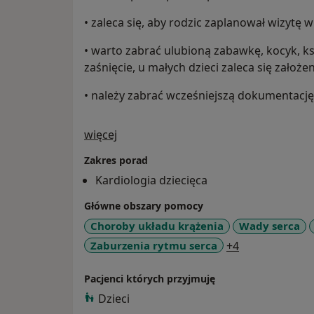
• zaleca się, aby rodzic zaplanował wizytę
• warto zabrać ulubioną zabawkę, kocyk, ks
zaśnięcie, u małych dzieci zaleca się zało
• należy zabrać wcześniejszą dokumentacj
O mnie
więcej
Zakres porad
Kardiologia dziecięca
Główne obszary pomocy
Choroby układu krążenia
Wady serca
a11y_sr_more
Zaburzenia rytmu serca
+4
Pacjenci których przyjmuję
Dzieci