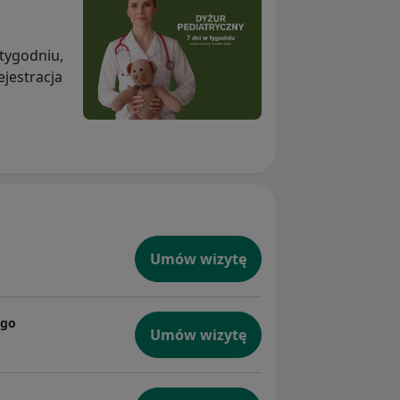
 tygodniu,
ejestracja
Umów wizytę
ego
Umów wizytę