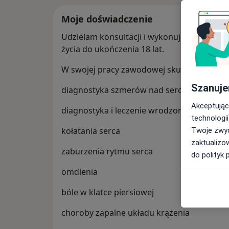
Moje doświadczenie
Udzielam konsultacji i wykonuję badania ec
życia do ukończenia 18 lat.
W swojej pracy zawodowej skupiam się na 
Szanuje
diagnostyka szmerów nad sercem
Akceptując
diagnostyka i leczenie wrodzonych wad se
technologii
kołatania serca
Twoje zwyc
zaktualizo
zaburzenia rytmu serca
do polityk 
omdlenia
bóle w klatce piersiowej
choroby zapalne układu krążenia