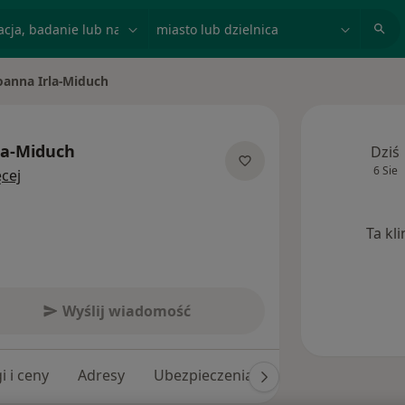
acja, badanie lub nazwisko
miasto lub dzielnica
oanna Irla-Miduch
la-Miduch
Dziś
6 Sie
O specjalizacjach
cej
Ta kl
Wyślij wiadomość
i i ceny
Adresy
Ubezpieczenia
Opinie (16)