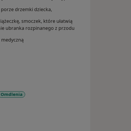
 w porze drzemki dziecka,
iążeczkę, smoczek, które ułatwią
żenie ubranka rozpinanego z przodu
ę medyczną
Omdlenia
_diseases