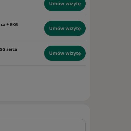
Umów wizytę
rca + EKG
Umów wizytę
USG serca
Umów wizytę