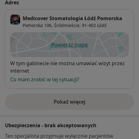
Adres
Medicover Stomatologia Łódź Pomorska
Pomorska 106,
Śródmieście
, 91-402
Łódź
Powiększ mapę
otwiera się w nowej karcie
Dostępność
W tym gabinecie nie można umawiać wizyt przez
internet
Co mam zrobić w tej sytuacji?
Pokaż więcej
o adresie
Ubezpieczenia - brak akceptowanych
Ten specjalista przyjmuje wyłącznie pacjentów