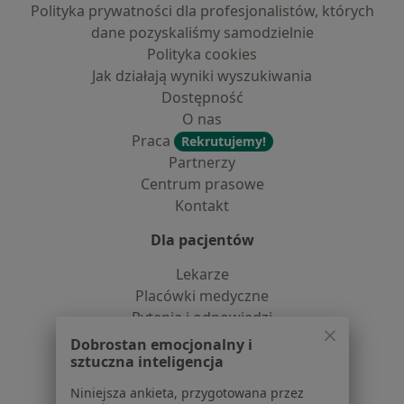
Polityka prywatności dla profesjonalistów, których
dane pozyskaliśmy samodzielnie
Polityka cookies
Jak działają wyniki wyszukiwania
Dostępność
O nas
Praca
Rekrutujemy!
Partnerzy
Centrum prasowe
Kontakt
Dla pacjentów
Lekarze
Placówki medyczne
Pytania i odpowiedzi
Usługi i zabiegi
Dobrostan emocjonalny i
Choroby
sztuczna inteligencja
Pomoc
Niniejsza ankieta, przygotowana przez