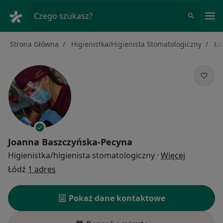
Me
Czego szukasz?
Strona Główna
Higienistka/Higienista Stomatologiczny
Łó
Joanna Baszczyńska-Pecyna
O specjali
Higienistka/higienista stomatologiczny
·
Więcej
Łódź
1 adres
Pokaż dane kontaktowe