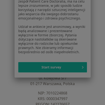
Aplikacje mobilne
zespół Patient Care Doctoralia, ma na celu
Blog dla pacjentów
lepsze zrozumienie, w jaki sposób ludzie
korzystają z narzędzi sztucznej inteligencji
jako wsparcia dla swojego dobrostanu
Dla profesjonalistów
emocjonalnego i zdrowia psychicznego.
Cennik
Udział w ankiecie jest anonimowy, a wyniki
Dla lekarzy
będą analizowane i prezentowane
Dla placówek medycznych
wyłącznie w formie zbiorczej. Pytania
dotyczące nastolatków są skierowane
Noa Notes
nowość
wyłącznie do rodziców lub opiekunów
Baza wiedzy
prawnych. Nie zbieramy informacji
Centrum Pomocy dla Specjalisty
bezpośrednio od osób niepełnoletnich.
Kontakt
ZnanyLekarz - Strona główna
Start survey
ZnanyLekarz Sp. z o.o.
ul. Kolejowa 5/7
01-217 Warszawa, Polska
NIP: ⁠7010224868
KRS: ⁠0000347997
REGON: ⁠142276657