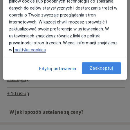
plików cookie (lub podobnych technologii) do zbierania
Fluoryzacja zębów
danych do celów statystycznych i dostarczania treści w
Szczegóły
oparciu o Twoje zwyczaje przeglądania stron
internetowych. W każdej chwili możesz sprawdzić i
Lakierowanie zębów
zaktualizować swoje preferencje w ustawieniach. W
Szczegóły
ustawieniach znajdziesz również linki do polityk
prywatności stron trzecich. Więcej informacji znajdziesz
Leczenie chorób dziąseł
w
polityka cookies
Szczegóły
Zaakceptuj
Edytuj ustawienia
Leczenie nadwrażliwości zębów
Szczegóły
+ 10 usług
W jaki sposób ustalane są ceny?