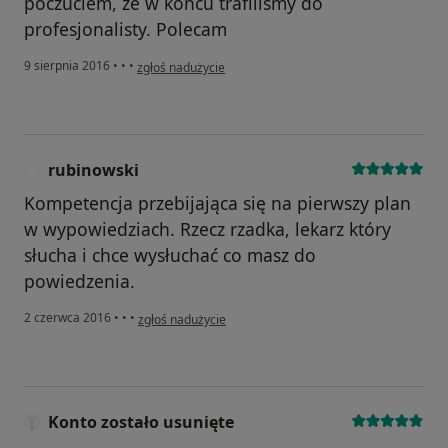
poczuciem, że w końcu trafiliśmy do
profesjonalisty. Polecam
w opinii użytkownika kasiaotto
9 sierpnia 2016
•
•
•
zgłoś nadużycie
rubinowski
R
Kompetencja przebijająca się na pierwszy plan
w wypowiedziach. Rzecz rzadka, lekarz który
słucha i chce wysłuchać co masz do
powiedzenia.
w opinii użytkownika rubinowski
2 czerwca 2016
•
•
•
zgłoś nadużycie
Konto zostało usunięte