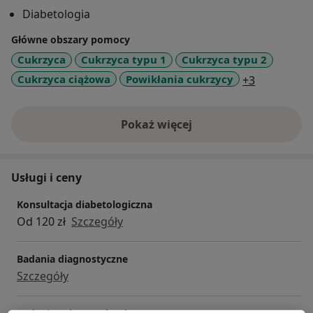
otyłości. Zajmuje sie również diagnozowaniem i
Diabetologia
leczeniem powikłań cukrzycy we współpracy z
odpowiednimi specjalistami.
Główne obszary pomocy
Cukrzyca
Cukrzyca typu 1
Cukrzyca typu 2
JAROSŁAW OPIELA jest żonaty i ma dwóch synów. Żona
a11y_sr_m
Cukrzyca ciążowa
Powikłania cukrzycy
+3
Beata jest architektem wnętrz i zaprojektowała
wnętrza naszego centrum. Starszy syn Piotr uczy się
na Uniwersytecie Ekonomicznym, a młodszy Paweł w II
Pokaż więcej
o doświadczeniu
LO w Poznaniu. W wolnych chwilach uwielbia
podróżować i uprawiać sport.
Usługi i ceny
Konsultacja diabetologiczna
Od 120 zł
Szczegóły
Badania diagnostyczne
Szczegóły