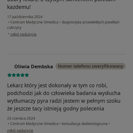
kazdemu!
17 października 2024
•
Centrum Medyczne Omedica
•
diagnostyka przewlekłych powikłań
cukrzycy
w opinii użytkownika LK
•
zgłoś nadużycie
Oliwia Dembska
Numer telefonu zweryfikowany
O
Lekarz który jest dokonały w tym co robi,
podchodzi jak do człowieka badania wysłucha
wytłumaczy pyra radzi jestem w pełnym szoku
że jeszcze tacy istnieją godny polecenia
23 czerwca 2024
•
Centrum Medyczne Omedica
•
konsultacja diabetologiczna
•
w opinii użytkownika Oliwia Dembska
zgłoś nadużycie