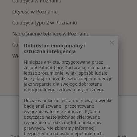
Cukrzyca w Poznaniu
Otyłość w Poznaniu
Cukrzyca typu 2 w Poznaniu
Nadciśnienie tętnicze w Poznaniu
Cukrzyca typu 1 w Poznaniu
Dobrostan emocjonalny i
sztuczna inteligencja
Więcej (15)
Niniejsza ankieta, przygotowana przez
Więcej w kategorii: Najczęście leczone chorob
zespół Patient Care Doctoralia, ma na celu
lepsze zrozumienie, w jaki sposób ludzie
korzystają z narzędzi sztucznej inteligencji
jako wsparcia dla swojego dobrostanu
emocjonalnego i zdrowia psychicznego.
Udział w ankiecie jest anonimowy, a wyniki
Serwis
będą analizowane i prezentowane
wyłącznie w formie zbiorczej. Pytania
Regulamin
dotyczące nastolatków są skierowane
Polityka prywatności pacjentów
wyłącznie do rodziców lub opiekunów
prawnych. Nie zbieramy informacji
Polityka prywatności profesjonalistów
bezpośrednio od osób niepełnoletnich.