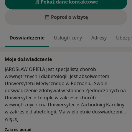
Pokaż dane kontaktowe
Poproś o wizytę
Doświadczenie
Usługi i ceny
Adresy
Ubezpi
Moje doświadczenie
JAROSŁAW OPIELA jest specjalistą chorób
wewnętrznych i diabetologii. Jest absolwentem
Uniwersytetu Medycznego w Poznaniu. Swoje
doświadczenie zdobywał w Stanach Zjednoczonych na
Uniwersytecie Temple w zakresie chorób
wewnętrznych i na Uniwersytecie Zachodniej Karoliny
w zakresie diabetologii. Ma wieloletnie doświadczenie
O mnie
w leczeniu cukrzycy typu 1 i 2, stanów
więcej
przedcukrzycowych, zaburzeń metabolizmu, nadwagi i
Zakres porad