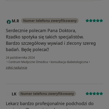
M.R
Numer telefonu zweryfikowany
M
Serdecznie polecam Pana Doktora,
Rzadko spotyka się takich specjalistów.
Bardzo szczegółowy wywiad i zlecony szereg
badań. Będę polecać!
24 października 2024
•
Centrum Medyczne Omedica
•
konsultacja diabetologiczna
•
w opinii użytkownika M.R
zgłoś nadużycie
LK
Numer telefonu zweryfikowany
L
Lekarz bardzo profesjonalnie podchodzi do