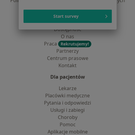
Polityka prywatności dla profesjonalistów, których
dane pozyskaliśmy samodzielnie
Polityka cookies
Start survey
Jak działają wyniki wyszukiwania
Dostępność
O nas
Praca
Rekrutujemy!
Partnerzy
Centrum prasowe
Kontakt
Dla pacjentów
Lekarze
Placówki medyczne
Pytania i odpowiedzi
Usługi i zabiegi
Choroby
Pomoc
Aplikacje mobilne