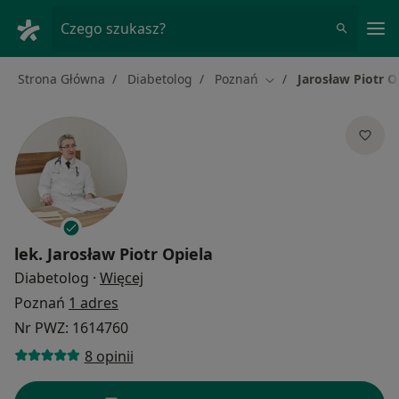
Me
Czego szukasz?
Strona Główna
Diabetolog
Poznań
Jarosław Piotr O
Zmień miasto
lek.
Jarosław Piotr Opiela
O specjalizacjach
Diabetolog
·
Więcej
Poznań
1 adres
Nr PWZ: 1614760
8 opinii