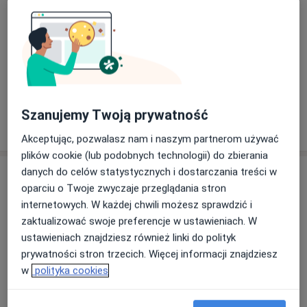
Badanie cukru we krwi
Szczegóły
Stężenie glukozy we krwi
Szczegóły
Szanujemy Twoją prywatność
W jaki sposób ustalane są ceny?
Akceptując, pozwalasz nam i naszym partnerom używać
plików cookie (lub podobnych technologii) do zbierania
danych do celów statystycznych i dostarczania treści w
Adres
oparciu o Twoje zwyczaje przeglądania stron
internetowych. W każdej chwili możesz sprawdzić i
Centrum Medyczne Omedica
zaktualizować swoje preferencje w ustawieniach. W
Stęszewska 41/4,
Grunwald
, 60-111
Poznań
ustawieniach znajdziesz również linki do polityk
prywatności stron trzecich. Więcej informacji znajdziesz
Powiększ mapę
w
polityka cookies
otwiera się w nowej karcie