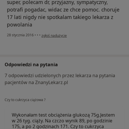
super, polecam dr, przyjazny, sympatyczny,
potrafi pogadac, widac ze chce pomoc. choruje
17 lati nigdy nie spotkalam takiego lekarza z
powolania
w opinii użytkownika Konto zostało usunięte
28 stycznia 2016
•
•
•
zgłoś nadużycie
Odpowiedzi na pytania
7 odpowiedzi udzielonych przez lekarza na pytania
pacjentów na ZnanyLekarz.pl
Czy to cukrzyca ciążowa ?
Wykonałam test obciążenia glukozą 75g.Jestem
w 26 tyg. ciąży. Na czczo wynik 89, po godzinie
175, a po 2 godzinach 171. Czy to cukrzyca