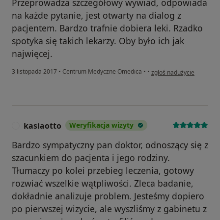
Przeprowadza szczegółowy wywiad, odpowiada
na każde pytanie, jest otwarty na dialog z
pacjentem. Bardzo trafnie dobiera leki. Rzadko
spotyka się takich lekarzy. Oby było ich jak
najwięcej.
w opinii użytkownika nata
3 listopada 2017
•
Centrum Medyczne Omedica
•
•
zgłoś nadużycie
kasiaotto
Weryfikacja wizyty
K
Bardzo sympatyczny pan doktor, odnoszący się z
szacunkiem do pacjenta i jego rodziny.
Tłumaczy po kolei przebieg leczenia, gotowy
rozwiać wszelkie wątpliwości. Zleca badanie,
dokładnie analizuje problem. Jesteśmy dopiero
po pierwszej wizycie, ale wyszliśmy z gabinetu z