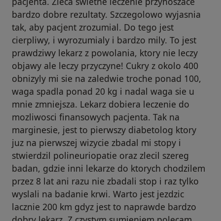
pacjenta. Zleca swietne leczenie przynoszace
bardzo dobre rezultaty. Szczegolowo wyjasnia
tak, aby pacjent zrozumial. Do tego jest
cierpliwy, i wyrozumialy i bardzo mily. To jest
prawdziwy lekarz z powolania, ktory nie leczy
objawy ale leczy przyczyne! Cukry z okolo 400
obnizyly mi sie na zaledwie troche ponad 100,
waga spadla ponad 20 kg i nadal waga sie u
mnie zmniejsza. Lekarz dobiera leczenie do
mozliwosci finansowych pacjenta. Tak na
marginesie, jest to pierwszy diabetolog ktory
juz na pierwszej wizycie zbadal mi stopy i
stwierdzil polineuriopatie oraz zlecil szereg
badan, gdzie inni lekarze do ktorych chodzilem
przez 8 lat ani razu nie zbadali stop i raz tylko
wyslali na badanie krwi. Warto jest jezdzic
lacznie 200 km gdyz jest to naprawde bardzo
dobry lekarz. Z czystym sumieniem polecam