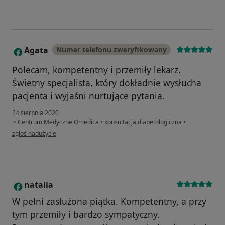
Agata
Numer telefonu zweryfikowany
A
Polecam, kompetentny i przemiły lekarz.
Świetny specjalista, który dokładnie wysłucha
pacjenta i wyjaśni nurtujące pytania.
24 sierpnia 2020
•
Centrum Medyczne Omedica
•
konsultacja diabetologiczna
•
w opinii użytkownika Agata
zgłoś nadużycie
natalia
N
W pełni zasłużona piątka. Kompetentny, a przy
tym przemiły i bardzo sympatyczny.