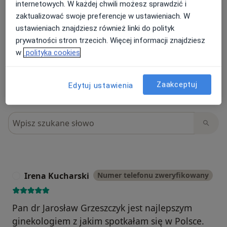
internetowych. W każdej chwili możesz sprawdzić i
Sprawdzamy wszystkie opinie. Moderujemy
zaktualizować swoje preferencje w ustawieniach. W
je zgodnie z naszymi zasadami, dowiedz się
ustawieniach znajdziesz również linki do polityk
więcej o opiniach i sposobie obliczania
prywatności stron trzecich. Więcej informacji znajdziesz
Dowiedz się więce
gwiazdek na
Dowiedz się więcej
w
polityka cookies
Zaakceptuj
Edytuj ustawienia
Szukaj w opiniach
Irena Kucharski
Numer telefonu zweryfikowany
I
Pan dr Jarosław Grzeszczyk jest najlepszym
ginekologiem z jakim spotkałam się w Polsce.