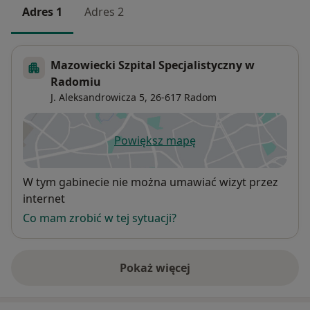
Adres 1
Adres 2
Mazowiecki Szpital Specjalistyczny w
Radomiu
J. Aleksandrowicza 5,
26-617
Radom
Powiększ mapę
otwiera się w nowej karcie
Dostępność
W tym gabinecie nie można umawiać wizyt przez
internet
Co mam zrobić w tej sytuacji?
Pokaż więcej
o adresie