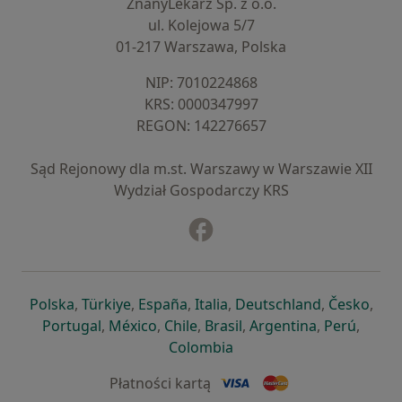
ZnanyLekarz Sp. z o.o.
ul. Kolejowa 5/7
01-217 Warszawa, Polska
NIP: ⁠7010224868
KRS: ⁠0000347997
REGON: ⁠142276657
Sąd Rejonowy dla m.st. Warszawy w Warszawie XII
Wydział Gospodarczy KRS
Facebook
otwiera się w nowej karcie
otwiera się w nowej karcie
otwiera się w nowej karcie
otwiera się w nowej karcie
otwiera się w nowej karci
otwiera się
otwi
Polska
,
Türkiye
,
España
,
Italia
,
Deutschland
,
Česko
,
otwiera się w nowej karcie
otwiera się w nowej karcie
otwiera się w nowej karcie
otwiera się w nowej kar
otwiera się 
otwier
Portugal
,
México
,
Chile
,
Brasil
,
Argentina
,
Perú
,
otwiera się w nowej karc
Colombia
Płatności kartą