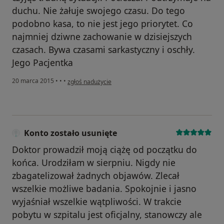
duchu. Nie żałuje swojego czasu. Do tego
podobno kasa, to nie jest jego priorytet. Co
najmniej dziwne zachowanie w dzisiejszych
czasach. Bywa czasami sarkastyczny i oschły.
Jego Pacjentka
w opinii użytkownika Konto zostało usunięte
20 marca 2015
•
•
•
zgłoś nadużycie
Konto zostało usunięte
Doktor prowadził moją ciążę od początku do
końca. Urodziłam w sierpniu. Nigdy nie
zbagatelizował żadnych objawów. Zlecał
wszelkie możliwe badania. Spokojnie i jasno
wyjaśniał wszelkie wątpliwości. W trakcie
pobytu w szpitalu jest oficjalny, stanowczy ale