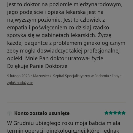
Jest to doktor na poziomie międzynarodowym,
jego podejście i opieka lekarska jest na
najwyższym poziomie. Jest to człowiek z
empatia i poświęceniem co dzisiaj rzadko
spotyka się w gabinetach lekarskich. Życzę
każdej pacjentce z problemem ginekologicznym
żeby mogła doswiadczyc takiej profesjonalnej
opieki. Mnie Pan doktor uratował życie.
Dziękuję Panie Doktorze
9 lutego 2023
•
Mazowiecki Szpital Specjalistyczny w Radomiu
•
Inny
•
w opinii użytkownika Irena Kucharski
zgłoś nadużycie
Konto zostało usunięte
W Grudniu ubiegłego roku moja babcia miała
termin operacji ginekologicznej,której jednak