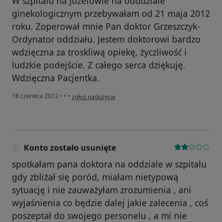
W szpitalu na Józefowie na odddziale
ginekologicznym przebywałam od 21 maja 2012
roku. Zoperował mnie Pan doktor Grzeszczyk-
Ordynator oddziału. Jestem doktorowi bardzo
wdzięczna za troskliwą opiekę, życzliwość i
ludzkie podejście. Z całego serca dziękuję.
Wdzięczna Pacjentka.
w opinii użytkownika Wdzięczna Pacjentka
18 czerwca 2012
•
•
•
zgłoś nadużycie
Konto zostało usunięte
spotkałam pana doktora na oddziale w szpitalu
gdy zbliżał się poród, miałam nietypową
sytuację i nie zauważyłam zrozumienia , ani
wyjaśnienia co będzie dalej jakie zalecenia , coś
poszeptał do swojego personelu , a mi nie