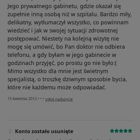
Jego prywatnego gabinetu, gdzie okazał się
zupełnie inną osobą niż w szpitalu. Bardzo miły,
delikatny, wytłumaczył wszystko, co powinnam
wiedzieć i jak w swojej sytuacji zdrowotnej
postępować. Niestety na kolejną wizytę nie
mogę się umówić, bo Pan doktor nie odbiera
telefonu, a gdy byłam w jego gabinecie w
godzinach przyjęć, po prostu go nie było:(
Mimo wszystko dla mnie jest świetnym
specjalistą, o troszkę dziwnym sposobie bycia,
które nie każdemu może odpowiadać.
w opinii użytkownika D.
15 kwietnia 2012
•
•
•
zgłoś nadużycie
Konto zostało usunięte