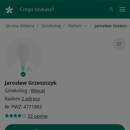
Me
Czego szukasz?
Strona Główna
Ginekolog
Radom
Jarosław Grzeszc
Zmień miasto
Jarosław Grzeszczyk
O specjalizacjach
Ginekolog
·
Więcej
Radom
2 adresy
Nr PWZ: 4771883
32 opinie