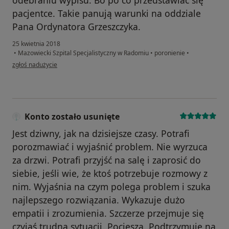
pacjentce. Takie panują warunki na oddziale
Pana Ordynatora Grzeszczyka.
25 kwietnia 2018
•
Mazowiecki Szpital Specjalistyczny w Radomiu
•
poronienie
•
w opinii użytkownika Magda
zgłoś nadużycie
Konto zostało usunięte
Jest dziwny, jak na dzisiejsze czasy. Potrafi
porozmawiać i wyjaśnić problem. Nie wyrzuca
za drzwi. Potrafi przyjść na salę i zaprosić do
siebie, jeśli wie, że ktoś potrzebuje rozmowy z
nim. Wyjaśnia na czym polega problem i szuka
najlepszego rozwiązania. Wykazuje dużo
empatii i zrozumienia. Szczerze przejmuje się
czyjąś trudną sytuacji. Pociesza. Podtrzymuje na