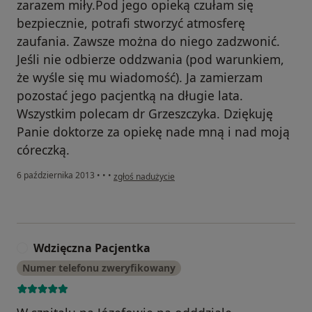
zarazem miły.Pod jego opieką czułam się
bezpiecznie, potrafi stworzyć atmosferę
zaufania. Zawsze można do niego zadzwonić.
Jeśli nie odbierze oddzwania (pod warunkiem,
że wyśle się mu wiadomość). Ja zamierzam
pozostać jego pacjentką na długie lata.
Wszystkim polecam dr Grzeszczyka. Dziękuję
Panie doktorze za opiekę nade mną i nad moją
córeczką.
w opinii użytkownika Konto zostało usunięte
6 października 2013
•
•
•
zgłoś nadużycie
Wdzięczna Pacjentka
W
Numer telefonu zweryfikowany