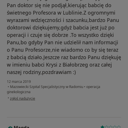
Pan doktor się nie podjął,kierując babcię do
świetnego Profesora w Lublinie.Z ogromnymi
wyrazami wdzięczności i szacunku,bardzo Panu
doktorowi dziękujemy,gdyż babcia jest już po
operacji i czuje się dobrze .To wszystko dzięki
Panu,bo gdyby Pan nie udzielił nam informacji
o Panu Profesorze,nie wiadomo co by się teraz
z babcią działo.Jeszcze raz bardzo Panu dziękuję
w imieniu babci Krysi z Białobrzeg oraz całej
naszej rodziny,pozdrawiam :)
12 marca 2019
•
Mazowiecki Szpital Specjalistyczny w Radomiu
•
operacja
ginekologiczna
w opinii użytkownika Konto zostało usunięte
•
zgłoś nadużycie
Magda
M