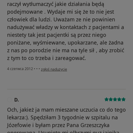
raczył wytłumaczyć jakie działania będą
podejmowane . Wydaje mi się że to nie jest
człowiek dla ludzi. Uważam ze nie powinien
nadużywać władzy w kontaktach z pacjentami a
niestety tak jest pacjentki są przez niego
poniżane, wyśmiewane, upokarzane, ale żadna
z nas po porodzie nie ma na tyle sił , aby zrobić
z tym to co trzeba i zareagować.
w opinii użytkownika Konto zostało usunięte
4 czerwca 2012
•
•
•
zgłoś nadużycie
D.
D
Och, jakież ja mam mieszane uczucia co do tego
lekarza:). Spędziłam 3 tygodnie w szpitalu na
Józefowie i byłam przez Pana Grzeszczyka
operowana. Usunięto mi olbrzymi guz jajnika.