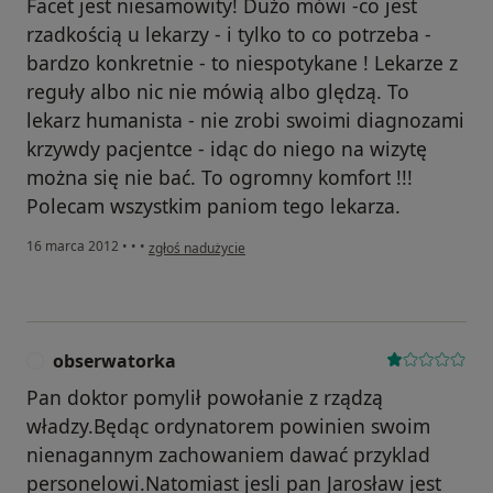
Facet jest niesamowity! Dużo mówi -co jest
rzadkością u lekarzy - i tylko to co potrzeba -
bardzo konkretnie - to niespotykane ! Lekarze z
reguły albo nic nie mówią albo ględzą. To
lekarz humanista - nie zrobi swoimi diagnozami
krzywdy pacjentce - idąc do niego na wizytę
można się nie bać. To ogromny komfort !!!
Polecam wszystkim paniom tego lekarza.
w opinii użytkownika Konto zostało usunięte
16 marca 2012
•
•
•
zgłoś nadużycie
obserwatorka
O
Pan doktor pomylił powołanie z rządzą
władzy.Będąc ordynatorem powinien swoim
nienagannym zachowaniem dawać przyklad
personelowi.Natomiast jesli pan Jarosław jest