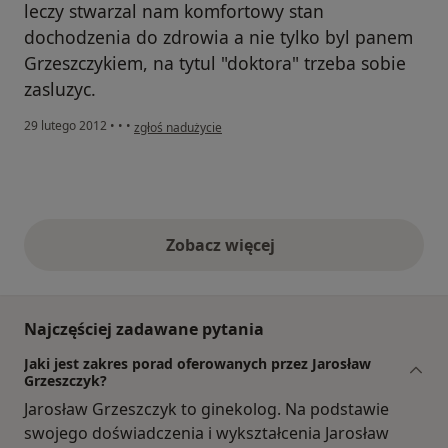
leczy stwarzal nam komfortowy stan
dochodzenia do zdrowia a nie tylko byl panem
Grzeszczykiem, na tytul "doktora" trzeba sobie
zasluzyc.
w opinii użytkownika obserwatorka
29 lutego 2012
•
•
•
zgłoś nadużycie
Zobacz więcej
opinie powyżej
Najczęściej zadawane pytania
Jaki jest zakres porad oferowanych przez Jarosław
Grzeszczyk?
Jarosław Grzeszczyk to ginekolog. Na podstawie
swojego doświadczenia i wykształcenia Jarosław