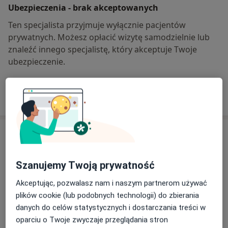
Ubezpieczenia - brak akceptowanych
Ten specjalista przyjmuje wyłącznie pacjentów
prywatnych. Możesz opłacić wizytę samodzielnie lub
znaleźć innego specjalistę, który akceptuje Twoje
ubezpieczenie.
Szukaj specjalistów według ubezpieczenia
Opinie
Dodaj swoją opinię
Szanujemy Twoją prywatność
Akceptując, pozwalasz nam i naszym partnerom używać
plików cookie (lub podobnych technologii) do zbierania
32 opinie
danych do celów statystycznych i dostarczania treści w
oparciu o Twoje zwyczaje przeglądania stron