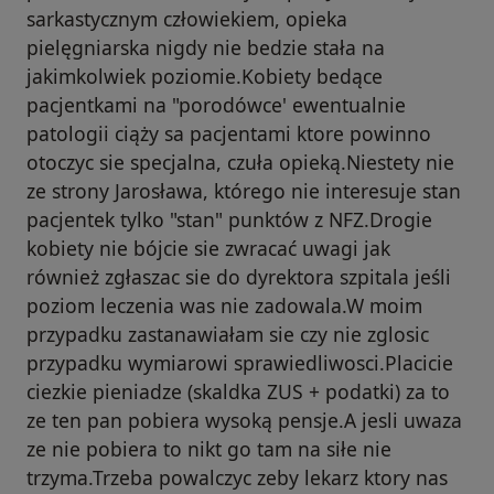
sarkastycznym człowiekiem, opieka
pielęgniarska nigdy nie bedzie stała na
jakimkolwiek poziomie.Kobiety bedące
pacjentkami na "porodówce' ewentualnie
patologii ciąży sa pacjentami ktore powinno
otoczyc sie specjalna, czuła opieką.Niestety nie
ze strony Jarosława, którego nie interesuje stan
pacjentek tylko "stan" punktów z NFZ.Drogie
kobiety nie bójcie sie zwracać uwagi jak
również zgłaszac sie do dyrektora szpitala jeśli
poziom leczenia was nie zadowala.W moim
przypadku zastanawiałam sie czy nie zglosic
przypadku wymiarowi sprawiedliwosci.Placicie
ciezkie pieniadze (skaldka ZUS + podatki) za to
ze ten pan pobiera wysoką pensje.A jesli uwaza
ze nie pobiera to nikt go tam na siłe nie
trzyma.Trzeba powalczyc zeby lekarz ktory nas