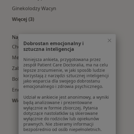
Ginekolodzy Wacyn
Więcej (3)
Więcej w kategorii: Ginekolodzy w pobliżu
Najczęście leczone choroby
Dobrostan emocjonalny i
Choroby ginekologiczne w Radomiu
sztuczna inteligencja
Menopauza w Radomiu
Niniejsza ankieta, przygotowana przez
zespół Patient Care Doctoralia, ma na celu
Zaburzenia miesiączkowania w Radomiu
lepsze zrozumienie, w jaki sposób ludzie
korzystają z narzędzi sztucznej inteligencji
Bolesne miesiączkowanie w Radomiu
jako wsparcia dla swojego dobrostanu
emocjonalnego i zdrowia psychicznego.
Endometrioza w Radomiu
Udział w ankiecie jest anonimowy, a wyniki
Więcej (15)
będą analizowane i prezentowane
Więcej w kategorii: Najczęście leczone chorob
wyłącznie w formie zbiorczej. Pytania
dotyczące nastolatków są skierowane
wyłącznie do rodziców lub opiekunów
prawnych. Nie zbieramy informacji
bezpośrednio od osób niepełnoletnich.